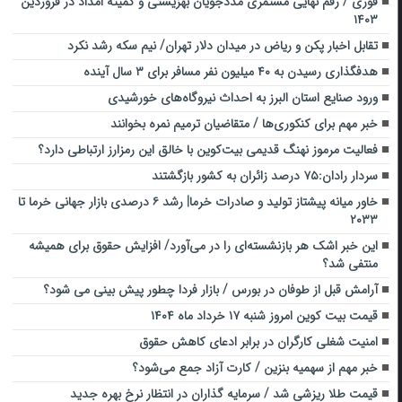
فوری / رقم نهایی مستمری مددجویان بهزیستی و کمیته امداد در فروردین
۱۴۰۳
تقابل اخبار پکن و ریاض در میدان دلار تهران/ نیم سکه رشد نکرد
هدفگذاری رسیدن به ۴۰ میلیون نفر مسافر برای ۳ سال آینده
ورود صنایع استان البرز به ‌احداث نیروگاه‌های خورشیدی
خبر مهم برای کنکوری‌ها / متقاضیان ترمیم نمره بخوانند
فعالیت مرموز نهنگ قدیمی بیت‌کوین با خالق این رمزارز ارتباطی دارد؟
سردار رادان:۷۵ درصد زائران به کشور بازگشتند
خاور میانه پیشتاز تولید و صادرات خرما| رشد ۶ درصدی بازار جهانی خرما تا
۲۰۳۳
این خبر اشک هر بازنشسته‌ای را در می‌آورد/ افزایش حقوق برای همیشه
منتفی شد؟
آرامش قبل از طوفان در بورس / بازار فردا چطور پیش بینی می شود؟
قیمت بیت کوین امروز شنبه ۱۷ خرداد ماه ۱۴۰۴
امنیت شغلی کارگران در برابر ادعای کاهش حقوق
خبر مهم از سهمیه بنزین / کارت آزاد جمع می‌شود؟
قیمت طلا ریزشی شد / سرمایه گذاران در انتظار نرخ بهره جدید