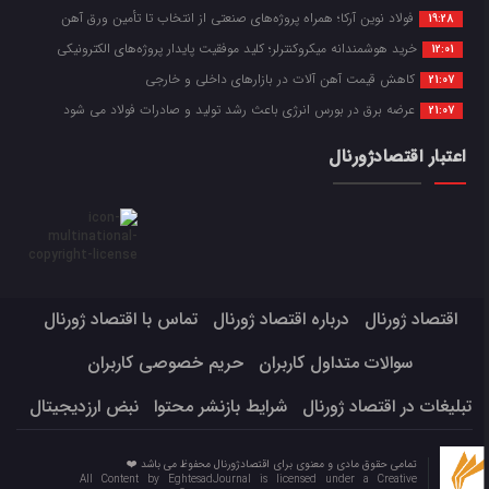
فولاد نوین آرکا؛ همراه پروژه‌های صنعتی از انتخاب تا تأمین ورق آهن
19:28
خرید هوشمندانه میکروکنترلر؛ کلید موفقیت پایدار پروژه‌های الکترونیکی
12:01
کاهش قیمت آهن آلات در بازارهای داخلی و خارجی
21:07
عرضه برق در بورس انرژی باعث رشد تولید و صادرات فولاد می شود
21:07
اعتبار اقتصادژورنال
اقتصاد ژورنال
درباره اقتصاد ژورنال
تماس با اقتصاد ژورنال
سوالات متداول کاربران
حریم خصوصی کاربران
تبلیغات در اقتصاد ژورنال
شرایط بازنشر محتوا
نبض ارزدیجیتال
تمامی حقوق مادی و معنوی برای اقتصادژورنال محفوظ می باشد ❤️
All Content by EghtesadJournal is licensed under a Creative