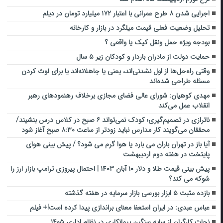
اجرایی شدن ۸ طرح عمرانی با اعتبار ۱۷۲ میلیارد تومان در دیلم
تحلیل وضعیت فعلی قیمت میلگرد در بازار و کارخانه
بودجه ویژه حمل ونقل کیک یا واقعی ؟
حمایت دولت از مادران باردار و کودکان زیر ۵ سال
وقتی راه‌حل‌ها از اول نشدنی‌اند، یعنی یا جاهلانه‌اند یا برای لوث کردن
مسئله طراحی شده‌اند
مهدی کوهیان: شورای عالی فضای مجازی برخلاف رهنمودهای رهبر
انقلاب عمل می‌کند
ناترازی در تصمیم‌گیری؛ کودک نمی‌تواند ۶ صبح در کلاس درس بنشیند/
محققان می‌گویند کار مدارس نباید زودتر از ساعت ۸:۳۰ صبح آغاز شود
آیا باز در تهران باران می بارد یا هوا گرم می شود؟ / پیش بینی هوای
پایتخت در هفته دوم اردیبهشت
پیش‌ بینی قیمت طلا و دلار ۱۰ آبان ۱۴۰۳ | احتمال پیروزی ترامپ بازار ارز را
شوکه می کند؟
بازده مثبت ۵ ابزار بورسی بازار سرمایه در هفته گذشته
عباس عبدی: در ایران استعفا معنای براندازی پیدا کرده است!+ فیلم
نجات کارگران از سایه سنگین پیمانکاری در نظام اداری ۱۴۰۵