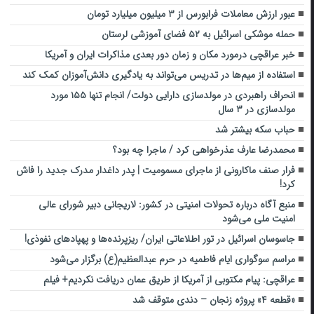
عبور ارزش معاملات فرابورس از ۳ میلیون میلیارد تومان
حمله موشکی اسرائیل به ۵۲ فضای آموزشی لرستان
خبر عراقچی درمورد مکان و زمان دور بعدی مذاکرات ایران و آمریکا
استفاده از میم‌ها در تدریس می‌تواند به یادگیری دانش‌آموزان کمک کند
انحراف راهبردی در مولدسازی دارایی‌ دولت/ انجام تنها ۱۵۵ مورد
مولدسازی در ۳ سال
حباب سکه بیشتر شد
محمدرضا عارف عذرخواهی کرد / ماجرا چه بود؟
فرار صنف ماکارونی از ماجرای مسمومیت | پدر داغدار مدرک جدید را فاش
کرد!
منبع آگاه درباره تحولات امنیتی در کشور: لاریجانی دبیر شورای عالی
امنیت ملی می‌شود
جاسوسان اسرائیل در تور اطلاعاتی ایران/ ریزپرنده‌ها و پهپادهای نفوذی!
مراسم سوگواری ایام فاطمیه در حرم عبدالعظیم(ع) برگزار می‌شود
عراقچی: پیام مکتوبی از آمریکا از طریق عمان دریافت نکردیم+ فیلم
«قطعه ۴» پروژه زنجان – دندی متوقف شد