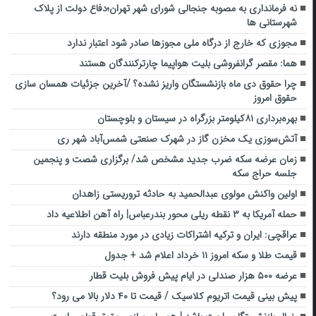
نه فرمانداری به مصوبه جنجالی شورای شهر تهران؛دفاع دولت از پلاک
شهرستانی ها
مجوزی که خارج از درگاه ملی مجوزها صادر شود اعتبار ندارد
هما: مقصر گرانفروشی بلیت هواپیما چارترکنندگان هستند
چرا حقوق دی ماه بازنشستگان واریز نشده؟ /آخرین جزئیات همسان سازی
حقوق امروز
بهره‌برداری ۸۱کیلومتر بزرگراه ‌در سیستان‌ و بلوچستان‌
آتش‌سوزی یک مخزن گاز در شهرک صنعتی شمس‌آباد شهر ری
زمان عرضه سکه ضرب جدید مشخص شد/ برگزاری شصت و پنجمین
جلسه حراج سکه
اولین واکنش مولوی عبدالحمید به حادثه تروریستی زاهدان
حمله آمریکا به ۳ نقطه ریلی محور بندرعباس| راه آهن اطلاعیه داد
عراقچی: ایران و ترکیه اشتراکات زیادی در مورد منطقه دارند
قیمت طلا و سکه امروز ۱۱ خرداد اعلام شد + جدول
عرضه ۵۰۰ هزار صندلی در ایام پیش فروش بلیت قطار
پیش بینی قیمت اتریوم کلاسیک / قیمت تا ۴۰ دلار بالا می رود؟