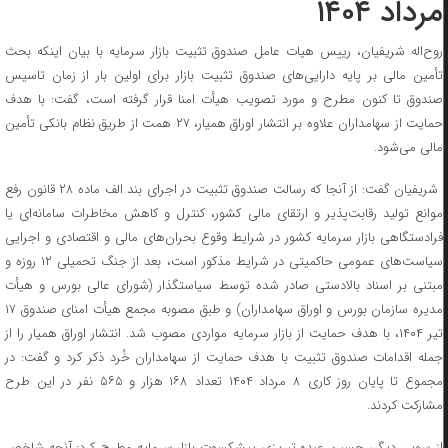
مرداد ۱۴۰۴
روح‌اله شریفیان، رییس هیات عامل صندوق تثبیت بازار سرمایه با بیان اینکه بحث
تأمین مالی بر پایه دارایی‌های صندوق تثبیت بازار برای اولین بار از زمان تاسیس
صندوق تا کنون مطرح و مورد تصویب هیأت امنا قرار گرفته است، گفت: با هدف
حمایت از سهامداران علاوه بر انتشار اوراق همیار، ۲۷ همت از طریق نظام بانکی تأمین
مالی می‌شود.
شریفیان گفت: از آنجا که رسالت صندوق تثبیت در اجرای بند الف ماده ۲۸ قانون رفع
موانع تولید رقابت‌پذیر و ارتقای مالی کشور، کنترل و کاهش مخاطرات سامانه‌ای یا
فرادستگاهی بازار سرمایه کشور در شرایط وقوع بحران‌های مالی و اقتصادی و اجرایی
سیاست‌های عمومی حاکمیتی در شرایط مذکور است، بعد از جنگ تحمیلی ۱۲ روزه و
مبتنی بر اسناد بالادستی صادر شده توسط سیاستگذار (شورای عالی بورس و هیأت
مدیره سازمان بورس و اوراق سهامداران) و طبق مصوبه مجمع هیأت امنای صندوق ۱۷
تیر ۱۴۰۴، با هدف حمایت از بازار سرمایه مواردی مصوب شد. انتشار اوراق همیار را از
جمله اقدامات صندوق تثبیت با هدف حمایت از سهامداران خُرد ذکر کرد و گفت: در
مجموع تا پایان روز کاری ۸ مرداد ۱۴۰۴ تعداد ۱۶۸ هزار و ۵۶۵ نفر در این طرح
مشارکت کردند.
از سویی دیگر، حسین عبده تبریزی پیشکسوت بازار سرمایه مطرح کرد: آنچه شاخص