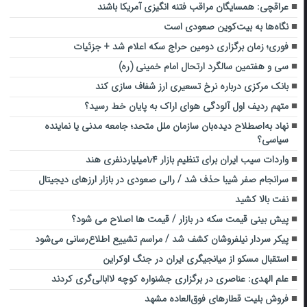
عراقچی: همسایگان مراقب فتنه انگیزی آمریکا باشند
نگاه‌ها به بیت‌کوین صعودی است
فوری؛ زمان برگزاری دومین حراج سکه اعلام شد + جزئیات
سی و هفتمین سالگرد ارتحال امام خمینی (ره)
بانک مرکزی درباره نرخ تسعیری ارز شفاف سازی کند
متهم ردیف اول آلودگی هوای اراک به پایان خط رسید؟
نهاد به‌اصطلاح دیده‌بان سازمان ملل متحد؛ جامعه مدنی یا نماینده
سیاسی؟
واردات سیب ایران برای تنظیم بازار ۱٫۴میلیاردنفری هند
سرانجام صفر شیبا حذف شد / رالی صعودی در بازار ارزهای دیجیتال
نفت بالا کشید
پیش بینی قیمت سکه در بازار / قیمت ها اصلاح می شود؟
پیکر سردار نیلفروشان کشف شد / مراسم تشییع اطلاع‌رسانی می‌شود
استقبال مسکو از میانجیگری ایران در جنگ اوکراین
علم الهدی: عناصری در برگزاری جشنواره کوچه لاابالی‌گری کردند
فروش بلیت قطارهای فوق‌العاده مشهد