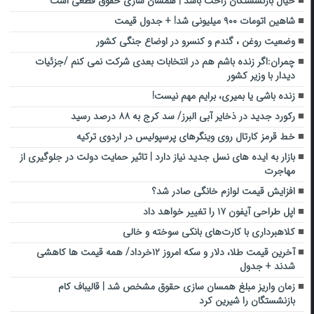
خیال بازنشستگان راحت باشد | همسان سازی حقوق قطعی است
شاهین اتومات ۹۰۰ میلیونی شد! + جدول قیمت
وضعیت روغن ، گندم و کنسرو در اوضاع جنگی کشور
چمران:اگر زنده باشم هم در انتخابات بعدی شرکت نمی کنم /جزئیات
دیدار با وزیر کشور
زنده باشی یا بمیری، برایم مهم نیست!
رکورد جدید در ذخایر آبی البرز/ سد کرج به ۸۸ درصد رسید
خط قرمز کارتال روی وینگر‌های پرسپولیس در اردوی ترکیه
بازار به ایده های نسل جدید نیاز دارد | تاثیر حمایت دولت در جلوگیری از
مهاجرت
افزایش قیمت لوازم خانگی صادر شد؟
اپل طراحی آیفون ۱۷ را تغییر خواهد داد
کلاهبرداری با کارت‌های بانکی سوخته و خالی
آخرین قیمت طلا، دلار و سکه امروز ۱۲خرداد/ همه قیمت ها کاهشی
شدند + جدول
زمان واریز مبلغ همسان سازی حقوق مشخص شد | قالیباف کام
بازنشستگان را شیرین کرد