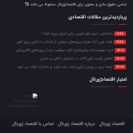
تمامی حقوق مادی و معنوی برای اقتصادژورنال محفوظ می باشد 🥰
پربازدیدترین مقالات اقتصادی
جابه‌جایی حریم شهر قزوین برای اجرای پروژه فولاد!
11:28
فولاد نوین آرکا؛ همراه پروژه‌های صنعتی از انتخاب تا تأمین ورق آهن
19:28
خرید هوشمندانه میکروکنترلر؛ کلید موفقیت پایدار پروژه‌های الکترونیکی
12:01
کاهش قیمت آهن آلات در بازارهای داخلی و خارجی
21:07
عرضه برق در بورس انرژی باعث رشد تولید و صادرات فولاد می شود
21:07
اعتبار اقتصادژورنال
اقتصاد ژورنال
درباره اقتصاد ژورنال
تماس با اقتصاد ژورنال