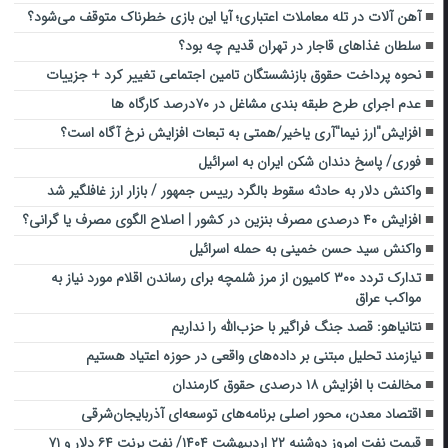
آهن آلات در تله معاملات اعتباری؛ آیا این بازی خطرناک متوقف می‌شود؟
سلطان غذاهای قاجار در تهران قدیم چه بود؟
نحوه پرداخت حقوق بازنشستگان تامین اجتماعی تغییر کرد + جزییات
عدم اجرای طرح طبقه بندی مشاغل در ۷۰درصد کارگاه ها
افزایش"ارز نیما"آری یاخیر/همتی به تبعات افزایش نرخ آگاه است؟
فوری/ پاسخ دندان شکن ایران به اسرائیل
واکنش دلار به حادثه سقوط بالگرد رییس جمهور / بازار ارز غافلگیر شد
افزایش ۴۰ درصدی مصرف بنزین در کشور | اصلاح الگوی مصرف یا گرانی؟
واکنش سید حسن خمینی به حمله اسرائیل
تدارک تردد ۳۰۰ کامیون از مرز شلمچه برای رساندن اقلام مورد نیاز به
مواکب عراق
نتانیاهو: قصد جنگ فراگیر با حزب‌الله را نداریم
نیازمند تحلیل مبتنی بر داده‌های واقعی در حوزه اعتیاد هستیم
مخالفت با افزایش ۱۸ درصدی حقوق کارمندان
اقتصاد معدن، محور اصلی برنامه‌های توسعه‌ای آذربایجان‌شرقی
قیمت نفت امروز دوشنبه ۲۲ اردیبهشت ۱۴۰۴/ نفت برنت ۶۴ دلار و ۷۱