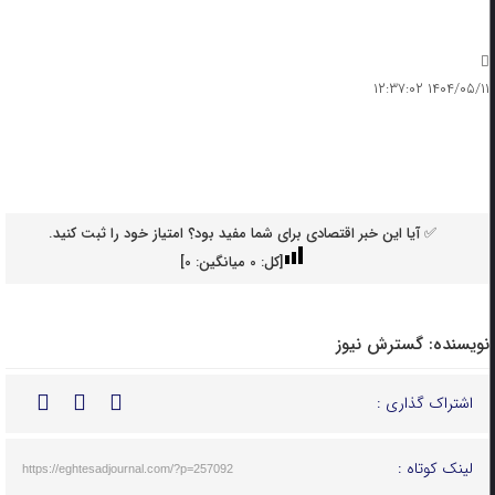
۱۴۰۴/۰۵/۱۱ ۱۲:۳۷:۰۲
✅ آیا این خبر اقتصادی برای شما مفید بود؟ امتیاز خود را ثبت کنید.
[کل:
0
میانگین:
0
]
نویسنده:
گسترش نیوز
اشتراک گذاری :
لینک کوتاه :
https://eghtesadjournal.com/?p=257092