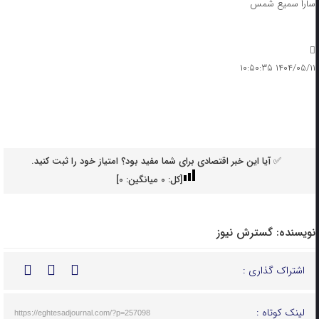
سارا سمیع شمس
۱۴۰۴/۰۵/۱۱ ۱۰:۵۰:۳۵
✅ آیا این خبر اقتصادی برای شما مفید بود؟ امتیاز خود را ثبت کنید.
[کل:
0
میانگین:
0
]
نویسنده:
گسترش نیوز
اشتراک گذاری :
لینک کوتاه :
https://eghtesadjournal.com/?p=257098