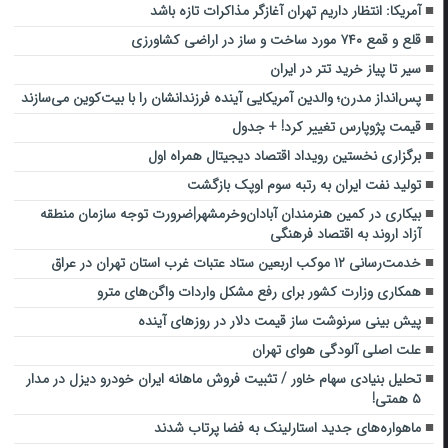
آمریکا: انتظار داریم تهران آغازگر مذاکرات تازه باشد
قلع و قمع ۷۴۰ مورد ساخت و ساز در اراضی کشاورزی
سیر تا پیاز خرید تتر در ایران
پس‌انداز مدرن؛ والدین آمریکایی آینده فرزندانشان را با بیت‌کوین می‌سازند
قیمت پژوپارس تغییر کرد! + جدول
برگزاری نخستین رویداد اقتصاد دیجیتال همراه اول
تولید نفت ایران به رتبه سوم اوپک بازگشت
بیکاری در کمین هنرمندان آبادان‌وخرمشهر|ضرورت توجه سازمان منطقه
آزاد اروند به اقتصاد فرهنگی
خدمت‌رسانی ۱۲ موکب اربعین ستاد عتبات غرب استان تهران در عراق
همکاری وزارت کشور برای رفع مشکل واردات واگن‌های مترو
پیش بینی سرنوشت ساز قیمت دلار در روزهای آینده
علت اصلی آلودگی هوای تهران
تحلیل بنیادی سهام خاور / تثبیت فروش ماهانه ایران خودرو دیزل در مدار
۵ همتی!
ماهواره‌های جدید استارلینک به فضا پرتاب شدند