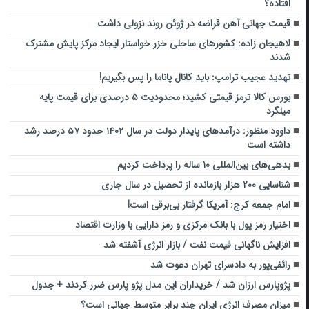
افتاده؟
قیمت جهانی آهن‌ قراضه در ژوئن روند نزولی داشت
لاهیجان زاده: کشورهای ساحلی خزر خواستار ایجاد مرکز پایش مشترک
شدند
تهدید عجیب ترامپ: باید کانال پاناما را پس بگیریم!
بورس کالا ترمز قیمتی کشید؛ محدودیت ۵ درصدی برای قیمت پایه
میلگرد
داوود منظور: درآمدهای پایدار دولت در سال ۱۴۰۲ حدود ۵۷ درصد رشد
داشته است
بدهی‌های بین‌المللی ۱۰ ساله را پرداخت کردیم
شناسایی ۲۰۰ هزار بازمانده از تحصیل در سال جاری
امام جمعه کرج: آمریکا گرفتار بی‌برقی است!
اختیار رمز پول با بانک مرکزی و رمز دارایی با وزارت اقتصاد
افزایش ناگهانی قیمت نفت / بازار انرژی آشفته شد
رائفی‌پور به دادسرای تهران دعوت شد
پژوپارس ارزان شد / خریداران این مدل پژو پارس ضرر کردند + جدول
میزان مصرف انرژی ایران چند برابر متوسط جهانی است؟