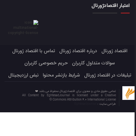
اعتبار اقتصادژورنال
اقتصاد ژورنال
درباره اقتصاد ژورنال
تماس با اقتصاد ژورنال
سوالات متداول کاربران
حریم خصوصی کاربران
تبلیغات در اقتصاد ژورنال
شرایط بازنشر محتوا
نبض ارزدیجیتال
تمامی حقوق مادی و معنوی برای اقتصادژورنال محفوظ می باشد ❤️
All Content by EghtesadJournal is licensed under a Creative
Commons Attribution 4.0 International License ©️
طراحی سایت :
Eghtesadjournal