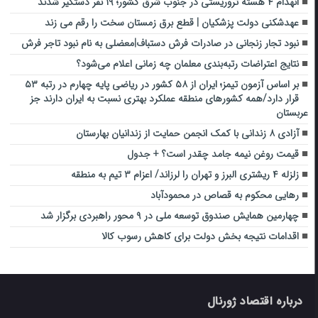
انهدام ۴ هسته تروریستی در جنوب شرق کشور؛ ۱۹ نفر دستگیر شدند
عهدشکنی دولت پزشکیان | قطع برق زمستان سخت را رقم می زند
نبود تجار زنجانی در صادرات فرش دستباف|معضلی به نام نبود تاجر فرش
نتایج اعتراضات رتبه‌بندی معلمان چه زمانی اعلام می‌شود؟
بر اساس آزمون تیمز؛ ایران از ۵۸ کشور در ریاضی پایه چهارم در رتبه ۵۳
قرار دارد/همه کشورهای منطقه عملکرد بهتری نسبت به ایران دارند جز
عربستان
آزادی ۸ زندانی با کمک انجمن حمایت از زندانیان بهارستان
قیمت روغن نیمه جامد چقدر است؟ + جدول
زلزله ۴ ریشتری البرز و تهران را لرزاند/ اعزام ۳ تیم به منطقه
رهایی محکوم به قصاص در محمودآباد
چهارمین همایش صندوق توسعه ملی در ۹ محور راهبردی برگزار شد
اقدامات نتیجه بخش دولت برای کاهش رسوب کالا
درباره اقتصاد ژورنال