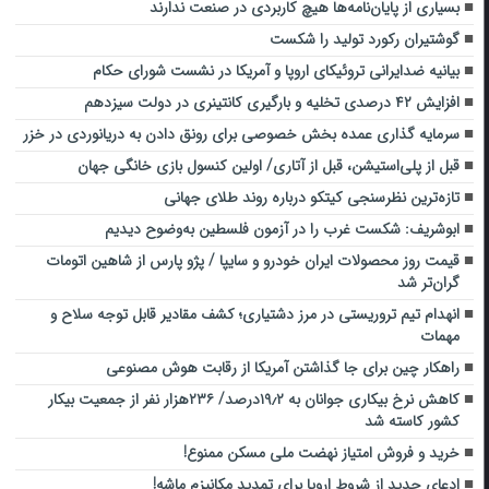
بسیاری از پایان‌نامه‌ها هیچ کاربردی در صنعت ندارند
گوشتیران رکورد تولید را شکست
بیانیه ضدایرانی تروئیکای اروپا و آمریکا در نشست شورای حکام
افزایش ۴۲ درصدی تخلیه و بارگیری کانتینری در دولت سیزدهم
سرمایه گذاری عمده بخش خصوصی برای رونق دادن به دریانوردی در خزر
قبل از پلی‌استیشن، قبل از آتاری/ اولین کنسول بازی خانگی جهان
تازه‌ترین نظرسنجی کیتکو درباره روند طلای جهانی
ابوشریف: شکست غرب را در آزمون فلسطین به‌وضوح دیدیم
قیمت روز محصولات ایران خودرو و سایپا / پژو پارس از شاهین اتومات
گران‌تر شد
انهدام تیم تروریستی در مرز دشتیاری؛ کشف مقادیر قابل توجه سلاح و
مهمات
راهکار چین برای جا گذاشتن آمریکا از رقابت هوش مصنوعی
کاهش نرخ بیکاری جوانان به ۱۹٫۲درصد/ ۲۳۶هزار نفر از جمعیت بیکار
کشور کاسته شد
خرید و فروش امتیاز نهضت ملی مسکن ممنوع!
ادعای جدید از شروط اروپا برای تمدید مکانیزم ماشه!