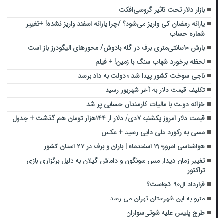
بازار دلار تحت تاثیر گروسی‌افکت
یارانه رمضان کی واریز می‌شود؟ /چرا یارانه اسفند واریز نشده! +تغییر
شماره حساب
بارش ۱۰سانتی‌متری برف در گله بادوش/ محورهای الیگودرز باز است
لحظه برخورد شهاب سنگ با زمین! + فیلم
ناجی سوخت کشور پیدا شد ؛ دولت به داد برسد
تکلیف قیمت دلار به آخر شهریور رسید
خزانه دولت با مالیات کارمندان حسابی پر شد
قیمت دلار امروز یکشنبه ۷دی/ دلار از ۱۴۴هزار تومان هم گذشت + جدول
مسی به رکورد علی دایی رسید + عکس
هواشناسی امروز؛ ۱۹ اسفندماه | باران و برف در ۲۷ استان کشور
تغییر زمان دیدار مس سونگون و داماش گیلان به دلیل برگزاری بازی
تراکتور
قرارداد ال۹۰ کجاست؟
مترو به این شهرستان تهران می رسد
طرج پلیس علیه شوتی‌سواران