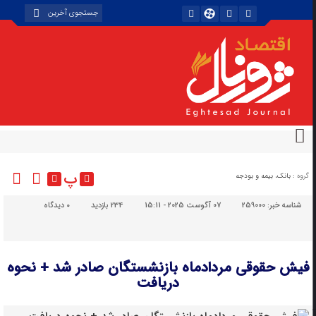
پ
گروه :
بانک، بیمه و بودجه
شناسه خبر:
259000
07 آگوست 2025 - 15:11
234 بازدید
۰
دیدگاه
فیش حقوقی مردادماه بازنشستگان صادر شد + نحوه
دریافت