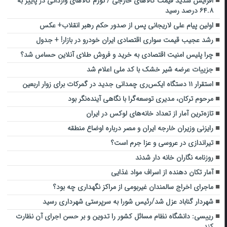
افزایش شدید قیمت کالا‌های خارجی / تورم کالا‌های وارداتی در پاییز به
۶۴.۸ درصد رسید
اولین پیام علی لاریجانی پس از صدور حکم رهبر انقلاب+ عکس
رشد عجیب قیمت سواری اقتصادی ایران خودرو در بازار! + جدول
چرا پلیس امنیت اقتصادی به خرید و فروش طلای آنلاین حساس شد؟
جزییات عرضه شیر خشک با کد ملی اعلام شد
استقرار ۱۱ دستگاه ایکس‌ری چمدانی جدید در گمرکات برای زوار اربعین
مرحوم ترکان، مدیری توسعه‌گرا با نگاهی آینده‌نگر بود
تازه‌ترین آمار از تعداد خانه‌های لوکس در ایران
رایزنی وزیران خارجه ایران و مصر درباره اوضاع منطقه
تیراندازی در عروسی و عزا جرم است؟
روزنامه نگاران خانه دار شدند
آمار تکان دهنده از اسراف مواد غذایی
ماجرای اخراج سالمندان غیربومی از مراکز نگهداری چه بود؟
شهردار گناباد عزل شد/رئیس شورا به سرپرستی شهرداری رسید
رییسی: دانشگاه نظام مسائل کشور را تدوین و بر حسن اجرای آن نظارت
کند