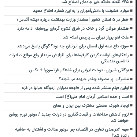
۷۲۵ نقطه حادثه خیز جاده‌ای اصلاح شد
موارد خشونت با دانش‌آموزان را به این شماره اطلاع دهید
خطر در ۵ استان کشور | هشدار وزارت بهداشت درباره «پشه آئدس»
هشدار طوفان گرد و خاک در شرق کشور؛ گرمای بی‌سابقه ادامه دارد
علت لغو پرواز تهران ــ پاریس اعلام شد
سوژه داغ نیمه اول امسال برای ایرانیان چه بود؟ گوگل پاسخ می‌دهد
راهکارهای توانمندکردن کارفرماها برای افزایش مزد؛ از رفع موانع صادرات
تا تامین نقدینگی
بوگاتی شیرون، دوخت ایرانی برای شاهکار فرانسوی! + عکس
مشترکان پر مصرف چقدر جریمه می‌شوند؟
اولین فیلم منتشر شده پس از فاجعه بمباران اردوگاه جبالیا در غزه
امت واحده اسلامی آرمان امام علی(ع) است
ایجاد شهرک صنعتی مشترک بین ایران و عمان
لزوم کاهش مداخلات و قیمت‌گذاری در دولت جدید / موتور تورم روشن
خواهد شد
سهم ۶درصدی تعاون در اقتصاد؛ چرا موتور عدالت و اشتغال به حاشیه
رانده شد؟