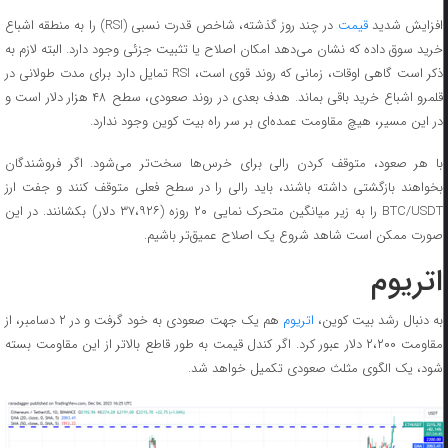
فزایش شدید
قیمت
در چند روز گذشته، شاخص قدرت نسبی (RSI) را به منطقه اشباع
خرید سوق داده که نشان می‌دهد امکان اصلاح یا تثبیت جزئی وجود دارد. البته لازم به
ذکر است گاهی اوقات، زمانی که روند قوی است، RSI تمایل دارد برای مدت طولانی در
قلمرو اشباع خرید باقی بماند. هدف بعدی در روند صعودی، سطح ۴۸ هزار دلار است و
در این مسیر، هیچ مقاومت عمده‌ای بر سر راه بیت کوین وجود ندارد.
با هر صعود، متوقف کردن رالی برای خرس‌ها سخت‌تر می‌شود. اگر فروشندگان
بخواهند بازگشتی داشته باشند، باید رالی را در سطح فعلی متوقف کنند و جفت ارز
BTC/USDT را به زیر میانگین متحرک نمایی ۲۰ روزه (۳۷،۹۲۶ دلار) بکشانند. در این
صورت ممکن است شاهد شروع یک اصلاح عمیق‌تر باشیم.
اتریوم
ه دنبال رشد بیت کوین،
اتریوم
هم یک جهت صعودی به خود گرفت و در ۲ دسامبر، از
مقاومت ۲،۲۰۰ دلار عبور کرد. اگر کندل قیمت به طور قاطع بالاتر از این مقاومت بسته
شود، یک الگوی مثلث صعودی تکمیل خواهد شد.