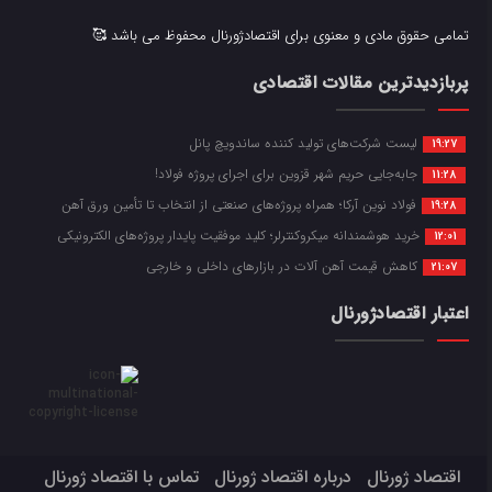
تمامی حقوق مادی و معنوی برای اقتصادژورنال محفوظ می باشد 🥰
پربازدیدترین مقالات اقتصادی
لیست شرکت‌های تولید کننده ساندویچ پانل
19:27
جابه‌جایی حریم شهر قزوین برای اجرای پروژه فولاد!
11:28
فولاد نوین آرکا؛ همراه پروژه‌های صنعتی از انتخاب تا تأمین ورق آهن
19:28
خرید هوشمندانه میکروکنترلر؛ کلید موفقیت پایدار پروژه‌های الکترونیکی
12:01
کاهش قیمت آهن آلات در بازارهای داخلی و خارجی
21:07
اعتبار اقتصادژورنال
اقتصاد ژورنال
درباره اقتصاد ژورنال
تماس با اقتصاد ژورنال