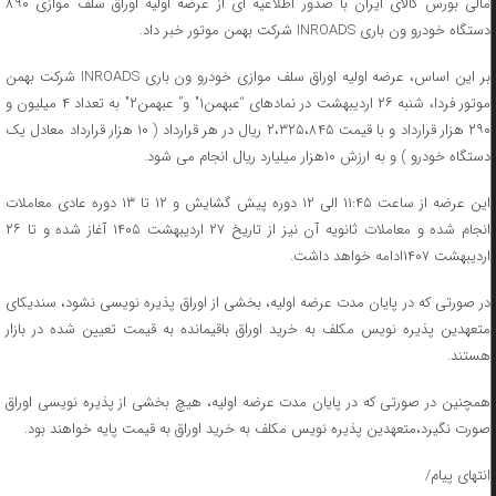
مالی بورس کالای ایران با صدور اطلاعیه ای از عرضه اولیه اوراق سلف موازی ۸۹۰
دستگاه خودرو ون باری INROADS شرکت بهمن موتور خبر داد.
بر این اساس، عرضه اولیه اوراق سلف موازی خودرو ون باری INROADS شرکت بهمن
موتور فردا، شنبه ۲۶ اردیبهشت در نمادهای “عبهمن۱″ و” عبهمن۲″ به تعداد ۴ میلیون و
۲۹۰ هزار قرارداد و با قیمت ۲،۳۲۵،۸۴۵ ریال در هر قرارداد ( ۱۰ هزار قرارداد معادل یک
دستگاه خودرو ) و به ارزش ۱۰هزار میلیارد ریال انجام می شود.
این عرضه از ساعت ۱۱:۴۵ الی ۱۲ دوره پیش گشایش و ۱۲ تا ۱۳ دوره عادی معاملات
انجام شده و معاملات ثانویه آن نیز از تاریخ ۲۷ اردیبهشت ۱۴۰۵ آغاز شده و تا ۲۶
اردیبهشت ۱۴۰۷ادامه خواهد داشت.
در صورتی که در پایان مدت عرضه اولیه، بخشی از اوراق پذیره نویسی نشود، سندیکای
متعهدین پذیره نویس مکلف به خرید اوراق باقیمانده به قیمت تعیین شده در بازار
هستند.
همچنین در صورتی که در پایان مدت عرضه اولیه، هیچ بخشی از پذیره نویسی اوراق
صورت نگیرد،متعهدین پذیره نویس مکلف به خرید اوراق به قیمت پایه خواهند بود.
انتهای پیام/