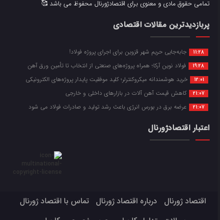
تمامی حقوق مادی و معنوی برای اقتصادژورنال محفوظ می باشد 🥰
پربازدیدترین مقالات اقتصادی
جابه‌جایی حریم شهر قزوین برای اجرای پروژه فولاد!
11:28
فولاد نوین آرکا؛ همراه پروژه‌های صنعتی از انتخاب تا تأمین ورق آهن
19:28
خرید هوشمندانه میکروکنترلر؛ کلید موفقیت پایدار پروژه‌های الکترونیکی
12:01
کاهش قیمت آهن آلات در بازارهای داخلی و خارجی
21:07
عرضه برق در بورس انرژی باعث رشد تولید و صادرات فولاد می شود
21:07
اعتبار اقتصادژورنال
اقتصاد ژورنال
درباره اقتصاد ژورنال
تماس با اقتصاد ژورنال