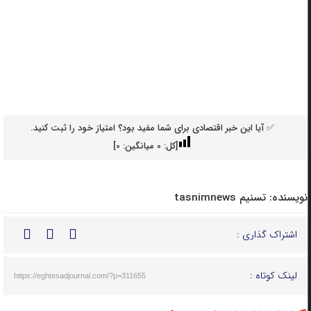
✅ آیا این خبر اقتصادی برای شما مفید بود؟ امتیاز خود را ثبت کنید.
[کل:
0
میانگین:
0
]
نویسنده:
تسنیم tasnimnews
اشتراک گذاری :
لینک کوتاه :
https://eghtesadjournal.com/?p=311655