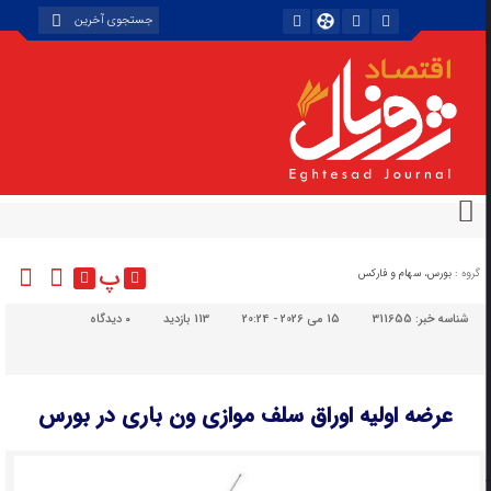
پ
گروه :
بورس، سهام و فارکس
شناسه خبر:
311655
15 می 2026 - 20:24
113 بازدید
۰
دیدگاه
عرضه اولیه اوراق سلف موازی ون باری در بورس