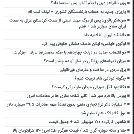
وزیر نتانیاهو درپی اعلام آتش بس استعفا داد؟
واریزی جدید به حساب بازنشستگان کشوری + لینک ثبت نام
سرلشکر باقری: پس از مرگ مهسا امینی از سمت کردستان عراق به سمت
ایران سلاح سرازیر شد + فیلم
دانشگاه تهران اطلاعیه داد
لوگوی «ایکس» ایلان ماسک مشکل حقوقی پیدا کرد
دو انتصاب جدید در دولت چهاردهم با حکم محمدرضا عارف +جزئیات
میزان تعرفه‌های پزشکی در سال آینده چقدر است؟
برق دزدی در ساخت و سازهای غیرقانونی
چگونه کودکی شاد تربیت کنیم؟
«کلثوم» قاتل سریالی مردان مازندرانی کیست؟
بورس بالاخره سبز شد | تاثیر شفاف سازی ها بر معاملات امروز
٧ میلیارد دلار تراز تجاری منفی بدون نفت| سهم صادرات ۲۹.۵ میلیارد دلار
غول کادیلاک هم تسلیم شد
شاهین کارکرده ۷۰۰ میلیونی شد + جدول قیمت
طلا و سکه دوباره گران شد / قیمت هرگرم طلا امروز ۱۲۰ هزارتومان بالا