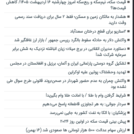
قیمت سکه، نیم‌سکه و ربع‌سکه امروز چهارشنبه ۱۶ اردیبهشت ۱۴۰۵/ کاهش
قیمت‌ها؟
هشدار به مالکان زمین و مسکن؛ فقط ۲ سال برای دریافت سند رسمی
وقت دارید
۲سناریو برای قطع درختان سعدآباد
واکنش دلار به حادثه سقوط بالگرد رییس جمهور / بازار ارز غافلگیر شد
دستاورد مدیران انقلابی در برج میلاد؛ زیان انباشته نزدیک به شش برابر
سرمایه شرکت شد!
تشکیل گروه دوستی پارلمانی ایران و آلمان، برزیل و افغانستان در مجلس
تهدید وحشتناک پوتین علیه اوکراین
واکنش چمران به عدم حضور شهردار در صحن؛روند قانونی طرح سوال طی
نشده بود
شرایط گرفتن وام با طلا / با امانت طلا وام بگیرید!
سردار جوانی: به هر تجاوزی قاطعانه پاسخ می‌دهیم
پزشکیان: با اتکا به نفت کشور به جایی نمی‌رسد
پیش بینی قیمت سکه در اولین روز ۲۰۲۴
ارزش سهام عدالت ۵۰۰ هزار تومانی ها صعودی شد (۱۶ بهمن)