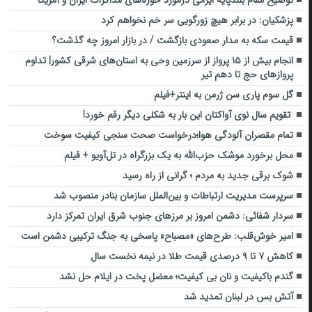
پزشکیان: در برابر هیچ زورگویی سر خم نخواهم کرد
قیمت سکه به مدار صعودی بازگشت / در بازار امروز چه گذشت؟
انجام بیش از ۱۵ پرواز از سرزمین وحی به استان‌های شرقی کشور| تداوم
پروازهای حج تا دهم تیر
گل سوم پاری سن ژرمن به اینتر+فیلم
تقویم سال نوی آواکتان این بار به شکلی دیگر رقم خورد!
تمام مقصران آلودگی هوا؛درخواست صحت سنجی کیفیت سوخت
محل برخورد موشک حزب‌الله به یک بزرگراه در تل‌آویو + فیلم
شوک برقی جدید به مردم ؛ گرانی از راه رسید
سرپرست مدیریت ارتباطات و بین‌الملل سازمان بنادر منصوب شد
سردار شفائی: دشمن امروز بر مرزهای جنوب شرق‌ ایران تمرکز دارد
امیر خوش‌قلب: طرح‌های «مصباح» پاسخی به جنگ ترکیبی دشمن است
کاهش ۷ تا ۹ درصدی قیمت طلا در نیمه نخست سال
گندم باکیفیت و نان بی کیفیت؛ معضل پخت در ایلام حل نشد
آتش بس در لبنان تمدید شد