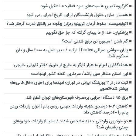
کارگروه تعیین «نسبت‌های سود فعالیت» تشکیل شود
همسان سازی حقوق بازنشستگان از این تاریخ اجرایی می شود
اکونومیست: سقوط آرمان کریپتو؛ رمزارز چگونه در باتلاق قدرت گرفتار شد؟
پزشکیان: خدا از ما پیمان گرفته که جز حق نگوییم
گم شدن ۱ میلیون تن برنج شدنی است؟
پایان حواشی صرافی Thodex ترکیه / مدیر عامل به ۱۱۰۰۰ سال زندان
محکوم شد!
هدف‌گذاری اعزام ۱۰ هزار کارگر به خارج از طریق دفاتر کاریابی خارجی
این استان منتظر سیل باشد/ سردترین نقطه کشور اینجاست
ثبت نادر از ۳ یوزپلنگ ایرانی در توران؛ امیدها برای احیای «خال‌خالی‌ها»
بیشتر شد+تصویر
برق ۹۵ دستگاه اجرایی پرمصرف شهرستان‌های تهران قطع شد
کاهش ۱۰.۶ درصدی هزینه واردات جهانی روغن پالم | ایران واردات روغن
پالم را ۴۰درصد کاهش داد
دو خودروی وارداتی جدید مشخص شدند / سایپا از واردات خودروهای
چینی پشیمان شد؟
توضیح مقام بلندپایه ایرانی درمورد حوزه‌های مذاکرات ایران و آمریکا