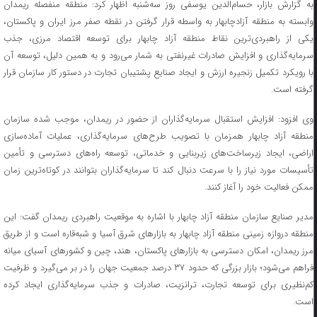
به گزارش بازار، حسام‌الدین یوسفی روز سه‌شنبه اظهار کرد: منطقه منفصله ریمدان
وابسته به منطقه آزادچابهار به واسطه قرار گرفتن در نقطه صفر مرز ایران و پاکستان،
یکی از راهبردی‌ترین نقاط منطقه آزاد چابهار برای توسعه اقتصاد مرزی، جذب
سرمایه‌گذاری و افزایش صادرات غیرنفتی به شمار می‌رود و به همین دلیل، توسعه آن
با رویکرد تکمیل زنجیره ارزش و ایجاد صنایع پشتیبان تجارت در دستور کار سازمان قرار
گرفته است.
وی افزود: افزایش استقبال سرمایه‌گذاران از حضور در ریمدان، موجب شده سازمان
منطقه آزاد چابهار همزمان با تصویب طرح‌های سرمایه‌گذاری، عملیات آماده‌سازی
اراضی، ایجاد زیرساخت‌های زیربنایی و خدماتی، توسعه راه‌های دسترسی و تأمین
تأسیسات مورد نیاز را با سرعت دنبال کند تا سرمایه‌گذاران بتوانند در کوتاه‌ترین زمان
ممکن فعالیت خود را آغاز کنند.
مدیر صنایع سازمان منطقه آزاد چابهار با اشاره به موقعیت راهبردی ریمدان گفت: این
منطقه دروازه زمینی منطقه آزاد چابهار به بازارهای شرق آسیا و شبه‌قاره است و از طریق
مرز ریمدان، امکان دسترسی به بازارهای پاکستان، هند، چین و کشورهای آسیای میانه
فراهم می‌شود؛ بازار بزرگی که حدود ۳۷ درصد جمعیت جهان را در بر می‌گیرد و ظرفیت
کم‌نظیری برای توسعه تجارت، ترانزیت، صادرات و جذب سرمایه‌گذاری ایجاد کرده
است.