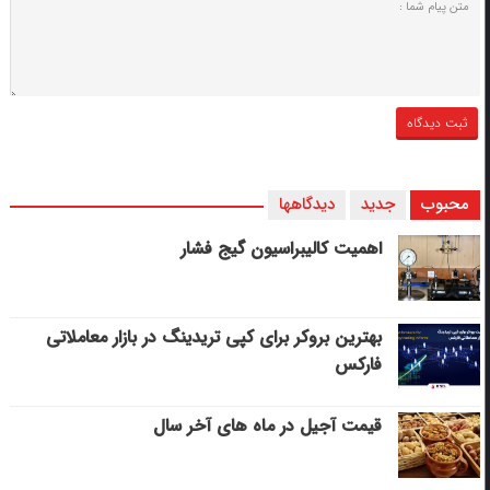
محبوب
جدید
دیدگاهها
اهمیت کالیبراسیون گیج فشار
بهترین بروکر برای کپی‌ تریدینگ در بازار معاملاتی
فارکس
قیمت آجیل در ماه های آخر سال