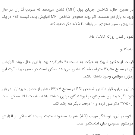
در همین حال، شاخص جریان پول (MFI) نشان می‌دهد که سرمایه‌گذاران در حال
ورود به بازار فِچ هستند. اگر روند صعودی شاخص MFI افزایش یابد، قیمت FET در یک
سناریوی بسیار صعودی می‌تواند تا ۰٫۷۵ دلار صعود کند.
نمودار کندل روزانه FET/USD.
اینجکتیو
قیمت اینجکتیو شروع به حرکت به سمت ۴۰ دلار کرده بود. با این حال، روند افزایشی
آن در سطح ۳۷٫۵۰ متوقف شد که نشان می‌دهد ممکن است در مسیر بریک آوت این
رمزارز، موانعی وجود داشته باشد.
در این میان، قرار داشتن شاخص RSI در سطح ۶۳٫۰۳ نشان از حضور خریداران در بازار
دارد. اگر خریداران همچنان بر فروشندگان برتری داشته باشند، قیمت INJ ممکن است
از ۳۷٫۵۰ دلار عبور کرده و ۱۰ درصد دیگر هم رشد کند.
علاوه بر این، نوسانگر مهیب (AO) هم به محدوده مثبت رسیده که حاکی از افزایش
مومنتوم صعودی برای اینجکتیو است.