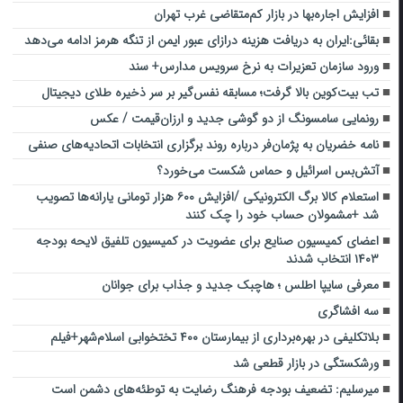
افزایش اجاره‌بها در بازار کم‌متقاضی غرب تهران
بقائی:ایران به دریافت هزینه درازای عبور ایمن از تنگه هرمز ادامه می‌دهد
ورود سازمان تعزیرات به نرخ سرویس مدارس+ سند
تب بیت‌کوین بالا گرفت؛ مسابقه نفس‌گیر بر سر ذخیره‌ طلای دیجیتال
رونمایی سامسونگ از دو گوشی جدید و ارزان‌قیمت / عکس
نامه خضریان به پژمان‌فر درباره روند برگزاری انتخابات اتحادیه‌های صنفی
آتش‌بس اسرائیل و حماس شکست می‌خورد؟
استعلام کالا برگ الکترونیکی /افزایش ۶۰۰ هزار تومانی یارانه‌ها تصویب
شد +مشمولان حساب خود را چک کنند
اعضای کمیسیون صنایع برای عضویت در کمیسیون تلفیق لایحه بودجه
۱۴۰۳ انتخاب شدند
معرفی سایپا اطلس ؛ هاچبک جدید و جذاب برای جوانان
سه افشاگری
بلاتکلیفی در بهره‌برداری از بیمارستان ۴۰۰ تختخوابی اسلام‌شهر+فیلم
ورشکستگی در بازار قطعی شد
میرسلیم: تضعیف بودجه فرهنگ رضایت به توطئه‌های دشمن است