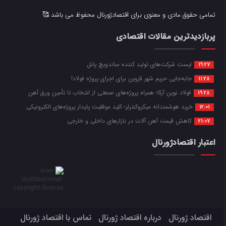
تمامی حقوق مادی و معنوی برای اقتصادژورنال محفوظ می باشد 🥰
پربازدیدترین مقالات اقتصادی
لیست شرکت‌های تولید کننده ساندویچ پانل
19:27
جابه‌جایی حریم شهر قزوین برای اجرای پروژه فولاد!
11:28
فولاد نوین آرکا؛ همراه پروژه‌های صنعتی از انتخاب تا تأمین ورق آهن
19:28
خرید هوشمندانه میکروکنترلر؛ کلید موفقیت پایدار پروژه‌های الکترونیکی
12:01
کاهش قیمت آهن آلات در بازارهای داخلی و خارجی
21:07
اعتبار اقتصادژورنال
اقتصاد ژورنال
درباره اقتصاد ژورنال
تماس با اقتصاد ژورنال