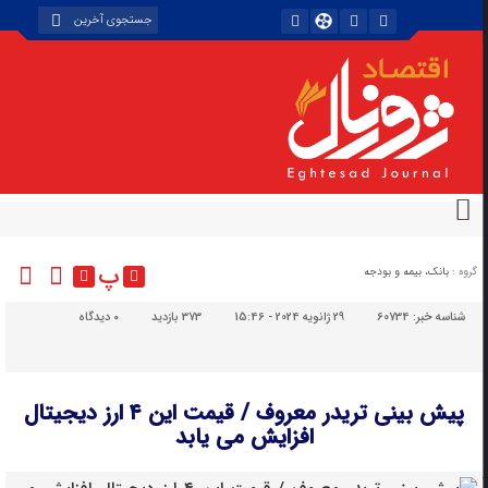
پ
گروه :
بانک، بیمه و بودجه
شناسه خبر:
60734
29 ژانویه 2024 - 15:46
373 بازدید
۰
دیدگاه
پیش بینی تریدر معروف / قیمت این ۴ ارز دیجیتال
افزایش می یابد