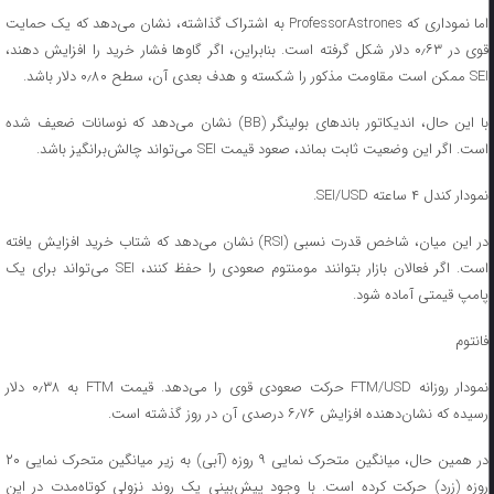
اما نموداری که ProfessorAstrones به اشتراک گذاشته، نشان می‌دهد که یک حمایت
قوی در ۰٫۶۳ دلار شکل گرفته است. بنابراین، اگر گاوها فشار خرید را افزایش دهند،
SEI ممکن است مقاومت مذکور را شکسته و هدف بعدی آن، سطح ۰٫۸۰ دلار باشد.
با این حال، اندیکاتور باندهای بولینگر (BB) نشان می‌دهد که نوسانات ضعیف شده
است. اگر این وضعیت ثابت بماند، صعود قیمت SEI می‌تواند چالش‌برانگیز باشد.
نمودار کندل ۴ ساعته SEI/USD.
در این میان، شاخص قدرت نسبی (RSI) نشان می‌دهد که شتاب خرید افزایش یافته
است. اگر فعالان بازار بتوانند مومنتوم صعودی را حفظ کنند، SEI می‌تواند برای یک
پامپ قیمتی آماده شود.
فانتوم
نمودار روزانه FTM/USD حرکت صعودی قوی را می‌دهد. قیمت FTM به ۰٫۳۸ دلار
رسیده که نشان‌دهنده افزایش ۶٫۷۶ درصدی آن در روز گذشته است.
در همین حال، میانگین متحرک نمایی ۹ روزه (آبی) به زیر میانگین متحرک نمایی ۲۰
روزه (زرد) حرکت کرده است. با وجود پیش‌بینی یک روند نزولی کوتاه‌مدت در این