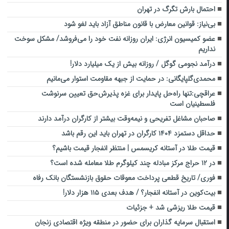
احتمال بارش تگرگ در تهران
بی‌نیاز: قوانین معارض با قانون مناطق آزاد باید لغو شود
عضو کمیسیون انرژی: ایران روزانه نفت خود را می‌فروشد/ مشکل سوخت
نداریم
درآمد نجومی گوگل / روزانه بیش از یک میلیارد دلار!
محمدی‌گلپایگانی: در حمایت از جبهه مقاومت استوار می‌مانیم
عراقچی:تنها راه‌حل پایدار برای غزه پذیرش‌حق تعیین سرنوشت
فلسطینیان است
صاحبان مشاغل تفریحی و نیمه‌وقت بیشتر از کارگران درآمد دارند
حداقل دستمزد ۱۴۰۴ کارگران در تهران باید این رقم باشد
قیمت طلا در آستانه کریسمس | منتظر انفجار قیمت باشیم؟
در ۱۲ حراج مرکز مبادله چند کیلوگرم طلا معامله شده است؟
فوری/ تاریخ قطعی پرداخت معوقات حقوق بازنشستگان بانک رفاه
بیت‌کوین در آستانه انفجار؟ / هدف بعدی ۱۱۵ هزار دلار!
قیمت طلا ریزشی شد + جزئیات
استقبال سرمایه گذاران برای حضور در منطقه ویژه اقتصادی زنجان