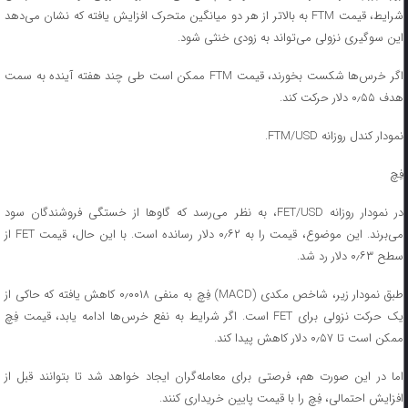
شرایط، قیمت FTM به بالاتر از هر دو میانگین متحرک افزایش یافته که نشان می‌دهد
این سوگیری نزولی می‌تواند به زودی خنثی شود.
اگر خرس‌ها شکست بخورند، قیمت FTM ممکن است طی چند هفته آینده به سمت
هدف ۰٫۵۵ دلار حرکت کند.
نمودار کندل روزانه FTM/USD.
فِچ
در نمودار روزانه FET/USD، به نظر می‌رسد که گاوها از خستگی فروشندگان سود
می‌برند. این موضوع، قیمت را به ۰٫۶۲ دلار رسانده است. با این حال، قیمت FET از
سطح ۰٫۶۳ دلار رد شد.
طبق نمودار زیر، شاخص مکدی (MACD) فِچ به منفی ۰٫۰۰۱۸ کاهش یافته که حاکی از
یک حرکت نزولی برای FET است. اگر شرایط به نفع خرس‌ها ادامه یابد، قیمت فِچ
ممکن است تا ۰٫۵۷ دلار کاهش پیدا کند.
اما در این صورت هم، فرصتی برای معامله‌گران ایجاد خواهد شد تا بتوانند قبل از
افزایش احتمالی، فِچ را با قیمت پایین خریداری کنند.