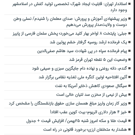
استاندار تهران: قابلیت ایجاد شهرک تخصصی تولید کفش در اسلامشهر
وجود دارد
وزیر پیشنهادی آموزش و پرورش: صدای معلمان را شنیدم/ نسلی وطن
دوست و ولایت‌مدار پرورش می‌دهیم
جبلی: پایتخت ۸ اواخر بهار کلید می‌خورد؛ پخش سلمان فارسی از پاییز
یک فرمانده ارشد روسیه گرفتار خشم پوتین شد
پیام فرمانده سپاه در پی شهادت سید هاشم صفی‌الدین
وضعیت این ۵ نقطه تهران قرمز شد
گندم، دانه روغنی و نهاده دام جایگزین سبزی و صیفی شود
آئین افتتاحیه اولین کنگره ملی تغذیه نظامی برگزار شد
سیگنال صعودی کاهش ذخایر آمریکا به نفت
بیش از نیمی از مخزن سد لتیان خالی است
وزیر کار زمان واریز مبلغ همسان سازی حقوق بازنشستگان را مشخص کرد
خیز ۴ هزار دلاری اتریوم؛ بیت کوین عقب افتاد!
قیمت طلا و سکه امروز شنبه ۲۵بهمن/ افزایش قیمت + جدول
هشدار به متخلفان ارزی؛ برخورد قانونی در راه است