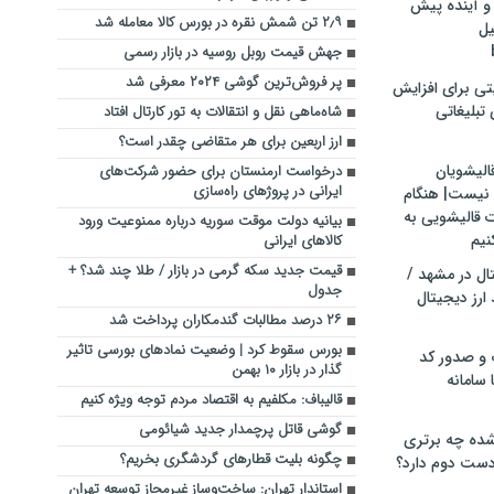
و آینده پیش
۲٫۹ تن شمش نقره در بورس کالا معامله شد
یل
جهش قیمت روبل روسیه در بازار رسمی
پر فروش‌ترین گوشی ۲۰۲۴ معرفی شد
تی برای افزایش
تبلیغاتی
شاه‌ماهی نقل و انتقالات به تور کارتال افتاد
ارز اربعین برای هر متقاضی چقدر است؟
الیشویان
درخواست ارمنستان برای حضور شرکت‌های
ایرانی در پروژهای راه‌سازی
 نیست| هنگام
ت قالیشویی به
بیانیه دولت موقت سوریه درباره ممنوعیت ورود
نیم
کالاهای ایرانی
قیمت جدید سکه گرمی در بازار / طلا چند شد؟ +
ال در مشهد /
جدول
ارز دیجیتال
۲۶ درصد مطالبات گندمکاران پرداخت شد
بورس سقوط کرد | وضعیت نمادهای بورسی تاثیر
 و صدور کد
گذار در بازار ۱۰ بهمن
 سامانه
قالیباف: ‌مکلفیم ‌به ‌اقتصاد مردم توجه ویژه کنیم‌
گوشی قاتل پرچمدار جدید شیائومی
ده چه برتری
چگونه بلیت قطار‌های گردشگری بخریم؟
ست دوم دارد؟
استاندار تهران: ساخت‌وساز غیرمجاز توسعه تهران