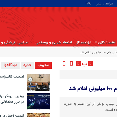
شرایط بازنشر
FAQ
اقتصاد کلان
ارزدیجیتال
اقتصاد شهری و روستایی
سیاسی، فرهنگی و ا
نی اعلام شد
پ
محبوب
جدید
دیدگاهها
اهمیت کالیبراسی
شد
بهترین بروکر برا
در بازار معاملاتی
مقدم‌زاده تاکنون ۹ هزار میلیارد تومان از این اعتبار به صورت
ده است.
قیمت آجیل در م