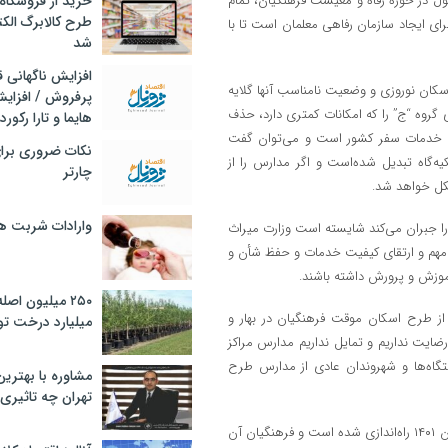
ل در حوزه رفاه و معیشت فرهنگیان، تمام
خرید از فروشگاه‌
طرح کالابرگ الک
ای ایجاد سازمان رفاهی معلمان است تا با
شد
افزایش ناگهانی
کان نوروزی و وضعیت نامناسب آنها گلایه
پرفروش / افزایش
گروه “ج” را که امکانات کمتری دارد، حذف
هایما و تارا رکورد
ی خدمات سفر کشور است و می‌توان گفت
نکات ضروری برا
‌گاه تبدیل شده‌است و اگر مدارس را از
چارتر
کل خواهد شد.
وارادات شربت 
را جبران می‌کند شایسته است وزارت میراث
هم و ارتقای کیفیت خدمات و حفظ شأن و
موزش و پرورش داشته باشند.
۲۵۰ میلیون اص
 از طرح اسکان موقت فرهنگیان در بهار و
میلیارد درخت تو
ایت نداریم و تمایل نداریم مدارس مراکز
ستگاه‌ها و شهروندان عادی از مدارس طرح
مشاوره با بهتری
تهران چه تاثیری 
مقدم‌زاده درباره کارت اعتباری توانا ویژه فرهنگیان گفت: این کارت مجازی از آبان ۱۴۰۱ راه‌اندازی شده است و فرهنگیان آن