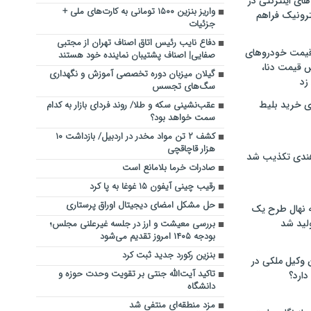
های اینترنتی در
واریز بنزین ۱۵۰۰ تومانی به کارت‌های ملی +
ترونیک فراهم
جزئیات
دفاع نایب رئیس اتاق اصناف تهران از مجتبی
 قیمت خودروهای
صفایی| اصناف پشتیبان نماینده خود هستند
 قیمت دنا،
گیلان میزبان دوره تخصصی آموزش و نگهداری
 زد
سگ‌های تجسس
ی خرید بلیط
عقب‌نشینی سکه و طلا/ روند فردای بازار به کدام
سمت خواهد بود؟
کشف ۲ تن مواد مخدر در اردبیل/ بازداشت ۱۰
هزار قاچاقچی
هندی تکذیب شد
صادرات خرما بلامانع است
رقیب چینی آیفون ۱۵ غوغا به پا کرد
حل مشکل امضای دیجیتال اوراق پرستاری
له نهال طرح یک
لید شد
بررسی معیشت و ارز در جلسه غیرعلنی مجلس؛
بودجه ۱۴۰۵ امروز تقدیم می‌شود
بنزین رکورد جدید ثبت کرد
ن وکیل ملکی در
تاکید آیت‌الله جنتی بر تقویت وحدت حوزه و
دارد؟
دانشگاه
مزد منطقه‌ای منتفی شد