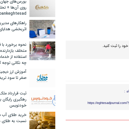
بورس‌های جهان 
روی آن‌ها + تحل
bankeghtesad
راهکارهای مدیری
اثربخشی هدایای 
نحوه برخورد با ق
خود را ثبت کنید.
متخلف بازدارنده
استفاده از خدما
چه نکاتی توجه ک
آموزش ارز دیجیت
صفر تا سود ترید 
ه :
ثبت قرارداد ملک
رهگیری رایگان با
https://eghtesadjournal.com/
خودنویس
خرید طلای آب ش
نسبت به طلای د