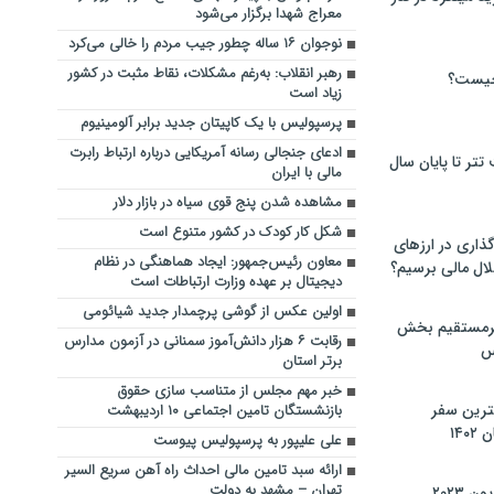
معراج شهدا برگزار می‌شود
نوجوان ۱۶ ساله چطور جیب مردم را خالی می‌کرد
رهبر انقلاب: به‌رغم مشکلات، نقاط مثبت در کشور
چیست؟
زیاد است
پرسپولیس با یک کاپیتان جدید برابر آلومینیوم
ادعای جنجالی رسانه آمریکایی درباره ارتباط رابرت
تر تا پایان سال
مالی با ایران
مشاهده شدن پنج قوی سیاه در بازار دلار
شکل کار کودک در کشور متنوع است
گذاری در ارزهای
معاون رئیس‌جمهور: ایجاد هماهنگی در نظام
لال مالی برسیم؟
دیجیتال بر عهده وزارت ارتباطات است
اولین عکس از گوشی پرچمدار جدید شیائومی
یرمستقیم بخش
رقابت ۶ هزار دانش‌آموز سمنانی در آزمون مدارس
س
برتر استان
خبر مهم مجلس از متناسب سازی حقوق
نترین سفر
بازنشستگان تامین اجتماعی ۱۰ اردیبهشت
۱۴
علی علیپور به پرسپولیس پیوست
ارائه سبد تامین مالی احداث راه آهن سریع السیر
تهران – مشهد به دولت
 ۲۰۲۳