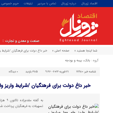
اقتصاد ژورنال
درباره ژورنال
تماس با سردبیر
تبلیغات
حریم خصوصی
صنعت و معدن و تجارت
شما اینجا هستید »
صفحه اصلی »
خبر داغ دولت برای فرهنگیان /شرایط واریز وام ۱۰۰ میلیو
گروه :
بانک، بیمه و بودجه
شناسه خبر:
71980
21 فوریه 2024 - 9:46
385 بازدید
۰
دیدگاه
خبر داغ دولت برای فرهنگیان /شرایط واریز وام ۱۰۰ میلیونی اعلام 
به گفته 
تسهیلات به فرهنگیان پرداخت ش