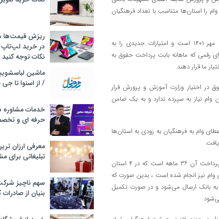
ف وام را استان‌ها متناسب با تعداد فرهنگیان
ریزش قیمت‌ها در 
وی با اشاره به اینکه تفاهم‌نامه جدید در حقیقت الحاقیه همان تفاهم‌نامه مهر ۱۴۰۱ است و امتیازات جدیدی را به
در خرید لپ‌تاپ 
زای رقمی که ماهانه بابت پرداخت حقوق به
نکات توجه کنید
/ از اسنوا تا جی
صد از رقم واریزی بابت حقوق در اختیار وزارت آموزش و پرورش قرار
یان پرداخت کنیم. این وام نیاز به سپرده ندارد و به یک ضامن
خدمات مشاوره سئ
حرفه ای و تخص
طای وام به فرهنگیان به زودی به استان‌ها
افت.
معرفی ارزان تری
تبلیغاتی برای مش
وی ادامه داد: سقف پرداخت وام بر اساس مصوبه شورای پول و اعتبار و بازپرداخت آن ۳۶ ماهه است که در ۴ استان
 وام نیز انجام شده است ، بدین صورت که
سهم ناچیز شرک
 به بانک ارسال می‌شود و در صورت تکمیل
بنیان از صادرات 