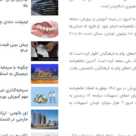
بالا
ه امروز، در زمینه آموزش و پرورش، سابقه
ایمپلنت دندان 
 که در اطار این تفاهم‌نامه انجام شود. او افزود که استان‌ها
سقف وام را بر اساس تعداد فرهنگیان تعیین کرده‌اند، به عبارتی جایگزین مبلغ ۱۰۰ میلیون تومان، ممکن است ۵۰ یا ۶۰
پیش بینی قیمت ت
۱۴۰۲
اعطای وام به فرهنگیان اظهار کرده است که
ک ملی منعقد کرده است. آخرین تفاهم‌نامه
چگونه با سرمایه‌
۲ هزار میلیارد تومان اعتبار برای اعطای وام به فرهنگیان تخصیص یافت.
دیجیتال به استق
وی افزود: با استقرار دولت سیزدهم و رویکرد جدید دولت و وزارت آموزش و پرورش در مهر ۱۴۰۱ موفق به انعقاد تفاهم‌نامه
سرمایه‌گذاری غ
جدید با بانک ملی ایران شدیم و براساس آن ۱۴هزار میلیارد تومان اعتبار برای اعطای تسهیلات مرابحه ۱۲ درصدی به
مهم آموزش بور
فرهنگیان در اختیار وزارت آموزش و پرورش قرار گرفت و از مهر ۱۴۰۱ تا به امروز ۹ هزار میلیارد تومان تسهیلات به
تور باتومی : ارزا
خارجی در تابستان ۰۲
موزش و پرورش سابقه اعطای تسهیلات بانکی
نکات خرید تلویزیون