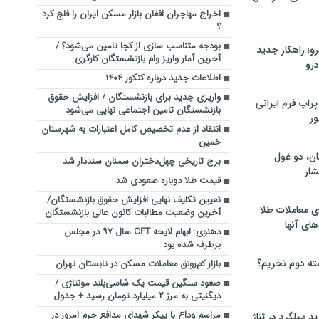
اخراج مهاجران افغان بازار مسکن ایران را فلج کرد
؟
بودجه متناسب سازی از کجا تامین می‌شود؟ /
؛ راهکار جدید
آخرین آمار واریز وام بازنشستگان کارگری
رو
اطلاعات جدید درباره کنکور ۱۴۰۴
واریزی جدید برای بازنشستگان / افزایش حقوق
راپ فرم ایرانی
بازنشستگان تامین اجتماعی نهایی می‌شود
ور
انتقاد از عدم تخصیص کامل اعتبارات به شهرستان
خمین
ان، دو غول
برج تاریخی چهل‌دختران سمنان سنددار شد
ار
قیمت طلا دوباره صعودی شد
تعیین تکلیف نهایی افزایش حقوق بازنشستگان/
ی معاملات طلا
آخرین وضعیت مطالبات کانون عالی بازنشستگان
های آنها
دهنوی: ابهام لایحه CFT سال ۹۷ در مجلس
برطرف شده بود
ته دوم نخریم؟
بازار کم‌رونق معاملات مسکن در تابستان تهران
صعود سنگین قیمت یک شاسی‌بلند مونتاژی /
دیگنیتی به مرز ۲ میلیارد تومان رسید + جدول
مراسم وداع با پیکر شهدای مدافع حرم امروز در
 میلگرد در تناژ