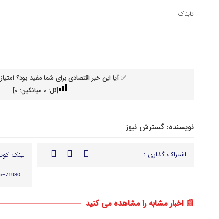
تابناک
✅ آیا این خبر اقتصادی برای شما مفید بود؟ امتیاز 
[کل:
0
میانگین:
0
]
نویسنده:
گسترش نیوز
اشتراک گذاری :
لینک کوتا
?p=71980
📰 اخبار مشابه را مشاهده می کنید