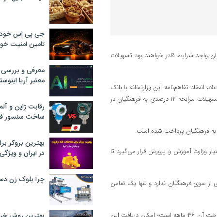
جی پی اس خودرو
تامین امنیت خود
ان واجد شرایط قادر خواهند بود تسهیلات
معرفی و بررسی پ
معتبر آریا اینوست
 انعقاد تفاهم‌نامه این وزارتخانه با بانک
ملی، گفت: براساس این تفاهمنامه ۱۴ هزار میلیارد تومان اعتبار برای اعطای تسهیلات مرابحه ۱۲ درصدی به فرهنگیان در
رقابت ژاپن و آلم
ساخت سنسور فش
بهترین بروکر برا
ی بابت حقوق در اختیار وزارت آموزش و پرورش قرار می‌گیرد تا
در ایران و ویژگی‌
چرا بلوک زن دس
ی از سوی فرهنگیان ندارد و تنها یک ضامن
وی افزود: سقف باز پرداخت وام بر اساس مصوبه شورای پول و اعتبار و بازپرداخت آن ۳۶ ماهه است؛ امکان دریافت این
بهترین روش خرید