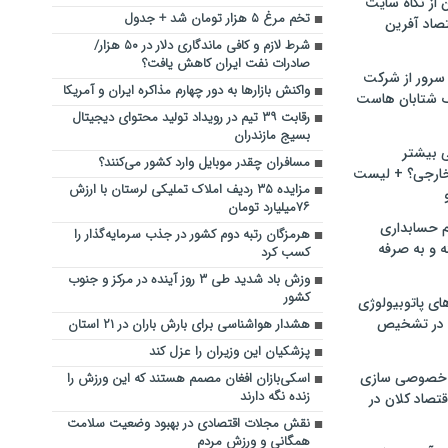
ن از نگاه سایت
تخم مرغ ۵ هزار تومان شد + جدول
صاد آفرین
شرط لازم و کافی ماندگاری دلار در ۵۰ هزار/
صادرات نفت ایران کاهش یافت؟
سرور از شرکت
واکنش بازارها به دور چهارم مذاکره ایران و آمریکا
 شتابان هاست
رقابت ۳۹ تیم در رویداد تولید محتوای دیجیتال
بسیج مازندران
ی بیشتر
مسافران چقدر موبایل وارد کشور می‌کنند؟
خارجی؟ + لیست
مزایده ۳۵ ردیف املاک تملیکی لرستان با ارزش
۷۶میلیارد تومان
م حسابداری
هرمزگان رتبه دوم کشور در جذب سرمایه‌گذار را
ه و به صرفه
کسب کرد
وزش باد شدید طی ۳ روز آینده در مرکز و جنوب
کشور
ای پاتوبیولوژی
 در تشخیص
هشدار هواشناسی برای بارش باران در ۲۱ استان
پزشکیان این وزیران را عزل کند
خصوصی سازی
اسکی‌بازان افغان مصمم هستند که این ورزش را
زنده نگه دارند
تصاد کلان در
نقش مجلات اقتصادی در بهبود وضعیت سلامت
همگانی و ورزش مردم