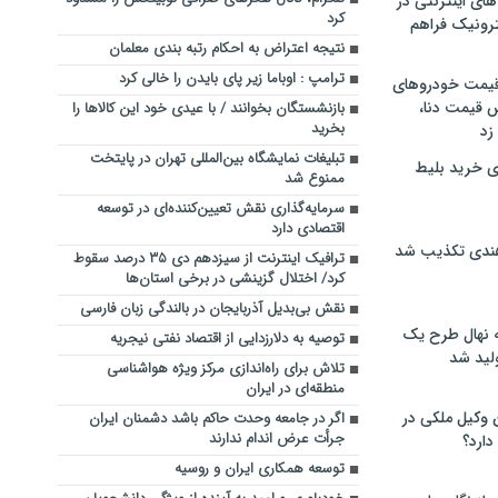
های اینترنتی در
کرد
ترونیک فراهم
نتیجه اعتراض به احکام رتبه بندی معلمان
ترامپ : اوباما زیر پای بایدن را خالی کرد
 قیمت خودروهای
 قیمت دنا،
بازنشستگان بخوانند / با عیدی خود این کالاها را
بخرید
 زد
تبلیغات نمایشگاه بین‌المللی تهران در پایتخت
ی خرید بلیط
ممنوع شد
سرمایه‌گذاری نقش تعیین‌کننده‌ای در توسعه
اقتصادی دارد
هندی تکذیب شد
ترافیک اینترنت از سیزدهم دی ۳۵ درصد سقوط
کرد/ اختلال گزینشی در برخی استان‌ها
نقش بی‌بدیل آذربایجان در بالندگی زبان فارسی
له نهال طرح یک
توصیه به دلارزدایی از اقتصاد نفتی نیجریه
لید شد
تلاش برای راه‌اندازی مرکز ویژه هواشناسی
منطقه‌ای در ایران
ن وکیل ملکی در
اگر در جامعه وحدت حاکم باشد دشمنان ایران
جرأت عرض اندام ندارند
دارد؟
توسعه همکاری ایران و روسیه