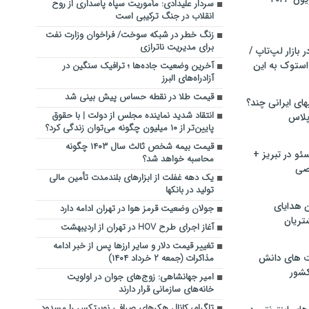
سردار علیدادی: مأموریت سپاه پاسداری از روح
انقلاب در جنگ ترکیبی است
زنگ خطر در شبکه سوخت/ فراخوان وزارت نفت
برای مدیریت ناترازی
بازار لپ‌تاپ /
استوک به این
آخرین وضعیت جاده‌ها ؛ ترافیک سنگین در
آزادراه‌های البرز
قیمت طلا در نقطه حساس پیش بینی شد
ماشین لباسشویی‎های ایرانی چند؟
انتقاد شدید نماینده مجلس از دولت | با حقوق‌
 پلاس
پایین‌تر از ۱۰ میلیون چگونه می‌توان زندگی کرد؟
قیمت بیمه شخص ثالث سال ۱۴۰۳ چگونه
و در تبریز +
محاسبه خواهد شد؟
صی
یک دهه غفلت از ابزارهای بلندمدت تأمین مالی
تولید در بانکها
ن هدایای
جولان وضعیت قرمز هوا در تهران ادامه دارد
تریان
آغاز اجرای طرح HOV در تهران از اردیبهشت
تغییر قیمت دلار و سایر ارزها پس از خبر ادامه
ت های دانش
مذاکرات (جمعه ۲ خرداد ۱۴۰۴)
کشور
امیر جهانشاهی: زوج‌های جوان در اولویت
خانه‌های سازمانی قرار دارند
تلگرام، کانال هکرهای صرافی نوبیتکس را مسدود