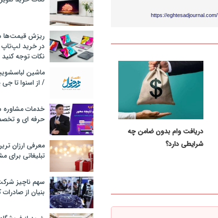
https://eghtesadjournal.co
ریزش قیمت‌ها در 
در خرید لپ‌تاپ 
نکات توجه کنید
/ از اسنوا تا جی
خدمات مشاوره سئ
حرفه ای و تخص
دریافت وام بدون ضامن چه
شرایطی دارد؟
معرفی ارزان تری
تبلیغاتی برای مش
سهم ناچیز شرک
بنیان از صادرات 