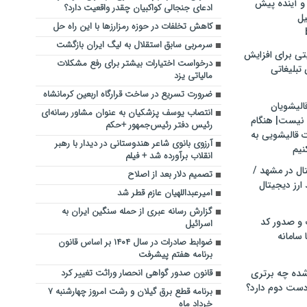
و آینده پیش
ادعای جنجالی کواکبیان چقدر واقعیت دارد؟
یل
کاهش تخلفات در حوزه رمزارز‌ها با این راه حل
سرمربی سابق استقلال به لیگ ایران بازگشت
تی برای افزایش
درخواست اختیارات بیشتر برای رفع مشکلات
تبلیغاتی
مالیاتی یزد
ضرورت تسریع در ساخت قرارگاه اربعین کرمانشاه
الیشویان
انتصاب یوسف پزشکیان به عنوان مشاور رسانه‌ای
 نیست| هنگام
رئیس دفتر رئیس‌جمهور +حکم
ت قالیشویی به
آرزوی بانوی شاعر هندوستانی در دیدار با رهبر
نیم
انقلاب برآورده شد + فیلم
ال در مشهد /
تصمیم دلار بعد از اصلاح
ارز دیجیتال
امیرعبداللهیان عازم قطر شد
گزارش رسانه عبری از حمله سنگین ایران به
 و صدور کد
اسرائیل
 سامانه
ضوابط صادرات در سال ۱۴۰۴ بر اساس قانون
برنامه هفتم پیشرفت
ده چه برتری
قانون صدور گواهی انحصار وراثت تغییر کرد
ست دوم دارد؟
برنامه قطع برق گیلان و رشت امروز چهارشنبه ۷
خرداد ماه