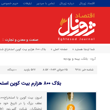
اقتصاد ژورنال
درباره ژورنال
تماس با سردبیر
تبلیغات
حریم خصوصی
صنعت و معدن و تجارت
شما اینجا هستید »
صفحه اصلی »
بلاک ۸۰۰ هزارم بیت کوین استخراج شد!
گروه :
بانک، بیمه و بودجه
شناسه خبر:
9418
25 جولای 2023 - 8:52
527 بازدید
۰
دیدگاه
بلاک ۸۰۰ هزارم بیت کوین استخراج شد!
عطف بزرگ را در تاریخ خود ج