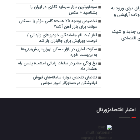
سودآورترین بازار سرمایه گذاری در ایران را
فق برای ورود به
بشناسید + عکس
ولات آرایشی و
تخصیص بودجه ۲۵ همت؛ گامی مؤثر یا مسکنی
موقت برای بازار آهن‌ آلات؟
ی جدید و شیک
آغاز ثبت نام جاماندگان خودروهای وارداتی /
ی اقتصادی
فرصت ویرایش برای جانبازان باز شد
سکوت آماری در بازار مسکن تهران؛ پیش‌بینی‌ها
به بن‌بست خورد
یخ زدگی معابر در ساعات پایانی امشب؛ پلیس راه
هشدار داد
تقاضای تفحص درباره سامانه‌های فروش
فیلترشکن در دستورکار امروز مجلس
اعتبار اقتصادژورنال