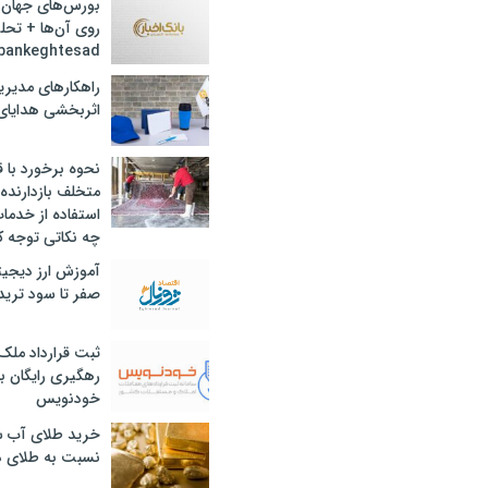
بورس‌های جهان 
روی آن‌ها + تحل
bankeghtesad
راهکارهای مدیری
اثربخشی هدایای 
نحوه برخورد با ق
متخلف بازدارنده
استفاده از خدما
چه نکاتی توجه ک
آموزش ارز دیجیت
صفر تا سود ترید 
ثبت قرارداد ملک
رهگیری رایگان با
خودنویس
خرید طلای آب ش
نسبت به طلای د