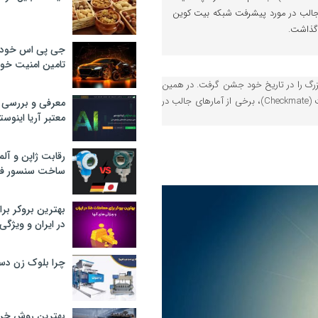
مارهای جالب در مورد پیشرفت شبکه بیت‌ کوین
ک گذاشت.
جی پی اس خودرو
تامین امنیت خود
یک نقطه عطف بزرگ را در تاریخ خود جشن گرفت. در همین
راستا، یکی از تحلیلگران شرکت گلس‌نود (Glassnode) با نام مستعار چک‌میت (Checkmate)، برخی از آمارهای جالب در
معرفی و بررسی پ
معتبر آریا اینوست
رقابت ژاپن و آلم
ساخت سنسور فش
بهترین بروکر برا
در ایران و ویژگی‌
چرا بلوک زن دس
بهترین روش خرید