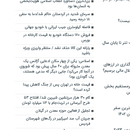
بزرگ‌ترین دستاورد انقلاب اسلامی هویت‌بخشی
به انسان‌ها بود
سرمای شدید در کردستان حاکم شد/دما به منفی
۱۸ درجه رسید
چیست؟
فاصله کیلومتری جیب ایرانی با خودرو جهانی
فروش ۱۷۰ دستگاه خودرو به قیمت کارخانه در
بورس
تر تا پایان سال
یارانه این کالا حذف نشد / منتظر واریزی ویژه
باشید
اسلامی: یکی از چهار مکان ادعایی آژانس یک
گذاری در ارزهای
معدن متروکه برای ۶۰ سال پیش بود که شوروی
لال مالی برسیم؟
در آنجا کار می‌کرد/ جایی دیگر که مدعی هستند،
یک گاوداری بود!
قیمت خانه در تهران پس از جنگ کاهش پیدا
یرمستقیم بخش
کرده است؟
س
کام ۳۰ هزار مرزنشین شیرین شد/ افتتاح ۵۳
طرح آبرسانی در تربت‌جام با ۱۱۶ میلیارد تومان
نترین سفر
تجلیل از فعالین حوزه معدن در گیلان
۱۴
جریان آب سد امیرکبیر در رگ‌های شهرستان
فردیس
 ۲۰۲۳