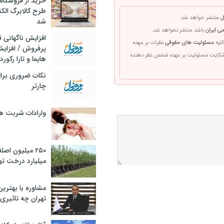
خرید از فروشگاه‌
طرح کالابرگ الک
ل
منتشر خواهد شد.
شد
ی ایران
باشد منتشر نخواهد شد.
افزایش ناگهانی
کلیه
مسئولیت های حقوقی
نظرات بر عهده
پرفروش / افزایش
 شکایت مسئولیت بر عهده شخص نظر دهنده
هایما و تارا رکورد
نکات ضروری برا
چارتر
وارادات شربت 
۲۵۰ میلیون اص
میلیارد درخت تو
مشاوره با بهتری
تهران چه تاثیری 