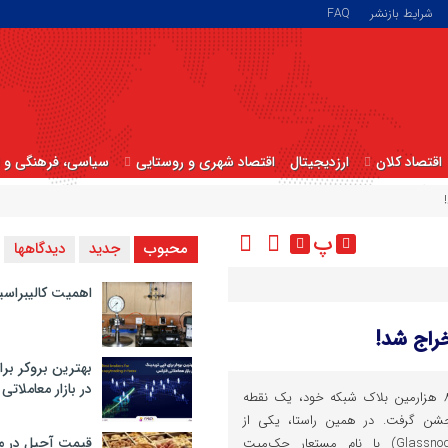
شرایط بازنشر
FAQ
اقتصاد کلان
ارزدیجیتال
اقتصاد شهری و روستایی
سیاسی، فرهنگی و ا
پ
محبوب
جدید
دیدگاهها
اهمیت کالیبراسی
بهترین بروکر برا
در بازار معاملاتی
امروز، بیت کوین با استخراج۸۰۰ هزارمین بلاک شبکه خود، یک نقطه
شن گرفت. در همین راستا، یکی از
قیمت آجیل در م
تحلیلگران شرکت گلس‌نود (Glassnode) با نام مستعار چک‌میت