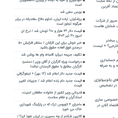
خودباوری و امید به آینده از ویژگی دانشجویان
ن از نگاه سایت
است
صاد آفرین
بورس منفی شد
پزشکیان: اراده ایران، تداوم دفاع مقتدرانه در برابر
سرور از شرکت
هرگونه تجاوز است
 شتابان هاست
قیمت دلار ۴۶ هزار و ۹۱۰ تومان شد / نرخ ارز
امروز ۳۰ تیر ۱۴۰۳
ی بیشتر
خبر خوش برای این کارکنان / منتظر افزایش ۵۰
خارجی؟ + لیست
درصدی فوق العاده حقوق باشید
تکلیف جریمه دیرکرد اقساط وام ها روشن شد
م حسابداری
درخواست ویژه کارگران از آقای وزیر | دستمزد
ه و به صرفه
کارگران مطابق با حقوق کارمندان نباشد!
قیمت جدید دلار اعلام شد (۱۲ مهر) + اینفوگرافی
ای پاتوبیولوژی
قیمت جدید دام زنده اعلام شد / جزییات تغییر
 در تشخیص
قیمت
قدردانی وزیر کشور از خانواده حافظان امنیت،
امدادگران و نظام سلامت
خصوصی سازی
ماجرای ۴ اتوبوس ترک که در پارکینگ شهرداری
تصاد کلان در
خاک می خورد
کاترین شکدم از چه مسیری در ایران نفوذ کرد؟ /