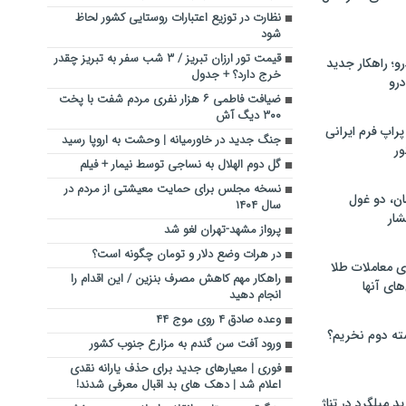
نظارت در توزیع اعتبارات روستایی کشور لحاظ
شود
قیمت تور ارزان تبریز / ۳ شب سفر به تبریز چقدر
؛ راهکار جدید
خرج دارد؟ + جدول
رو
ضیافت فاطمی ۶ هزار نفری مردم شفت با پخت
۳۰۰ دیگ آش
راپ فرم ایرانی
جنگ جدید در خاورمیانه | وحشت به اروپا رسید
ور
گل دوم الهلال به نساجی توسط نیمار + فیلم
نسخه مجلس برای حمایت معیشتی از مردم در
ان، دو غول
سال ۱۴۰۴
ار
پرواز مشهد-تهران لغو شد
در هرات وضع دلار و تومان چگونه است؟
ی معاملات طلا
راهکار مهم کاهش مصرف بنزین / این اقدام را
های آنها
انجام دهید
وعده صادق ۴ روی موج ۴۴
ته دوم نخریم؟
ورود آفت سن گندم به مزارع جنوب کشور
فوری | معیارهای جدید برای حذف یارانه نقدی
اعلام شد | دهک های بد اقبال معرفی شدند!
 میلگرد در تناژ