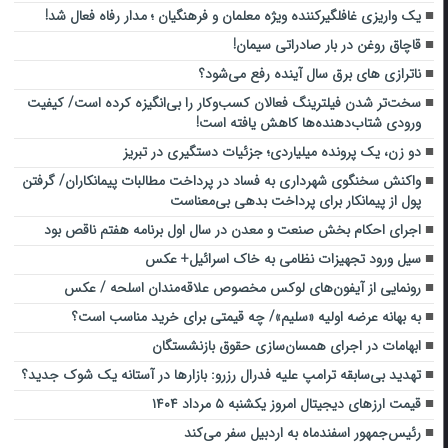
یک واریزی غافلگیرکننده ویژه معلمان و فرهنگیان ؛ مدار رفاه فعال شد!
قاچاق روغن در بار صادراتی سیمان!
ناترازی های برق سال آینده رفع می‌شود؟
سخت‌تر شدن فیلترینگ فعالان کسب‌وکار را بی‌انگیزه کرده است/ کیفیت
ورودی شتاب‌دهنده‌ها کاهش یافته است!
دو زن، یک پرونده میلیاردی؛ جزئیات دستگیری در تبریز
واکنش سخنگوی شهرداری به فساد در پرداخت مطالبات پیمانکاران/ گرفتن
پول از پیمانکار برای پرداخت بدهی بی‌معناست
اجرای احکام بخش صنعت و معدن در سال اول برنامه هفتم ناقص بود
سیل ورود تجهیزات نظامی به خاک اسرائیل+ عکس
رونمایی از آیفون‌های لوکس مخصوص علاقه‌مندان اسلحه / عکس
به بهانه عرضه اولیه «سلیم»/ چه قیمتی برای خرید مناسب است؟
ابهامات در اجرای همسان‌سازی حقوق بازنشستگان
تهدید بی‌سابقه ترامپ علیه فدرال رزرو: بازارها در آستانه یک شوک جدید؟
قیمت ارز‌های دیجیتال امروز یکشنبه ۵ مرداد ۱۴۰۴
رئیس‌جمهور اسفندماه به اردبیل سفر می‌کند