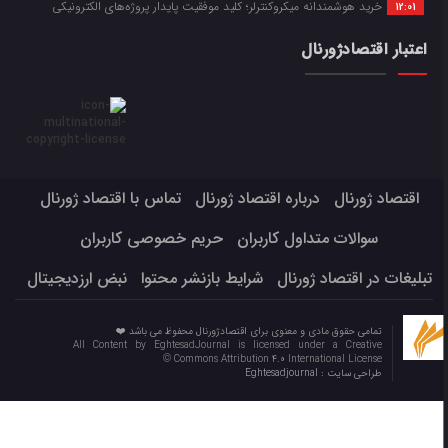
خرید هوشمندانه میکروکنترلر؛ کلید موفقیت پایدار پروژه‌های الکترونیکی
12:01
اعتبار اقتصادژورنال
اقتصاد ژورنال
درباره اقتصاد ژورنال
تماس با اقتصاد ژورنال
سوالات متداول کاربران
حریم خصوصی کاربران
تبلیغات در اقتصاد ژورنال
شرایط بازنشر محتوا
نبض ارزدیجیتال
تمامی حقوق مادی و معنوی برای اقتصادژورنال محفوظ می باشد ❤️
All Content by EghtesadJournal is licensed under a Creative
Commons Attribution 4.0 International License ©️
طراحی سایت :
Eghtesadjournal