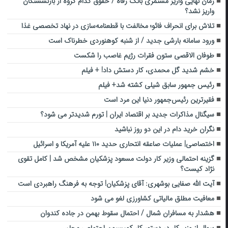
زمان نهایی واریز مستمری بانک رفاه / حقوق کدام گروه از بازنشستگان
واریز نشد؟
تلاش برای انحراف فائو؛ مخالفت با قطعنامه‌سازی در نهاد تخصصی غذا
ورود سامانه بارشی جدید / از شنبه کوهنوردی خطرناک است
طوفان الاقصی ستون فقرات رژیم غاصب را شکست
خشم شدید گل محمدی، کار دستش داد! + فیلم
رئیس جمهور سابق شیلی کشته شد+ فیلم
فقیرترین رئیس‌جمهور دنیا این مرد است
سیگنال مذاکرات جدید بر اقتصاد ایران | تورم شدیدتر می شود؟
نگران خرید دام در این دو روز نباشید
اختصاصی| عملیات صاعقه انتحاری حدید ۱۱۰ علیه آمریکا و اسرائیل
گزینه احتمالی وزیر کار دولت مسعود پزشکیان مشخص شد | کامل تقوی
نژاد کیست؟
آیت الله صفایی بوشهری: آقای پزشکیان! توجه به فرهنگ راهبردی است
معافیت مطلق مالیاتی کشاورزی لغو می شود
هشدار به مسافران شمال / احتمال سقوط بهمن در جاده کندوان
سوال از وزیر کار در دستور کار کمیسیون اجتماعی مجلس