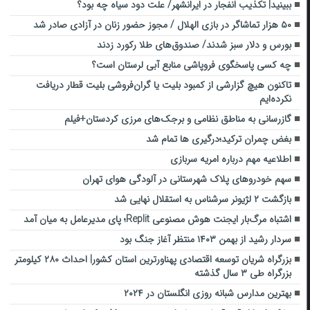
ببینید| تکذیب ‌انفجار در ایرانشهر/ ️علت دود سیاه چه بود؟
۵۰ هزار تماشاگر در بازی الهلال / مجوز حضور زنان در آزادی صادر شد
بورس و دلار سبز شدند/ صندوق‌های طلا رکورد زدند
چه کسی پاسخگوی فروپاشی منابع آبی لرستان است؟
تاکنون هیچ گزارشی از کمبود بلیت یا گران‌فروشی بلیت قطار دریافت
نکرده‌ایم
گازرسانی به مناطق نظامی و برجک‌های مرزی کردستان+فیلم
بغض چمران ترکید؛درگیری ها تمام شد
اطلاعیه مهم درباره امریه سربازی
سهم خودروهای پلاک شهرستانی در آلودگی هوای تهران
بازگشت ۲ لژیونر سرشناس به استقلال نهایی شد
اشتباه مرگ‌بار ایجنت هوش مصنوعی Replit؛ پای مدیرعامل به میان آمد
سردار رشید از بهمن ۱۴۰۳ منتظر آغاز جنگ بود
بزرگراه شریان توسعه اقتصادی پهناورترین استان کشور| احداث ۲۸۰ کیلومتر
بزرگراه طی ۳ سال گذشته
بهترین مدارس شبانه روزی انگلستان در ۲۰۲۴