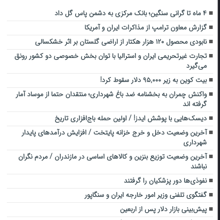
۴ ماه تا گرانی سنگین؛ بانک مرکزی به دشمن پاس گل داد
گزارش معاون ترامپ از مذاکرات ایران و آمریکا
نابودی محصول ۱۲۰ هزار هکتار از اراضی گلستان بر اثر خشکسالی
تجارت غیرتحریمی ایران و استرالیا با توان بخش خصوصی دو کشور رونق
می‌گیرد
بیت کوین به زیر ۹۵,۰۰۰ دلار سقوط کرد!
واکنش چمران به بخشنامه ضد باغ شهرداری؛ منتقدان حتما از موساد آمار
گرفته اند
دیسک‌هایی با پوشش ایدز! / اولین حمله باج‌افزاری تاریخ
آخرین وضعیت دخل و خرج خزانه پایتخت / افزایش درآمدهای پایدار
شهرداری
آخرین وضعیت توزیع بنزین و کالاهای اساسی در مازندران / مردم نگران
نباشند
نفوذی‌ها دور پزشکیان را گرفتند
گفتگوی تلفنی وزیر امور خارجه ایران و سنگاپور
پیش‌بینی بازار دلار پس از اربعین