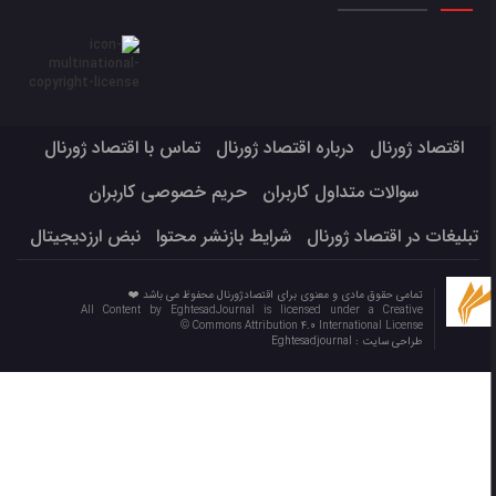
اقتصاد ژورنال
درباره اقتصاد ژورنال
تماس با اقتصاد ژورنال
سوالات متداول کاربران
حریم خصوصی کاربران
تبلیغات در اقتصاد ژورنال
شرایط بازنشر محتوا
نبض ارزدیجیتال
تمامی حقوق مادی و معنوی برای اقتصادژورنال محفوظ می باشد ❤️
All Content by EghtesadJournal is licensed under a Creative
Commons Attribution 4.0 International License ©️
طراحی سایت :
Eghtesadjournal