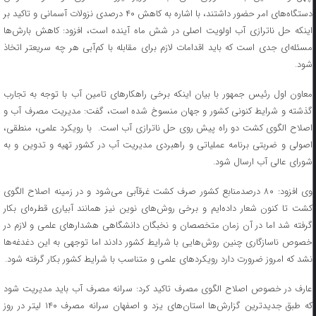
دستگاه‌های امر حضور داشتند، با اشاره به کاهش ۴۰ درصدی نزولات آسمانی و تاکید بر
اینکه حل ناترازی آب اولویت اصلی در شش ماه آینده است، افزود: کاهش بارش‌ها
مسئله‌ای جدی است که باید اقدامات لازم برای مقابله با کم‌آبی هر چه سریعتر اتخاذ
شود.
معاون اول رئیس جمهور با بیان اینکه برخی راهکارهای تامین آب با توجه به تجارب
گذشته و شرایط کنونی کشور و جهان منسوخ شده است، گفت: مدیریت مصرف آب و
اصلاح الگوی کشت دو راه پیش روی حل ناترازی آب است. با رویکرد علمی، منطقی،
اصولی و ضربتی برنامه عملیاتی و راهبردی مدیریت آب در کشور تهیه و تدوین و به
شورای عالی آب ارسال شود.
وی افزود: ۸۰ درصدمنابع کشور صرف کشت غرقآبی می‌شود و در زمینه اصلاح الگوی
کشت تا کنون شعار داده‌ایم و برخی روش‌های نوین نیز همانند آبیاری قطره‌ای بکار
گرفته شد اما در آن زمان متخصصان و نخبگان دانشگاهی هشدارهای علمی و لازم در
خصوص ناسازگاری چنین روش‌هایی با شرایط کشور دادند اما توجهی به این دغدغه‌ها
نشد که امروز ضرورت دارد رویکردهای علمی و متناسب با شرایط کشور بکار گرفته شود.
عارف در خصوص اصلاح الگوی مصرف تاکید کرد: سرانه مصرف آب باید مدیریت شود
که طبق جدیدترین گزارش‌ها استان‌های یزد و اصفهان سرانه مصرف ۱۴۰ لیتر در روز