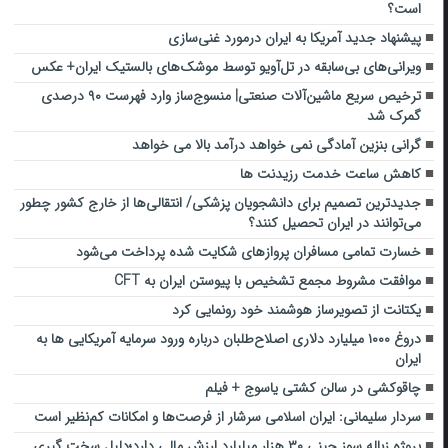
است؟
پیشنهاد جدید آمریکا به ایران درمورد غنی‌سازی
ویرانی‌های بی‌سابقه در تل‌آویو توسط موشک‌های بالستیک ایران+ عکس
ترخیص سریع‌ ماشین‌آلات صنعتی| منسوج‌ساز وارد فهرست ۹۰ درصدی
گمرک شد
گرانی بنزین آمادگی نمی خواهد درآمد بالا می خواهد
کاهش ساعت خدمت رزیدنت ها
جدیدترین تصمیم برای دانشجویان پزشکی/ انتقالی‌ها از خارج کشور چطور
می‌توانند در ایران تحصیل کنند؟
خسارت تمامی مسافران پروازهای شکایت شده پرداخت می‌شود
موافقت مشروط مجمع تشخیص با پیوستن ایران به CFT
یکتانت از تصویرساز هوشمند خود رونمایی کرد
دروغ ۱۰۰۰ میلیارد دلاری اصلاح‌طلبان درباره ورود سرمایه آمریکایی ها به
ایران
چاقوکشی در سالن کشتی یاسوج + فیلم
سردار سلیمانی: ایران اسلامی سرشار از فرصت‌ها و امکانات کم‌نظیر است
پروژه زباله سوز چینی ۳۰ هزار میلیارد ارزش مالی دارد؛دلیل سخت گیری