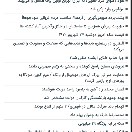
نفوذ «هوای سرد قطبی» به ایران| تهران اولین برف امسال را می‌بیند؟
عراقچی وارد پکن شد
پشت‌پرده سبوس‌گیری از آردها/ سلامت مردم قربانی سودجوها!
جزییات ریزش همزمان ۵ ساختمان در خلازیر؛آخرین آمار کشته ها
قیمت سکه امروز دوشنبه ۲۷ شهریور ۱۴۰۲
افطاری در رمضان؛ بایدها و نبایدهایی که سلامت و معنویت را تضمین
می‌کند
چرا حباب طلای آبشده منفی شد؟
نیروهای مسلح پاسخ کوبنده و سختی به رژیم صهیونی دادند
حمایت صرافی بزرگ ارزهای دیجیتال از بانک / میم کوین سولانا به
روزهای اوج بازمی گردد؟
اتصال مجدد راه آهن به پنجره واحد دولت هوشمند
بیمه جدید بازنشستگی کارکنان دولت مشخص شد
انهدام باند سرقت منازل در شهرری/ ۲ متهم از اتباع بودند
محمدرضا عارف به چمران پیام داد
سکه بر لبه پرتگاه ۲۹ میلیونی
۶ کشته و ۴ مجروح در واژگونی خودروی حامل اتباع افغانستانی