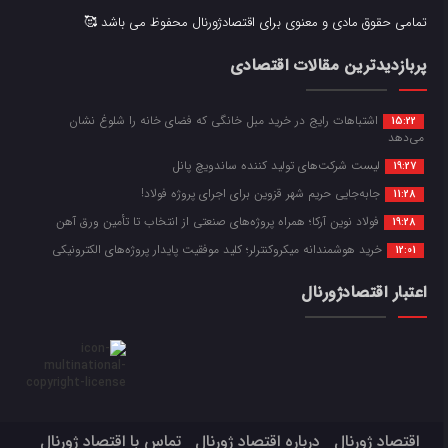
تمامی حقوق مادی و معنوی برای اقتصادژورنال محفوظ می باشد 🥰
پربازدیدترین مقالات اقتصادی
اشتباهات رایج در خرید مبل خانگی که فضای خانه را شلوغ نشان
15:22
می‌دهد
لیست شرکت‌های تولید کننده ساندویچ پانل
19:27
جابه‌جایی حریم شهر قزوین برای اجرای پروژه فولاد!
11:28
فولاد نوین آرکا؛ همراه پروژه‌های صنعتی از انتخاب تا تأمین ورق آهن
19:28
خرید هوشمندانه میکروکنترلر؛ کلید موفقیت پایدار پروژه‌های الکترونیکی
12:01
اعتبار اقتصادژورنال
اقتصاد ژورنال
درباره اقتصاد ژورنال
تماس با اقتصاد ژورنال