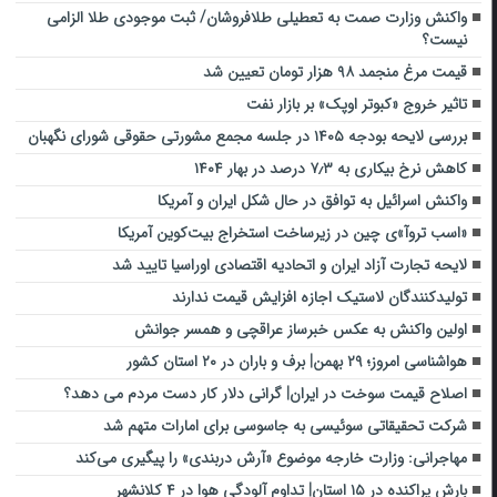
واکنش وزارت صمت به تعطیلی طلافروشان/ ثبت موجودی طلا الزامی
نیست؟
قیمت مرغ منجمد ۹۸ هزار تومان تعیین شد
تاثیر خروج «کبوتر اوپک» بر بازار نفت
بررسی لایحه بودجه ۱۴۰۵ در جلسه مجمع مشورتی حقوقی شورای نگهبان
کاهش نرخ بیکاری به ۷٫۳ درصد در بهار ۱۴۰۴
واکنش اسرائیل به توافق در حال شکل ایران و آمریکا
«اسب تروآ»ی چین در زیرساخت استخراج بیت‌کوین آمریکا
لایحه تجارت آزاد ایران و اتحادیه اقتصادی اوراسیا تایید شد
تولیدکنندگان لاستیک اجازه افزایش قیمت ندارند
اولین واکنش به عکس خبرساز عراقچی و همسر جوانش
هواشناسی امروز؛ ۲۹ بهمن| برف و باران در ۲۰ استان کشور
اصلاح قیمت سوخت در ایران| گرانی دلار کار دست مردم می دهد؟
شرکت تحقیقاتی سوئیسی به جاسوسی برای امارات متهم شد
مهاجرانی: وزارت خارجه موضوع «آرش دربندی» را پیگیری می‌کند
بارش پراکنده در ۱۵ استان| تداوم آلودگی هوا در ۴ کلانشهر