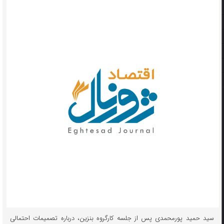
سید حمید پورمحمدی پس از جلسه کارگروه بنزین، درباره تصمیمات احتمالی