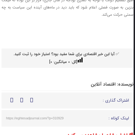
طبق تصمیم دولت با توجه به کسری بودجه در سال جاری، قرار بر این بوده که قیمت
بنزین به صورت فصلی اعلام شود که باید دید در ماه‌های آینده این سیاست به چه
سمتی حرکت می‌کند.
✅ آیا این خبر اقتصادی برای شما مفید بود؟ امتیاز خود را ثبت کنید.
[کل:
0
میانگین:
0
]
نویسنده:
اقتصاد آنلاین
اشتراک گذاری :
لینک کوتاه :
https://eghtesadjournal.com/?p=310929