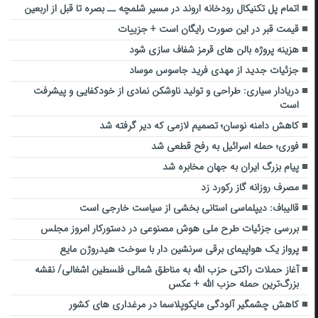
اتمام پل تکنیکال رودخانه اروند در مسیر شلمچه ــ بصره تا قبل از اربعین
قیمت قبر در این صورت رایگان است + جزییات
هزینه پروژه بالن های قرمز شفاف سازی شود
جزئیات جدید از مهدی فرید جاسوس موساد
دریادار سیاری: طراحی و تولید ناوشکن نمادی از خودکفایی و پیشرفت
است
کاهش دامنه نوسان؛ تصمیم لازمی که دیر گرفته شد
فوری؛ حمله اسرائیل به رفح قطعی شد
پیام بزرگ ایران به جهان مخابره شد
مصرف روزانه گاز رکورد زد
قالیباف: دیپلماسی استانی بخشی از سیاست خارجی است
بررسی جزئیات طرح ملی هوش مصنوعی در دستورکار امروز مجلس
پرواز یک هواپیمای برقی سرنشین دار با سوخت هیدروژن مایع
آغاز حملات راکتی حزب الله به مناطق شمالی فلسطین اشغالی/ نقشه
بزرگ‌ترین حمله حزب الله + عکس
کاهش چشمگیر آلودگی مایکوپلاسما در مرغداری های کشور