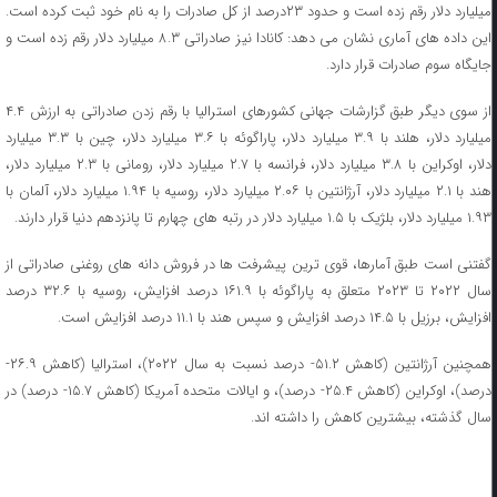
میلیارد دلار رقم زده است و حدود ۲۳درصد از کل صادرات را به نام خود ثبت کرده است.
این داده های آماری نشان می دهد: کانادا نیز صادراتی ۸.۳ میلیارد دلار رقم زده است و
جایگاه سوم صادرات قرار دارد.
از سوی دیگر طبق گزارشات جهانی کشورهای استرالیا با رقم زدن صادراتی به ارزش ۴.۴
میلیارد دلار، هلند با ۳.۹ میلیارد دلار، پاراگوئه با ۳.۶ میلیارد دلار، چین با ۳.۳ میلیارد
دلار، اوکراین با ۳.۸ میلیارد دلار، فرانسه با ۲.۷ میلیارد دلار، رومانی با ۲.۳ میلیارد دلار،
هند با ۲.۱ میلیارد دلار، آرژانتین با ۲.۰۶ میلیارد دلار، روسیه با ۱.۹۴ میلیارد دلار، آلمان با
۱.۹۳ میلیارد دلار، بلژیک با ۱.۵ میلیارد دلار در رتبه های چهارم تا پانزدهم دنیا قرار دارند.
گفتنی است طبق آمارها، قوی ترین پیشرفت ها در فروش دانه های روغنی صادراتی از
سال ۲۰۲۲ تا ۲۰۲۳ متعلق به پاراگوئه با ۱۶۱.۹ درصد افزایش، روسیه با ۳۲.۶ درصد
افزایش، برزیل با ۱۴.۵ درصد افزایش و سپس هند با ۱۱.۱ درصد افزایش است.
همچنین آرژانتین (کاهش ۵۱.۲- درصد نسبت به سال ۲۰۲۲)، استرالیا (کاهش ۲۶.۹-
درصد)، اوکراین (کاهش ۲۵.۴- درصد)، و ایالات متحده آمریکا (کاهش ۱۵.۷- درصد) در
سال گذشته، بیشترین کاهش را داشته اند.