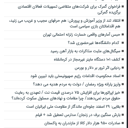
فراخوان گمرک برای شرکت‌های متقاضی تسهیلات فعالان اقتصادی
برگزیده گمرکی
انتقاد تند از وزیر آموزش و پرورش: هم حرفهای عجیب و غریب می زنید،
هم اقداماتتان بازی سیاسی است
حبس آمارهای واقعی خسارت زلزله احتمالی تهران
کدام دانشگاه‌ها غیرحضوری شد؟
سیگنال‌های مثبت مذاکرات به بازار آهن رسید
کشف ۱۰۱ دستگاه ماینر غیرمجاز در کرمانشاه
ردیابی اثر ترور بر دلار و بورس
اسناد محکومیت اقدامات رژیم صهیونیستی باید تبیین شود
واریز یارانه ویژه رمضان / دولت به مردم هدیه می دهد؟
خیز اپراتورها برای افزایش ۷۵ درصدی قیمت نت / تعهدی به رعایت
حقوق مردم نمی‌دهند/ چرا مقامات و نهادهای مسئول سکوت کرده‌اند؟
بقایی: ۲۹ اسفند جلوه‌ای ماندگار از مقاومت ملی ایرانیان است
بارش سنگین برف در زنجان‌/ مدارس تعطیل شد + فیلم
صادرات ۹۵۰ هزار دلار کالا از مازندران به پاکستان