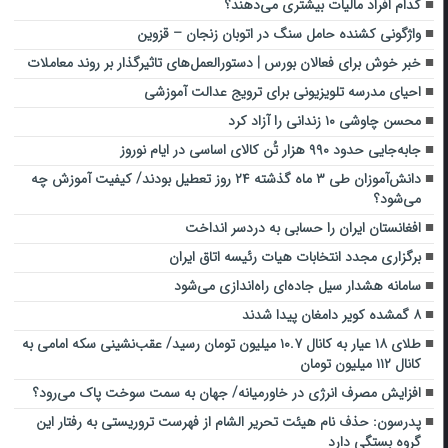
کدام افراد مالیات بیشتری می‌دهند؟
واژگونی کشنده حامل سنگ در اتوبان زنجان – قزوین
خبر خوش برای فعالان بورس | دستورالعمل‌های تاثیرگذار بر روند معاملات
احیای مدرسه تلویزیونی برای ترویج عدالت آموزشی
محسن چاوشی ۱۰ زندانی را آزاد کرد
جابه‌جایی حدود ۹۹۰ هزار تُن کالای اساسی در ایام نوروز
دانش‌آموزان طی ٣ ماه گذشته ٢۴ روز تعطیل بودند/ کیفیت آموزش چه
می‌شود؟
افغانستان ایران را حسابی به دردسر انداخت
برگزاری مجدد انتخابات هیات رئیسه اتاق ایران
سامانه هشدار سیل جاده‌ای راه‌اندازی می‌شود
۸ گمشده کویر دامغان پیدا شدند
طلای ۱۸ عیار به کانال ۱۰.۷ میلیون تومان رسید/ عقب‌نشینی سکه امامی به
کانال ۱۱۲ میلیون تومان
افزایش مصرف انرژی در خاورمیانه/ جهان به سمت سوخت پاک می‌رود؟
پدرسون: حذف نام هیئت تحریر الشام از فهرست تروریستی به رفتار این
گروه بستگی دارد