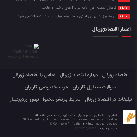
کاهش قیمت آهن آلات در بازارهای داخلی و خارجی
21:07
عرضه برق در بورس انرژی باعث رشد تولید و صادرات فولاد می شود
21:07
اعتبار اقتصادژورنال
اقتصاد ژورنال
درباره اقتصاد ژورنال
تماس با اقتصاد ژورنال
سوالات متداول کاربران
حریم خصوصی کاربران
تبلیغات در اقتصاد ژورنال
شرایط بازنشر محتوا
نبض ارزدیجیتال
تمامی حقوق مادی و معنوی برای اقتصادژورنال محفوظ می باشد ❤️
All Content by EghtesadJournal is licensed under a Creative
Commons Attribution 4.0 International License ©️
طراحی سایت :
Eghtesadjournal