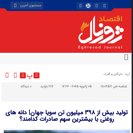
پ
گروه :
بازرگانی و گمرک
شناسه خبر:
180457
05 ژانویه 2025 - 12:26
217 بازدید
۰
دیدگاه
تولید بیش از ۳۹۸ میلیون تن سویا جهان| دانه های
روغنی با بیشترین سهم صادرات کدامند؟