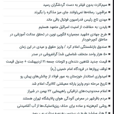
سیم‌کارت بدون فیلتر به دست گردشگران رسید
عراقچی: رسانه‌ها نمی‌توانند جای میز مذاکره را بگیرند
مهدی تاج رئیس فدراسیون فوتبال باقی ماند
بایدن: به حفاظت از امنیت اسرائیل متعهد هستیم
طرح جهادی «شهید عجمیان» الگویی نوین در تحقق عدالت آموزشی در
مناطق کم‌برخوردار
صندوق بازنشستگی اعلام کرد / واریز حقوق و عیدی در این زمان
۵۰ هزار واحد متخلف شناسایی شد| گرانفروشی در صدر
قیمت جدید شاهین دنده‌ای و اتومات جمعه ۲۱ اردیبهشت + جدول قیمت
توقف پروازها در فرودگاه امام خمینی (ره)
امیدواری استاندار خوزستان به عبور فولاد از چالش‌های پیش رو
تاریخ مرحله دوم واریز یارانه معیشتی کالابرگ اعلام شد
اعلام محدودیت‌های ترافیکی راهپیمایی ۲۲ بهمن در شیراز
مردم باقرشهر در معرض آلودگی هوای پالایشگاه تهران هستند
روشی کم‌هزینه و ساده برای حذف ریزپلاستیک‌ها از آب آشامیدنی
۴ هزار میلیارد طرح در پردیس به بهره برداری می رسد