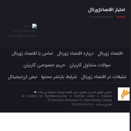
اعتبار اقتصادژورنال
اقتصاد ژورنال
درباره اقتصاد ژورنال
تماس با اقتصاد ژورنال
سوالات متداول کاربران
حریم خصوصی کاربران
تبلیغات در اقتصاد ژورنال
شرایط بازنشر محتوا
نبض ارزدیجیتال
تمامی حقوق مادی و معنوی برای اقتصادژورنال محفوظ می باشد ❤️
All Content by EghtesadJournal is licensed under a Creative
Commons Attribution 4.0 International License ©️
طراحی سایت :
Eghtesadjournal