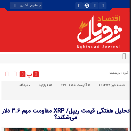
پ
گروه :
ارزدیجیتال
شناسه خبر:
260457
12 آگوست 2025 - 1:31
205 بازدید
۰
دیدگاه
تحلیل هفتگی قیمت ریپل/ XRP مقاومت مهم ۳.۶ دلار
می‌شکند؟