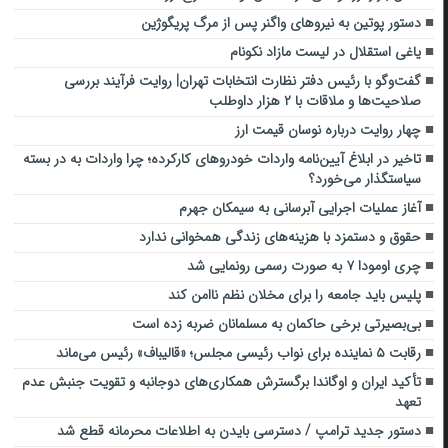
دستور پوتین به نیروهای واگنر پس از مرگ پریگوژین
یاغی استقلال در لیست مازاد نکونام
گفت‌وگو با رئیس دفتر نظارت انتخابات تهران| روایت فرآیند بررسی
صلاحیت‌ها و ملاقات با ۲ هزار داوطلب
چهار روایت درباره نوسان قیمت ارز
تاخیر در ابلاغ آیین‌نامه واردات خودروهای کارکرده؛ چرا واردات به در بسته
سیاستگذار می‌خورد؟
آغاز عملیات اجرایی آبرسانی به سیمکان جهرم
حقوق و دستمزد با هزینه‌های زندگی همخوانی ندارد
چری اومودا ۷ به صورت رسمی رونمایی شد
پلیس باید جامعه را برای مخلان نظم ناامن کند
بی‌بصیرتی برخی حاکمان به مسلمانان ضربه زده است
رقابت ۵ نماینده برای نواب رئیسی مجلس؛ «قالیباف» رئیس می‌ماند
تأکید ایران و اوگاندا برگسترش همکاری‌های دوجانبه و تقویت جنبش عدم
تعهد
دستور جدید ترامپ / دسترسی بایدن به اطلاعات محرمانه قطع شد