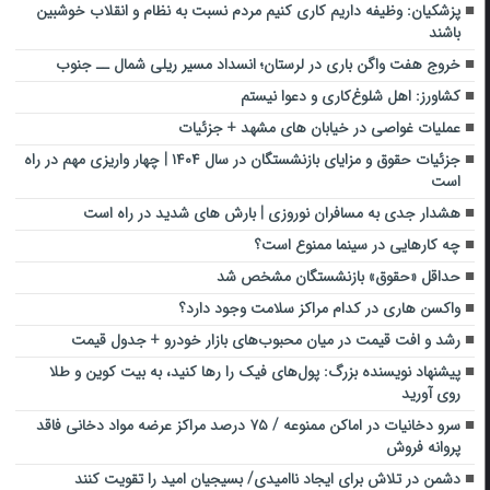
پزشکیان: وظیفه داریم کاری کنیم مردم نسبت به نظام و انقلاب خوشبین
باشند
خروج هفت واگن باری در لرستان؛ انسداد مسیر ریلی شمال ــ جنوب
کشاورز: اهل شلوغ‌کاری و دعوا نیستم
عملیات غواصی در خیابان های مشهد + جزئیات
جزئیات حقوق و مزایای بازنشستگان در سال ۱۴۰۴ | چهار واریزی مهم در راه
است
هشدار جدی به مسافران نوروزی | بارش‌ های شدید در راه است
چه کارهایی در سینما ممنوع است؟
حداقل «حقوق» بازنشستگان مشخص شد
واکسن هاری در کدام مراکز سلامت وجود دارد؟
رشد و افت قیمت در میان محبوب‌های بازار خودرو + جدول قیمت
پیشنهاد نویسنده بزرگ: پول‌های فیک را رها کنید، به بیت کوین و طلا
روی آورید
سرو دخانیات در اماکن ممنوعه / ۷۵ درصد مراکز عرضه مواد دخانی فاقد
پروانه فروش
دشمن در تلاش برای ایجاد ناامیدی/ بسیجیان امید را تقویت کنند