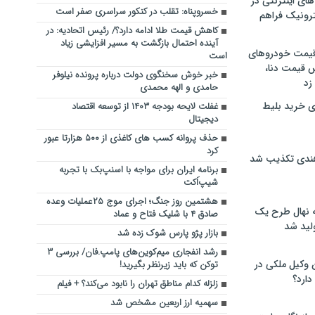
های اینترنتی در
خسروپناه: تقلب در کنکور سراسری صفر است
ترونیک فراهم
کاهش قیمت طلا ادامه دارد؟/ رئیس اتحادیه: در
آینده احتمال بازگشت به مسیر افزایشی زیاد
 قیمت خودروهای
است
 قیمت دنا،
خبر خوش سخنگوی دولت درباره پرونده نیلوفر
 زد
حامدی و الهه محمدی
ی خرید بلیط
غفلت لایحه بودجه ۱۴۰۳ از توسعه اقتصاد
دیجیتال
حذف پروانه کسب های کاغذی از ۵۰۰ هزارتا عبور
کرد
هندی تکذیب شد
برنامه ایران برای مواجه با اسنپ‌بک با تجربه
شیپ‌اَکت
هشتمین روز جنگ؛ اجرای موج ۲۵عملیات وعده
له نهال طرح یک
صادق ۴ با شلیک فتاح و عماد
لید شد
بازار پژو پارس شوک زده شد
رشد انفجاری میم‌کوین‌های پامپ.فان/ بررسی ۳
ن وکیل ملکی در
توکن‌ که باید زیرنظر بگیرید!
دارد؟
زلزله کدام مناطق تهران را نابود می‌کند؟ + فیلم
سهمیه ارز اربعین مشخص شد