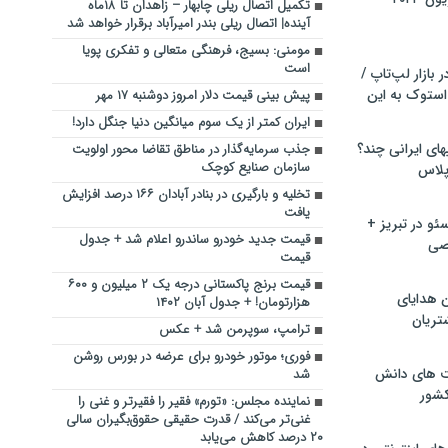
تکمیل اتصال ریلی چابهار – زاهدان تا ۱۸ماه
آینده| اتصال ریلی بندر امیرآباد برقرار خواهد شد
مومنی: بسیج، فرهنگی متعالی و تفکری پویا
است
بازار لپ‌تاپ /
استوک به این
پیش بینی قیمت دلار امروز دوشنبه ۱۷ مهر
ایران کمتر از یک سوم میانگین دنیا جنگل دارد!
ماشین لباسشویی‎های ایرانی چند؟
جذب سرمایه‌گذار در مناطق تقاضا محور اولویت
سازمان صنایع کوچک
 پلاس
تخلیه و بارگیری در بنادر آبادان ۱۶۶ درصد افزایش
یافت
و در تبریز +
قیمت جدید خودرو ساندرو اعلام شد + جدول
صی
قیمت
قیمت برنج پاکستانی درجه یک ۲ میلیون و ۶۰۰
ن هدایای
هزارتومان! + جدول آبان ۱۴۰۲
تریان
ترامپ، سوپرمن شد + عکس
فوری؛ موتور خودرو برای عرضه در بورس روشن
ت های دانش
شد
کشور
نماینده مجلس: «تورم» فقیر را فقیرتر و غنی را
غنی‌تر می‌کند / قدرت حقیقی حقوق‌بگیران سالی
۲۰ درصد کاهش می‌یابد