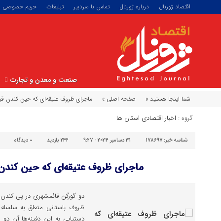
اقتصاد ژورنال
درباره ژورنال
تماس با سردبیر
تبلیغات
حریم خصوصی
صنعت و معدن و تجارت
شما اینجا هستید »
صفحه اصلی »
ماجرای ظروف عتیقه‌ای که حین کندن ق
گروه :
اخبار اقتصادی استان ها
شناسه خبر:
178697
31 دسامبر 2024 - 9:27
232 بازدید
۰
دیدگاه
ماجرای ظروف عتیقه‌ای که حین کند
دو گورکَن قائمشهری در پی کندن 
ظروف باستانی متعلق به سلسله 
دستیابی به این دفینه‌ها آن دو 