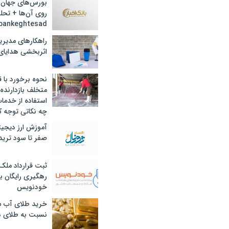
بورس‌های جهان 
روی آن‌ها + تحل
bankeghtesad
راهکارهای مدیری
اثربخشی هدایای 
نحوه برخورد با ق
متخلف بازدارنده
استفاده از خدما
چه نکاتی توجه ک
آموزش ارز دیجیت
صفر تا سود ترید 
ثبت قرارداد ملک
رهگیری رایگان با
خودنویس
خرید طلای آب ش
نسبت به طلای د