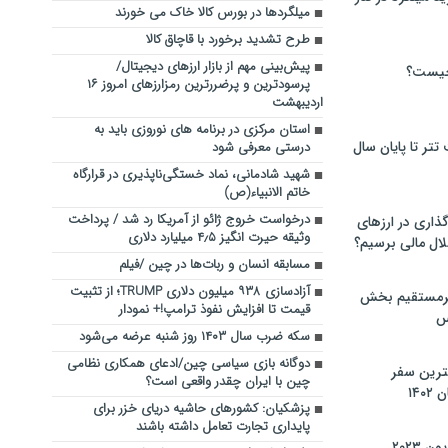
میلگردها در بورس کالا خاک می خورند
طرح تشدید برخورد با قاچاق کالا
پیش‌بینی مهم از بازار ارزهای دیجیتال/
چیست؟
پرسودترین و پرضررترین رمزارزهای امروز ۱۶
اردیبهشت
استان مرکزی در برنامه های نوروزی باید به
تر تا پایان سال
درستی معرفی شود
شهید شادمانی، نماد خستگی‌ناپذیری در قرارگاه
خاتم الانبیاء(ص)
درخواست خروج ژائو از آمریکا رد شد / پرداخت
گذاری در ارزهای
وثیقه حیرت‌ انگیز ۴٫۵ میلیارد دلاری
لال مالی برسیم؟
مسابقه انسان و ربات‌ها در چین /فیلم
آزادسازی ۹۳۸ میلیون دلاری TRUMP؛ از تثبیت
یرمستقیم بخش
قیمت تا افزایش نفوذ ترامپ!+ نمودار
س
سکه ضرب سال ۱۴۰۳ روز شنبه عرضه می‌شود
دوگانه بازی سیاسی چین/ادعای همکاری نظامی
نترین سفر
چین با ایران چقدر واقعی است؟
۱۴
پزشکیان: کشورهای حاشیه دریای خزر برای
پایداری تجارت تعامل داشته باشند
 ۲۰۲۳