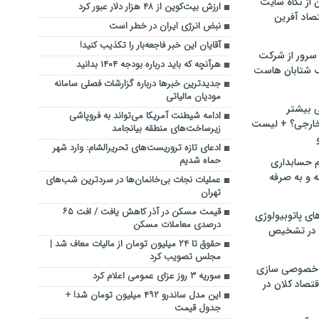
ن از نگاه سایت
ارزش بیت‌کوین از ۴۸ هزار دلار عبور کرد
صاد آفرین
نبض انرژی ایران در خطر است
آقایان این خبر فاجعه‌بار را تکذیب کنید!
سرور از شرکت
هرآنچه که باید درباره بودجه ۱۴۰۴ بدانید
 شتابان هاست
جدیدترین خبرها درباره گزارشات فصلی سامانه
مودیان مالیاتی
ی بیشتر
ادامه شیطنت آمریکا می‌تواند به فروپاشی
خارجی؟ + لیست
زیرساخت‌های منطقه بیانجامد
ادعای تازه تروریست‌های تحریرالشام: وارد شهر
حماه شدیم
م حسابداری
ه و به صرفه
عملیات نجات بی‌خانمان‌ها در سردترین شب‌های
تهران
قیمت مسکن در آذر کاهش یافت / افت ۶۵
ای پاتوبیولوژی
درصدی معاملات مسکن
 در تشخیص
حقوق تا ۲۴ میلیون تومان از مالیات معاف شد |
مجلس تصویب کرد
خصوصی سازی
سوریه ۳ روز عزای عمومی اعلام کرد
تصاد کلان در
این مدل ساندرو ۴۹۲ میلیون تومان شد! +
جدول قیمت