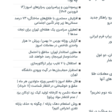
چه بود؟
پرسودترین و پرضررترین رمزارزهای امروز (۱۶
فروردین ۱۴۰۴)
؛ راهکار جدید
افزایش مستمری با طلاق‌های ساختگی؛ ۷۳ درصد
رو
سمنانی‌ها زیر چتر تأمین اجتماعی
تعطیلی سراسری یک هفته‌ای تهران برای نجات
سدها ؟
راپ فرم ایرانی
گزارش روزانه بورس ۱۰ بهمن/ ریزش ۱۰ هزار
ور
واحدی شاخص در معاملات امروز
معاون استاندار تهران: مناطق با احتمال
ان، دو غول
ساخت‌وساز غیرمجاز، رصد خواهند شد
ار
استقلال با ۷ غایب برابر تراکتورسازی
استقرار حجاب‌بان‌ها در گیت ورودی دانشگاه
ی معاملات طلا
تهران
های آنها
فال حافظ امروز با تفسیر ویژه متولدین هر ماه |
عشق و خوشبختی در انتظار شماست (۱۱ خرداد)
ته دوم نخریم؟
حمله دشمن به کارخانه تولید کیک زرد اردکان یزد
/ عدم انتشار مواد پرتوزا
روش استعلام دهک یارانه / چگونه به حذف یارانه
نقدی اعتراض کنیم؟
 میلگرد در تناژ