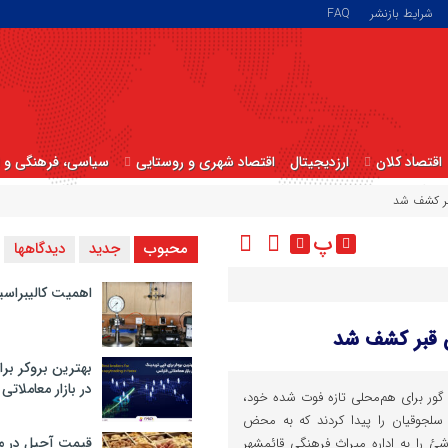
شرایط بازنشر
FAQ
اقتصاد کلان
ارزدیجیتال
اقتصاد شهری و روستایی
سیاسی، فرهنگی و ا
بر کشف شد
پ
محبوب
جدید
دیدگاهها
اهمیت کالیبراسی
ن قبر کشف شد
بهترین بروکر برا
در بازار معاملاتی
گور برای هم‌محلی تازه فوت شده خود،
سلجوقیان را پیدا کردند که به محض
قیمت آجیل در م
شئ را به اداره میراث فرهنگی ‌قائمشهر