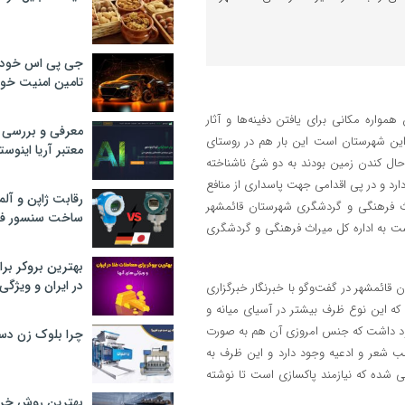
جی پی اس خودرو
تامین امنیت خود
مواره مکانی برای یافتن دفینه‌ها و آثار
معرفی و بررسی پ
 این شهرستان است این بار هم در روستای
معتبر آریا اینوست
 حال کندن زمین بودند به دو شئ ناشناخته
رد و در پی اقدامی جهت پاسداری از منافع
رقابت ژاپن و آلم
راث فرهنگی و گردشگری شهرستان قائمشهر
ساخت سنسور فش
ست به اداره کل میراث فرهنگی و گردشگری
بهترین بروکر برا
در ایران و ویژگی‌
قائمشهر در گفت‌وگو با خبرنگار خبرگزاری
که این نوع ظرف بیشتر در آسیای میانه و
جود داشت که جنس امروزی آن هم به صورت
چرا بلوک زن دس
الب شعر و ادعیه وجود دارد و این ظرف به
 شده که نیازمند پاکسازی است تا نوشته
بهترین روش خرید