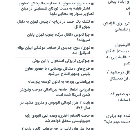
و آینده پیش
حمله روزنامه جوان به صداوسیما/ پخش تصاویر
یل
لشکر قابلمه به دست کودکان فلسطینی در میان
تصاویر سنوار چه معنایی دارد؟
کشف یک جسد در دریاچه / پلیس تهران به دنبال
تی برای افزایش
ردپای قاتل
تبلیغاتی
چرا کابوس «کانال مرگ» جنوب تهران پایان
نمی‌یابد؟
الیشویان
فوری/ موج جدیدی از حملات موشکی ایران روانه
 نیست| هنگام
اسرائیل شد
ت قالیشویی به
جلوگیری از پوکی استخوان با این روش
نیم
طرح‌های «مشاغل روستایی» با حضور معاون
ال در مشهد /
رئیس جمهور افتتاح می‌شود
ارز دیجیتال
بی‌اعتنایی بودجه به قانون توسعه پنج‌ساله
ایروانی: انفعال جامعه بین‌المللی موجب وقیح‌تر
 و صدور کد
شدن آمریکا شده است
 سامانه
‌‌بلیت ۲ هزار تومانی اتوبوس و متروی مشهد در
سال ۱۴۰۴
ده چه برتری
حجت الاسلام اختری: وعده الهی نابودی رژیم
صهیونیستی محقق خواهد شد
ست دوم دارد؟
یخ ساز های قالبی در چه جاهایی کاربرد دارند ؟