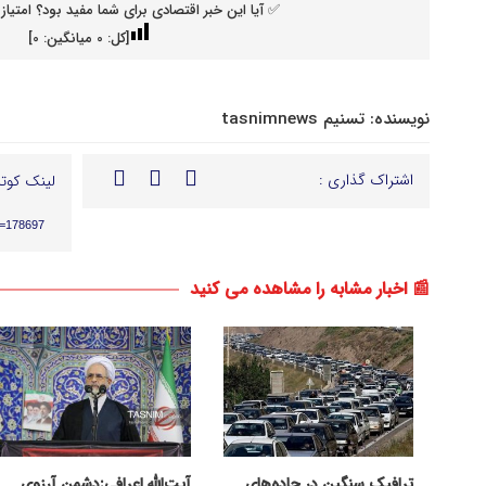
✅ آیا این خبر اقتصادی برای شما مفید بود؟ امتیاز 
[کل:
0
میانگین:
0
]
نویسنده:
تسنیم tasnimnews
اشتراک گذاری :
لینک کوتا
p=178697
📰 اخبار مشابه را مشاهده می کنید
ترافیک سنگین در جاده‌های
آیت‌الله اعرافی:دشمن آرزوی