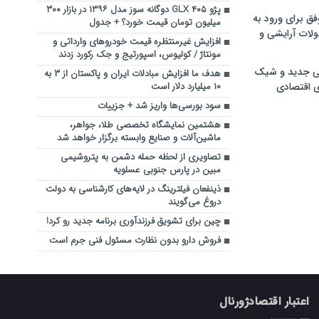
پژو ۴۰۵ GLX دوگانه سوز مدل ۱۳۹۶ در بازار ۳۰۰
فق برای ورود به
میلیون تومان قیمت خورد؟ + جدول
ولات آرایشی و
افزایش غیرمنتظره قیمت خودروهای وارداتی و
مونتاژ / کولیوس، اسپورتیج و جک رکورد زدند
ی جدید و شیک
هدف ما افزایش مبادلات ایران و پاکستان از ۳ به
ی اقتصادی
۱۰ میلیارد دلار است
سود بورسی‌ها واریز شد + جزییات
هشتمین نمایشگاه تخصصی طلا، جواهر،
ماشین‌آلات و صنایع وابسته برگزار خواهد شد
تصاویری از لحظه حمله دشمن به پتروشیمی
مبین در پارس جنوبی عسلویه
ذینفعان فیلترینگ در لایه‌های کارشناسی به دولت
دروغ می‌گویند
چین برای تشویق فرزندآوری برنامه جدید رو کرد!
فروش دارو بدون نظارت مسئول فنی جرم است
اعتبار اقتصادژورنال