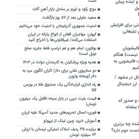
است
و آینده پیش
یل
موج رکود و تورم بر ساحل بازار آهن‌ آلات
سعید جلیلی بعد از ۵۷ روز بازگشت
تی برای افزایش
امنیت جمهوری آذربایجان را امنیت خود می‌دانیم
تبلیغاتی
کیهان: مهاجران افغان از انواع یارانه در ایران
استفاده می‌کنند/ غیرقانونی‌ها را اخراج کنید
الیشویان
بولتون: تمام هم و غم ترامپ فقط جایزه صلح
نوبل است!
 نیست| هنگام
ت قالیشویی به
هدیه ویژه پزشکیان به کارمندان دولت در ۱۴۰۴
نیم
دو سناریوی نفتی برای دلار/ اکران الگوی مرد به
دلار آویخته وارون
ال در مشهد /
ارز دیجیتال
راه اندازی قراردادآتی یک صندوق طلا در بورس
کالا
قیمت بلیت دربی در بازار سیاه؛ ناقابل یک میلیون
 و صدور کد
تومان!
 سامانه
فوری؛ اعمال تحریم‌های جدید آمریکا علیه ایران
آموزش خرید چین لینک از نیپوتو
ده چه برتری
مزایده ۳۵ ردبف املاک تملیکی لرستان با ارزش
ست دوم دارد؟
۷۶ میلیارد تومان