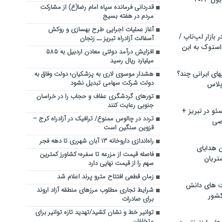
قدردانی فرمانده سپاه امام رضا(ع) از مشارکت
مردم در هفته بسیج
آغاز عملیات اجرایی طرح بهسازی و روکش
بازار لپ‌تاپ /
آسفالت آزادراه تبریز ــ زنجان
استوک به این
افزایش درآمد دولتی معادن اردبیل به ۵۸۵
میلیارد ریال رسید
ماشین لباسشویی‎های ایرانی چند؟
هشدار موسوی لاری به پزشکیان؛ دولت وفاق به
دولت شرکت سهامی تبدیل نشود
 پلاس
تورهای گردشگری عفاف و حجاب را در خراسان
جنوبی رعایت کنند
و در تبریز +
تردد در چالوس ممنوع/ ترافیک در آزادراه کرج –
صی
قزوین سنگین است
راه‌اندازی داروخانه ۱۳ آبان شهرری تا دهه فجر
ن هدایای
فاصله قیمت از مزرعه تا سفره؛ کشاورز کمترین
تریان
سهم را از قیمت نهایی دارد
زمان قطعی افتتاح مترو پرند اعلام شد
ت های دانش
شرایط تجاری مطلوب مرزهای منطقه آزاد اروند
کشور
برای صادرات
توانیر خط و نشان کشید/تهدید تازه توانیر برای
متخلفان