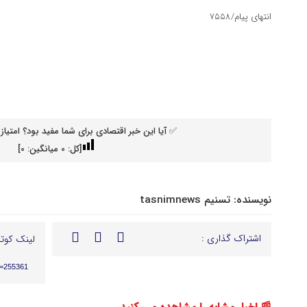
انتهای پیام/۷۵۵۸
✅ آیا این خبر اقتصادی برای شما مفید بود؟ امتیاز 
[کل:
0
میانگین:
0
]
نویسنده:
تسنیم tasnimnews
اشتراک گذاری :
لینک کوتا
p=255361