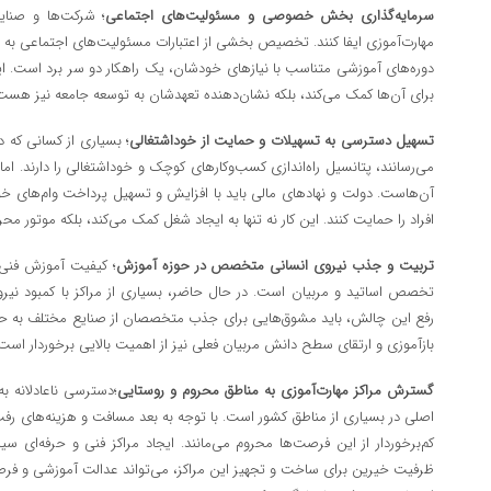
سرمایه‌گذاری بخش خصوصی و مسئولیت‌های اجتماعی
؛ شرکت‌ها و صنای
مهارت‌آموزی ایفا کنند. تخصیص بخشی از اعتبارات مسئولیت‌های اجتماعی به حم
دوره‌های آموزشی متناسب با نیازهای خودشان، یک راهکار دو سر برد است. ای
برای آن‌ها کمک می‌کند، بلکه نشان‌دهنده تعهدشان به توسعه جامعه نیز هست
تسهیل دسترسی به تسهیلات و حمایت از خوداشتغالی
؛ بسیاری از کسانی که د
می‌رسانند، پتانسیل راه‌اندازی کسب‌وکارهای کوچک و خوداشتغالی را دارند. اما 
آن‌هاست. دولت و نهادهای مالی باید با افزایش و تسهیل پرداخت وام‌های خو
افراد را حمایت کنند. این کار نه تنها به ایجاد شغل کمک می‌کند، بلکه موتور م
تربیت و جذب نیروی انسانی متخصص در حوزه آموزش
؛ کیفیت آموزش فنی 
تخصص اساتید و مربیان است. در حال حاضر، بسیاری از مراکز با کمبود ن
رفع این چالش، باید مشوق‌هایی برای جذب متخصصان از صنایع مختلف به حوز
بازآموزی و ارتقای سطح دانش مربیان فعلی نیز از اهمیت بالایی برخوردار است
گسترش مراکز مهارت‌آموزی به مناطق محروم و روستایی
؛دسترسی ناعادلانه ب
اصلی در بسیاری از مناطق کشور است. با توجه به بعد مسافت و هزینه‌های رفت‌
کم‌برخوردار از این فرصت‌ها محروم می‌مانند. ایجاد مراکز فنی و حرفه‌ای سیا
ظرفیت خیرین برای ساخت و تجهیز این مراکز، می‌تواند عدالت آموزشی و فرصت