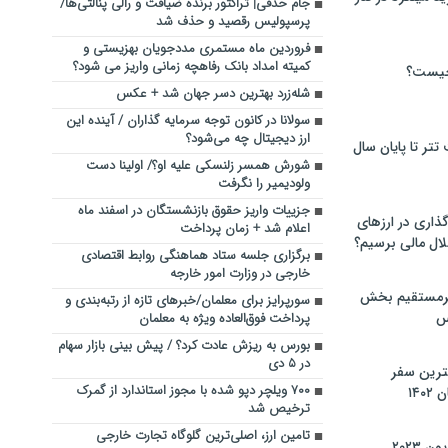
جام حذفی| تراکتور برنده ضیافت و رالی پنالتی‌ها/
پرسپولیس رقصید و حذف شد
فروردین ماه مستمری مددجویان بهزیستی و
کمیته امداد بانک رفاهچه زمانی واریز می شود؟
چیست؟
شله‌زرد بهترین دسر جهان شد + عکس
سولانا در کانون توجه سرمایه گذاران / آینده این
ارز دیجیتال چه می‌شود؟
تر تا پایان سال
شورش همسر زلنسکی علیه او؟/ اولینا دست
ولودیمیر را نگرفت
جزییات واریز حقوق بازنشستگان در اسفند ماه
گذاری در ارزهای
اعلام شد + زمان پرداخت
لال مالی برسیم؟
برگزاری جلسه ستاد هماهنگی روابط اقتصادی
خارجی در وزارت امور خارجه
یرمستقیم بخش
سورپرایز برای معلمان/خبرهای تازه از رتبه‌بندی و
س
پرداخت فوق‌العاده ویژه به معلمان
بورس به ریزش عادت کرد؟ / پیش بینی بازار سهام
در ۵ دی
نترین سفر
۷۰۰ ویلچر دپو شده با مجوز استاندارد از گمرک
۱۴
ترخیص شد
تامین ارز، اصلی‌ترین گلوگاه تجارت خارجی
 ۲۰۲۳