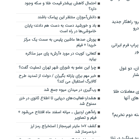
احتمال کاهش بیشتر قیمت طلا و سکه وجود
دارد؟
دانش‌آموزان منتظر این پیامک باشند
؛ راهکار جدید
باد و خورشید دست به دست هم دادند؛ پایان
رو
خاموشی‌ها در راه است
یورش صدها ماشین پلیس به سمت یک مرکز
راپ فرم ایرانی
خرید! + فیلم
ور
کنعانی: کویت در مورد «آرش» پای میز مذاکره
بیاید
چرا این عضو به شورای شهر تهران تسلیت گفت؟
ان، دو غول
ار
خبر مهم برای یارانه بگیران / دولت از تمدید طرح
کالابرگ استقبال می کند؟
رب‌گیری در میدان میوه جمع شد
ی معاملات طلا
های آنها
هشدار؛ فعالیت‌های دریایی تا اطلاع ثانوی در خزر
ممنوع شد
راه‌آهن اردبیل ـ میانه اسفند ماه افتتاح می‌شود +
ته دوم نخریم؟
فیلم و تصاویر
کشف ۱۰۷ ماینر غیرمجاز | استخراج رمز ارز
دردسرساز شد
 میلگرد در تناژ