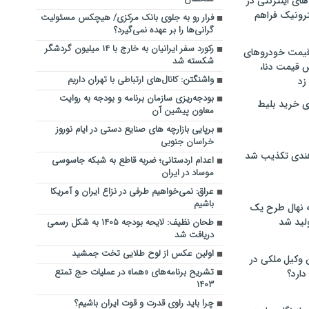
های اینترنتی در
ترونیک فراهم
فرار رو به جلوی بانک مرکزی/ هیچ‎کس مسئولیت
گرانی‌ها را بر عهده نمی‌گیرد؟
رکورد سفر ایرانیان به خارج با ۱۴ میلیون گردشگر
 قیمت خودروهای
شکسته شد
 قیمت دنا،
واشنگتن: کانال‌های ارتباطی با تهران داریم
 زد
بودجه‌ریزی سازمان برنامه و بودجه به روایت
ی خرید بلیط
معاون پیشین آن
برپایی بازارچه های صنایع دستی در ایام نوروز
خراسان جنوبی
هندی تکذیب شد
اعدام اردستانی؛ ضربه قاطع به شبکه جاسوسی
موساد در ایران
عراق: نمی‌خواهیم طرفی در نزاع ایران و آمریکا
باشیم
له نهال طرح یک
لید شد
طحان نظیف: لایحه بودجه ۱۴۰۵ به شکل رسمی
دریافت شد
اولین عکس از لوح طلایی تخت جمشید
ن وکیل ملکی در
تشریح برنامه‌های «هما» در عملیات حج تمتع
دارد؟
۱۴۰۳
چرا باید راوی قدرت و قوت ایران باشیم؟