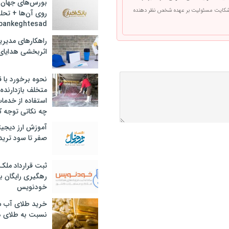
بورس‌های جهان 
 شکایت مسئولیت بر عهده شخص نظر دهنده
روی آن‌ها + تحل
bankeghtesad
راهکارهای مدیری
اثربخشی هدایای 
نحوه برخورد با ق
متخلف بازدارنده
استفاده از خدما
چه نکاتی توجه ک
آموزش ارز دیجیت
صفر تا سود ترید 
ثبت قرارداد ملک
رهگیری رایگان با
خودنویس
خرید طلای آب ش
نسبت به طلای د