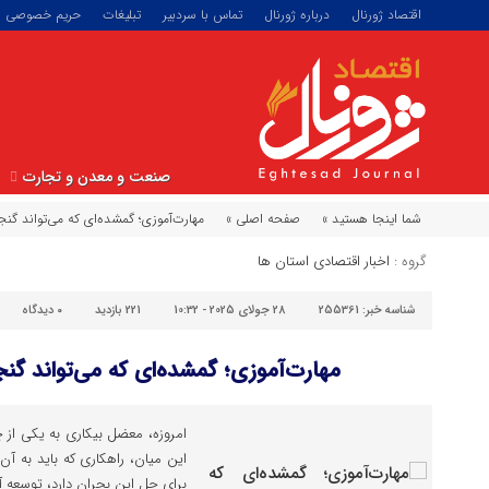
اقتصاد ژورنال
درباره ژورنال
تماس با سردبیر
تبلیغات
حریم خصوصی
صنعت و معدن و تجارت
شما اینجا هستید »
صفحه اصلی »
مهارت‌آموزی؛ گمشده‌ای که می‌تواند گنج
گروه :
اخبار اقتصادی استان ها
شناسه خبر:
255361
28 جولای 2025 - 10:32
221 بازدید
۰
دیدگاه
مهارت‌آموزی؛ گمشده‌ای که می‌تواند گنج
امروزه، معضل بیکاری به یکی از 
این میان، راهکاری که باید به آ
برای حل این بحران دارد، توسعه 