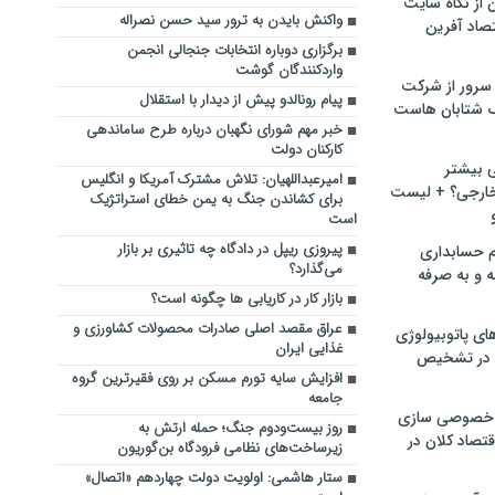
ن از نگاه سایت
واکنش بایدن به ترور سید حسن نصراله
صاد آفرین
برگزاری دوباره انتخابات جنجالی انجمن
واردکنندگان گوشت
سرور از شرکت
پیام رونالدو پیش از دیدار با استقلال
 شتابان هاست
خبر مهم شورای نگهبان درباره طرح ساماندهی
کارکنان دولت
ی بیشتر
امیرعبداللهیان: تلاش مشترک آمریکا و انگلیس
خارجی؟ + لیست
برای کشاندن جنگ به یمن خطای استراتژیک
است
پیروزی ریپل در دادگاه چه تاثیری بر بازار
م حسابداری
می‌گذارد؟
ه و به صرفه
بازار کار در کاریابی ها چگونه است؟
عراق مقصد اصلی صادرات محصولات کشاورزی و
ای پاتوبیولوژی
غذایی ایران
 در تشخیص
افزایش سایه تورم مسکن بر روی فقیرترین گروه
جامعه
خصوصی سازی
روز بیست‌ودوم جنگ؛ حمله ارتش به
تصاد کلان در
زیرساخت‌های نظامی فرودگاه بن‌گوریون
ستار هاشمی: اولویت دولت چهاردهم «اتصال»