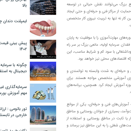
ع بزرگ می‌توانند نقش حیاتی در توسعه
بالا
ایت از مراکز فنی و حرفه‌ای و حتی ایجاد
ن کار نه تنها به تربیت نیروی کار متخصص
ایمپلنت دندان 
.
وره‌های مهارت‌آموزی را با موفقیت به پایان
پیش بینی قیمت ت
فقدان سرمایه اولیه، مانعی بزرگ بر سر راه
۱۴۰۲
داشتغالی با سود کم و شرایط مناسب، این
حرکه اقتصادهای محلی نیز خواهد بود.
چگونه با سرمایه‌
و حرفه‌ای به شدت وابسته به توانمندی و
دیجیتال به استق
یروی آموزشی متخصص مواجه هستند. برای
ه آموزش ایجاد کرد. همچنین، برنامه‌های
سرمایه‌گذاری غ
.
مهم آموزش بور
ه آموزش‌های فنی و حرفه‌ای، یکی از موانع
تور باتومی : ارزا
وآمد، بسیاری از جوانان روستایی و مناطق
خارجی در تابستان ۰۲
ر یا ثابت در مناطق روستایی و استفاده از
‌های شغلی را به این مناطق نیز برساند و
نکات خرید تلویزیون