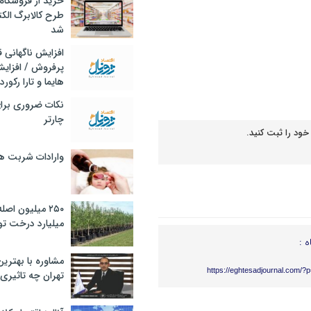
خرید از فروشگاه‌
طرح کالابرگ الک
شد
افزایش ناگهانی
پرفروش / افزایش
هایما و تارا رکورد
نکات ضروری برا
چارتر
خود را ثبت کنید.
وارادات شربت 
۲۵۰ میلیون اص
میلیارد درخت تو
ه :
مشاوره با بهتری
https://eghtesadjournal.com/?
تهران چه تاثیری 