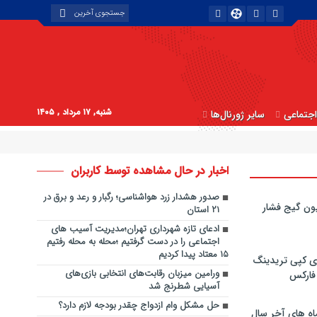
شنبه, ۱۷ مرداد , ۱۴۰۵
جتماعی
سایر ژورنال‌ها
اخبار در حال مشاهده توسط کاربران
صدور هشدار زرد هواشناسی؛ رگبار و رعد و برق در
ون گیج فشار
۲۱ استان
ادعای تازه شهرداری تهران؛مدیریت آسیب های
اجتماعی را در دست گرفتیم ؛محله به محله رفتیم
۱۵ معتاد پیدا کردیم
ی کپی‌ تریدینگ
ورامین میزبان رقابت‌های انتخابی بازی‌های
 فارکس
آسیایی شطرنج شد
حل مشکل وام ازدواج چقدر بودجه لازم دارد؟
اه های آخر سال