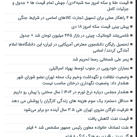
قیمت طلا و سکه امروز سه شنبه۲دی/ جهش تمام قیمت ها + جدول و
جزئیات کامل
۴ راهکار عملی برای تسهیل تجارت کالاهای اساسی در شرایط جنگی
پیش بینی قیمت سکه امروز ۱۸ دی
شاسی‌بلند اتوماتیک چینی در بازار ۴۴۵ میلیون تومان شد + جدول
تحصیل رایگان دانشجوی معترض آمریکایی در ایران؛ این دانشگاه‌ها اعلام
آمادگی کردند/ اسامی
پسر علی شمخانی رسما تحریم شد
بمباران خودرویی در جنوب توسط پهپاد اسرائیلی
وضعیت نظافت و نگهداشت وخیم یک محله تهران:عضو شورای شهر
هشدار داد: وضعیت نگهداری درختان مناسب نیست
هشدار مجلس درباره نرخ تورم در ۱۴۰۴ | سال سختی را پیش رو داریم
حداقل دستمزد یک سوم هزینه های زندگی کارگران را پوشش می دهد
ظرفیت ناوگان متروی تهران طی ۳.۵ سال آینده دو برابر می‌شود
قیمت نفت کاهش یافت
علت تصادف خانواده معاون رئیس جمهور مشخص شد + فیلم
گل دیدنی قایدی به هنگ کنگ + فیلم