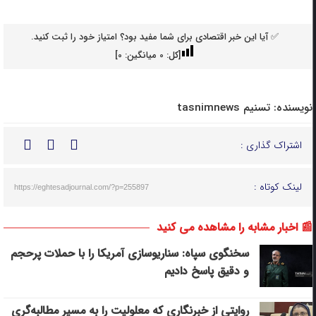
✅ آیا این خبر اقتصادی برای شما مفید بود؟ امتیاز خود را ثبت کنید.
[کل:
0
میانگین:
0
]
نویسنده:
تسنیم tasnimnews
اشتراک گذاری :
لینک کوتاه :
https://eghtesadjournal.com/?p=255897
📰 اخبار مشابه را مشاهده می کنید
سخنگوی سپاه: سناریوسازی آمریکا را با حملات پرحجم‌‌
و دقیق‌ پاسخ دادیم
روایتی از خبرنگاری که معلولیت را به مسیر مطالبه‌گری