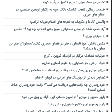
تخصیص ۱۵۰۰ میلیارد برای تکمیل بزرگراه کربلا
خدمت رسانی شعب کشیک بانک سپه به زائران اربعین حسینی در
استان‌های مرزی
واکنش کانادا و مکزیک به تعرفه‌های انتقام‌جویانه ترامپ
آیه نصب شده در محل سخنرانی امروز رهبر انقلاب چه بود؟+ عکس
به خیابان بریزید!
عکس دانش آموز نابینای دختر در فضای مجازی ترکید/مسئولان هم این
معلول را دیدند؟
جزئیات تصادف مرگبار در آزادراه قزوین ـ کرج
عارف: راهی جز دستیابی به علوم فضایی نداریم
میزان عیدی بهزیستی بانک رفاه برای اسفند ماه مشخص شد؟
تصاویر دیدنی از یوزپلنگ‌های ایرانی در توران + فیلم
خودروسازان چه رانت‌هایی دریافت می‌کنند؟/ رانت خودروسازان حذف
شدنی است؟
واریز حقوق و عیدی / از امروز حساب این افراد پر پول می شود
رئیس‌جمهور این کشور خونریزی مغزی کرد
با پول یک خانه کوچک در تهران، در این شهر ویلادار شوید!