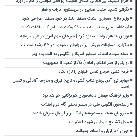
طرح کلینیک بی‌حجابی صدای نماینده روحانی مجلس را هم در آورد
نگرانی شدید امنیت غذایی در عربستان، امارات و قطر
وزیر دفاع: معماری امنیت منطقه باید در خود منطقه طراحی شود
آیت‌الله عاملی خطاب به تیم مذاکره‌کننده؛ با آمریکا مماشات نکنید
بورس ۱۸ هزار واحد صعود کرد | خبرهای مهم امروز در بازار سرمایه
برگزاری مسابقات ورزشی برای بانوان مشهدی در ۳۵ رشته مختلف
حمله مجدد ائتلاف متجاوز آمریکا و انگلیس به الحدیده یمن
‌روایتی از صبر انقلابی امام ‌(ره)/ از تبعید‌ تا ‌محبوبیت
قرعه کشی خودرو نفس خیابان را تازه نکرد
مهاجرانی: آذربایجان کتاب گشوده تاریخ ایران و مدرسه آزادگی و تمدن
است
وزیر فرهنگ مهمان دانشجویان هرمزگانی خواهد بود
زاینده‌نور، الگویی ملی در مسیر تحقق گام دوم انقلاب
محرومان هفته بیست‌وهفتم لیگ برتر فوتبال معرفی شدند
محل تشییع سرداران شهید اعلام شد
فوری / بازاریان و اصناف بخوانند