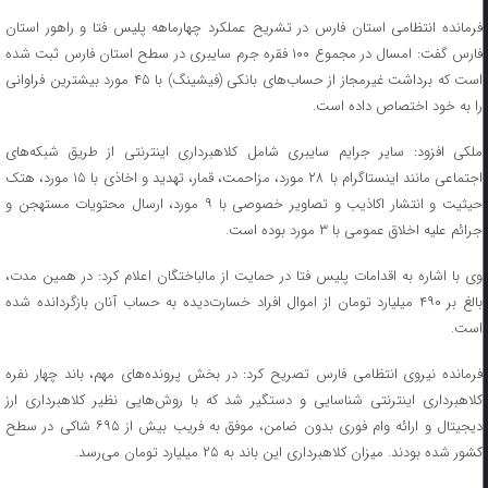
فرمانده انتظامی استان فارس در تشریح عملکرد چهارماهه پلیس فتا و راهور استان
فارس گفت: امسال در مجموع ۱۰۰ فقره جرم سایبری در سطح استان فارس ثبت شده
است که برداشت غیرمجاز از حساب‌های بانکی (فیشینگ) با ۴۵ مورد بیشترین فراوانی
را به خود اختصاص داده است.
ملکی افزود: سایر جرایم سایبری شامل کلاهبرداری اینترنتی از طریق شبکه‌های
اجتماعی مانند اینستاگرام با ۲۸ مورد، مزاحمت، قمار، تهدید و اخاذی با ۱۵ مورد، هتک
حیثیت و انتشار اکاذیب و تصاویر خصوصی با ۹ مورد، ارسال محتویات مستهجن و
جرائم علیه اخلاق عمومی با ۳ مورد بوده است.
وی با اشاره به اقدامات پلیس فتا در حمایت از مالباختگان اعلام کرد: در همین مدت،
بالغ بر ۴۹۰ میلیارد تومان از اموال افراد خسارت‌دیده به حساب آنان بازگردانده شده
است.
فرمانده نیروی انتظامی فارس تصریح کرد: در بخش پرونده‌های مهم، باند چهار نفره
کلاهبرداری اینترنتی شناسایی و دستگیر شد که با روش‌هایی نظیر کلاهبرداری ارز
دیجیتال و ارائه وام فوری بدون ضامن، موفق به فریب بیش از ۶۹۵ شاکی در سطح
کشور شده بودند. میزان کلاهبرداری این باند به ۲۵ میلیارد تومان می‌رسد.