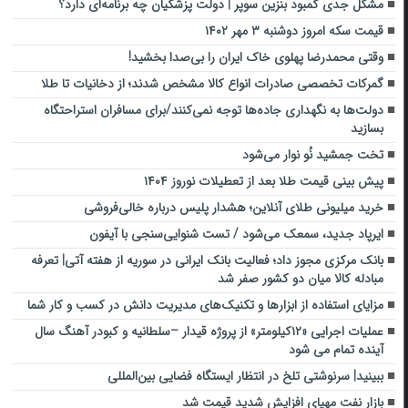
مشکل جدی کمبود بنزین سوپر | دولت پزشکیان چه برنامه‌ای دارد؟
قیمت سکه امروز دوشنبه ۳ مهر ۱۴۰۲
وقتی محمدرضا پهلوی خاک ایران را بی‌صدا بخشید!
گمرکات تخصصی صادرات انواع کالا مشخص شدند؛ از دخانیات تا طلا
دولت‌ها به نگهداری جاده‌ها توجه نمی‌کنند/برای مسافران استراحتگاه
بسازید
تخت جمشید نُو نوار می‌شود
پیش بینی قیمت طلا بعد از تعطیلات نوروز ۱۴۰۴
خرید میلیونی طلای آنلاین؛ هشدار پلیس درباره خالی‌فروشی
ایرپاد جدید، سمعک می‌شود / تست شنوایی‌سنجی با آیفون
بانک مرکزی مجوز داد؛ فعالیت بانک ایرانی در سوریه از هفته آتی| تعرفه
مبادله کالا میان دو کشور صفر شد
مزایای استفاده از ابزارها و تکنیک‌های مدیریت دانش در کسب و کار شما
عملیات اجرایی «۱۲کیلومتر» از پروژه قیدار –سلطانیه و کبودر آهنگ سال
آینده تمام می شود
ببینید| سرنوشتی تلخ در انتظار ایستگاه فضایی بین‌المللی
بازار نفت مهیای افزایش شدید قیمت شد