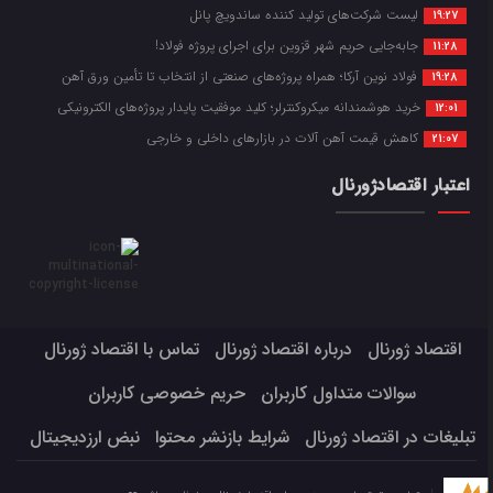
لیست شرکت‌های تولید کننده ساندویچ پانل
19:27
جابه‌جایی حریم شهر قزوین برای اجرای پروژه فولاد!
11:28
فولاد نوین آرکا؛ همراه پروژه‌های صنعتی از انتخاب تا تأمین ورق آهن
19:28
خرید هوشمندانه میکروکنترلر؛ کلید موفقیت پایدار پروژه‌های الکترونیکی
12:01
کاهش قیمت آهن آلات در بازارهای داخلی و خارجی
21:07
اعتبار اقتصادژورنال
اقتصاد ژورنال
درباره اقتصاد ژورنال
تماس با اقتصاد ژورنال
سوالات متداول کاربران
حریم خصوصی کاربران
تبلیغات در اقتصاد ژورنال
شرایط بازنشر محتوا
نبض ارزدیجیتال