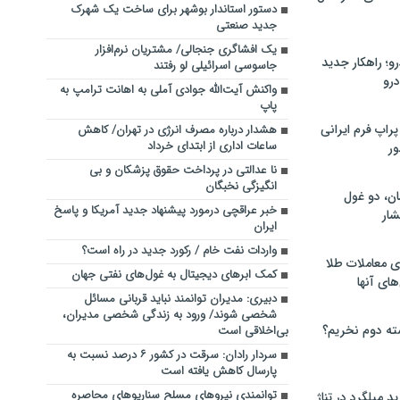
دستور استاندار بوشهر برای ساخت یک شهرک
جدید صنعتی‌
یک افشاگری جنجالی/ مشتریان نرم‌افزار
؛ راهکار جدید
جاسوسی اسرائیلی لو رفتند
رو
واکنش آیت‌الله جوادی آملی به اهانت ترامپ به
پاپ
راپ فرم ایرانی
هشدار درباره مصرف انرژی در تهران/ کاهش
ساعات اداری از ابتدای خرداد
ور
نا عدالتی در پرداخت حقوق پزشکان و بی
انگیزگی نخبگان
ان، دو غول
خبر عراقچی درمورد پیشنهاد جدید آمریکا و پاسخ
ار
ایران
واردات نفت خام / رکورد جدید در راه است؟
ی معاملات طلا
کمک ابرهای دیجیتال به غول‌های نفتی جهان
های آنها
دبیری: مدیران توانمند نباید قربانی مسائل
شخصی شوند/ ورود به زندگی شخصی مدیران،
ته دوم نخریم؟
بی‌اخلاقی است
سردار رادان: سرقت در کشور ۶ درصد نسبت به
پارسال کاهش یافته است
توانمندی نیروهای مسلح سناریوهای محاصره
 میلگرد در تناژ