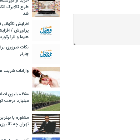
خرید از فروشگاه‌
طرح کالابرگ الک
شد
افزایش ناگهانی
پرفروش / افزایش
هایما و تارا رکورد
نکات ضروری برا
چارتر
وارادات شربت 
۲۵۰ میلیون اص
میلیارد درخت تو
مشاوره با بهتری
تهران چه تاثیری 