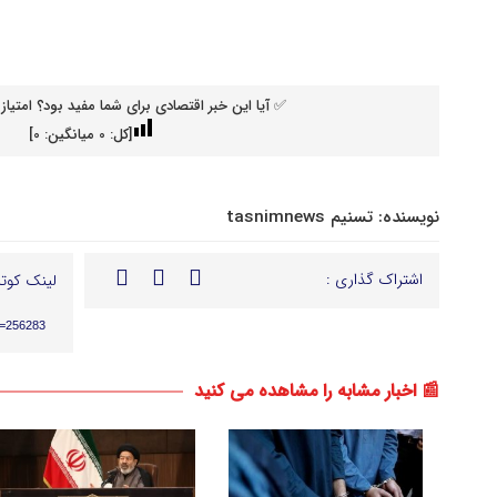
✅ آیا این خبر اقتصادی برای شما مفید بود؟ امتیاز 
[کل:
0
میانگین:
0
]
نویسنده:
تسنیم tasnimnews
اشتراک گذاری :
لینک کوتا
p=256283
📰 اخبار مشابه را مشاهده می کنید