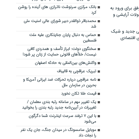
بانک مرکزی سرنوشت ناترازی های آینده را روشن
فق برای ورود به
کرد
ولات آرایشی و
محمدباقر ذوالقدر دبیر شورای عالی امنیت ملی
شد
ی جدید و شیک
حماس به دنبال پایان جنایتکاری علیه ملت
ی اقتصادی
فلسطین
سخنگوی دولت: ابراز تأسف و همدردی کافی
نیست/ خلأهای قانونی حمایت از زنان پر شود!
واکنش‌های بین‌المللی به حادثه اصفهان
تبریک عراقچی به قالیباف
نامه عراقچی درباره تحرکات ضد ایرانی آمریکا و
بحرین در سازمان ملل
قیمت طلا تکان نخورد
یک تغییر مهم در سامانه رتبه بندی معلمان /
تغییرات در آیین‌نامه جدید رتبه بندی را بخوانید
با این ۷ ترفند سرعت اینترنت شما دگرگون
می‌شود
موبایل سامسونگ در میدان جنگ، جان یک نفر
را نجات داد