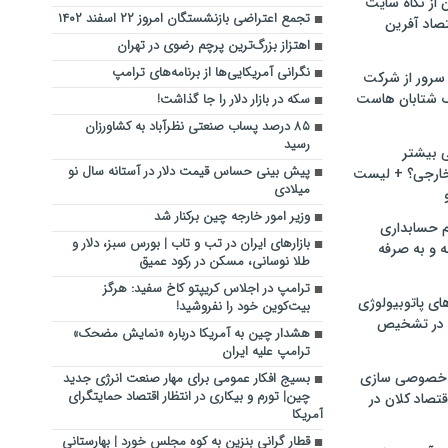
ن از نگاه سایت
تجمع اعتراضی بازنشستگان امروز ۲۲ اسفند ۱۴۰۲
صاد آفرین
اهتزاز بزرگ‌ترین پرچم رضوی در تهران
نگرانی آمریکایی‌ها از برنامه‌های ترامپ
سرور از شرکت
 شتابان هاست
سکه در بازار دلار را جا گذاشت!
۸۵ درصد پساب صنعتی نظرآباد به کشاورزان
رسید
ی بیشتر
پیش بینی حساس قیمت دلار در آستانه سال نو
خارجی؟ + لیست
میلادی
وزیر امور خارجه چین برکنار شد
م حسابداری
بازارهای ایران در تب و تاب | بورس سبز، دلار و
ه و به صرفه
طلا نوسانی، مسکن در رکود عمیق
ترامپ در اجلاس کریپتو کاخ سفید: هرگز
ای پاتوبیولوژی
بیت‌کوین خود را نفروشید!
 در تشخیص
هشدار چین به آمریکا درباره «نمایش مضحک»
ترامپ علیه ایران
خصوصی سازی
بسیج افکار عمومی برای مهار صنعت انرژی جدید
چین| تورم و بیکاری در انتظار اقتصاد حمایتگرای
تصاد کلان در
آمریکا
قطار گرانی بنزین به کوه مجلس خورد | بهارستانی