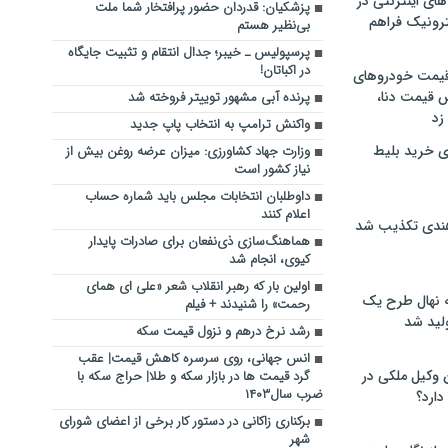
های اینترنتی در
پزشکیان: قدردان حضور پرافتخار شما ملت
ترونیک فراهم
بی‌نظیر هستم
پرسپولیس ـ خیبر؛ جدال انتقام و تثبیت جایگاه
در اکباتان!
 قیمت خودروهای
 قیمت دنا،
پرنده آبی مشهور توییتر فروخته شد
 زد
واکنش ترامپ به انتخاب پاپ جدید
ی خرید بلیط
وزارت جهاد کشاورزی: میزان عرضه روغن بیش از
نیاز کشور است
داوطلبان انتخابات مجلس باید شماره حساب
اعلام کنند
هندی تکذیب شد
هماهنگ‌سازی ذی‌نفعان برای صادرات پایدار
کیوی، انجام شد
اولین بار که رهبر انقلاب شعر «علی ای همای
له نهال طرح یک
رحمت» را شنیدند + فیلم
لید شد
رشد نرخ درهم و نزول قیمت سکه
انس جهانی، روی سرسره کاهش قیمت| عقب
ن وکیل ملکی در
گرد قیمت ها در بازار سکه و طلا| حراج سکه با
ضرب سال۱۴۰۳
دارد؟
برکناری زاکانی در دستور کار برخی از اعضای شورای
شهر