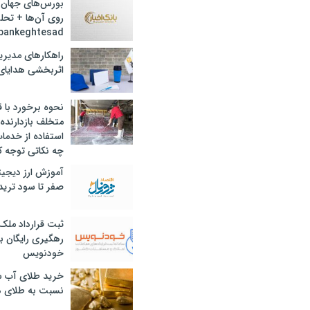
بورس‌های جهان 
روی آن‌ها + تحل
bankeghtesad
راهکارهای مدیری
اثربخشی هدایای 
نحوه برخورد با ق
متخلف بازدارنده
استفاده از خدما
چه نکاتی توجه ک
آموزش ارز دیجیت
صفر تا سود ترید 
ثبت قرارداد ملک
رهگیری رایگان با
خودنویس
خرید طلای آب ش
نسبت به طلای د