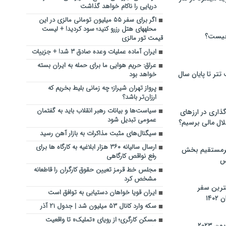
دریایی را ناکام خواهد گذاشت
اگر برای سفر ۵۵ میلیون تومانی مالزی در این
محله‎های هتل رزرو کنید؛ سود کردید! + لیست
چیست؟
قیمت تور مالزی
ایران آماده عملیات وعده صادق ۳ شد! + جزییات
عراق: حریم هوایی ما برای حمله به ایران بسته
تر تا پایان سال
خواهد بود
پرواز تهران شیراز؛ چه زمانی بلیط بخریم که
ارزان‌تر باشد؟
سیاست‌ها و بیانات رهبر انقلاب باید به گفتمان
گذاری در ارزهای
عمومی تبدیل شود
لال مالی برسیم؟
سیگنال‌های مثبت مذاکرات به بازار آهن رسید
ارسال سالیانه ۳۶۰ هزار ابلاغیه به کارگاه ها برای
یرمستقیم بخش
رفع نواقص کارگاهی
س
مجلس خط قرمز تعیین حقوق کارگران را قاطعانه
مشخص کرد
نترین سفر
ایران قویا خواهان دستیابی به توافق است
۱۴
سکه وارد کانال ۵۳ میلیون شد | جدول ۲۱ آذر
مسکن کارگری؛ از رویای «تملیک» تا واقعیت
 ۲۰۲۳