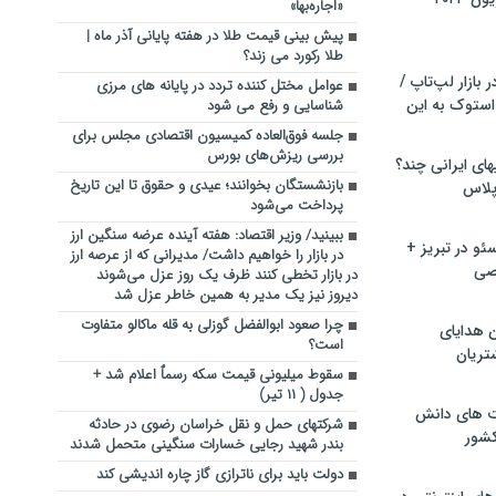
«اجاره‌بها»
پیش بینی قیمت طلا در هفته پایانی آذر ماه ‌|
طلا رکورد می زند؟
بازار لپ‌تاپ /
عوامل مختل کننده تردد در پایانه های مرزی
استوک به این
شناسایی و رفع می شود
جلسه فوق‌العاده کمیسیون اقتصادی مجلس برای
بررسی ریزش‌های بورس
ماشین لباسشویی‎های ایرانی چند؟
بازنشستگان بخوانند؛ عیدی و حقوق تا این تاریخ
 پلاس
پرداخت می‌شود
ببینید/ وزیر اقتصاد: هفته آینده عرضه سنگین ارز
و در تبریز +
در بازار را خواهیم داشت/ مدیرانی که از عرصه ارز
صی
در بازار تخطی کنند ظرف یک روز عزل می‌شوند
دیروز نیز یک مدیر به همین خاطر عزل شد
چرا صعود ابوالفضل گوزلی به قله ماکالو متفاوت
ن هدایای
است؟
تریان
سقوط میلیونی قیمت سکه رسماٌ اعلام شد +
جدول ( ۱۱ تیر)
ت های دانش
شرکتهای حمل و نقل خراسان رضوی در حادثه
کشور
بندر شهید رجایی خسارات سنگینی متحمل شدند
دولت باید برای ناترازی گاز چاره اندیشی کند