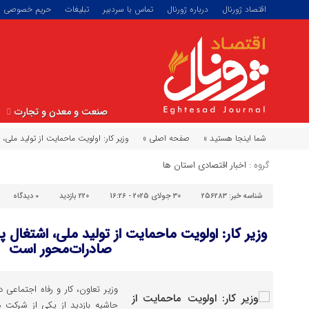
اقتصاد ژورنال
درباره ژورنال
تماس با سردبیر
تبلیغات
حریم خصوصی
صنعت و معدن و تجارت
شما اینجا هستید »
صفحه اصلی »
وزیر کار: اولویت ماحمایت از تولید ملی
گروه :
اخبار اقتصادی استان ها
شناسه خبر:
256283
30 جولای 2025 - 16:26
220 بازدید
۰
دیدگاه
وزیر کار: اولویت ماحمایت از تولید ملی، اشتغال پ
صادرات‌محور است
وزیر تعاون، کار و رفاه اجتماعی 
حاشیه بازدید از یکی از شرکت ه