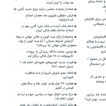
و آینده پیش
ها دولت را آچمز کردند
یل
هشدار نماینده مجلس درباره موج جدید گرانی ها
فیش حقوقی شهریور ماه معلمان اصلاح
تی برای افزایش
شد+جزئیات
تبلیغاتی
ادغام بانک آینده در بانک ملی؛ گامی مهم در
اصلاح ساختار نظام بانکی ایران
الیشویان
چشم‌انداز بازار؛ بیت کوین و طلای جهانی در بوته
آزمایش شرایط بحرانی / آیا بیت کوین از روند
 نیست| هنگام
صعودی طلای جهانی جا می‌ماند؟
ت قالیشویی به
نیم
دومین جلسه دادگاه رسیدگی به پرونده
«کریپتولند» با ۲۸ هزار شاکی برگزار شد
ال در مشهد /
قیمت جدید خودروهای هیوندای اعلام شد +
ارز دیجیتال
جدول اسفند ۱۴۰۲
انتقاد عضو شورای شیراز از عدم شفافیت
 و صدور کد
شهرداری
 سامانه
فعالیت ۲۲ هزار واحد تولید طلا و سنگ‌های
قیمتی در کشور
ده چه برتری
نرخ جدید انواع میوه در میادین میوه و تره بار
تهران اعلام شد
ست دوم دارد؟
دانش‌آموزان اسلامشهری به راهیان‌ نور رفتند