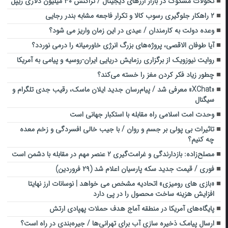
تحولات مشکوک در بازار ارزهای دیجیتال / تراکنش ۳۰ میلیون دلاری ریپل
۲ راهکار جلوگیری رسوب کالا و تکرار فاجعه مشابه بندر رجایی
وعده دولت به کارمندان / عیدی در این زمان واریز می شود؟
آیا طوفان الاقصی، پروژه‌های بزرگ انرژی خاورمیانه را درمی نوردد؟
روایت نیوزویک از برگزاری رزمایش دریایی ایران-روسیه و پیامی به آمریکا
چطور زیاد فکر کردن مغز را خسته می‌کند؟
«XChat» معرفی شد / پیام‌رسان جدید ایلان ماسک، رقیب جدی تلگرام و
سیگنال
وحدت امت اسلامی راه مقابله با استکبار جهانی است
تاثیرات بی پولی بر جسم و روان / با جیب خالی افسردگی و زخم معده
چه کنیم؟
مصلح‌زاده: بازدارندگی و غرامت‌گیری ۲ عنصر مهم در مقابله با دشمن است
فوری / قیمت جدید سکه پارسیان اعلام شد (۲۹ فروردین)
«بازی های رومیزی» اتحادیه مشخص می خواهد | نوسانات ارز نهایتا
افزایش هزینه ساخت محصول را در پی دارد
پایگاه‌های آمریکا در منطقه آماج هدف حملات پهپادی ارتش
ارسال پیامک ذخیره‌ سازی آب برای تهرانی‌ها / جیره‌‎بندی در راه است؟