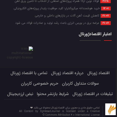
فولاد نوین آرکا؛ همراه پروژه‌های صنعتی از انتخاب تا تأمین ورق آهن
19:28
خرید هوشمندانه میکروکنترلر؛ کلید موفقیت پایدار پروژه‌های الکترونیکی
12:01
کاهش قیمت آهن آلات در بازارهای داخلی و خارجی
21:07
عرضه برق در بورس انرژی باعث رشد تولید و صادرات فولاد می شود
21:07
اعتبار اقتصادژورنال
اقتصاد ژورنال
درباره اقتصاد ژورنال
تماس با اقتصاد ژورنال
سوالات متداول کاربران
حریم خصوصی کاربران
تبلیغات در اقتصاد ژورنال
شرایط بازنشر محتوا
نبض ارزدیجیتال
تمامی حقوق مادی و معنوی برای اقتصادژورنال محفوظ می باشد ❤️
All Content by EghtesadJournal is licensed under a Creative
Commons Attribution 4.0 International License ©️