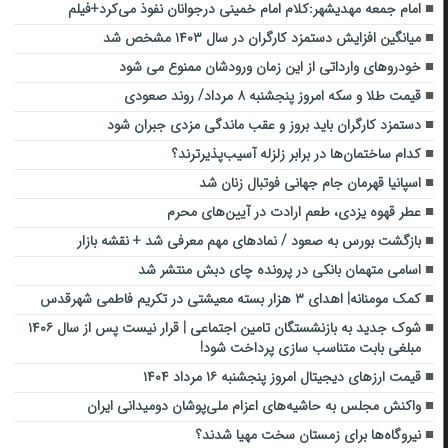
امام‌ جمعه مهدیشهر:کلام امام خمینی درجوانان نفوذ می‌کرد+فیلم
میانگین افزایش دستمزد کارگران در سال ۱۴۰۳ مشخص شد
خودروهای وارداتی از این زمان ورودشان ممنوع می شود
قیمت طلا و سکه امروز پنجشنبه ۸ مرداد/ روند صعودی
دستمزد کارگران باید بروز و عقب ماندگی مزدی جبران شود
کدام ساختمان‌ها در برابر زلزله آسیب‌پذیرترند؟
اسپانیا قهرمان جام جهانی فوتبال زنان شد
عطر قهوه یزدی، طعم ارادت در آیین‌های محرم
بازگشت بورس به صعود / نمادهای مهم معرفی شد + نقشه بازار
اسامی متهمان بانکی در پرونده چای دبش منتشر شد
کمک مومنانه| اهدای ۳ هزار بسته معیشتی در تکریم فاطمی شهرقدس
شوک جدید به بازنشستگان تامین اجتماعی | قرار نیست پس از سال ۱۴۰۶
مبلغی بابت متناسب‌ سازی پرداخت شود!
قیمت ارز‌های دیجیتال امروز پنجشنبه ۱۶ مرداد ۱۴۰۴
واکنش مجلس به حاشیه‌های اعزام ملی‌پوشان دومیدانی ایران
نیروگاه‌ها برای زمستان سخت مهیا شدند؟