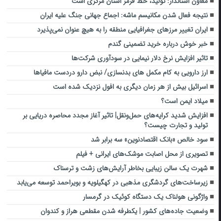
معاون استاندار: تولید، خط قرمز استان مرکزی است
نتیجه فعال شدن مکانیسم ماشه: اجماع جهانی جنگ علیه ایران
ایران تغییر مرزهای جغرافیایی منطقه را به هیچ عنوان نمی‌پذیرد
خبر خوش درباره خرید تضمینی گندم
تاثیر افزایش نرخ دلار نیمایی در سودآوری شرکت‌ها
ارز دارویی به کام مکمل های بدنسازی/ نبض دارو دردست مافیاها
اسرائیل بیش از هر زمان دیگری به افول نزدیک شده است
میلاد ایمن است؟
افزایش شدید کرایه‌های حمل‌ونقل| تاثیر آغاز مجدد محاصره دریایی بر
تولید و تجارت چیست؟
سود خالص «بانک اقتصادنوین» سه برابر شد
تصویری از محل اصابت موشک‌های ایرانی + فیلم
شهرت یک سالن زیبایی بخاطر آرایش‌های زشت و ترسناک
زیرساخت‌های گردشگری مذهبی در کهگیلویه و بویراحمد توسعه می‌یابد
واژگونی هولناک یک دستگاه کوئیک در گرمسار
وضعیت جاده‌های کشور | یکطرفه شدن مقطعی هراز و کندوان