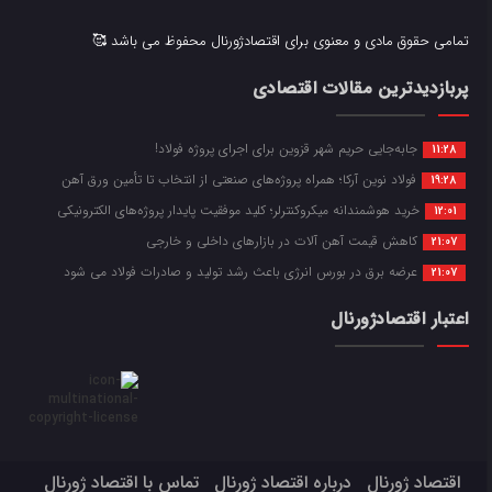
تمامی حقوق مادی و معنوی برای اقتصادژورنال محفوظ می باشد 🥰
پربازدیدترین مقالات اقتصادی
جابه‌جایی حریم شهر قزوین برای اجرای پروژه فولاد!
11:28
فولاد نوین آرکا؛ همراه پروژه‌های صنعتی از انتخاب تا تأمین ورق آهن
19:28
خرید هوشمندانه میکروکنترلر؛ کلید موفقیت پایدار پروژه‌های الکترونیکی
12:01
کاهش قیمت آهن آلات در بازارهای داخلی و خارجی
21:07
عرضه برق در بورس انرژی باعث رشد تولید و صادرات فولاد می شود
21:07
اعتبار اقتصادژورنال
اقتصاد ژورنال
درباره اقتصاد ژورنال
تماس با اقتصاد ژورنال