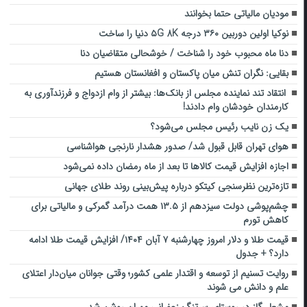
مودیان مالیاتی حتما بخوانند
نوکیا اولین دوربین ۳۶۰ درجه ۵G 8K دنیا را ساخت
دنا ماه محبوب خود را شناخت / خوشحالی متقاضیان دنا
بقایی: نگران تنش میان پاکستان و افغانستان هستیم
انتقاد تند نماینده مجلس از بانک‌ها: بیشتر از وام ازدواج و فرزندآوری به
کارمندان خودشان وام دادند!
یک زن نایب رئیس مجلس می‌شود؟
هوای تهران قابل قبول شد/ صدور هشدار نارنجی هواشناسی
اجازه افزایش قیمت کالاها تا بعد از ماه رمضان داده نمی‌شود
تازه‌ترین نظرسنجی کیتکو درباره پیش‌بینی روند طلای جهانی
چشم‌پوشی دولت سیزدهم از ۱۳.۵ همت درآمد گمرکی و مالیاتی برای
کاهش تورم
قیمت طلا و دلار امروز چهارشنبه ۷ آبان ۱۴۰۴/ افزایش قیمت طلا ادامه
دارد؟ + جدول
روایت تسنیم از توسعه و اقتدار علمی کشور؛ وقتی جوانان میان‌دار اعتلای
علم و دانش می شوند