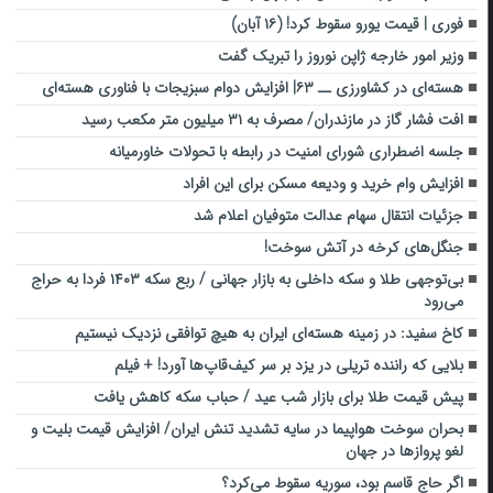
فوری | قیمت یورو سقوط کرد! (۱۶ آبان)
وزیر امور خارجه ژاپن نوروز را تبریک گفت
هسته‌ای در کشاورزی ــ ۶۳| افزایش دوام سبزیجات با فناوری هسته‌ای
افت فشار گاز در مازندران/ مصرف به ۳۱ میلیون متر مکعب رسید
جلسه اضطراری شورای امنیت در رابطه با تحولات خاورمیانه
افزایش وام خرید و ودیعه مسکن برای این افراد
جزئیات انتقال سهام عدالت متوفیان اعلام شد
جنگل‌های کرخه در آتش سوخت!
بی‌‎توجهی طلا و سکه داخلی به بازار جهانی / ربع سکه ۱۴۰۳ فردا به حراج
می‌رود
کاخ سفید: در زمینه هسته‌ای ایران به هیچ توافقی نزدیک نیستیم
بلایی که راننده تریلی در یزد بر سر کیف‌قاپ‌ها آورد! + فیلم
پیش قیمت طلا برای بازار شب عید / حباب سکه کاهش یافت
بحران سوخت هواپیما در سایه تشدید تنش ایران/ افزایش قیمت بلیت و
لغو پرواز‌ها در جهان
اگر حاج قاسم بود، سوریه سقوط می‌کرد؟