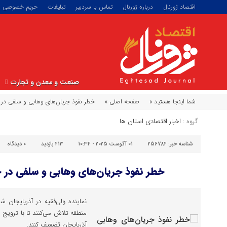
اقتصاد ژورنال
درباره ژورنال
تماس با سردبیر
تبلیغات
حریم خصوصی
صنعت و معدن و تجارت
شما اینجا هستید »
صفحه اصلی »
خطر نفوذ جریان‌های وهابی و سلفی در 
گروه :
اخبار اقتصادی استان ها
شناسه خبر:
256782
01 آگوست 2025 - 10:34
213 بازدید
۰
دیدگاه
خطر نفوذ جریان‌های وهابی و سلفی در 
نماینده ولی‌فقیه در آذربایجان‌
منطقه تلاش می‌کنند تا با ترویج ا
آذربایجان تضعیف کنند.