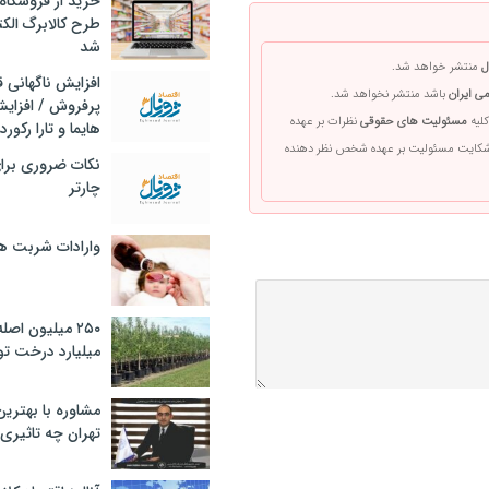
خرید از فروشگاه‌
طرح کالابرگ الک
شد
ل
منتشر خواهد شد.
افزایش ناگهانی
ی ایران
باشد منتشر نخواهد شد.
پرفروش / افزایش
کلیه
مسئولیت های حقوقی
نظرات بر عهده
هایما و تارا رکورد
 شکایت مسئولیت بر عهده شخص نظر دهنده
نکات ضروری برا
چارتر
وارادات شربت 
۲۵۰ میلیون اص
میلیارد درخت تو
مشاوره با بهتری
تهران چه تاثیری 