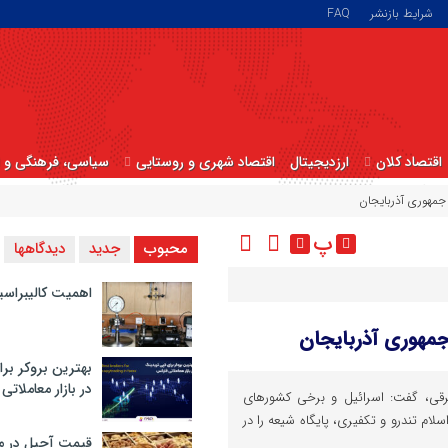
شرایط بازنشر
FAQ
اقتصاد کلان
ارزدیجیتال
اقتصاد شهری و روستایی
سیاسی، فرهنگی و ا
جمهوری آذربایجان
پ
محبوب
جدید
دیدگاهها
اهمیت کالیبراسی
جمهوری آذربایجان
بهترین بروکر برا
در بازار معاملاتی
 شرقی، گفت: اسرائیل و برخی کشورهای
سلام تندرو و تکفیری، پایگاه شیعه را در
قیمت آجیل در م