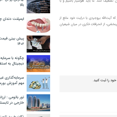
ان تضعیف کنند. ما باید هوشیار باشیم و با
بالا
آیت‌الله بروجردی با درایت خود مانع از
ایمپلنت دندان 
ی‌بخشی، از انحرافات فکری در میان شیعیان
پیش بینی قیمت ت
۱۴۰۲
چگونه با سرمایه‌
دیجیتال به استق
سرمایه‌گذاری غ
خود را ثبت کنید.
مهم آموزش بور
تور باتومی : ارزا
خارجی در تابستان ۰۲
نکات خرید تلویزیون