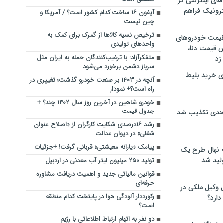
های اینترنتی در
ترونیک فراهم
آیفون ۱۶ ساخت کدام کشور است؟ / آمریکا و
چین نیست
ترخیص نسیه کالاها از گمرک برای کمک به
 قیمت خودروهای
واحدهای تولیدی
 قیمت دنا،
متفکرآزاد: با ترغیب‌کنندگان حمله به ایران مثل
 زد
سرباز دشمن برخورد می‌شود
ی خرید بلیط
آنچه در ۱۴۰۳ بر صنعت خودرو گذشت؛ تغییری در
راه است؟+ نمودار
خودرو شاهین در آخرین روز سال ۱۴۰۲ چند؟ +
جدول قیمت
هندی تکذیب شد
رشد ۱۶درصدی شکایت کارگران از «اصلاح عنوان
شغلی» در دیوان عدالت
پیامک «یارانه معیشتی» قربانی گرفت! +جزئیات
له نهال طرح یک
لید شد
تولید ۲۵۰ میلیون لیتر آب معدنی در اردبیل
قوانین مالیاتی جدید و اهمیت دریافت مشاوره
حرفه‌ای
ن وکیل ملکی در
رکورددار آلودگی هوا در پایتخت کدام منطقه
دارد؟
است؟
دو نفر به اتهام ارتباط اطلاعاتی با رژیم