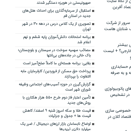
ن از نگاه سایت
صهیونیستی در هویزه دستگیر شدند
صاد آفرین
استقبال از سرمایه‌گذاری برای احداث هتل‌های
جدید در استان قم
سرور از شرکت
تصویری از یک کلاس درس در دهه ۳۰ در شهر
 شتابان هاست
تهران
برنامه امتحانات دانش‌آموزان پایه ششم و نهم
اعلام شد
ی بیشتر
مصائب سهمیه سوخت در سیستان و بلوچستان؛
خارجی؟ + لیست
باک خالی در جاده‌های بی‌انتها
بقایی: برنامه هسته‌ای ما کاملاً صلح‌آمیز است
م حسابداری
پرداخت حق مسکن از فروردین/ کارفرمایان مابه
ه و به صرفه
التفاوت را بپردازند
گزارش‌گیری در حوزه آسیب‌های اجتماعی وظیفه
ای پاتوبیولوژی
شورای شهر است
 در تشخیص
تأمین اعتبار فاز دوم طرح ۵۵۰ هزار هکتاری با
روش‌های جدید
خصوصی سازی
قیمت طلا و سکه امروز شنبه ۹ اسفند/ کاهش
قیمت ها + جدول و جزئیات
تصاد کلان در
اوضاع نابسامان بازار ارزهای دیجیتال / ضرر یک
میلیارد دلاری تریدرها