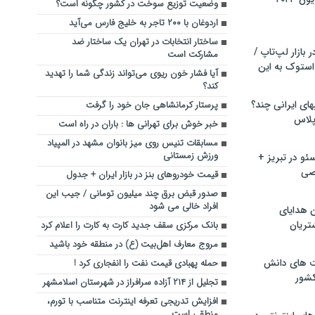
وضعیت توزیع سوخت در کشور چگونه است؟
اردوغان با ۲۰۰ تاجر به خلیج فارس می‌آید
ساختار انتخابات در تهران یک ساختار ضد
بازار لپ‌تاپ /
مشارکت است
استوک به این
آیا فشار خون ریوی می‌تواند زندگی شما را تهدید
کند؟
ماشین لباسشویی‎های ایرانی چند؟
پرستار کرمانشاهی جان خود را گرفت
 پلاس
خبر خوش برای تهرانی ها : باران در راه است
مسابقات تنیس روی میز بانوان مشهد در المپیاد
ورزش زمستانی
و در تبریز +
صی
قیمت خودروهای بنز در بازار ایران + جدول
صدور قبض برق چند میلیون تومانی / جیب این
افراد خالی می شود
ن هدایای
تریان
بانک مرکزی سقف جدید کارت به کارت را اعلام کرد
مروج معارف اهل‌بیت (ع) در منطقه خود باشید
ت های دانش
حمله پهبادی قیمت نفت را انفجاری کرد !
کشور
تجلیل از ۲۱۴ آزاده سرافراز در شهرستان اسلامشهر
افزایش تدریجی تعرفه اینترنت متناسب با تورم،
منطقی است