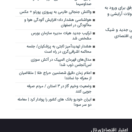
صداوسیما
فق برای ورود به
واکنش جنجالی طارمی به پیروزی پورتو + عکس
ولات آرایشی و
هواشناسی هشدار داد؛ افزایش آلودگی هوا و
مه‌آلودگی در اصفهان
ی جدید و شیک
ترکیب جدید هیات مدیره سازمان بورس
ی اقتصادی
مشخص شد
هشدار تهدیدآمیز ثابتی به پزشکیان/ جلسه
محاکمه اشرافی‌گری در راه است
مدال‌های قهرمان المپیک در آتش سوزی
لس‌آنجلس ذوب شد!
اعلام زمان دقیق شصتمین حراج طلا | متقاضیان
از معرکه جا نمانند!
وضعیت وخیم گاز در ۳ استان / مردم صرفه
جویی کنند
ایران خودرو بانک های کشور را پولدار کرد | معامله
دو سر سود!
اعتبار اقتصادژورنال