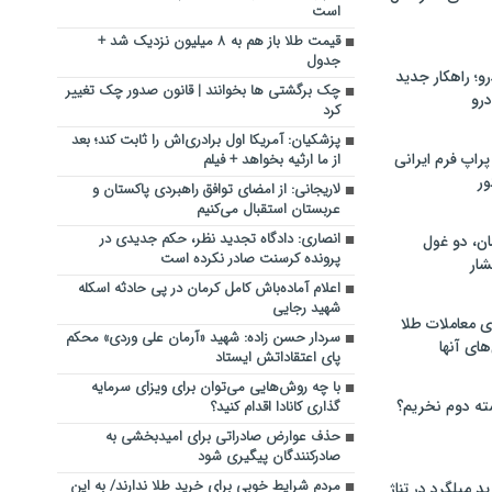
است
قیمت طلا باز هم به ۸ میلیون نزدیک شد +
جدول
؛ راهکار جدید
چک برگشتی‌ ها بخوانند | قانون صدور چک تغییر
رو
کرد
پزشکیان: آمریکا اول برادری‌اش را ثابت کند؛ بعد
راپ فرم ایرانی
از ما ارثیه بخواهد + فیلم
ور
لاریجانی: از امضای توافق راهبردی پاکستان و
عربستان استقبال می‌کنیم
انصاری: دادگاه تجدید نظر، حکم جدیدی در
ان، دو غول
پرونده کرسنت صادر نکرده است
ار
اعلام آماده‌باش کامل کرمان در پی حادثه اسکله
شهید رجایی
ی معاملات طلا
سردار حسن زاده: شهید «آرمان علی وردی» محکم
های آنها
پای اعتقاداتش ایستاد
با چه روش‌هایی می‌توان برای ویزای سرمایه
ته دوم نخریم؟
گذاری کانادا اقدام کنید؟
حذف عوارض صادراتی برای امیدبخشی به
صادرکنندگان پیگیری شود
مردم شرایط خوبی برای خرید طلا ندارند/ به این
 میلگرد در تناژ