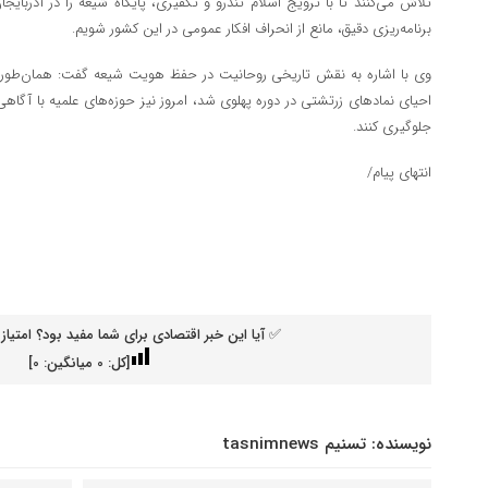
تلاش می‌کنند تا با ترویج اسلام تندرو و تکفیری، پایگاه شیعه را در آذربایج
برنامه‌ریزی دقیق، مانع از انحراف افکار عمومی در این کشور شویم.
وی با اشاره به نقش تاریخی روحانیت در حفظ هویت شیعه گفت: همان‌طور که 
احیای نمادهای زرتشتی در دوره پهلوی شد، امروز نیز حوزه‌های علمیه با آگاه
جلوگیری کنند.
انتهای پیام/
✅ آیا این خبر اقتصادی برای شما مفید بود؟ امتیاز 
[کل:
0
میانگین:
0
]
نویسنده:
تسنیم tasnimnews