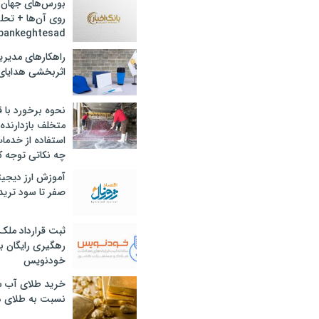
بورس‌های جهان 
روی آن‌ها + تحل
bankeghtesad
راهکارهای مدیری
اثربخشی هدایای 
نحوه برخورد با ق
متخلف بازدارنده
استفاده از خدما
چه نکاتی توجه ک
آموزش ارز دیجیت
صفر تا سود ترید 
ثبت قرارداد ملک
رهگیری رایگان با
خودنویس
خرید طلای آب ش
نسبت به طلای د