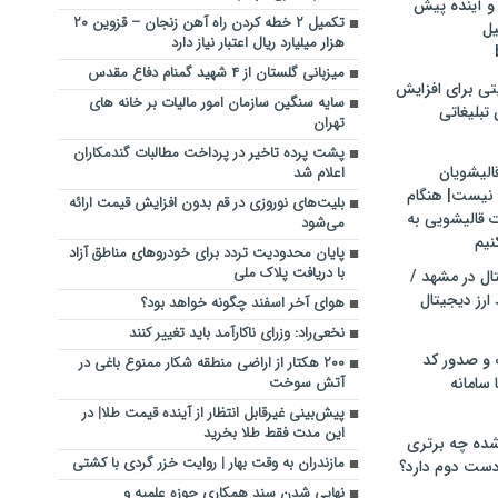
و آینده پیش
تکمیل ۲ خطه کردن راه آهن زنجان – قزوین ۲۰
یل
هزار میلیارد ریال اعتبار نیاز دارد
میزبانی گلستان از ۴ شهید گمنام دفاع مقدس
تی برای افزایش
سایه سنگین سازمان امور مالیات بر خانه های
تبلیغاتی
تهران
پشت پرده تاخیر در پرداخت مطالبات گندمکاران
الیشویان
اعلام شد
 نیست| هنگام
بلیت‌های نوروزی در قم بدون افزایش قیمت ارائه
ت قالیشویی به
می‌شود
نیم
پایان محدودیت تردد برای خودروهای مناطق آزاد
با دریافت پلاک ملی
ال در مشهد /
ارز دیجیتال
هوای آخر اسفند چگونه خواهد بود؟
نخعی‌راد: وزرای ناکارآمد باید تغییر کنند
 و صدور کد
۲۰۰ هکتار از اراضی منطقه شکار ممنوع باغی در
 سامانه
آتش سوخت
پیش‌بینی غیرقابل انتظار از آینده قیمت طلا| در
این مدت فقط طلا بخرید
ده چه برتری
مازندران به وقت بهار | روایت خزر گردی با کشتی
ست دوم دارد؟
نهایی شدن سند همکاری حوزه علمیه و