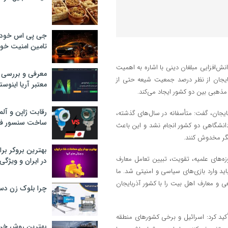
جی پی اس خودرو
تامین امنیت خود
نش‌افزایی مبلغان دینی با اشاره به اهمیت
معرفی و بررسی پ
بایجان از نظر درصد جمعیت شیعه حتی از
معتبر آریا اینوست
مذهبی بین دو کشور ایجاد می‌کند.
رقابت ژاپن و آلم
ربایجان، گفت: متأسفانه در سال‌های گذشته،
ساخت سنسور فش
و دانشگاهی دو کشور انجام نشد و این باعث
گر مخدوش کنند.
بهترین بروکر برا
زه‌های علمیه، تقویت، تبیین تعامل معارف
در ایران و ویژگی‌
ید وارد بازی‌های سیاسی و امنیتی شد. ما
عی و معارف اهل بیت را با کشور آذربایجان
چرا بلوک زن دس
أکید کرد: اسرائیل و برخی کشورهای منطقه
بهترین روش خرید