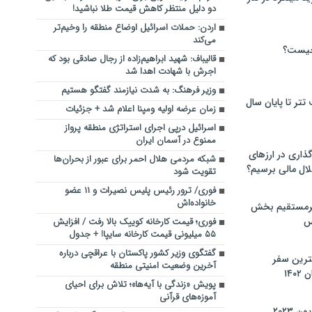
دو دلیل منتظر کاهش قیمت طلا نباشید!
اردن: حملات اسرائیل اوضاع منطقه را وخیم‌تر
می‌کند
چیست؟
قالیباف: شهید ابراهیم‌زاده از رجال صادقی بود که
اجرش با شهادت اهدا شد
وزیر فرهنگ: به شدت نیازمند گفتگو هستیم
تر تا پایان سال
زمان عرضه اولیه ومپنا اعلام شد + جزئیات
اسرائیل درپی اجرای استراتژی منطقه پرواز
ممنوع در آسمان ایران
گذاری در ارزهای
شبکه مردمی هلال احمر برای عبور از بحران‌ها
لال مالی برسیم؟
تقویت شود
فوری/ ترور رئیس پلیس نصیرات و ۱۱ عضو
خانواده‌اش
یرمستقیم بخش
س
فوری؛ قیمت کارخانه کوییک بالا رفت / افزایش
۵۵ میلیونی قیمت کارخانه سایپا! + جدول
گفتگوی وزیر کشور پاکستان با عراقچی درباره
نترین سفر
آخرین وضعیت امنیتی منطقه
۱۴
پویش «زندگی با آیه‌ها»؛ تلاش برای احیای
آموزه‌های قرآنی
 ۲۰۲۳