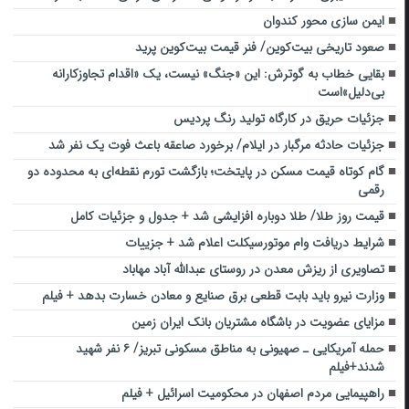
ایمن سازی محور کندوان
صعود تاریخی بیت‌کوین/ فنر قیمت بیت‌کوین پرید
بقایی خطاب به گوترش: این «جنگ» نیست، یک «اقدام تجاوزکارانه
بی‌دلیل»است
جزئیات حریق در کارگاه تولید رنگ پردیس
جزئیات حادثه مرگبار در ایلام/ برخورد صاعقه باعث فوت یک نفر شد
گام کوتاه قیمت مسکن در پایتخت؛ بازگشت تورم نقطه‌ای به محدوده دو
رقمی
قیمت روز طلا/ طلا دوباره افزایشی شد + جدول و جزئیات کامل
شرایط دریافت وام موتورسیکلت‌ اعلام شد + جزییات
تصاویری از ریزش معدن در روستای عبدالله آباد مهاباد
وزارت نیرو باید بابت قطعی برق صنایع و معادن خسارت بدهد + فیلم
مزایای عضویت در باشگاه مشتریان بانک ایران زمین
حمله آمریکایی ـ صهیونی به مناطق مسکونی تبریز/ ۶ نفر شهید
شدند+فیلم
راهپیمایی مردم اصفهان در محکومیت اسرائیل + فیلم