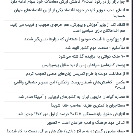
چرا بازار ارز در رکود است؟/ کاهش ارزش معاملات خرد سهام ادامه دارد
ادعای عجیب وزیر کار؛ در حوزه‌ اقتصاد یکی از اولین اقتصادهای جهان
هستیم!
انتقاد تند از وزیر آموزش و پرورش: هم حرفهای عجیب و غریب می زنید،
هم اقداماتتان بازی سیاسی است
از دوج‌کوین تا قیمت خودرو | هفته‌ای که بازارها نفس‌گیر شدند
متأسفیم ؛ صنعت مهم کشور نابود شد
۷۰ ملک دولتی به مزایده گذاشته می‌شود
پوستر کنایه‌آمیز سپاهان پس از برد مقابل پرسپولیس
از مخالفت دولت با طرح تدریس زبان‌های محلی تعجب کردم
عکس | کشیش‌های شیطان‌پرست واتیکان/ این تصویر جنجالی واقعی
است؟
عصاره گیاهان دارویی ایران به کشور‌های اروپایی و آمریکا صادر شد
مستاجران با کمترین هزینه صاحب خانه شوید!
افزایش حقوق بازنشستگان ۵ تا ۲۰ درصد از اول مهر ۱۴۰۲ جدی شد
کدکن مهد فرهنگ و ادب خراسان است + تصویر
حمله سایبری گسترده به مراکز دولتی/ هکرهای عراقی دست به کار شدند!