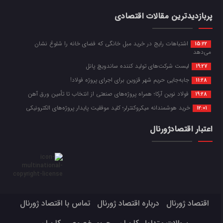
پربازدیدترین مقالات اقتصادی
اشتباهات رایج در خرید مبل خانگی که فضای خانه را شلوغ نشان
15:22
می‌دهد
لیست شرکت‌های تولید کننده ساندویچ پانل
19:27
جابه‌جایی حریم شهر قزوین برای اجرای پروژه فولاد!
11:28
فولاد نوین آرکا؛ همراه پروژه‌های صنعتی از انتخاب تا تأمین ورق آهن
19:28
خرید هوشمندانه میکروکنترلر؛ کلید موفقیت پایدار پروژه‌های الکترونیکی
12:01
اعتبار اقتصادژورنال
اقتصاد ژورنال
درباره اقتصاد ژورنال
تماس با اقتصاد ژورنال