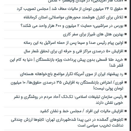
«سگ هار آمریکایی» در میدان ولیعصر! + عکس
حقوق تا ۲۴ میلیون تومان از مالیات معاف شد | مجلس تصویب کرد
تلاش برای کنترل هوشمند محورهای مواصلاتی استان کرمانشاه
بورس در سراشیبی؛ حمایت ۲ میلیون و ۶۰۰ هزار واحد می شکند؟
بهترین هتل های شیراز برای سفر کاری
اولین پیام رئیس صدا و سیما پس از حمله اسرائیل به این رسانه
افزایش ۵۰ درصدی مراکز فنی و حرفه ای برای تحقق شعار سال
خرید طلا قسطی بدون پیش پرداخت ویژه بازنشستگان | دنیا به کام این
قشر شد!
رد پیشنهاد ایران از سوی آمریکا؛ تکرار مواضع باج‌خواهانه هسته‌ای
فوری/ اعتراض بازنشستگان به افزایش ۳۵ درصدی حقوق‌ها/ ۱۰ میلیون
تومان پولی نیست!
رئیس سازمان تبلیغات اسلامی: تک‌تک آحاد مردم در روشنگری و نشر
خوبی نقش دارند‌
افزایش مالیات این افراد / مجلس خط و نشان کشید
تابلوهای گمشده در دبی پیدا شد؛شهرداری تهران: تابلوها ارزش چندانی
نداشت تخریب سیاسی است