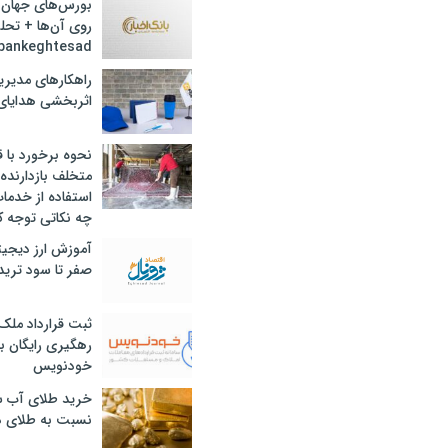
بورس‌های جهان 
روی آن‌ها + تحل
bankeghtesad
راهکارهای مدیری
اثربخشی هدایای 
نحوه برخورد با ق
متخلف بازدارنده
استفاده از خدما
چه نکاتی توجه ک
آموزش ارز دیجیت
صفر تا سود ترید 
ثبت قرارداد ملک
رهگیری رایگان با
خودنویس
خرید طلای آب ش
نسبت به طلای د