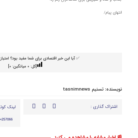
انتهای پیام/
✅ آیا این خبر اقتصادی برای شما مفید بود؟ امتیاز 
[کل:
0
میانگین:
0
]
نویسنده:
تسنیم tasnimnews
اشتراک گذاری :
لینک کوتا
p=257066
📰 اخبار مشابه را مشاهده می کنید