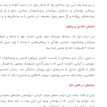
در دو نیمه بعد، این تیم رسانه‌ای بود که ابتکار عمل را در دست گرفت و چند 
بی‌دقتی مهاجمان و درخشش دروازه‌بان پیشکسوتان نساجی، مانع از باز شدن
ضدحمله‌ای برق‌آسا و گل سوم رسول مضیغه، تیر خلاص را به رسانه‌ای‌ها زد و نتیجه را ۳ ب
نمایش نمادین و پرشور
این دیدار تنها یک مسابقه دوستانه نبود؛ نوعی تجدید عهد با یادها و نام‌
بازیکنان پیشکسوت نساجی، هم
شماره ۷ همواره با نام او عجین شده بود.
در سوی دیگر، تیم رسانه‌ای با به‌دست داشتن پیراهن قدیمی و نوستالژی
درویش را گرامی داشتند؛ کسی که با بنیان‌گذاری شموشک نوشهر، راه فوتبال ماز
فراتر از نتایج، تبدیل به مدرسه‌ای برای پرورش ستارگان شد: رحمان احم
خلعتبری، میثم بائو، محسن یوسفی، سهراب انتظاری و بسیاری دیگر، از دامنه 
ستاره‌ای در نقش تازه
یکی از نکات جالب این دیدار، حضور شهاب گردان، دروازه‌بان سال‌های نه‌چندان
یک مهاجم بود! گردان که از مهمانان ویژه این بازی بود، در خط حمله پی
جذاب و شاد و شیرینی برای تماشاگران رقم زد.