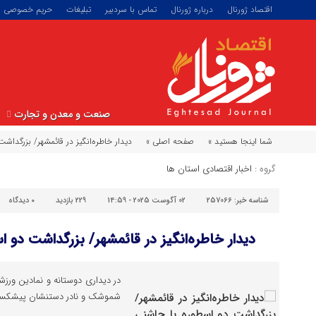
اقتصاد ژورنال
درباره ژورنال
تماس با سردبیر
تبلیغات
حریم خصوصی
صنعت و معدن و تجارت
شما اینجا هستید »
صفحه اصلی »
دیدار خاطره‌انگیز در قائمشهر/ بزرگداش
گروه :
اخبار اقتصادی استان ها
شناسه خبر:
257066
02 آگوست 2025 - 14:59
229 بازدید
۰
دیدگاه
دیدار خاطره‌انگیز در قائمشهر/ بزرگداشت دو ا
در دیداری دوستانه و نمادین ورز
شموشک و نادر دستنشان پیشکسوت