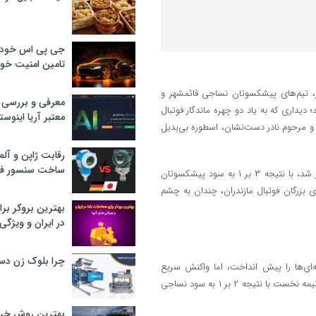
جی پی اس خودرو
تامین امنیت خود
ر، تیم‌های پیشکسوتان نساجی قائمشهر و
معرفی و بررسی پ
یداری که به یاد دو چهره ماندگار فوتبال
معتبر آریا اینوست
 مرحوم نادر دست‌نشان، اسطوره بی‌بدیل
رقابت ژاپن و آلم
ساخت سنسور فش
این دیدار دوستانه که در هوای گرم تابستان در سه نیمه‌ی ۳۰ دقیقه‌ای برگزار شد، با نتیجه ۳ بر ۱ به سود پیشکسوتان
ای بزرگان فوتبال مازندران، چندان به چشم
بهترین بروکر برا
در ایران و ویژگی‌
چرا بلوک زن دس
ه‌ای‌ها را پیش انداخت، اما واکنش سریع
نساجی‌چی‌ها با دو گل پیاپی از علی عابدی و شهرام علیپور، ورق را برگرداند و نیمه نخست با نتیجه ۲ بر ۱ به سود نساجی
بهترین روش خرید