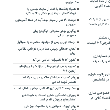
ن از نگاه سایت
۳۰۰ میلیون
صاد آفرین
همراه بانک‌ها را فقط از سایت رسمی یا
فروشگاه‌های نرم‌افزاری داخلی دانلود کنید
سرور از شرکت
شهادت ۱۹ نفر از مردم نجف‌آباد در حمله آمریکایی
 شتابان هاست
صهیونی ‌
پیگیری ریش‌سفیدان الیگودرز برای
محرومیت‌زدایی
ی بیشتر
الزامات ایران پس از مواجهه مقتدرانه با اسرائیل
خارجی؟ + لیست
ادعای جنجالی رییس سیا درباره توانایی نظامی
ایران
م حسابداری
آیفون ۱۷ با تغییرات اساسی می‌آید
ه و به صرفه
تسویه بدهی ایرلاین‌ها با عراق شرط پروازهای
اربعین ۱۴۰۴
ای پاتوبیولوژی
پیام تسلیت سرلشکر حاتمی در پی درگذشت
 در تشخیص
همسر شهید فلاحی
۱۰۰ درصد کارکنان نیروگاه اتمی بوشهر داخلی است
خصوصی سازی
پرورش دهندگان ماهی نسبت به هواددهی
تصاد کلان در
استخرهای پرورش اقدام کنند
پیام تبریک «عراقچی» به مناسبت روز ملی