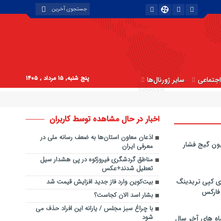
پنج شنبه, ۱۵ مرداد , ۱۴۰۵
جتماعی
سایر ژورنال‌ها
اخبار در حال مشاهده توسط کاربران
اذعان معاون استان‌ها به ضعف رسانه ملی در
ون گیج فشار
معرفی ایران
مناطق گردشگری فیروزکوه در پی هشدار سیل
تعطیل شدند+عکس
ی کپی‌ تریدینگ
بیت‌کوین وارد فاز جدید افزایش قیمت شد
 فارکس
بشار اسد الان کجاست؟
با چراغ سبز مجلس / یارانه این افراد حذف می
شود
اه های آخر سال