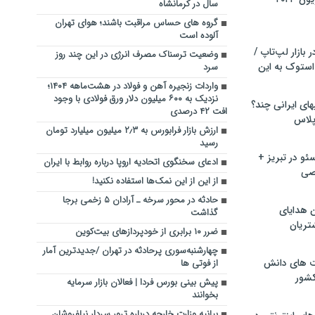
سال در کرمانشاه
گروه های حساس مراقبت باشند؛ هوای تهران
آلوده است
بازار لپ‌تاپ /
وضعیت ترسناک مصرف انرژی در این چند روز
استوک به این
سرد
واردات زنجیره آهن و فولاد در هشت‌ماهه ۱۴۰۴؛
نزدیک به ۶۰۰ میلیون دلار ورق فولادی با وجود
ماشین لباسشویی‎های ایرانی چند؟
افت ۴۲ درصدی
 پلاس
ارزش بازار فرابورس به ۲٫۳ میلیون میلیارد تومان
رسید
و در تبریز +
ادعای سخنگوی اتحادیه اروپا درباره روابط با ایران
صی
از این از این نمک‌ها استفاده نکنید!
حادثه در محور سرخه ـ آرادان ۵ زخمی برجا
ن هدایای
گذاشت
تریان
ضرر ۱۰ برابری از خودپردازهای بیت‌کوین
چهارشنبه‌سوری پرحادثه در تهران /جدیدترین آمار
ت های دانش
از فوتی ها
کشور
پیش بینی بورس فردا | فعالان بازار سرمایه
بخوانند
بیانیه وزارت خارجه درباره ترور سردار نیلفروشان