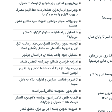
پیش‌بینی فعالان بازار خودرو از قیمت + جدول
وزیر نیرو از مازندران هشدار داد: خط قرمز مصرف
بی‌رویه انرژی را جدی بگیرید
چیست؟
رنجبرزاده: مردم خواهان تقویت بنیه دفاعی کشور
هستند
با تعطیلی پنجشنبه‌ها حقوق کارگران کاهش
تر تا پایان سال
می‌یابد؟
توسعه بدون رسانه‌ها اتفاق نمی‌افتد| رسالت اتاق
ایران ترجیح نگاه ملی به منافع بنگاهی است
تشکیل جبهه واحد رسانه‌ای در استان بوشهر
گذاری در ارزهای
لال مالی برسیم؟
ادارات خراسان شمالی چهارشنبه تعطیل شدند
پایانه برکت از فردا آماده خدمات‌دهی به زائران
اربعین است
یرمستقیم بخش
س
تاخیر در فعالیت مدارس و ادارات ایلام به دلیل
سرما
علم بدون معنویت تناقض‌آمیز است
نترین سفر
قیمت طلای ۱۸عیار امروز دوشنبه ۲۷بهمن/ کاهش
۱۴
قیمت طلا + جدول و جزئیات
ضرورت تدوین بسته اجرایی برای تحقق شعار
 ۲۰۲۳