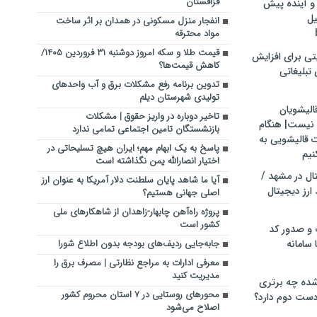
قزاقستان
و آینده پیش
یل
انفجار منزل مسکونی در همدان بر اثر ساخت
مواد محترقه
قیمت طلا و سکه امروز دوشنبه ۳۱ فروردین ۱۴۰۵/
تی برای افزایش
کاهش قیمت‌ها؟
تبلیغاتی
تدوین برنامه رفع مشکلات برق و آب واحدهای
تولیدی شهرستان دیلم
الیشویان
تاخیر دوباره در واریز حقوق | مشکلات
 نیست| هنگام
بازنشستگان تامین اجتماعی تمامی ندارد
ت قالیشویی به
پاسخ به یک ابهام مهم؛ ایران هیچ تسلیحاتی در
نیم
اختیار انصارالله یمن نگذاشته است
ال در مشهد /
آیا ما شاهد پایان سلطنت دلار آمریکا به عنوان ارز
ارز دیجیتال
اصلی جهانی هستیم؟
پروژه راه‌آهن چابهار-زاهدان از شاهکارهای ملی
کشور است
 و صدور کد
 سامانه
جابه‌جایی ردیف‌های بودجه بدون اطلاع شورا
معرفی ادارات به مراجع نظارتی | مصرف برق را
مدیریت کنید
ده چه برتری
محورهای روستایی در ۷ استان محروم کشور
ست دوم دارد؟
اصلاح می‌شود