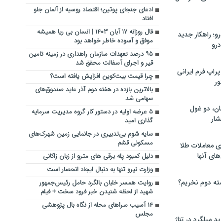
ادعای جنجای پوتین؛ اقتصاد روسیه از آلمان جلو
افتاد
فال روزانه ۱۷ آبان ۱۴۰۳ | انسان بی ریا همیشه
؛ راهکار جدید
موفق و آسوده خاطر خواهد بود
رو
۹۵ درصد تعهدات سازمان راهداری در زمینه تامین
قیر و اجرای آسفالت محقق شد
راپ فرم ایرانی
چرا قیمت بیت‌کوین افزایش یافته است؟
ور
بالاترین بازده در هفته دوم آذر عاید صندوق‌های
سهامی شد
ان، دو غول
۵ عرضه اولیه در دستور کار گروه مدیریت سرمایه
ار
گذاری امید
سایه شوم بی‌تدبیری در جانمایی زمین شهرک‌های
مسکونی قشم
ی معاملات طلا
های آنها
دلیل کمبود پله برقی های مترو از زبان زاکانی
وزارت نیرو تنها به دنبال ایجاد انحصار است
ته دوم نخریم؟
روایت همسر خلبان بالگرد حامل رئیس‌جمهور
شهید از لحظه‌ شنیدن خبر فرود سخت + فیلم
۱۴ آسیب سراهای محله از نگاه بال پژوهشی
مجلس
 میلگرد در تناژ