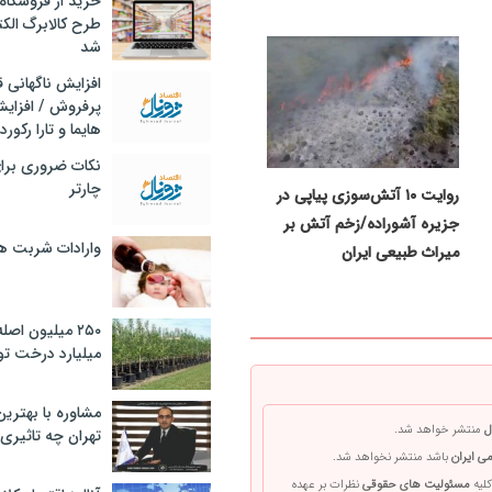
خرید از فروشگاه‌
طرح کالابرگ الک
شد
افزایش ناگهانی
پرفروش / افزایش
هایما و تارا رکورد
نکات ضروری برا
چارتر
روایت ۱۰ آتش‌سوزی پیاپی در
جزیره آشوراده/زخم آتش بر
وارادات شربت 
‌میراث طبیعی ایران
۲۵۰ میلیون اص
میلیارد درخت تو
مشاوره با بهتری
ل
منتشر خواهد شد.
تهران چه تاثیری 
ی ایران
باشد منتشر نخواهد شد.
کلیه
مسئولیت های حقوقی
نظرات بر عهده