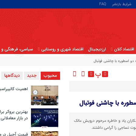
شرایط بازنشر
FAQ
اقتصاد کلان
ارزدیجیتال
اقتصاد شهری و روستایی
سیاسی، فرهنگی و ا
ت دو اسطوره با چاشنی فوتبال
پ
محبوب
جدید
دیدگاهها
اهمیت کالیبراسی
سطوره با چاشنی فوتبال
بهترین بروکر برا
در بازار معاملاتی
شکاران یاد و خاطره مرحوم درویش مالک
 نساجی را گرامی داشتند.
قیمت آجیل در م