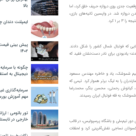
بالا
موقعیت جدی روی دروازه حریف خلق کرد، اما
 دروازه شد. در واپسین ثانیه‌های بازی،
ر ۱ کرد.
ایمپلنت دندان 
پیش بینی قیمت ت
هایی که فوتبال شمال کشور را شکل دادند.
۱۴۰۲
گی با پیراهن‌هایی با شماره ۷ وارد زمین شدند؛ یادبودی برای نادر دست‌نشان فقید که
چگونه با سرمایه‌
ک تیم شموشک، یاد و خاطره مهندس مسعود
دیجیتال به استق
ندران را به لیگ برتر هموار کرد. تیمی که
دی، کیانوش رحمتی، محسن بنگر، محمدرضا
سرمایه‌گذاری غ
شموشک به قله فوتبال ایران رسیدند.
مهم آموزش بور
تور باتومی : ارزا
خارجی در تابستان ۰۲
 دور تیم‌ملی و باشگاه پرسپولیس، در قالب
شکسوتان نساجی نقش‌آفرینی کرد و لحظات
نکات خرید تلویزیون