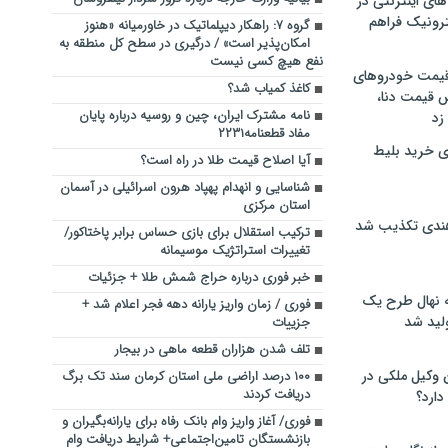
های اینترنتی در
ترونیک فراهم
گروه ۷: راهکار دیپلماتیک در خاورمیانه «هنوز
امکان‌پذیر است» / درگیری در سطح کل منطقه به
نفع هیچ کسی نیست
 قیمت خودروهای
کاغذ کمیاب شد؟
 قیمت دنا،
نامه مشترک ایران، چین و روسیه درباره پایان
 زد
مفاد قطعنامه۲۲۳۱
ی خرید بلیط
آیا اصلاح قیمت طلا در راه است؟
شناسایی و انهدام پهپاد هرون اسرائیلی در آسمان
استان مرکزی
هندی تکذیب شد
ترکیب استقلال برای بازی حساس برابر پاختاکور/
تغییرات استراتژیک موسیمانه
خبر فوری درباره حراج شمش طلا + جزئیات
له نهال طرح یک
فوری / زمان واریز یارانه دهه فجر اعلام شد +
لید شد
جزییات
تلف شدن هزاران قطعه ماهی در بیجار
ن وکیل ملکی در
۱۰۰ درصد اراضی ملی استان کرمان سند تک برگ
دریافت کردند
دارد؟
فوری/ آغاز واریز وام بانک رفاه برای یارانه‌بگیران و
بازنشستگان تامین‌اجتماعی+ شرایط دریافت وام