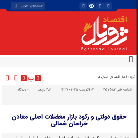
پ
گروه :
اخبار اقتصادی استان ها
شناسه خبر:
257583
03 آگوست 2025 - 22:27
281 بازدید
۰
دیدگاه
حقوق دولتی و رکود بازار معضلات اصلی معادن
خراسان شمالی