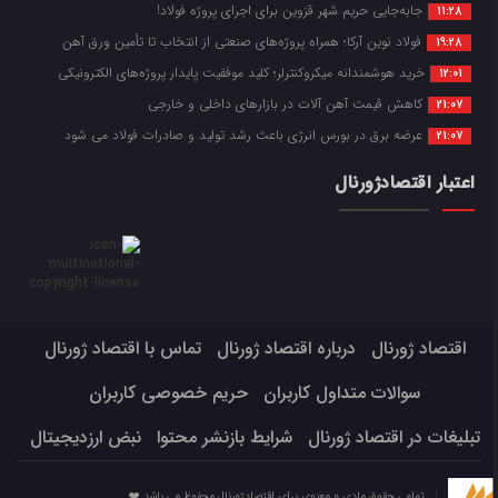
جابه‌جایی حریم شهر قزوین برای اجرای پروژه فولاد!
11:28
فولاد نوین آرکا؛ همراه پروژه‌های صنعتی از انتخاب تا تأمین ورق آهن
19:28
خرید هوشمندانه میکروکنترلر؛ کلید موفقیت پایدار پروژه‌های الکترونیکی
12:01
کاهش قیمت آهن آلات در بازارهای داخلی و خارجی
21:07
عرضه برق در بورس انرژی باعث رشد تولید و صادرات فولاد می شود
21:07
اعتبار اقتصادژورنال
اقتصاد ژورنال
درباره اقتصاد ژورنال
تماس با اقتصاد ژورنال
سوالات متداول کاربران
حریم خصوصی کاربران
تبلیغات در اقتصاد ژورنال
شرایط بازنشر محتوا
نبض ارزدیجیتال
تمامی حقوق مادی و معنوی برای اقتصادژورنال محفوظ می باشد ❤️