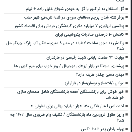
است
گل استقلال به تراکتور با گل به خودی شجاع خلیل زاده + فیلم
برافراشته شدن پرچم مخالفان سوری در قلعه تاریخی شهر حلب
پتانسیل ارزآوری ۷ میلیارد دلاری گردشگری درمانی برای اقتصاد کشور
کاهش ۱۰ درصدی صادرات پتروشیمی ایران
واکنش به مجوز ساخت ۷طبقه در معبر ۸ متری؛مشکل آب پارک چیتگر حل
شد؟
روایت ۷۲ ساعت پایانی شهید رئیسی در مازندران
پیشتازی سولانا در بازار ارزهای دیجیتال / روز خوب برای میم کوین ها
دیدن مسی چقدر هزینه دارد؟
عوامل ثبات‌ساز و نوسان‌ساز در بازار ارز
خبر خوش برای بازنشستگان /همه بازنشستگان شامل همسان سازی
خواهند شد
اختصاص اعتبار بانکی ۱۳۰ هزار میلیارد ریالی برای تعاونی ها
واریز حقوق فروردین ماه بازنشستگان / تکلیف وام ضروری سال ۱۴۰۳ چه
شد؟
بهرام رادان پدر شد+ عکس