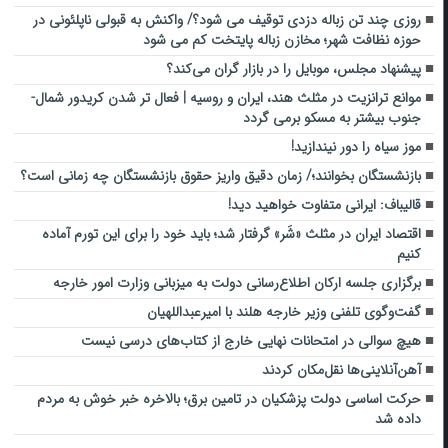
روزی چند تن زباله دزدی توقیف می شود؟/ واکنش به قبولی ناپلئونی در
حوزه نظافت شهر؛ مخازن زباله پایتخت کم می شود
‌پیشنهاد مجلس، موبایل را در بازار گران می‌کند؟
موانع ترانزیت در مثلث هند، ایران و روسیه | فعال تر شدن کریدور شمال-
جنوب بیشتر به مسکو برمی گردد
موز سیاه را دور نیندازید!
بازنشستگان بخوانند؛/ زمان دقیق واریز حقوق بازنشستگان چه زمانی است؟
قالیباف: ایرانی متفاوت خواهید دید!
اقتصاد ایران در مثلث «شَر» گرفتار شد؛ باید خود را برای این تورم آماده
کنیم
برگزاری جلسه ارکان اطلاع‌رسانی دولت به میزبانی وزارت امور خارجه
گفت‌وگوی تلفنی وزیر خارجه هلند با امیرعبداللهیان
هیچ سوالی در امتحانات نهایی‌ ‌خارج‌ از کتاب‌های درسی نیست
آهن‌‌آنلاینی‌ها نقل‌مکان کردند
حرکت اساسی دولت پزشکیان در تامین برق؛ بالاخره خبر خوش به مردم
داده شد