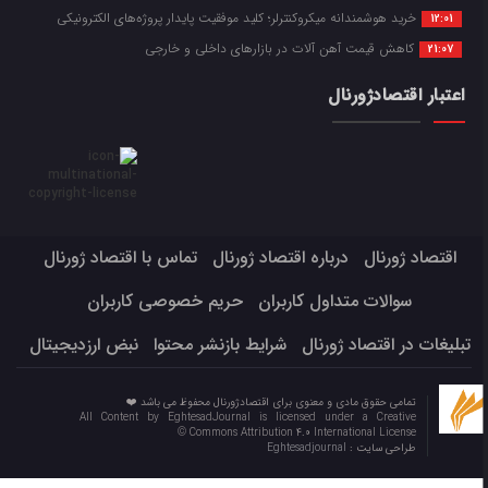
خرید هوشمندانه میکروکنترلر؛ کلید موفقیت پایدار پروژه‌های الکترونیکی
12:01
کاهش قیمت آهن آلات در بازارهای داخلی و خارجی
21:07
اعتبار اقتصادژورنال
اقتصاد ژورنال
درباره اقتصاد ژورنال
تماس با اقتصاد ژورنال
سوالات متداول کاربران
حریم خصوصی کاربران
تبلیغات در اقتصاد ژورنال
شرایط بازنشر محتوا
نبض ارزدیجیتال
تمامی حقوق مادی و معنوی برای اقتصادژورنال محفوظ می باشد ❤️
All Content by EghtesadJournal is licensed under a Creative
Commons Attribution 4.0 International License ©️
طراحی سایت :
Eghtesadjournal