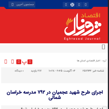
پ
گروه :
اخبار اقتصادی استان ها
شناسه خبر:
257732
04 آگوست 2025 - 10:28
217 بازدید
۰
دیدگاه
اجرای طرح شهید عجمیان در ۷۹۲ مدرسه خراسان
شمالی