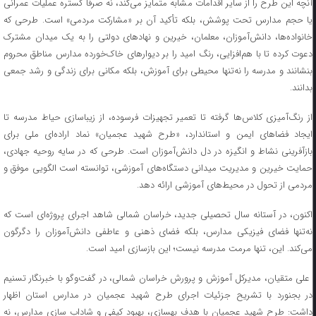
آنچه این طرح را از سایر اقدامات مشابه متمایز می‌کند، نه صرفاً گستره عملیات عمرانی
یا حجم مدارس تحت پوشش، بلکه تأکید آن بر «مشارکت مردمی» است. طرحی که
خانواده‌ها، دانش‌آموزان، معلمان، خیرین و نهادهای دولتی را به یک میدان مشترک
دعوت کرده تا با هم‌افزایی، رنگ امید را بر دیوارهای خاک‌خورده مدارس مناطق محروم
بنشانند و مدرسه را نه‌تنها محیطی برای آموزش، بلکه مکانی برای زندگی و رشد جمعی
بدانند.
از رنگ‌آمیزی کلاس‌ها گرفته تا تعمیر تجهیزات فرسوده، از زیباسازی حیاط مدرسه تا
ایجاد فضاهای ایمن و استاندارد، «طرح شهید عجمیان» نماد اراده‌ای ملی برای
بازآفرینی نشاط و انگیزه در دل دانش‌آموزان است. طرحی که در سایه روحیه جهادی،
حمایت خیرین و مدیریت میدانی دستگاه‌های آموزشی، توانسته است الگویی موفق و
مردمی از تحول در محیط‌های آموزشی ارائه دهد.
اکنون، در آستانه سال تحصیلی جدید، خراسان شمالی شاهد اجرای پروژه‌ای است که
نه‌تنها فضای فیزیکی مدارس، بلکه فضای ذهنی و عاطفی دانش‌آموزان را دگرگون
می‌کند. این، تنها مرمت مدرسه نیست؛ این بازسازی امید است.
علی متقیان، مدیرکل آموزش و پرورش خراسان شمالی، در گفت‌وگو با خبرنگار تسنیم
در بجنورد با تشریح جزئیات اجرای طرح شهید عجمیان در مدارس استان اظهار
داشت: طرح شهید عجمیان با هدف بهسازی، بهبود کیفی و شاداب سازی مدارس، نه