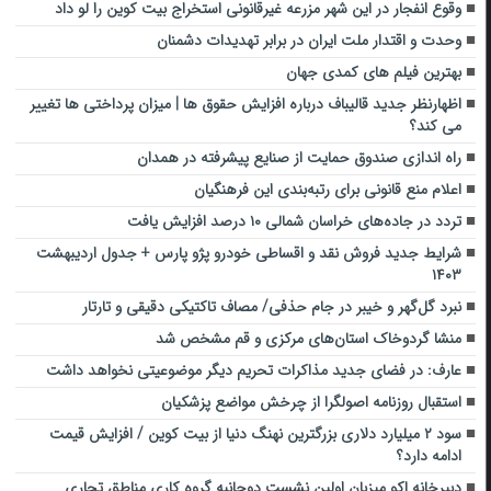
وقوع انفجار در این شهر مزرعه غیرقانونی استخراج بیت کوین را لو داد
وحدت و اقتدار ملت ایران در برابر تهدیدات دشمنان
بهترین فیلم های کمدی جهان
اظهارنظر جدید قالیباف درباره افزایش حقوق ها | میزان پرداختی ها تغییر
می کند؟
راه اندازی صندوق حمایت از صنایع پیشرفته در همدان
اعلام منع قانونی برای رتبه‌بندی این فرهنگیان
تردد در جاده‌های خراسان شمالی ۱۰ درصد افزایش یافت
شرایط جدید فروش نقد و اقساطی خودرو پژو پارس + جدول اردیبهشت
۱۴۰۳
نبرد گل‌گهر و خیبر در جام‌ حذفی/ مصاف تاکتیکی دقیقی و تارتار
منشا گردوخاک استان‌های مرکزی و قم مشخص شد
عارف: در فضای جدید مذاکرات تحریم دیگر موضوعیتی نخواهد داشت
استقبال روزنامه اصولگرا از چرخش مواضع پزشکیان
سود ۲ میلیارد دلاری بزرگترین نهنگ دنیا از بیت کوین / افزایش قیمت
ادامه دارد؟
دبیرخانه اکو میزبان اولین نشست دوجانبه گروه کاری مناطق تجاری