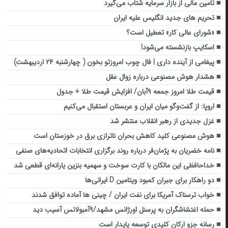
تامین مالی از بازار سرمایه شتاب می‌گیرد
تحریم های جدید انگلیس علیه ایران
«شورای عالی کار» تعطیل است؟
اسکایپ بازنشسته می‌شود!
پیغامی از آینده داری | فال چوب امروزتو بخون ( چهارشنبه ۲۴ اردیبهشت)
هشدار هوش مصنوعی درباره زوال عقل
قیمت طلا امروز جمعه ۹آبان/ افزایش قیمت طلا + جدول
اروپا: از گفت‌وگو میان ایران و عربستان استقبال می‌کنیم
غزل جدیدی از رهبر انقلاب منتشر شد
هوش مصنوعی کلید کاهش بحران ناترازی برق در خوزستان است
نامه خضریان به پژمان‌فر درباره روند برگزاری انتخابات اتحادیه‌های صنفی
خداحافظی این مالکان با کارت سوخت و سهمیه بنزین یارانه‌ای قطعی شد
دو راهکار برای جبران کمبود ویتامین D ایرانی‌ها
خواب ترسناک آمریکا برای نفت ایران / چینی ها آماده توافق شدند
حمله اغتشاشگران به پرسنل اورژانس مشهد/۹آمبولانس آسیب دید
رسانه جزو ارکان کلیدی توسعه پایدار است