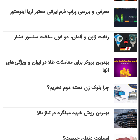
معرفی و بررسی پراپ فرم ایرانی معتبر آریا اینوستور
رقابت ژاپن و آلمان، دو غول ساخت سنسور فشار
بهترین بروکر برای معاملات طلا در ایران و ویژگی‌های
آنها
چرا بلوک زن دسته دوم نخریم؟
بهترین روش خرید میلگرد در تناژ بالا
ایمپلنت دندان چیست؟