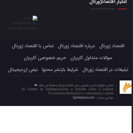
اعتبار اقتصادژورنال
اقتصاد ژورنال
درباره اقتصاد ژورنال
تماس با اقتصاد ژورنال
سوالات متداول کاربران
حریم خصوصی کاربران
تبلیغات در اقتصاد ژورنال
شرایط بازنشر محتوا
نبض ارزدیجیتال
تمامی حقوق مادی و معنوی برای اقتصادژورنال محفوظ می باشد ❤️
All Content by EghtesadJournal is licensed under a Creative
Commons Attribution 4.0 International License ©️
طراحی سایت :
Eghtesadjournal