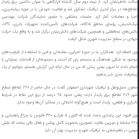
ساکت خاطرنشان کرد: از نیمه دوم سال گذشته قرارگاهی با عنوان «تأمین برق پایدار
تقاطع‌ها» در مرکز کنترل ترافیک تشکیل شد و فعالیت خودش را در حوزه برنامه‌ریزی،
اجرا و معاملات آغاز کرد. جلسات مختلفی با حضور نمایندگان شرکت مهندسی
نیک‌اندیش، رؤسای مناطق ۱۵‌گانه، شرکت‌های تأمین‌کننده تجهیزات باتری، UPS،
باکس‌های محافظتی و همچنین شرکت‌های دانش‌بنیان برگزار شد و به واقع یک حرکت
جهادی در سطح مدیریت شهری شکل گرفت.
وی اضافه کرد: همکاران ما در حوزه اجرایی، معاملاتی و فنی با استفاده از ظرفیت‌های
موجود به شکلی هماهنگ و منسجم پای کار آمدند و مجموعه‌ای از اقدامات عملیاتی را
انجام دادند تا امروز، یعنی زمانی که من در حال ارائه این گزارش هستم، بتوانیم از یک
پیشرفت جدی خبر بدهیم.
معاون حمل‌ونقل و ترافیک شهرداری اصفهان گفت: در حال حاضر از ۲۲۰ تقاطع سطح
شهر ۲۰۹ تقاطع برق پایدار دارند؛ یعنی حدود ۹۵ درصد از برق این نقاط در شرایط
ناترازی و قطعی، پایدار است و هیچ‌گونه اختلالی در عملکرد آن‌ها وجود ندارد.
وی افزود: این پایداری باعث شده که اکنون ۵ هزار و ۳۲۰ فانوس یا چراغ راهنمایی و
۲۲۰ سامانه و دوربین نظارت تصویری به‌صورت کامل روشن و فعال باقی بمانند که نقش
مهمی در نظم‌بخشی به ترافیک شهر و مدیریت بهتر آن دارد.