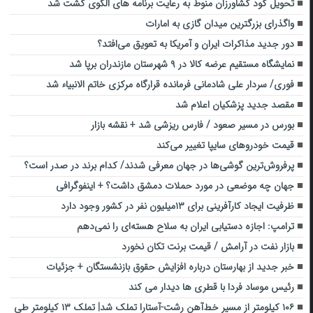
تحویل کود کشاورزان منوط به رعایت برنامه های الگوی کشت شد
واگذرای بزرگترین میدان گازی به امارات
دور جدید مذاکرات ایران و آمریکا به تعویق می‌افتد؟
نمایشگاه مستقیم عرضه کالا در ۹ شهرستان مازندران برپا شد
فوری/ سردار علی شادمانی فرمانده قرارگاه مرکزی خاتم الانبیاء شد
مقصد جدید پزشکیان اعلام شد
بورس در مسیر صعود / فارس ریزشی شد + نقشه بازار
قیمت خودروهای سایپا تغییر می‌کند
پرفروش‌ترین گوشی‌ها در جهان معرفی شدند/ کدام برند در صدر است؟
جهان چه موضعی در مورد حملات دمشق داشت؟ + اینفوگرافی
ظرفیت ایجاد کارآفرینی برای ۱۳میلیون نفر در کشور وجود دارد
ترامپ: اجازه دستیابی ایران به سلاح هسته‌ای را نمی‌دهم
بازار نفت در آرامش / قیمت برنت تکان نخورد
خبر جدید از بهارستان درباره افزایش حقوق بازنشستگان + جزئیات
رئیس موساد فردا با قطری ها دیدار می کند
۱۰۶ کیلومتر از مسیر خط‌آهن رشت-آستارا تملک شد| تملک ۱۳ کیلومتر طی