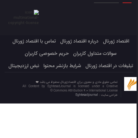
اقتصاد ژورنال
درباره اقتصاد ژورنال
تماس با اقتصاد ژورنال
سوالات متداول کاربران
حریم خصوصی کاربران
تبلیغات در اقتصاد ژورنال
شرایط بازنشر محتوا
نبض ارزدیجیتال
تمامی حقوق مادی و معنوی برای اقتصادژورنال محفوظ می باشد ❤️
All Content by EghtesadJournal is licensed under a Creative
Commons Attribution 4.0 International License ©️
طراحی سایت :
Eghtesadjournal