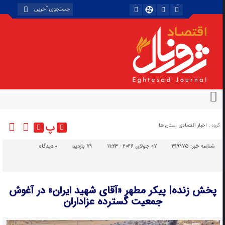
پ
گروه :
اخبار اقتصادی استان ها
شناسه خبر:
319975
07 جولای 2026 - 11:23
79 بازدید
۰
دیدگاه
پخش زنده| پیکر مطهر «آقای شهید ایران» در آغوش
جمعیت گسترده عزاداران