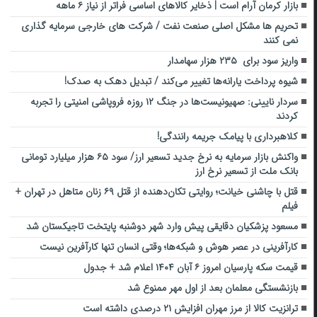
بازار کرمان آرام است | ذخایر کالاهای اساسی فراتر از نیاز ۶ ماهه
تحریم ها مشکل اصلی صنعت نفت / شرکت های خارجی سرمایه گذاری
نمی کنند
واریز سود برای ۲۳۵ هزار سهامدار
شیوه پرداخت یارانه‌ها تغییر می‌کند / تبدیل دهک به صدک!
سردار نایینی: صهیونیست‌ها در جنگ ۱۲ روزه فروپاشی امنیتی را تجربه
کردند
کلاهبرداری با پیامک جریمه رانندگی!
واکنش بازار سرمایه به نرخ جدید تسعیر ارز/ سود ۶۵ هزار میلیارد تومانی
بانک ملت از تسعیر نرخ ارز
قتل با چاشنی خیانت؛ روایتی تکان‌دهنده از قتل ۶۹ زنان متاهل در تهران +
فیلم
مسعود پزشکیان دقایقی پیش وارد شهر دوشنبه پایتخت تاجیکستان شد
کارآفرینی در عصر هوش و شبکه‌ها؛ وقتی انسان تنها کارآفرین نیست
قیمت سکه پارسیان امروز ۶ آبان ۱۴۰۴ اعلام شد + جدول
بازنشستگی معلمان بعد از اول مهر ممنوع شد
ترانزیت کالا از مرز مهران افزایش ۲۱ درصدی داشته است