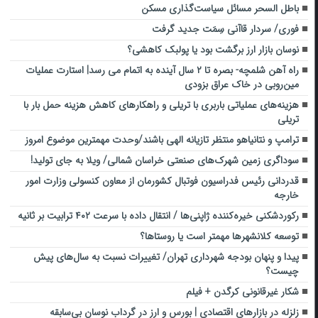
باطل السحر مسائل سیاست‌گذاری مسکن
فوری/ سردار قاآنی سِمَت جدید گرفت
نوسان بازار ارز برگشت بود یا پولبک کاهشی؟
راه آهن شلمچه- بصره تا ۲ سال آینده به اتمام می رسد| استارت عملیات
مین‌روبی در خاک عراق بزودی
هزینه‌های عملیاتی باربری با تریلی و راهکارهای کاهش هزینه حمل بار با
تریلی
ترامپ و نتانیاهو منتظر تازیانه الهی باشند/وحدت مهمترین موضوع امروز
سوداگری زمین شهرک‌های صنعتی خراسان شمالی/ ویلا به جای تولید!
قدردانی رئیس فدراسیون فوتبال کشورمان از معاون کنسولی وزارت امور
خارجه
رکوردشکنی خیره‌کننده ژاپنی‌ها / انتقال داده با سرعت ۴۰۲ ترابیت بر ثانیه
توسعه کلانشهرها مهمتر است یا روستاها؟
پیدا و پنهان بودجه شهرداری تهران/ تغییرات نسبت به سال‌های پیش
چیست؟
شکار غیرقانونی کرگدن + فیلم
زلزله در بازارهای اقتصادی | بورس و ارز در گرداب نوسان بی‌سابقه