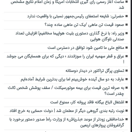
ساعت آغاز رسمی رای‌ گیری انتخابات آمریکا و زمان اعلام نتایج مشخص
شد
حضرتی: شایعه استعفای رئیس‌جمهور نسبتی با واقعیت ندارد
صعود قیمت تن ماهی /یک تن ماهی ساده چند؟
وزیر راه: با نرخ گذاری دستوری بلیت هواپیما مخالفیم| افزایش تعداد
صندلی ناوگان هوایی
منافع ملی ما تامین شود توافق در دسترس است
عراق و قطر سهمیه ایران را سوزاندند ؛ دیگی که برای همسایگان می جوشد
!
تساوی پرگل تراکتور در دیدار دوستانه
عارف: به دو سال آینده خوش‌بینم اما برای بدترین شرایط آماده‌ایم
به صرفه ترین قیمت برای بیمه موتورسیکلت / سقف پوشش شخص ثالث
چقدر است؟
اشتغال اتباع بیگانه فاقد پروانه کار، ممنوع است
نوبت رتبه بندی گروهی دیگر از معلمان شد | دولت حسابی به خرج افتاد
خداحافظی زودتر از موعد «بذرپاش» از وزارت راه| صدور دستور برخورد با
گرانفروشان پروازهای اربعین