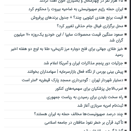
۲۵ هزار نفر در چهارمحال و بختیاری ‌خون اهدا کردند
ایران حمله رژیم صهیونیستی به ضاحیه بیروت را محکوم کرد
قیمت برنج هندی کیلویی چند؟ + جدول برندهای پرفروش
محل برگزاری فینال جام حذفی تغییر کرد؟
صعود سنگین قیمت محصولات سایپا / این خودرو یک‌روزه ۷۰ میلیون
گران شد
خیز طلای جهانی برای فتح دوباره مرز تاریخی؛ طلا به اوج دو هفته اخیر
رسید
جزئیات دور پنجم مذاکرات ایران و آمریکا اعلام شد
پیش بینی بورس از نگاه فعال بازارسرمایه | سهامداران بخوانند
دستیار شهردار تهران : گودبرداری مسجد پارک قیطریه ۶متر است
ضرب‌الاجل پزشکیان برای سهمیه‌های کنکور
راه سخت بایدن برای رسیدن به ریاست جمهوری
ثبت‌نام امریه سربازی آغاز شد
چند درصد صهیونیست‌ها مخالف حمله به ایران هستند؟
تأکید قرآن بر خطر نفوذ منافقان در جامعه اسلامی