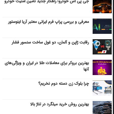
جی پی اس خودرو؛ راهکار جدید تامین امنیت خودرو
معرفی و بررسی پراپ فرم ایرانی معتبر آریا اینوستور
رقابت ژاپن و آلمان، دو غول ساخت سنسور فشار
بهترین بروکر برای معاملات طلا در ایران و ویژگی‌های
آنها
چرا بلوک زن دسته دوم نخریم؟
بهترین روش خرید میلگرد در تناژ بالا