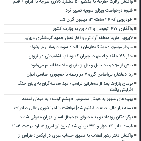
واکنش وزارت خارجه به بدهی ۵۰ میلیارد دلاری سوریه به ایران + فیلم
شیوه درخواست ویزای سوریه تغییر کرد
خودرویی که ۲۴ ساعته ۱۳ میلیون گران شد
واگذاری ۴۷۰ اتوبوس و ۶۲۶ ون به وزارت کشور
لایروبی مارینا منطقه آزادانزلی؛ آغاز فصل جدید گردشگری دریایی
سردار موسوی: موشک‌هایمان با اتحاد سوخت‌رسانی می‌شوند
حفر ۳۸ حلقه چاه جهت جبران کمبود آب آشامیدنی در قزوین
بیش از ۹۰ درصد حمل و نقل از طریق جاده‌ها انجام می‌شود
رد ادعاهای بی‌اساس گروه ۷ در رابطه با جمهوری اسلامی ایران
نوسان بازار‌ها بعد از سخنرانی ترامپ؛ امید معامله‌گران به پایان جنگ
افزایش یافت
پهپادهای مجهز به هوش مصنوعی «چشم کوسه» به میدان آمدند
بسته نیاز مالی صنعت تنظیم شد| موافقت با احیا شورای عالی صادرات
برگزیدگان رویداد تولید محتوای دیجیتال استان تهران معرفی شدند
قیمت دلار ۴۴ هزار و ۳۱۴ تومان شد / نرخ ارز امروز ۱۳ اردیبهشت ۱۴۰۳
واکنش دفتر رهبر انقلاب به تعلیق حساب عبری در ایکس: هراس از