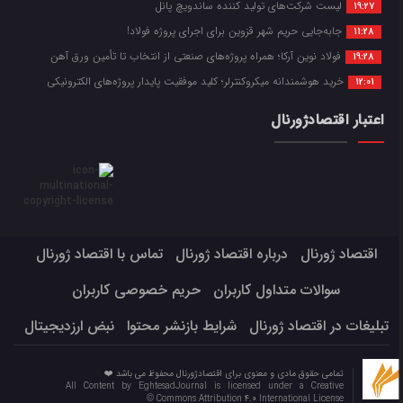
لیست شرکت‌های تولید کننده ساندویچ پانل
19:27
جابه‌جایی حریم شهر قزوین برای اجرای پروژه فولاد!
11:28
فولاد نوین آرکا؛ همراه پروژه‌های صنعتی از انتخاب تا تأمین ورق آهن
19:28
خرید هوشمندانه میکروکنترلر؛ کلید موفقیت پایدار پروژه‌های الکترونیکی
12:01
اعتبار اقتصادژورنال
اقتصاد ژورنال
درباره اقتصاد ژورنال
تماس با اقتصاد ژورنال
سوالات متداول کاربران
حریم خصوصی کاربران
تبلیغات در اقتصاد ژورنال
شرایط بازنشر محتوا
نبض ارزدیجیتال
تمامی حقوق مادی و معنوی برای اقتصادژورنال محفوظ می باشد ❤️
All Content by EghtesadJournal is licensed under a Creative
Commons Attribution 4.0 International License ©️