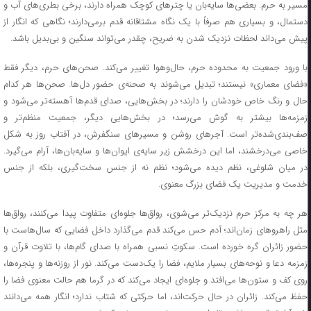
مسیر به حرم. بعضی‌ها سایه‌بان یا چترهای کوچک همراه دارند، برخی بطری‌های آب و
دستمال، و بسیاری هم صرفاً با یک نگاه مشتاقانه قدم برمی‌دارند؛ نگاهی که انگار از
پیش می‌داند لحظات نزدیک شدن به ضریح، چقدر می‌تواند سنگین و بی‌بدیل باشد.
با ورود جمعیت به محدوده حرم، حال‌وهوا تغییر می‌کند. صحن‌های حرم، دیگر فقط
«فضای معماری» نیستند؛ تبدیل می‌شوند به صحنه‌ی حضور دل‌ها. صحن‌ها هر کدام
حال و رنگ خاص خودشان را دارند؛ در بخش‌هایی، صدای قدم‌ها آهسته‌تر می‌شود و
زمزمه‌ها بیشتر به گوش می‌رسد؛ در بخش‌هایی دیگر، جمعیت منظم‌تر و
صف‌بندی‌شده‌تر است. آجرهای روشن و مسیرهای سنگفرش، در آفتاب روز به شکل
خاصی می‌درخشند، اما این درخشش زیر سایه‌ی ایوان‌ها و سایه‌بان‌ها، آرام می‌گیرد.
در میان شلوغی، نظم دیده می‌شود؛ نظم نه از جنس سخت‌گیری، بلکه از جنس
خدمت و مدیریت یک فضای بزرگ معنوی.
هر چه به مرکز حرم نزدیک‌تر می‌شوی، رواق‌ها جلوه‌ای متفاوت پیدا می‌کنند، رواق‌ها
مثل راهروهای زمان‌اند؛ آدم حس می‌کند قدم می‌گذارد داخل فضایی که سال‌هاست با
حضور زائران گره خورده است. سکوتِ نسبی همراه با صدای گام‌ها، با تلاوت قرآن و
زمزمه دعا و نوحه‌های بسیار ملایم، فضا را یک‌دست می‌کند. نور از روزنه‌ها و پنجره‌ها،
روی کف و ستون‌ها می‌افتد و جلوه‌ای ایجاد می‌کند که در گرما هم حالت معنوی فضا را
حفظ می‌کند. زائران در حال حرکت‌اند، اما حرکتی که شتاب ندارد؛ انگار همه می‌دانند