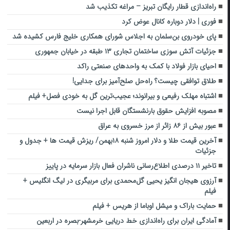
راه‌اندازی قطار رایگان تبریز – مراغه تکذیب شد
فوری | دلار دوباره کانال عوض کرد
پای خودروی بن‌سلمان به اجلاس شورای همکاری خلیج فارس کشیده شد
جزئیات آتش سوزی ساختمان تجاری ۱۳ طبقه در خیابان جمهوری
احیای بازار فولاد با کمک به واحدهای صنعتی راکد
طلاق توافقی چیست؟ راه‌حل صلح‌آمیز برای جدایی!
اشتباه مهلک رفیعی و بیرانوند؛ عجیب‌ترین گل به خودی فصل+ فیلم
مصوبه افزایش حقوق بارنشستگان قابل اجرا نیست
عبور بیش از ۸۶ زائر از مرز خسروی به عراق
آخرین قیمت طلا و دلار امروز شنبه ۱۸بهمن/ ریزش قیمت ها + جدول و
جزئیات
تاخیر ۱۱ درصدی اطلاع‌رسانی ناشران فعال بازار سرمایه در پاییز
آرزوی هیجان انگیز یحیی گل‌محمدی برای مربیگری در لیگ انگلیس +
فیلم
حمایت باراک و میشل اوباما از هریس + فیلم
آمادگی ایران برای راه‌اندازی خط دریایی خرمشهر-بصره در اربعین