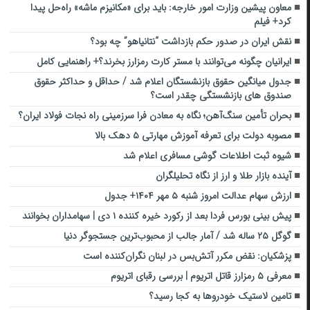
معاون پیشین وزارت امور خارجه: باید برای «مکانیزم ماشه» راه‌حل پیدا
کرد+ فیلم
نقش ایران در صدور حکم بازداشت “نتانیاهو” چه بود؟
ایرانیان چگونه می‌توانند با مستر کارت رمزارز بخرند؟+ راهنمایی کامل
جدول میانگین حقوق بازنشستگان اعلام شد / حداقل و حداکثر حقوق
صندوق های بازنشستگی چقدر است؟
بحران تأمین سنگ‌آهن؛ نگاه به معادن فرا سرزمینی راه نجات فولاد ایران؟
مصوبه دولت برای تعرفه آموزش مهارتی ۵ دهک بالا
شیوه‌ ثبت اطلاعات گوشی مسافری اعلام شد
آینده بازار طلا و ارز از نگاه تحلیلگران
ارزش سهام عدالت امروز شنبه ۵ مهر ۱۴۰۴+ جدول
پیش بینی بورس فردا بعد از رکورد خیره کننده ۱ دی | سهامداران بخوانند
گوگل ۲۵ ساله شد / آمار جالب از محبوب‌ترین جستجوگر دنیا
پزشکیان: نقض مکرر آتش‌بس در لبنان نگران‌کننده است
معرفی ۵ رمزارز قاتل اتریوم | بررسی رقبای اتریوم
تامین لاستیک خودروها به کجا رسید؟