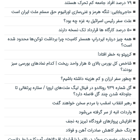
۷۹ درصد افراد جامعه کم تحرک هستند
حاجی‌بابایی: تنگه هرمز و غنی‌سازی اورانیوم حق مسلم ملت ایران است
علت سفر رئیس اسرائیل به غزه چه بود؟
۵۰ درصد کارگاه ها قرارداد تک نسخه دارند
همه‌ چیز درباره ایردراپ همستر کامبت؛ چرا برداشت توکن‌ها محدود شده
است؟
کریپتو به خطر افتاد!
شاخص کل بورس بالای ۵ هزار واحد ریخت | کدام نمادهای بورسی سبز
بودند؟
چطور سفر ارزان و کم هزینه داشته باشیم؟
گل شماره ۹۳۹ رونالدو در فینال لیگ ملت‌های اروپا / ستاره پرتغالی تا
جاودانه شدن چند گل فاصله دارد؟
رهبر انقلاب امشب با مردم سخن خواهند گفت
واردات انبه از سر گرفته می‌شود
افزایش پروازهای فرودگاه تبریز به نجف
زنگ خطر کاهش صادرات آهن و فولاد
اردوغان عضویت سوئد در ناتو را با قرارداد اف-۱۶های آمریکا مرتبط دانست