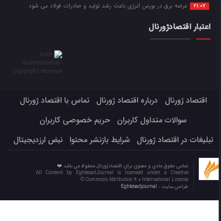
عرضه برق در بورس انرژی باعث رشد تولید و صادرات فولاد می شود
21:07
اعتبار اقتصادژورنال
اقتصاد ژورنال
درباره اقتصاد ژورنال
تماس با اقتصاد ژورنال
سوالات متداول کاربران
حریم خصوصی کاربران
تبلیغات در اقتصاد ژورنال
شرایط بازنشر محتوا
نبض ارزدیجیتال
تمامی حقوق مادی و معنوی برای اقتصادژورنال محفوظ می باشد ❤️
All Content by EghtesadJournal is licensed under a Creative
Commons Attribution 4.0 International License ©️
طراحی سایت :
Eghtesadjournal