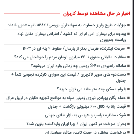
اخبار در حال مشاهده توسط کاربران
جزئیات طرح واریز خسارت به سهامداران بورسی/ ۱۱۶۸۲ نفر مشمول شدند
بودجه برای بیماران اس ام ای ته کشید / اعتراض بیماران مقابل نهاد
ریاست جمهوری
سرعت اینترنت؛ هرسال بدتر از پارسال/ سقوط ۴ پله ای در ۱۴۰۳
معافیت مالیاتی حقوق تا ۲۴ میلیون تومان مردم را خوشحال می کند؟
سامانه راهبردی S-۴۰۰ روسی چه زمانی وارد ایران می‌شود؟
دست‌دوم‌های سوپر لاکچری / قیمت این سواری کارکرده نجومی شد! +
جدول
با وام مسکن چند متر خانه می توان خرید؟
حمله‌ یگان پهپادی نیروی زمینی سپاه به مواضع تجزیه طلبان در اربیل عراق
قیمت رانا به کانال ۶۰۰ میلیونی بازگشت + جدول
شوک مناظره ترامپ و هریس به بازار طلای جهانی
بحران سوخت در کمین ایران / چرا ایران واردکننده بنزین شد؟
درخواست عشقی در جهت تامین منافع سهامداران