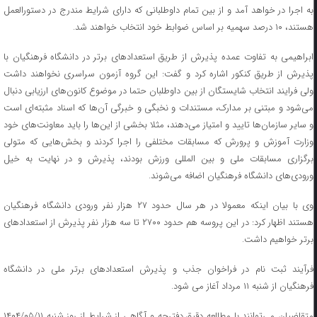
به اجرا در خواهد آمد و از بین تمام داوطلبانی که دارای شرایط مندرج در دستورالعمل
هستند، ۱۰ درصد سهمیه بر اساس ضوابط خود انتخاب خواهند شد.
ابراهیمی به تفاوت عمده‌ پذیرش از طریق استعدادهای برتر در دانشگاه فرهنگیان با
پذیرش از طریق کنکور اشاره کرد و گفت: این گروه آزمون سراسری نخواهند داشت
ولی فرایند انتخاب شایستگان از بین داوطلبان حتما در موضوع کانون‌های ارزیابی دنبال
می‌شود و مبتنی بر مدارک، مستندات و نخبگی و خبرگی آن‌ها که اسناد مثبته‌ای است
و سایر سازمان‌ها تایید و امتیاز می‌دهند، مثلا بخشی از این‌ها را باید معاونت‌های خود
وزارت آموزش و پرورش که مسابقات مختلفی را اجرا کردند و بخش‌هایی که متولی
برگزاری مسابقات ملی و بین المللی ورزش بودند، پذیرش و در نهایت به خیل
ورودی‌های دانشگاه فرهنگیان اضافه می‌شوند.
وی با بیان اینکه معمولا در هر سال حدود ۲۷ هزار نفر ورودی دانشگاه فرهنگیان
هستند اظهار کرد: در این پروسه هم حدود ۲۷۰۰ تا سه هزار نفر پذیرش از استعدادهای
برتر خواهیم داشت.
فرآیند ثبت نام در فراخوان جذب و پذیرش استعدادهای برتر ملی در دانشگاه
فرهنگیان از شنبه ۱۱ مرداد آغاز می شود.
متقاضیان می‌توانند با مطالعه دقیق دفترچه و آگاهی از شرایط از روز شنبه ۱۴۰۴/۰۵/۱۱