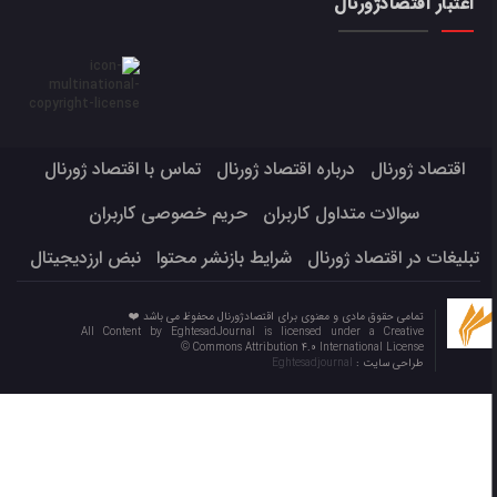
اعتبار اقتصادژورنال
اقتصاد ژورنال
درباره اقتصاد ژورنال
تماس با اقتصاد ژورنال
سوالات متداول کاربران
حریم خصوصی کاربران
تبلیغات در اقتصاد ژورنال
شرایط بازنشر محتوا
نبض ارزدیجیتال
تمامی حقوق مادی و معنوی برای اقتصادژورنال محفوظ می باشد ❤️
All Content by EghtesadJournal is licensed under a Creative
Commons Attribution 4.0 International License ©️
طراحی سایت :
Eghtesadjournal