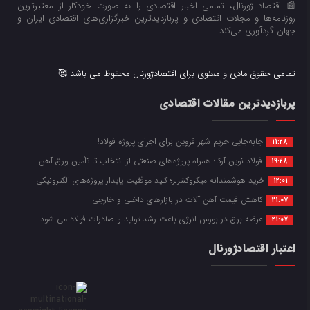
📰 اقتصاد ژورنال، تمامی اخبار اقتصادی را به صورت خودکار از معتبرترین
روزنامه‌ها و مجلات اقتصادی و پربازدیدترین خبرگزاری‌های اقتصادی ایران و
جهان گردآوری می‌کند.
تمامی حقوق مادی و معنوی برای اقتصادژورنال محفوظ می باشد 🥰
پربازدیدترین مقالات اقتصادی
جابه‌جایی حریم شهر قزوین برای اجرای پروژه فولاد!
11:28
فولاد نوین آرکا؛ همراه پروژه‌های صنعتی از انتخاب تا تأمین ورق آهن
19:28
خرید هوشمندانه میکروکنترلر؛ کلید موفقیت پایدار پروژه‌های الکترونیکی
12:01
کاهش قیمت آهن آلات در بازارهای داخلی و خارجی
21:07
عرضه برق در بورس انرژی باعث رشد تولید و صادرات فولاد می شود
21:07
اعتبار اقتصادژورنال