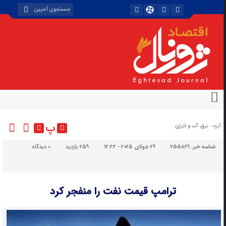
پ
گروه :
برق، آب و انرژی
شناسه خبر:
255829
29 جولای 2025 - 12:24
259 بازدید
۰
دیدگاه
ترامپ قیمت نفت را منفجر کرد