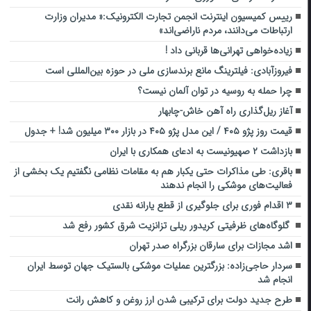
رییس کمیسیون اینترنت انجمن تجارت الکترونیک:« مدیران وزارت
ارتباطات می‌دانند، مردم ناراضی‌اند»
زیاده‌خواهی تهرانی‌ها قربانی داد !
فیروزآبادی: فیلترینگ مانع برندسازی ملی در حوزه بین‌المللی است
چرا حمله به روسیه در توان آلمان نیست؟
آغاز ریل‌گذاری راه آهن خاش-چابهار
قیمت روز پژو ۴۰۵ / این مدل پژو ۴۰۵ در بازار ۳۰۰ میلیون شد! + جدول
بازداشت ۲ صهیونیست به ادعای همکاری با ایران
باقری: طی مذاکرات حتی یکبار هم به مقامات نظامی نگفتیم یک بخشی از
فعالیت‌های موشکی را انجام ندهند
۳ اقدام فوری برای جلوگیری از قطع یارانه نقدی
‍ گلوگاه‌های ظرفیتی کریدور ریلی تزانزیت شرق کشور رفع شد
اشد مجازات برای سارقان بزرگراه صدر تهران
سردار حاجی‌زاده: بزرگترین عملیات موشکی بالستیک جهان توسط ایران
انجام شد
طرح جدید دولت برای ترکیبی شدن ارز روغن و کاهش رانت