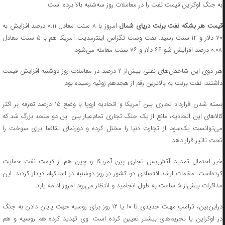
به جنگ اوکراین قیمت نفت را در معاملات روز سه‌شنبه بالا برده است.
یمت هر بشکه نفت برنت دریای شمال
امروز با ۸ سنت معادل ۰.۱۱ درصد افزایش به
۷۰ دلار و ۱۲ سنت رسید. نفت وست تگزاس اینترمدیت آمریکا هم با ۵ سنت معادل
۰.۰۸ درصد افزایش شو ۶۶ دلار و ۷۶ سنت معامله می‌شود.
هر دوی این شاخص‌های نفتی بیش‌از ۲ درصد در معاملات روز دوشنبه افزایش قیمت
داشتند. نفت برنت به بالاترین رقم از هجدهم ژوئیه رسیده بود.
بسته شدن قرارداد تجاری بین آمریکا و اتحادیه اروپا با وضع ۱۵ درصد تعرفه بر اکثر
کالاهای این اتحادیه، مانع از یک جنگ تجاری تمام‌عیار بین این دو متحد بزرگ شد که
می‌توانست یک‌سوم از تجارت دنیا را مختل کرده و دورنمای تقاضا برای سوخت را
تحت تاثیر قرار دهد.
خبر احتمال تمدید آتش‌بس تجاری بین آمریکا و چین هم از قیمت نفت حمایت
کرده‌است. مقامات ارشد اقتصادی دو کشور در روز دوشنبه در استکهلم دیدار کردند. این
مذاکرات بیش‌از ۵ ساعت به طول انجامید و انتظار می‌رود امروز ادامه یابد.
دراین‌بین، ترامپ مهلت جدیدی تا ۱۰ یا ۱۲ روز برای روسیه جهت پایان دادن به جنگ
در اوکراین یا تحریم‌های بیشتر تعیین کرده است. وی تهدید کرده هم روسیه و هم