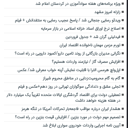
ویژه برنامه‌های هفته سوادآموزی در کردستان اعلام شد
زلزله امروز مشهد
ویدئو رسایی جنجالی شد / پاسخ عجیب رسایی به منتقدانش + فیلم
اصلاح نرخ اوراق اسناد خزانه اسلامی در بازار سرمایه
فیدلیتی گران شد + جدول فروردین
تورم مزمن مهمان ناخوانده اقتصاد ایران
نگرانی مدیران بازرگانی از روند تامین دارو/کمبود دارویی در راه است؟
افزایش مصرف گاز / نیازمند واردات هستیم؟
اپل‌واچ هرمس الترا با قابلیت نمایش آپنه خواب معرفی شد/ عکس
گام به گام محرومیت‌زدایی در مناطق محروم شیراز
تجلی عشق و دلدادگی سوگواران تهرانی در روز دهم+عکس و فیلم
تعطیلی دولت برای اقتصاد گردشگری ایالات متحده تقریباً یک میلیارد دلار
در هفته هزینه خواهد داشت
هشدار ایران درباره عواقب فاجعه‌بار تحرکات آمریکا در تنگه هرمز
تصمیم مهم دولت در مورد بنزین / افزایش قیمت بنزین در راه است؟
آیین نامه اجرایی واردات خودروی سواری ابلاغ شد