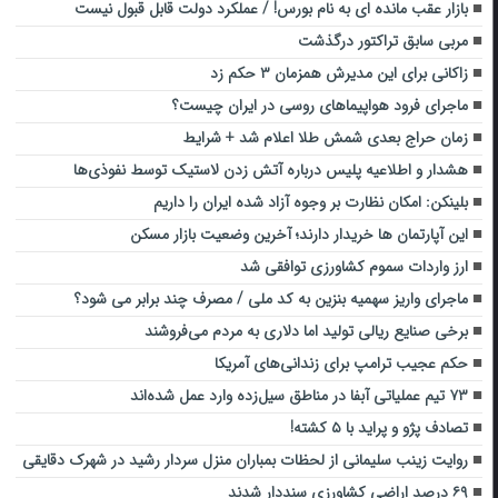
بازار عقب مانده ای به نام بورس! / عملکرد دولت قابل قبول نیست
مربی سابق تراکتور درگذشت
زاکانی برای این مدیرش همزمان ۳ حکم زد
ماجرای فرود هواپیماهای روسی در ایران چیست؟
زمان حراج بعدی شمش طلا اعلام شد + شرایط
هشدار و اطلاعیه پلیس درباره آتش زدن لاستیک توسط نفوذی‌ها
بلینکن: امکان نظارت بر وجوه آزاد شده ایران را داریم
این آپارتمان ها خریدار دارند؛ آخرین وضعیت بازار مسکن
ارز واردات سموم کشاورزی توافقی شد
ماجرای واریز سهمیه بنزین به کد ملی / مصرف چند برابر می شود؟
برخی صنایع ریالی تولید اما دلاری به مردم می‌فروشند
حکم عجیب ترامپ برای زندانی‌های آمریکا
۷۳ تیم عملیاتی آبفا در مناطق سیل‌زده وارد عمل شده‌اند
تصادف پژو و پراید با ۵ کشته!
روایت زینب سلیمانی از لحظات بمباران منزل سردار رشید در شهرک دقایقی
۶۹ درصد اراضی کشاورزی سنددار شدند