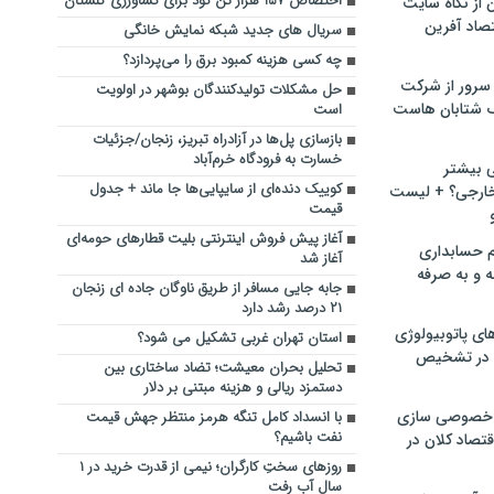
اختصاص ۱۵۷ هزار تن کود برای کشاورزی گلستان
ن از نگاه سایت
صاد آفرین
سریال‌ های جدید شبکه نمایش خانگی
چه کسی هزینه کمبود برق را می‌پردازد؟
سرور از شرکت
حل مشکلات تولیدکنندگان بوشهر در اولویت
 شتابان هاست
است
بازسازی پل‌ها در آزادراه تبریز، زنجان/جزئیات
خسارت به فرودگاه خرم‌آباد
ی بیشتر
کوییک دنده‌ای از سایپایی‌ها جا ماند + جدول
خارجی؟ + لیست
قیمت
آغاز پیش فروش اینترنتی بلیت قطارهای حومه‌ای
م حسابداری
آغاز شد
ه و به صرفه
جابه جایی مسافر از طریق ناوگان جاده ای زنجان
۲۱ درصد رشد دارد
ای پاتوبیولوژی
استان تهران غربی تشکیل می شود؟
 در تشخیص
تحلیل بحران معیشت؛ تضاد ساختاری بین
دستمزد ریالی و هزینه‌ مبتنی بر دلار
خصوصی سازی
با انسداد کامل تنگه هرمز منتظر جهش قیمت
نفت باشیم؟
تصاد کلان در
روزهای سختِ کارگران؛ نیمی از قدرت خرید در ۱
سال آب رفت