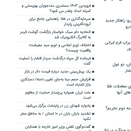
فروردین ۱۴۰۳ مستمری مددجویان بهزیستی و
کمیته امداد چقدر می شود؟
سرمایه‌گذاری در طلا: راهنمایی جامع برای
؛ راهکار جدید
ثروت‌آفرینی پایدار
رو
اتحادیه دام سبک خواستار بازگشت گوشت قرمز
به کالابرگ الکترونیک شد
راپ فرم ایرانی
اختلاف تورم اعلامی و تورم سبد معیشت؛
ور
واقعیت چیست؟
فرمانده کل سپاه درگذشت سردار افشار را تسلیت
گفت
ان، دو غول
ار
یک پیش‌بینی جدید درباره قیمت دلار در بازار
افزایش حجم مبنا به‌جای تغییر دامنه/ دستکاری
بازار اشتباه است
ی معاملات طلا
های آنها
ملت ایران همواره پرچمدار حمایت از مظلوم
است
یادواره شهدای زن در پایتخت برگزار می‌شود
ته دوم نخریم؟
تشدید بارش باران در ۱۰ استان / به مناطق سفر
نکنید
گفت‌وگوی تلفنی وزیر امور خارجه با همتایان
 میلگرد در تناژ