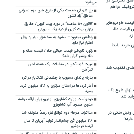
های اینترنتی در
می‌شود
ترونیک فراهم
پل شهدای خدمت یکی از طرح های مهم عمرانی
مناطق آزاد کشور
 قیمت خودروهای
“قانون ۵۰ ساعت” در مورد بیت کوین/ حقایق
 قیمت دنا،
پنهان بیت کوین از دید یک سلبریتی
 زد
راه‌آهن بجنورد – مشهد به ۱۰۰ هزار میلیارد ریال
اعتبار نیاز دارد
ی خرید بلیط
رکورد تاریخی قیمت جهانی طلا / قیمت سکه و
طلا چقدر گران شد؟
غیبت ذوب‌آهن در معاملات یک هفته اخیر
هندی تکذیب شد
تیرآهن
بدرقه پاندای محبوب با چشمانی اشک‌بار در کره
آمار ترددها در استان مرکزی به ۱۳.۱ میلیون تردد
له نهال طرح یک
رسید
لید شد
درخواست وزارت کشاورزی از نیرو برای ارائه برنامه‌
مدون مصرف آب کشاورزی
ن وکیل ملکی در
مذاکرات مرحله دوم توافق غزه رسماً متوقف شد
دارد؟
۲.۶ میلیون تُن چشم‌انداز تولید آبزیان تا سال
آینده در بوشهر