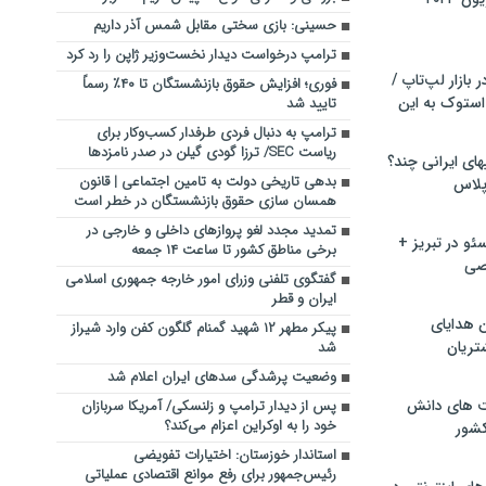
حسینی: بازی سختی مقابل شمس آذر داریم
ترامپ درخواست دیدار نخست‌وزیر ژاپن را رد کرد
بازار لپ‌تاپ /
فوری؛ افزایش حقوق بازنشستگان تا ۴۰٪ رسماً
استوک به این
تایید شد
ترامپ به دنبال فردی طرفدار کسب‌وکار برای
ریاست SEC/ ترزا گودی گیلن در صدر نامزدها
ماشین لباسشویی‎های ایرانی چند؟
بدهی تاریخی دولت به تامین اجتماعی | قانون
 پلاس
همسان سازی حقوق بازنشستگان در خطر است
تمدید مجدد لغو پروازهای داخلی و خارجی در
و در تبریز +
برخی مناطق کشور تا ساعت ۱۴ جمعه
صی
گفتگوی تلفنی وزرای امور خارجه جمهوری اسلامی
ایران و قطر
ن هدایای
پیکر مطهر ۱۲ شهید گمنام گلگون کفن وارد شیراز
تریان
شد
وضعیت پرشدگی سدهای ایران اعلام شد
ت های دانش
پس از دیدار ترامپ و زلنسکی/ آمریکا سربازان
خود را به اوکراین اعزام می‌کند؟
کشور
استاندار خوزستان: اختیارات تفویضی
رئیس‌جمهور برای رفع موانع اقتصادی عملیاتی