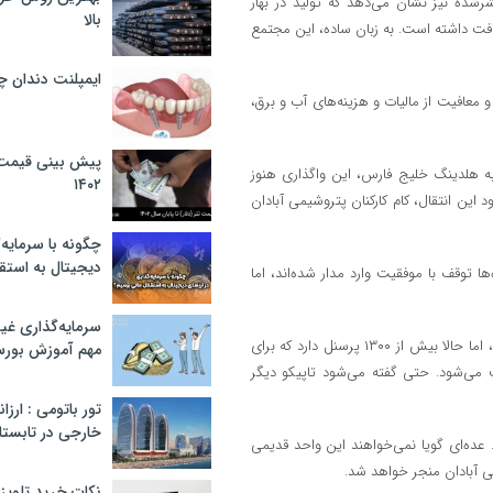
های منتشرشده نیز نشان می‌دهد که تولید در بهار
بالا
دت مشابه سال گذشته ۸۰ درصد و فروش حدود ۹۰ درصد افت داشته است. به زبان ساده، این مجتمع
ایمپلنت دندان 
معافیت از مالیات و هزینه‌های آب و برق،
پیش بینی قیمت ت
به هلدینگ خلیج فارس، این واگذاری هنوز
۱۴۰۲
د این انتقال، کام کارکنان پتروشیمی آبادان
چگونه با سرمایه‌
دیجیتال به استق
 توقف با موفقیت وارد مدار شده‌اند، اما
سرمایه‌گذاری غ
طبق اعلام وزیر تعاون، زمانی که این شرکت سودآور بود، تنها ۴۵۹ نیرو داشت، اما حالا بیش از ۱۳۰۰ پرسنل دارد که برای
مهم آموزش بور
 بودجه دریافت می‌شود. حتی گفته می‌شود تاپیکو دیگر
تور باتومی : ارزا
خارجی در تابستان ۰۲
 عده‌ای گویا نمی‌خواهند این واحد قدیمی
ی آبادان منجر خواهد شد.
نکات خرید تلویزیون