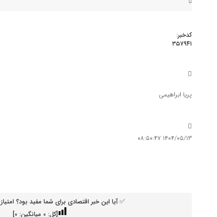
کدخبر:
۳۵۷۹۴۱
دودِ بی‌مدیریتی در چشم کارگران رف
گسترش نیوز
صنعت و معدن
پریا ابراهیمی
دودِ بی‌مدیریتی در چشم کارگران رفت !
۱۴۰۴/۰۵/۱۳ ۰۸:۵۰:۴۷
✅ آیا این خبر اقتصادی برای شما مفید بود؟ امتیاز 
[کل:
0
میانگین:
0
]