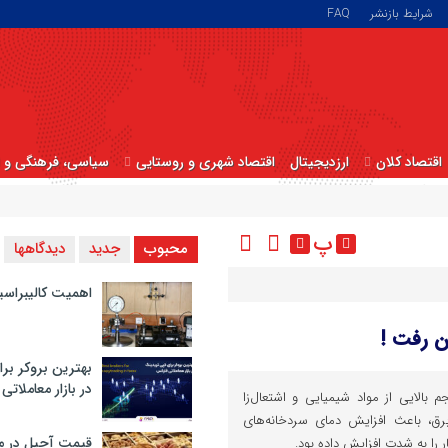
شرایط بازنشر
FAQ
اقتصاد کلان
ارزدیجیتال
اقتصاد شهری و روستایی
سیاسی، فرهنگی و ا
پ
محبوب
جدید
دیدگاهها
اهمیت کالیبراسی
ن رفت !
بهترین بروکر برا
در بازار معاملاتی
م بالایی از مواد شیمیایی و اشتعال‌زا
برق، باعث افزایش دمای سردخانه‌های
قیمت آجیل در م
را به شدت افزایش داده بود.