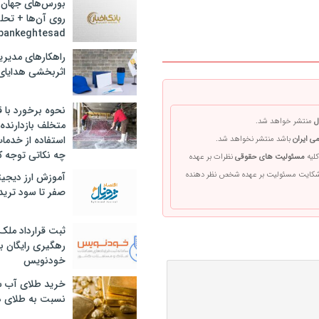
بورس‌های جهان 
روی آن‌ها + تحل
bankeghtesad
راهکارهای مدیری
اثربخشی هدایای 
نحوه برخورد با ق
ل
منتشر خواهد شد.
متخلف بازدارنده
استفاده از خدما
ی ایران
باشد منتشر نخواهد شد.
چه نکاتی توجه ک
کلیه
مسئولیت های حقوقی
نظرات بر عهده
 شکایت مسئولیت بر عهده شخص نظر دهنده
آموزش ارز دیجیت
صفر تا سود ترید 
ثبت قرارداد ملک
رهگیری رایگان با
خودنویس
خرید طلای آب ش
نسبت به طلای د