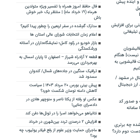
و آینده پیش
فال حافظ امروز همراه با تفسیر ویژه متولدین
یل
هرماه (۱۹ خرداد ماه) | منتظر یک خبر خوش
باش
تی برای افزایش
مدارک گم‌شده در سفر اربعین را چطور پیدا کنیم؟
تبلیغاتی
اعلام زمان انتخابات شورای عالی استان ها
بازار خودرو در رکود کامل؛ نمایشگاه‌داران در آستانه
الیشویان
ورشکستگی
 نیست| هنگام
قطعه ۷ آزادراه شیراز – اصفهان تا پایان امسال به‌
ت قالیشویی به
بهره‌برداری می‌رسد
نیم
ترافیک سنگین در جاده‌های شمال/ کندوان
مسدود شد
ال در مشهد /
ارز دیجیتال
پیش بینی بورس ۲۰ مرداد ۱۴۰۳ | سیاست
کاهش دامنه نوسان شکست خورد؟
عکس لو رفته از یکتا ناصر و منوچهر هادی در
 و صدور کد
دادسرای جنایی!
 سامانه
نتانیاهو می‌خواهد اسرا را در تونل‌ها دفن کند
افزایش ۲ درصدی تردد بین‌شهری در خرداد
ده چه برتری
ماجرای حمایت وزیر علوم از رفع فیلتر یوتیوب چه
ست دوم دارد؟
بود؟