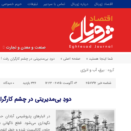
اقتصاد ژورنال
درباره ژورنال
تماس با سردبیر
تبلیغات
حریم خصوصی
صنعت و معدن و تجارت
شما اینجا هستید »
صفحه اصلی »
دودِ بی‌مدیریتی در چشم کارگران رفت !
گروه :
برق، آب و انرژی
شناسه خبر:
257792
04 آگوست 2025 - 12:24
336 بازدید
۰
دیدگاه
دودِ بی‌مدیریتی در چشم کارگرا
در انبارهای پتروشیمی آبادان حج
نگهداری می‌شود. قطع ناگهانی 
حاوی کاتالیست شده و خطر انفجار 