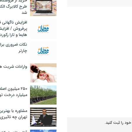
خرید از فروشگاه‌
طرح کالابرگ الک
شد
افزایش ناگهانی
پرفروش / افزایش
هایما و تارا رکورد
ت !
نکات ضروری برا
چارتر
صنعت
وارادات شربت 
۲۵۰ میلیون اص
میلیارد درخت تو
مشاوره با بهتری
تهران چه تاثیری 
خود را ثبت کنید.