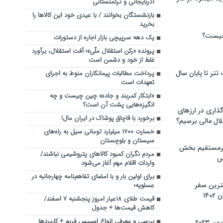
آذربایجانی و ترکمنستانی
بازنشستگان بخوانند / با عیدی خود این کالاها را
بخرید
چیست؟
یک دهه سرپیچی بازار اجاره از دستورات
پرونده «رکن استقلال ملّی»؛ آفت استقلال، برآورد
غلط از خود و دشمن است
تر تا پایان سال
پرداخت مطالبات پیمانکاران منوط به اجرای
تعهدات است
«ابتکار کمربند و جاده» چین چیست و چه
انگیزه‌هایی پشت آن است؟
گذاری در ارزهای
برخورد با قاچاق پوشاک در ایران‌ مال!
لال مالی برسیم؟
خسارت ۱۷۰۰ میلیارد تومانی سیل به راه‌های
سیستان و بلوچستان
یرمستقیم بخش
مردم نگران کمبود کالاهای پتروشیمی نباشند/
س
واردات اقلام مهم آغاز می‌شود
برای اولین‌ بار و با امضای تفاهم‌نامه چهارجانبه در
نترین سفر
عسلویه؛
۱۴
قیمت طلای ۱۸عیار امروز پنجشنبه ۷ اسفند/
کاهش قیمت‌ها + جدول
بررسی و معرفی انواع اسپیس فریم + کاربردها
 ۲۰۲۳