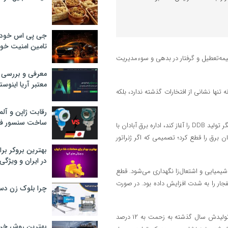
جی پی اس خودرو
تامین امنیت خود
یمه‌تعطیل و گرفتار در بدهی و سوءمدیریت
معرفی و بررسی پ
معتبر آریا اینوست
 تنها نشانی از افتخارات گذشته ندارد، بلکه
رقابت ژاپن و آلم
ساخت سنسور فش
در حالی که تابستان امسال این مجتمع بعد از ماه‌ها خاموشی تلاش کرد بار دیگر تولید DDB را آغاز کند، اداره برق آبادان با
 برق را قطع کرد؛ تصمیمی که اگر ژنراتور
بهترین بروکر برا
در ایران و ویژگی‌
شیمیایی و اشتعال‌زا نگهداری می‌شود. قطع
جار را به شدت افزایش داده بود. در صورت
چرا بلوک زن دس
پتروشیمی آبادان در شرایطی در آستانه تعطیلی قرار گرفته که ظرفیت اسمی تولیدش سال گذشته به زحمت به ۱۲ درصد
بهترین روش خرید