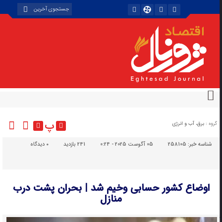
پ
گروه :
برق، آب و انرژی
شناسه خبر:
258105
05 آگوست 2025 - 0:24
241 بازدید
۰
دیدگاه
اوضاع کشور حسابی وخیم شد | بحران پشت درب
منازل