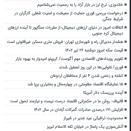
خاندوزی: نرخ ارز در بازار آزاد را به رسمیت نمی‌شناسیم
درخواست بررسی فوری حمایت از معیشت و امنیت شغلی کارگران در
شرایط جنگی
اتفاقات امروز در دنیای ارزهای دیجیتال؛ از مقررات سنگاپور تا آینده ارزهای
دیجیتال کره جنوبی
هشدار مدیرکل راه و شهرسازی تهران: فروش متری مسکن غیرقانونی است
قیمت سکه امروز دوشنبه ۲۶ تیر ۱۴۰۲
تقویم رویدادهای اقتصادی مهم آگوست/ کریپتو امیدوار به بهبود بازار
فوری/ نانوایی‌ها در این روز تعطیل شدند
کشته و زخمی شدن ۴ نفر از محافظان اردوغان
۱۵ نمایشگاه اقتصاد مقاومتی در چهارمحال و بختیاری برپا شد
آینده پرریسک دلار آمریکا
قالیباف: روش ما در حکمرانی اقتصاد درست نیست و نیازمند تحول است
افزایش ۱۷۱ درصدی صادرات گمرکات آبادان در سال ۱۴۰۲
محدودیت ترافیکی عید غدیر در شیراز
آتش‌سوزی یک پاساژ در خیابان ثقه الاسلام تبریز