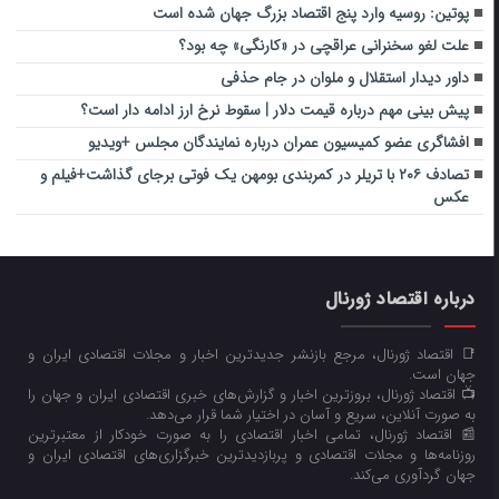
پوتین: روسیه وارد پنج اقتصاد بزرگ جهان شده است
علت لغو سخنرانی عراقچی در «کارنگی» چه بود؟
داور دیدار استقلال و ملوان در جام حذفی
پیش بینی مهم درباره قیمت دلار | سقوط نرخ ارز ادامه دار است؟
افشاگری عضو کمیسیون عمران درباره نمایندگان مجلس +ویدیو
تصادف ۲۰۶ با تریلر در کمربندی بومهن یک فوتی برجای گذاشت+فیلم و
عکس
درباره اقتصاد ژورنال
📑 اقتصاد ژورنال، مرجع بازنشر جدیدترین اخبار و مجلات اقتصادی ایران و
جهان است.
📺 اقتصاد ژورنال، بروزترین اخبار و گزارش‌های خبری اقتصادی ایران و جهان را
به صورت آنلاین، سریع و آسان در اختیار شما قرار می‌‌دهد.
📰 اقتصاد ژورنال، تمامی اخبار اقتصادی را به صورت خودکار از معتبرترین
روزنامه‌ها و مجلات اقتصادی و پربازدیدترین خبرگزاری‌های اقتصادی ایران و
جهان گردآوری می‌کند.