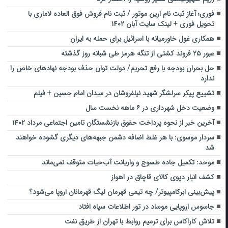
فوری؛ آغاز ثبت نام ارین موتور / ثبت نام فروش فوق العاده لاماری با
تحویل فوری + لینک سایت آبان ۱۴۰۲
همکاری غول خاورمیانه با اسرائیل برای حمله به ایران
عبور ۲۵ فروند کشتی از تنگه هرمز طی شبانه روز گذشته
حل بحران بودجه با رفع تحریم‌/ دولت توان حذف بودجه نهاد‌های خاص را
ندارد
تشییع پیکر سرلشگر شهید نیلفروشان در میدان امام حسین + فیلم
وضعیت دخل شهرداری در ۶ ماهه نخست سال
آخرین خبر از نحوه پرداخت حقوق بازنشستگان تامین اجتماعی مرداد ۱۴۰۲
سردار موسوی: با هر غلط اضافه دشمن جبهه‌های دیگری گشوده خواهند
شد
موحد: تکمیل جاده طسوج و واریانت آب‌حیات متوقف نمی‌ماند
کشف انبار دپوی کالای قاچاق در اهواز
پیش‌بینی ابرکامپیوتر/ چه تیمی قهرمان لیگ قهرمانان اروپا می‌شود؟
جاسوس اروپایی موساد در تور اطلاعات سپاه افتاد
تلاش کاراکاس برای ترمیم روابط با تهران از طریق نفت