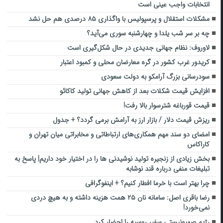
انتخابات واجب عینی است
مشکلات استقلال و پرسپولیس با واگذاری ۸۵ درصدی هم حل نشد
چه بر سر شب یلدا و چهارشنبه سوری می‌آید؟
لاوروف: نظام جهانی جدیدی در حال شکل‌گیری است
کریدور غرب کشور در گره معارضان محلی و کمبود اعتبار
سودرسانی بزرگ آرامکو به دولت سعودی
افزایش قیمت شکلات بعد از کاهش جهانی تولید کاکائو
قیمت قورباغه شترسوار بالا رفت!
ریزش قیمت دلار / بازار ارز به آرامش برمی گردد؟ + جدول
امضای دو سند مهم همکاری‌های ارتباطاتی و مخابراتی میان تهران و
کاراکاس
بخش زیادی از زنجیره تولید نوشیدنی ها را در اختیار خود داریم| پاسخ به
تبلیغات منفی درباره قند نوشابه
چرا بهتر است با خرما افطار کنیم؟ + اینفوگرافی
رضا باقری اصل: سامانه نان ۲۵ همت هزینه داشته و به هیچ دردی
نمی‌خورد!
رژیم صهیونیستی سفیر روسیه را احضار کرد