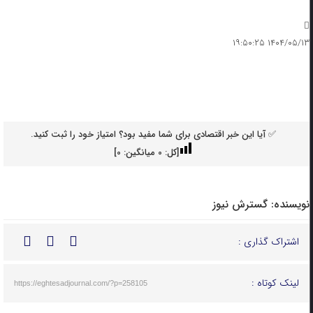
۱۴۰۴/۰۵/۱۳ ۱۹:۵۰:۲۵
✅ آیا این خبر اقتصادی برای شما مفید بود؟ امتیاز خود را ثبت کنید.
[کل:
0
میانگین:
0
]
نویسنده:
گسترش نیوز
اشتراک گذاری :
لینک کوتاه :
https://eghtesadjournal.com/?p=258105