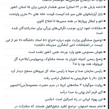
بلوک ۵۱ درصدی سرخابی‌ها خواستگار نداشت
ادامه بارش ها در ۲۶ استان| صدور هشدار نارنجی برای ۱۵ استان کشور
بازار آپارتمانهای نقلی سبز شد/لیست قیمت خانه های ۳۰ متری پایتخت
لغو و ابطال پروازها در همه مسیرها تا اطلاع ثانوی
مشکلات تعهد ارزی موجب نگرانی‌های بزرگی برای صادرکنندگان شده
است
توضیح سخنگوی وزارت علوم درباره اخراج ۵۸ استاد دانشگاه؛ «۷ نفر از این
لیست در اغتشاشات اخیر کنشگری مجرمانه داشتند»
هوش مصنوعی هنوز وارد چرخه علمی کشور نشده است
پاسخ رسمی کمیته داوران به صحنه مشکوک پرسپولیس/بالاخره گل
اورونوف هند بود یا نه؟
رئیس سازمان صدا و سیما با رئیس ستاد کل نیروهای مسلح دیدار کرد
بازار دلار با خوش‌بینی به استقبال ترامپ رفت
روایت سوگواره ۳ ساله‌های کربلا در حرم حضرت معصومه(س)+تصویر
آژیر قرمز آمار پولی به صدا درآمد
این پهپاد ایرانی در راه اسرائیل است +عکس
امام جمعه اصفهان: مراجع تقلید متفق‌القول هستند که مشارکت در