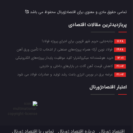
تمامی حقوق مادی و معنوی برای اقتصادژورنال محفوظ می باشد 🥰
پربازدیدترین مقالات اقتصادی
جابه‌جایی حریم شهر قزوین برای اجرای پروژه فولاد!
11:28
فولاد نوین آرکا؛ همراه پروژه‌های صنعتی از انتخاب تا تأمین ورق آهن
19:28
خرید هوشمندانه میکروکنترلر؛ کلید موفقیت پایدار پروژه‌های الکترونیکی
12:01
کاهش قیمت آهن آلات در بازارهای داخلی و خارجی
21:07
عرضه برق در بورس انرژی باعث رشد تولید و صادرات فولاد می شود
21:07
اعتبار اقتصادژورنال
اقتصاد ژورنال
درباره اقتصاد ژورنال
تماس با اقتصاد ژورنال