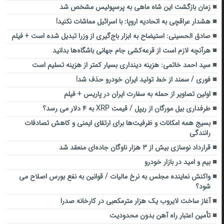
زمان بازگشت این شاه ماهی به پرسپولیس مشخص شد
هشدار عراقچی به اتحادیه اروپا: با اسرائیل مماشات نکنید!
صادق الحسینی: استیضاح به ابزار باج‌گیری از وزرا تبدیل شده است + فیلم
هرآنچه لازم است از قرعه‌کشی جام جهانی باشگاه‌ها بدانید
سید احمد خاتمی: هزینه دینداری بسیار کمتر از هزینه تسلیم است
فوری / سمند از خط تولید ایران خودرو حذف شد!
اولین تصاویر از حمله به سفارت ایران در پاریس + فیلم
طرفداری بیل مورگان از ریپل / قیمت XRP به ۴ دلار می رسد؟
بسیج همه‌ امکانات و ظرفیت‌ها برای ارتقای ایمنی و کاهش تصادفات
رانندگی
قرارداد نوسازی بیش از ۳ هزار ناوگان جاده‌ای منعقد شد
بیم و امید در بازار خودرو
واکنش نماینده مجلس به نرخ مالیات / قوانین به نفع بورس اصلاح می
شود؟
آغاز ساخت لایروب یک هزار مترمکعبی در کارخانه صدرا
تأمین اعتبار راه آهن بدون محدودیت