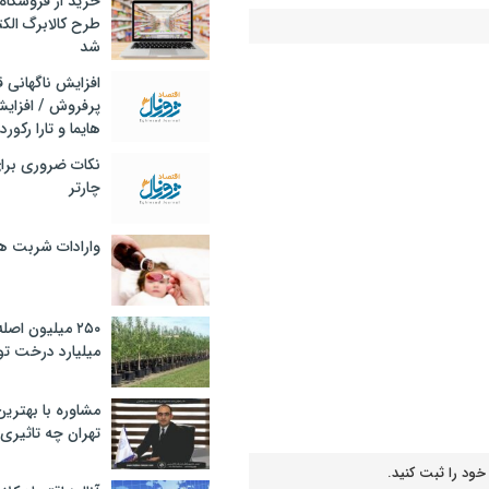
خرید از فروشگاه‌
طرح کالابرگ الک
شد
افزایش ناگهانی
پرفروش / افزایش
هایما و تارا رکورد
ره قطعی آب حاشیه ساز شد
نکات ضروری برا
چارتر
انرژی
وارادات شربت 
۲۵۰ میلیون اص
میلیارد درخت تو
مشاوره با بهتری
تهران چه تاثیری 
خود را ثبت کنید.