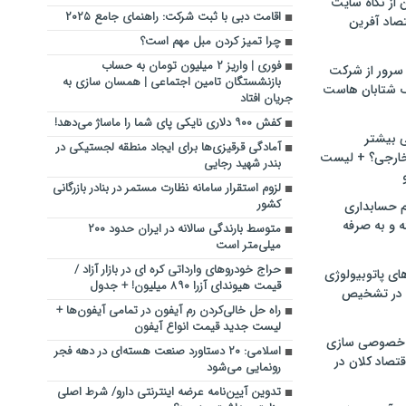
ن از نگاه سایت
اقامت دبی با ثبت شرکت: راهنمای جامع ۲۰۲۵
صاد آفرین
چرا تمیز کردن مبل مهم است؟
فوری | واریز ۲ میلیون تومان به حساب
سرور از شرکت
بازنشستگان تامین اجتماعی | همسان سازی به
 شتابان هاست
جریان افتاد
کفش ۹۰۰ دلاری نایکی پای شما را ماساژ می‌دهد!
ی بیشتر
آمادگی قرقیزی‌ها برای ایجاد منطقه لجستیکی در
خارجی؟ + لیست
بندر شهید رجایی
لزوم استقرار سامانه نظارت مستمر در بنادر بازرگانی
کشور
م حسابداری
ه و به صرفه
متوسط بارندگی سالانه در ایران حدود ۲۰۰
میلی‌متر است
حراج خودروهای وارداتی کره ای در بازار آزاد /
ای پاتوبیولوژی
قیمت هیوندای آزرا ۸۹۰ میلیون! + جدول
 در تشخیص
راه حل خالی‌کردن رم آیفون در تمامی آیفون‌ها +
لیست جدید قیمت انواع آیفون
خصوصی سازی
اسلامی: ۲۰ دستاورد صنعت هسته‌ای در دهه فجر
تصاد کلان در
رونمایی می‌شود
تدوین آیین‌نامه عرضه اینترنتی دارو/ شرط اصلی