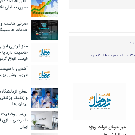
آنالیز اقتصاد کلا
خبری تحلیلی اقت
معرفی هاست و 
خدمات هاستینگ
ه :
مغز گردوی ایران
خاصیت دارد یا 
https://eghtesadjournal.com/?
قیمت انواع گردو
آشنایی با سیست
ابری، روشی بهین
نقش آزمایشگاه‌ه
و ژنتیک پزشکی
بیماری‌ها
بررسی وضعیت 
یا مردمی سازی اق
ایران
خبر خوش دولت ویژه
مسافرکش‌ ها