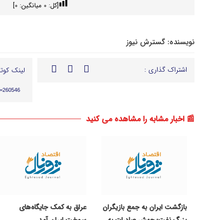
[کل:
0
میانگین:
0
]
نویسنده:
گسترش نیوز
اشتراک گذاری :
لینک کوتا
p=260546
📰 اخبار مشابه را مشاهده می کنید
بازگشت ایران به جمع بازیگران
عراق به کمک جایگاه‌های
بزرگ نفت؛ جهش صادرات به
سوخت ایران آمد