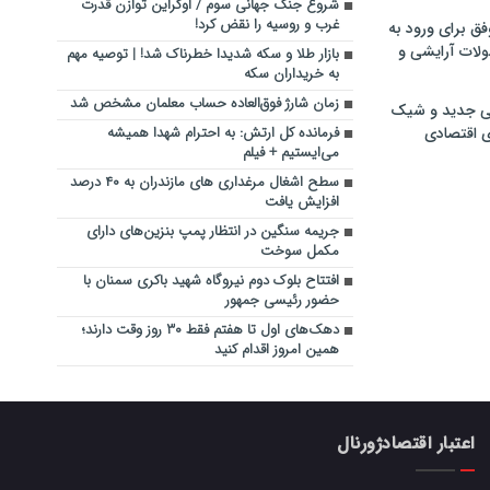
شروع جنگ جهانی سوم / اوکراین توازن قدرت
غرب و روسیه را نقض کرد!
فق برای ورود به
ولات آرایشی و
بازار طلا و سکه شدیدا خطرناک شد! | توصیه مهم
به خریداران سکه
زمان شارژ فوق‌العاده حساب معلمان مشخص شد
ی جدید و شیک
ی اقتصادی
فرمانده کل ارتش: به احترام شهدا همیشه
می‌ایستیم + فیلم
سطح اشغال مرغداری های مازندران به ۴۰ درصد
افزایش یافت
جریمه سنگین در انتظار پمپ بنزین‌های دارای
مکمل سوخت
افتتاح بلوک دوم نیروگاه شهید باکری سمنان با
حضور رئیسی جمهور
دهک‌های اول تا هفتم فقط ۳۰ روز وقت دارند؛
همین امروز اقدام کنید
اعتبار اقتصادژورنال