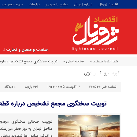
اقتصاد ژورنال
درباره ژورنال
تماس با سردبیر
تبلیغات
حریم خصوصی
صنعت و معدن و تجارت
شما اینجا هستید »
صفحه اصلی »
توییت سخنگوی مجمع تشخیص درباره 
گروه :
برق، آب و انرژی
شناسه خبر:
260546
12 آگوست 2025 - 12:24
331 بازدید
۰
دیدگاه
توییت سخنگوی مجمع تشخیص درباره قطعی
توییت جنجالی سخنگوی مجمع 
مناطق تهران به روز صفر می‌رسند
و زندگی میلیون‌ها شهروند مختل