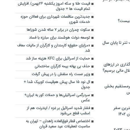
قیمت طلا و سکه امروز یکشنبه ۲۶بهمن/ افزایش
تمام قیمت ها + جدول
جدیدترین مناقصات شهرداری برای فعالان حوزه
چیست؟
خدمات شهری
سکوت چمران در برابر ۷ ساله شدن شوراها
توسعه دولت هوشمند برای مبارزه با فساد
تر تا پایان سال
«مزایای حقوق‌» کارمندان و کارگران از مالیات معاف
شد
حمایت از اسرائیل برای KFC هزینه ساز شد
گذاری در ارزهای
حذف بی بهانه بیمه کارگران ساختمانی
لال مالی برسیم؟
وزیر صمت راه سلفش را در پیش گرفت
ال نود ۱۵ سال پیش هم‌قیمت کوییک شد! +
یرمستقیم بخش
جدول
س
سردرگمی اسرائیلی‌ها و حملات کور به ایران+
عکس
نترین سفر
فشار شدید اسرائیل بر غزه / اینترنت هم از
امشب قطع می‌شود
۱۴
اختصاص قطار فوق‌العاده زاهدان – تهران به
مناسبت تعطیلات عید سعید قربان
 ۲۰۲۳