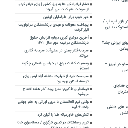
فشار فیلترشکن ها به برق کشور | برای فیلتر کردن
از سوخت هم کمک می گیرند
خبر خوب برای طرفداران آیفون
بازار لپ‌تاپ /
پرداخت معوقات و عیدی بازنشستگان در اولویت
استوک به این
قرار گرفت
آخرین موضع گیری درباره افزایش حقوق
ماشین لباسشویی‎های ایرانی چند؟
بازنشستگان در نیمه دوم سال ۱۴۰۲
 پلاس
سرمایه‌گذار چینی در صفی‌آباد سرمایه گذاری‌
می‌کند
وضعیت کاشت برنج در خراسان شمالی چگونه
و در تبریز +
است؟
صی
سرمست:باید از ظرفیت منطقه آزاد ارس برای
توسعه استان بهره برد
ن هدایای
فرماندار رباط کریم: مترو پرند آخر هفته افتتاح
تریان
می‌شود
وقتی تیم افغانستان با مربی ایرانی به جام جهانی
ت های دانش
رفت! + فیلم
کشور
تنش‌های خاورمیانه طلا را گران کرد
تورم وحشتناک در کمین کارگران / مستاجران خانه
خود را از دست می دهند؟