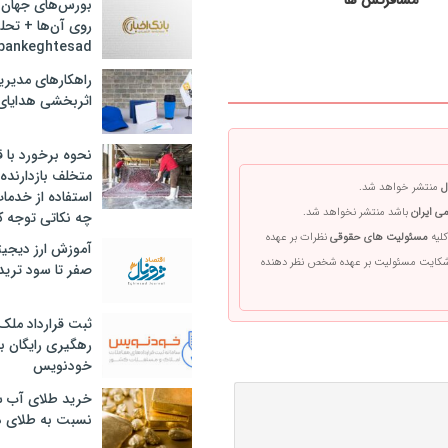
بورس‌های جهان 
روی آن‌ها + تحل
bankeghtesad
راهکارهای مدیری
اثربخشی هدایای 
نحوه برخورد با ق
متخلف بازدارنده
ل
منتشر خواهد شد.
استفاده از خدما
ی ایران
باشد منتشر نخواهد شد.
چه نکاتی توجه ک
کلیه
مسئولیت های حقوقی
نظرات بر عهده
آموزش ارز دیجیت
 شکایت مسئولیت بر عهده شخص نظر دهنده
صفر تا سود ترید 
ثبت قرارداد ملک
رهگیری رایگان با
خودنویس
خرید طلای آب ش
نسبت به طلای د