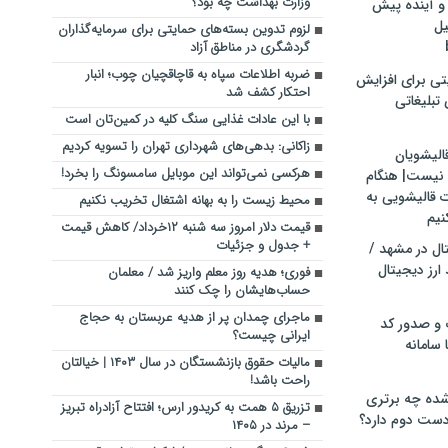
وزارت بهداشت چه بود؟
و آینده پیش
یل
لزوم تدوین بسته‌های حمایتی برای سرمایه‌گذاران
گردشگری در مناطق آزاد
ضربه اطلاعات سپاه به قاچاقچیان چوب؛ انبار
تی برای افزایش
احتکار کشف شد
تبلیغاتی
با این عادات غذایی سنگ کلیه در کمین‌تان است
زاکانی: بدهی‌های شهرداری تهران را تسویه کردیم
الیشویان
هرکسی نمی‌تواند این موبایل سامسونگ را بخرد!
 نیست| هنگام
ت قالیشویی به
محیط زیست را به بهانه اشتغال تخریب نکنیم
نیم
قیمت دلار امروز سه شنبه ۱۲خرداد/ کاهش قیمت
+ جدول و جزئیات
ال در مشهد /
ارز دیجیتال
فوری؛ هدیه روز معلم واریز شد / معلمان
حساب‌هایشان را چک کنند
ماجرای چمدان پر از هدیه عربستان به حجاج
 و صدور کد
ایرانی چیست؟
 سامانه
مالیات حقوق بازنشستگان در سال ۱۴۰۳ | خیالتان
راحت باشد!
ده چه برتری
تزریق ۵ همت به کریدور ارس؛ افتتاح آزادراه تبریز
ست دوم دارد؟
– مرند در ۱۴۰۵