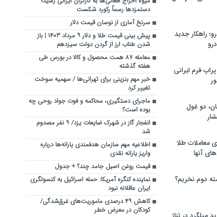
میوه اخراج افغانی‌ها به کارگران ایرانی رسید؛
دستمزدها رسماً رکورد شکست
سرنخ آماری از نوسان قیمت دلار
؛ راهکار جدید
پیش‌ بینی قیمت طلا و دلار ۹ مرداد ۱۴۰۳ | باز
رو
شدن طناب ارز از گردن دولت سیزدهم
معامله ۸۷ همت محصول و کالا در بورس طی
هفته گذشته
راپ فرم ایرانی
خبر مهم بنزینی برای تهرانی‌ها / سهمیه سوخت
ور
تغییر کرد
ماجرای دستگیری، محاکمه و فوت جواد روحی چه
ان، دو غول
بوده است؟
ار
انفجار گاز در شهرک ضایعات یزد/ ۹ نفر مصدوم
شد
ی معاملات طلا
اطلاعیه مهم سازمان هدفمندی یارانه‌ها درباره
های آنها
واریز یارانه نقدی
قیمت روغن اصیل جامد چند؟ + جدول
ته دوم نخریم؟
نماینده کنگره آمریکا: حمله اسرائیل به کنسولگری
ایران عاقلانه نبود
کاهش ۴۹ درصدی ماموریت‌های غرق‌شدگی/
کودکان در معرض خطر
 میلگرد در تناژ