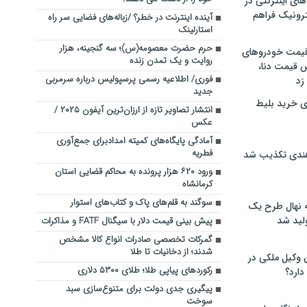
های اینترنتی در
ترونیک فراهم
آینده اینترنت در خطر؟ /زباله‌های فضایی سر راه
استارلینک
حرم حضرت معصومه(س)؛ سه گنجینه، هزار
 قیمت خودروهای
روایت و یک تمدن زنده
 قیمت دنا،
فوری/ اطلاعیه رسمی پرسپولیس درباره سرمربی
 زد
جدید
ی خرید بلیط
انتشار تصاویر تازه از ارزان‌ترین آیفون ۲۰۲۵ /
عکس
آمادگی پایگاه‌های کمیته امدادبرای جمع‌آوری
فطریه
هندی تکذیب شد
ورود ۶۲۰ هزار پرونده به محاکم قضایی استان
کرمانشاه
سوگند به قلم‌های پاک و کتاب‌های استوار
له نهال طرح یک
لید شد
پیش بینی قیمت دلار با سیگنال FATF و مذاکرات
گمرکات تخصصی صادرات انواع کالا مشخص
شدند؛ از دخانیات تا طلا
ن وکیل ملکی در
رکوردهای پیاپی طلا؛ طلای ۵۳۰۰ دلاری
دارد؟
پیگیری جدی دولت برای متنوع‌سازی سبد
سوخت