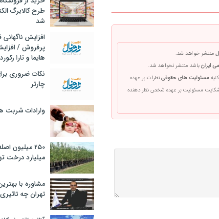
خرید از فروشگاه‌
طرح کالابرگ الک
شد
افزایش ناگهانی
پرفروش / افزایش
ل
منتشر خواهد شد.
هایما و تارا رکورد
ی ایران
باشد منتشر نخواهد شد.
نکات ضروری برا
کلیه
مسئولیت های حقوقی
نظرات بر عهده
چارتر
 شکایت مسئولیت بر عهده شخص نظر دهنده
وارادات شربت 
۲۵۰ میلیون اص
میلیارد درخت تو
مشاوره با بهتری
تهران چه تاثیری 