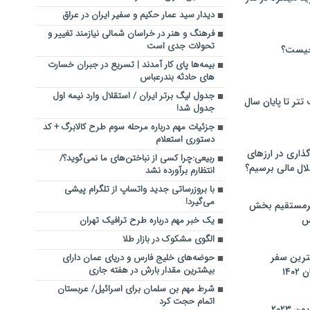
دیدار سید عمار حکیم و سفیر ایران در عراق
فرهنگ و هنر در خراسان شمالی نیازمند تغییر و
تحولات جدی است
چیست؟
بیمه‌ها پای کار آمدند | تسریع در جبران خسارت‌
های حادثه بندرعباس
جدول لیگ برتر ایران / استقلال وارد نیمه اول
تر تا پایان سال
جدول شد!
جزئیات مهم درباره مرحله سوم طرح کالابرگ + کد
دستوری استعلام
گذاری در ارزهای
ربیعی:چرا کسی از نباختن‌های ما نمی‌گوید؟/
لال مالی برسیم؟
انتظارم برآورده نشد
با بروزرساتی جدید واتساپ از تلگرام پیشی
می‌گیرد!
یرمستقیم بخش
س
یک خبر مهم درباره طرح ترافیک تهران
الگوی مشکوک در بازار طلا
نترین سفر
حوضه‌های خلیج فارس و دریای عمان دارای
بیشترین مقدار بارش در هفته جاری
۱۴
شرط مهم بن سلمان برای اسرائیل/ عربستان
اتمام حجت کرد
 ۲۰۲۳