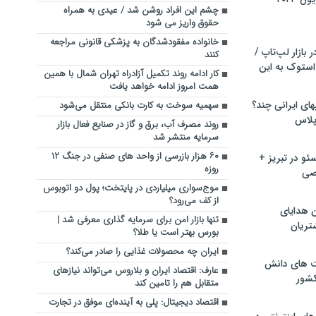
چشم این افراد روشن شد / عیدی به همراه
حقوق واریز می شود
خانواده‌ مفقودشدگان به پزشکی قانونی مراجعه
بازار لپ‌تاپ /
کنند
استوک به این
کار ادامه روند تکمیل آزادراه تهران شمال با همین
همت امروز ادامه خواهد یافت
ماشین لباسشویی‎های ایرانی چند؟
سهمیه سوخت به کارت بانکی منتقل می‌شود
 پلاس
روند مصرف آب، برق و گاز در صنایع فعال بازار
سرمایه منتشر شد
۶۰ هزار بازرسی از واحد های صنفی در جنگ ۱۲
و در تبریز +
روزه
صی
موج‌سواری میلیاردی در پایتخت؛ پول دو اتوبوس
از کف می‌رود؟
ن هدایای
تنها بازار امن برای سرمایه گذاری معرفی شد |
تریان
بورس بهتر است یا طلا؟
ایران چه محصولات غذایی را صادر می‌کند؟
ت های دانش
عارف: اقتصاد ایران و بلاروس می‌تواند نیازهای
کشور
متقابل هم را تامین کند
اقتصاد دیجیتال: پلی به آینده‌ای موفق در تجارت