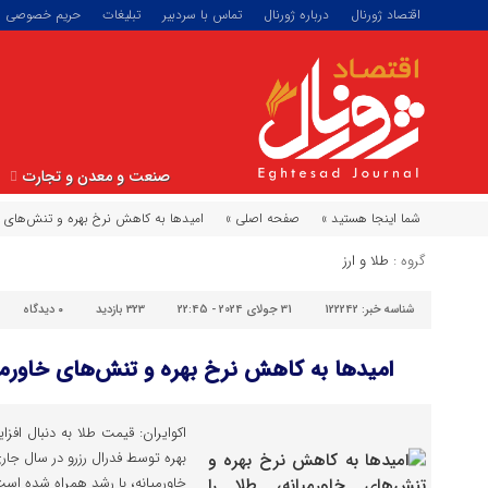
اقتصاد ژورنال
درباره ژورنال
تماس با سردبیر
تبلیغات
حریم خصوصی
صنعت و معدن و تجارت
شما اینجا هستید »
صفحه اصلی »
امیدها به کاهش نرخ بهره و تنش‌های خا
گروه :
طلا و ارز
شناسه خبر:
122242
31 جولای 2024 - 22:45
323 بازدید
۰
دیدگاه
امیدها به کاهش نرخ بهره و تنش‌های خاورمیا
اکوایران: قیمت طلا به دنبال ا
بهره توسط فدرال رزرو در سال جا
خاورمیانه، با رشد همراه شده است