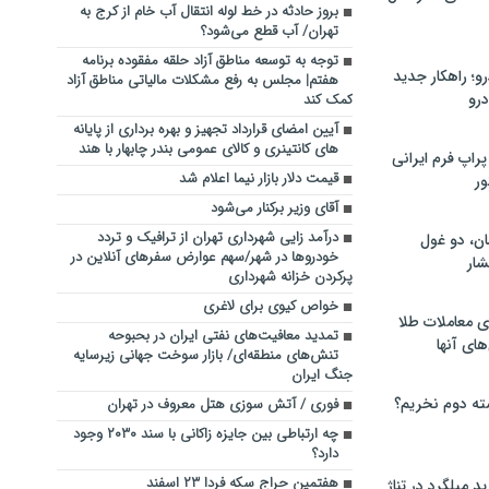
بروز حادثه در خط لوله انتقال آب خام از کرج به
تهران/ آب قطع می‌شود؟
توجه به توسعه مناطق آزاد حلقه مفقوده برنامه
؛ راهکار جدید
هفتم| مجلس به رفع مشکلات مالیاتی مناطق آزاد
رو
کمک کند
آیین امضای قرارداد تجهیز و بهره برداری از پایانه
های کانتینری و کالای عمومی بندر چابهار با هند
راپ فرم ایرانی
قیمت دلار بازار نیما اعلام شد
ور
آقای وزیر برکنار می‌شود
درآمد زایی شهرداری تهران از ترافیک و تردد
ان، دو غول
خودروها در شهر/سهم عوارض سفرهای آنلاین در
ار
پرکردن خزانه شهرداری
خواص کیوی برای لاغری
ی معاملات طلا
تمدید معافیت‌های نفتی ایران در بحبوحه
های آنها
تنش‌های منطقه‌ای/ بازار سوخت جهانی زیرسایه
جنگ ایران
ته دوم نخریم؟
فوری / آتش سوزی هتل معروف در تهران
چه ارتباطی بین جایزه زاکانی با سند ۲۰۳۰ وجود
دارد؟
هفتمین حراج سکه فردا ۲۳ اسفند
 میلگرد در تناژ