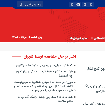
پنج شنبه, ۱۵ مرداد , ۱۴۰۵
جتماعی
سایر ژورنال‌ها
اخبار در حال مشاهده توسط کاربران
گم شدن هواپیمای روسیه با حدود ۵۰ سرنشین
ون گیج فشار
بازار تحت تاثیر سقوط قیمت طلا / در بازار امروز
چه گذشت؟
فوری/ در حمله به «جولان اشغالی» ۸ صهیونیست
ی کپی‌ تریدینگ
کشته شدند/ تل‌آویو: به لحظه جنگ همه جانبه در
شمال علیه حزب الله نزدیک می‌شویم
 فارکس
هبه خانه ۴۰۰ میلیاردی چشم پزشک گیلانی به
نظام سلامت
اه های آخر سال