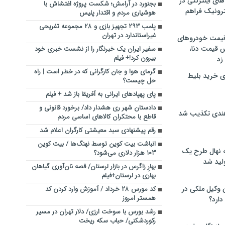
های اینترنتی در
بجنورد در آرامش؛ شکست پروژه اغتشاش با
ترونیک فراهم
هوشیاری مردم و اقتدار پلیس
پلمب ۲۹۳ تجهیز بازی و ۲۸ مجموعه تفریحی
غیراستاندارد در تهران
 قیمت خودروهای
 قیمت دنا،
سفیر ایران یک خبرنگار را از نشست خبری خود
بیرون کرد!+ فیلم
 زد
گرمای هوا و جان کارگرانی که در خطر است | راه
ی خرید بلیط
حل چیست؟
پای پهپادهای ایرانی به آفریقا باز شد + فیلم
دادستان شهر ری هشدار داد/ برخورد قانونی و
هندی تکذیب شد
قاطع با محتکران کالاهای اساسی مردم
رقم پیشنهادی سبد معیشتی کارگران اعلام شد
انباشت بیت کوین توسط نهنگ‌ها / بیت کوین
له نهال طرح یک
۱۰۳ هزار دلاری می‌شود؟
لید شد
بهارِ زاگرس در بازار لرستان/ قصه نان‌آوری گیاهان
بهاری در لرستان+فیلم
ن وکیل ملکی در
کد مورس ۲۸ خرداد / آموزش وارد کردن کد
همستر امروز
دارد؟
رشد بورس با سوخت ارزی/ دلار تهران در مسیر
رکوردشکنی/ حباب سکه ریخت