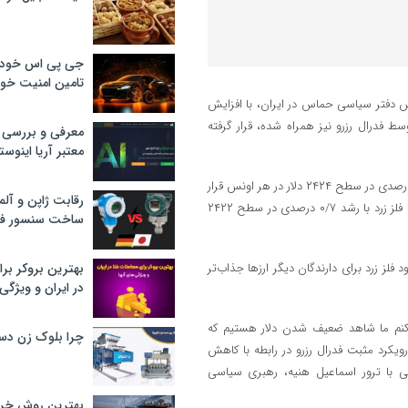
جی پی اس خودرو
تامین امنیت خود
 (۱۰ مرداد) و به دنبال ترور رئیس دفتر سیاسی حماس در ایران، با افزایش
 فدرال رزرو نیز همراه شده، قرار گرفته
معرفی و بررسی پ
معتبر آریا اینوست
به نوشته رویترز، قیمت لحظه‌ای طلا تا ساعت ۱۷:۱۱ به وقت ایران با رشد ۰/۷ درصدی در سطح ۲۴۲۴ دلار در هر اونس قرار
رقابت ژاپن و آلم
گرفت و در ماه جاری میلادی بیش از ۴ درصد رشد داشته است. معاملات آتی فلز زرد با رشد ۰/۷ درصدی در سطح ۲۴۲۲
ساخت سنسور فش
می‌شود فلز زرد برای دارندگان دیگر ارزها جذاب‌تر
بهترین بروکر برا
در ایران و ویژگی‌
 می‌کنم ما شاهد ضعیف شدن دلار هستیم که
چرا بلوک زن دس
یکرد مثبت فدرال رزرو در رابطه با کاهش
ی با ترور اسماعیل هنیه، رهبری سیاسی
بهترین روش خرید