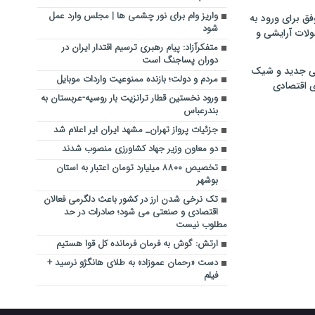
واریز وام برای نور چشمی ها | مجلس وارد عمل
فق برای ورود به
شود
ولات آرایشی و
متفکرآزاد: پیام رهبری ترسیم اقتدار ایران در
دوران پساجنگ است
ی جدید و شیک
مردم و دولت؛ بازنده ممنوعیت واردات موبایل
ی اقتصادی
ورود نخستین قطار ترانزیت بار روسیه-عربستان به
بندرعباس
جزئیات پرواز تهران_ مشهد ایران ایر اعلام شد
دو معاون وزیر جهاد کشاورزی منصوب شدند
تخصیص ۸۸۰۰ میلیارد تومان اعتبار به استان
بوشهر
تک نرخی شدن ‌ارز در کشور باعث دلگرمی فعالان
اقتصادی و صنعتی می شود؛ صادرات در حد
مطلوب نیست
ارتش: گوش به فرمان فرمانده کل قوا هستیم
دست «رحمان عموزاد» به طلای هانگژو نرسید +
فیلم