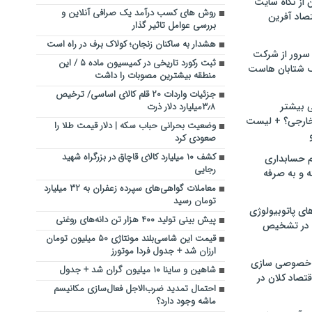
ن از نگاه سایت
روش های کسب درآمد یک صرافی آنلاین و
صاد آفرین
بررسی عوامل تاثیر گذار
هشدار به ساکنان زنجان؛ کولاک برف در راه است
سرور از شرکت
ثبت رکورد تاریخی در کمیسیون ماده ۵ / این
 شتابان هاست
منطقه بیشترین مصوبات را داشت
جزئیات واردات ۲۰ قلم کالای اساسی/ ترخیص
ی بیشتر
۳٫۸میلیارد دلار ذرت
خارجی؟ + لیست
وضعیت بحرانی حباب سکه | دلار قیمت طلا را
صعودی کرد
کشف ۱۰ میلیارد کالای قاچاق در بزرگراه شهید
م حسابداری
رجایی
ه و به صرفه
معاملات گواهی‌های سپرده زعفران به ۳۲ میلیارد
تومان رسید
ای پاتوبیولوژی
پیش بینی تولید ۴۰۰ هزار تن دانه‌های روغنی
 در تشخیص
قیمت این شاسی‌بلند مونتاژی ۵۰ میلیون تومان
ارزان شد + جدول فردا موتورز
خصوصی سازی
شاهین و ساینا ۱۰ میلیون گران شد + جدول
تصاد کلان در
احتمال تمدید ضرب‌‌الاجل فعال‌‌سازی مکانیسم
ماشه وجود دارد؟