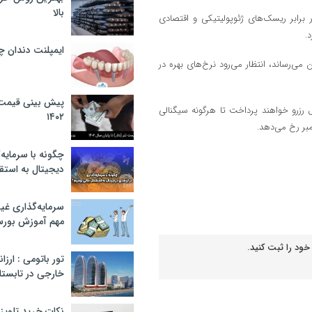
بالا
رابر ریسک‌های ژئوپولیتیکی و اقتصادی
.
ایمپلنت دندان 
 می‌رساند، انتظار می‌رود نرخ‌های بهره در
پیش بینی قیمت ت
 رزرو خواهند پرداخت تا هرگونه سیگنالی
۱۴۰۲
مبر رخ می‌دهد.
چگونه با سرمایه‌
دیجیتال به استق
سرمایه‌گذاری غ
مهم آموزش بور
خود را ثبت کنید.
تور باتومی : ارزا
خارجی در تابستان ۰۲
نکات خرید تلویزیون