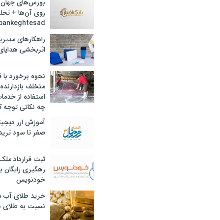
بورس‌های جهان 
روی آن‌ها + تحل
bankeghtesad
راهکارهای مدیری
اثربخشی هدایای 
نحوه برخورد با ق
متخلف بازدارنده
استفاده از خدما
چه نکاتی توجه ک
آموزش ارز دیجیت
صفر تا سود ترید 
ثبت قرارداد ملک
رهگیری رایگان با
خودنویس
خرید طلای آب ش
نسبت به طلای د