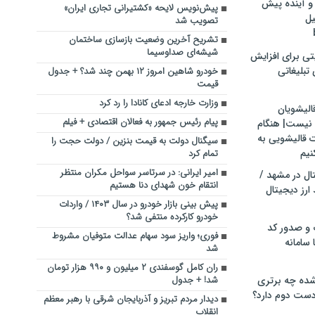
و آینده پیش
پیش‌نویس لایحه «کشتیرانی تجاری ایران»
یل
تصویب شد
تشریح آخرین وضعیت بازسازی ساختمان
شیشه‌ای صداوسیما
تی برای افزایش
تبلیغاتی
خودرو شاهین امروز ۱۲ بهمن چند شد؟ + جدول
قیمت
وزارت خارجه ادعای کانادا را رد کرد
الیشویان
پیام رئیس جمهور به فعالان اقتصادی + فیلم
 نیست| هنگام
ت قالیشویی به
سیگنال دولت به قیمت بنزین / دولت حجت را
نیم
تمام کرد
امیر ایرانی: در سرتاسر سواحل مکران منتظر
ال در مشهد /
انتقام خون شهدای دنا هستیم
ارز دیجیتال
پیش‌ بینی بازار خودرو در سال ۱۴۰۳ / واردات
خودرو کارکرده منتفی شد؟
 و صدور کد
فوری؛ واریز سود سهام عدالت متوفیان مشروط
 سامانه
شد
ران کامل گوسفندی ۲ میلیون و ۹۹۰ هزار تومان
ده چه برتری
شد! + جدول
ست دوم دارد؟
دیدار مردم تبریز و آذربایجان شرقی با رهبر معظم
انقلاب