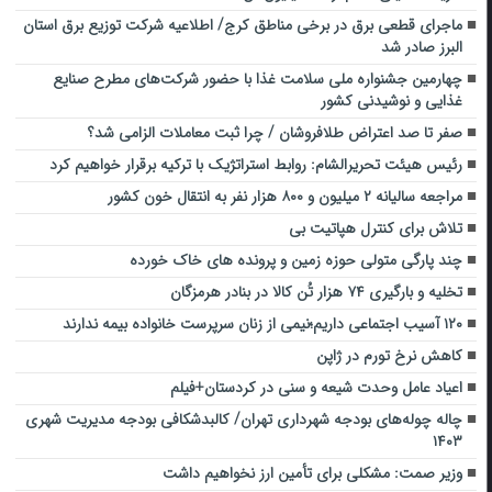
ماجرای قطعی برق در برخی مناطق کرج/ اطلاعیه شرکت توزیع برق استان
البرز صادر شد
چهارمین جشنواره ملی سلامت غذا با حضور شرکت‌های مطرح صنایع
غذایی و نوشیدنی کشور
صفر تا صد اعتراض طلافروشان / چرا ثبت معاملات الزامی شد؟
رئیس هیئت تحریرالشام: روابط استراتژیک با ترکیه برقرار خواهیم کرد
مراجعه سالیانه ۲ میلیون و ۸۰۰ هزار نفر به انتقال خون کشور
تلاش برای کنترل هپاتیت بی
چند پارگی متولی حوزه زمین و پرونده های خاک خورده
تخلیه و بارگیری ۷۴ هزار تُن کالا در بنادر هرمزگان
۱۲۰ آسیب اجتماعی داریم؛نیمی از زنان سرپرست خانواده بیمه ندارند
کاهش نرخ تورم در ژاپن
اعیاد عامل وحدت شیعه و سنی در کردستان+فیلم
چاله چوله‌های بودجه شهرداری تهران/ کالبدشکافی بودجه مدیریت شهری
۱۴۰۳
وزیر صمت: مشکلی برای تأمین ارز نخواهیم داشت