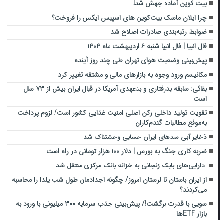
بیت کوین آماده جهش شد!
چرا ایلان ماسک بیت‌کوین های اسپیس ایکس را فروخت؟
ضوابط رتبه‌بندی صادرات اصلاح شد
فال انبیا | فال انبیا شنبه ۶ اردیبهشت ماه ۱۴۰۴
پیش‌بینی وضعیت هوای تهران طی چند روز آینده
مکانیسم ورود وجوه به بازارهای مالی و مشتقه تغییر کرد
بقائی: سابقه بدرفتاری و بدعهدی آمریکا در قبال ایران بیش از ۷۳ سال
است
تقویت تولید داخلی رکن اصلی امنیت غذایی کشور است/ لزوم پرداخت
به‌موقع مطالبات گندم‌کاران
ذخایر آبی سدهای ایران حسابی وحشتناک شد
ضربه کاری جنگ به بورس | دلار ۱۰۰ هزار تومانی در راه است
دارایی‌های بابک زنجانی به خزانه بانک مرکزی منتقل شد
از ایران باستان تا لرستان امروز/ چگونه اجداد‌مان طول شب یلدا را محاسبه
می‌کردند؟
سویی با قدرت برگشت!/ پیش‌بینی جذب سرمایه ۳۰۰ میلیونی با ورود به
بازار ETFها