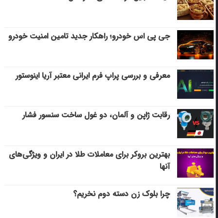
جی پی اس خودرو؛ راهکار جدید تامین امنیت خودرو
معرفی و بررسی پراپ فرم ایرانی معتبر آریا اینوستور
رقابت ژاپن و آلمان، دو غول ساخت سنسور فشار
بهترین بروکر برای معاملات طلا در ایران و ویژگی‌های
آنها
چرا بلوک زن دسته دوم نخریم؟