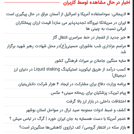
اخبار در حال مشاهده توسط کاربران
لاریجانی: سوءاستفاده آمریکا و اسرائیل از آسمان عراق در حال پیگیری است
ایران در سریلانکا نیروگاه تجدیدپذیر می سازد| قیمت ارزان پیمانکاران
ایرانی نسبت به چینی ها
خبر جدید از انفجار در خط سراسری انتقال گاز
مراسم عزاداری شب عاشورای حسینی(ع)در محل شهادت رهبر شهید برگزار
شد
سایه سنگین جاعلان بر میراث فرهنگی کشور
کسب درآمد از طریق لیکویید استیکینگ Liquid staking در دنیای ارز
دیجیتال!
برنامه وزارت دفاع برای مشارکت در ایجاد ۴ هزار شرکت دانش‌بنیان
پیام تبریک پزشکیان برای ریحانه مبینی+ عکس
اختلافات داخلی در بازار ارز بالا گرفت
کشف و ضبط ادوات ممنوعه صید ترال در سواحل استان بوشهر
خنجر آمریکا با دست همسایه به جان ایران خورد | گرگ در لباس میش ؟
بازار سکه در انتظار گروسی/ کف ترازوی کاهشی‌ها سنگین‌تر است؟