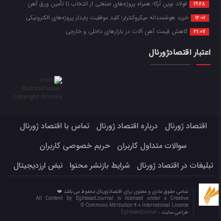
فولاد نوین آرکا؛ همراه پروژه‌های صنعتی از انتخاب تا تأمین ورق آهن
19:28
خرید هوشمندانه میکروکنترلر؛ کلید موفقیت پایدار پروژه‌های الکترونیکی
12:01
کاهش قیمت آهن آلات در بازارهای داخلی و خارجی
21:07
اعتبار اقتصادژورنال
اقتصاد ژورنال
درباره اقتصاد ژورنال
تماس با اقتصاد ژورنال
سوالات متداول کاربران
حریم خصوصی کاربران
تبلیغات در اقتصاد ژورنال
شرایط بازنشر محتوا
نبض ارزدیجیتال
تمامی حقوق مادی و معنوی برای اقتصادژورنال محفوظ می باشد ❤️
All Content by EghtesadJournal is licensed under a Creative
Commons Attribution 4.0 International License ©️
طراحی سایت :
Eghtesadjournal