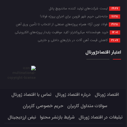
لیست شرکت‌های تولید کننده ساندویچ پانل
19:27
جابه‌جایی حریم شهر قزوین برای اجرای پروژه فولاد!
11:28
فولاد نوین آرکا؛ همراه پروژه‌های صنعتی از انتخاب تا تأمین ورق آهن
19:28
خرید هوشمندانه میکروکنترلر؛ کلید موفقیت پایدار پروژه‌های الکترونیکی
12:01
کاهش قیمت آهن آلات در بازارهای داخلی و خارجی
21:07
اعتبار اقتصادژورنال
اقتصاد ژورنال
درباره اقتصاد ژورنال
تماس با اقتصاد ژورنال
سوالات متداول کاربران
حریم خصوصی کاربران
تبلیغات در اقتصاد ژورنال
شرایط بازنشر محتوا
نبض ارزدیجیتال