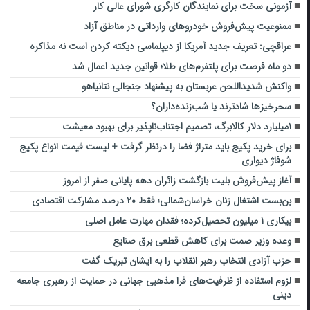
آزمونی سخت برای نمایندگان کارگری شورای‌ عالی کار
ممنوعیت پیش‌فروش خودروهای وارداتی در مناطق آزاد
عراقچی: تعریف جدید آمریکا از دیپلماسی دیکته کردن است نه مذاکره
دو ماه فرصت برای پلتفرم‌های طلا؛ قوانین جدید اعمال شد
واکنش شدیداللحن عربستان به پیشنهاد جنجالی نتانیاهو
سحرخیزها شادترند یا شب‌زنده‌داران؟
۱میلیارد دلار کالابرگ، تصمیم اجتناب‌ناپذیر برای بهبود معیشت
برای خرید پکیج باید متراژ فضا را درنظر گرفت + لیست قیمت انواع پکیج
شوفاژ دیواری
آغاز پیش‌فروش بلیت بازگشت زائران دهه پایانی صفر از امروز
بن‌بست اشتغال زنان خراسان‌شمالی‌؛ فقط ۲۰ درصد مشارکت اقتصادی
بیکاری ۱ میلیون تحصیل‌کرده؛ فقدان مهارت عامل اصلی
وعده وزیر صمت برای کاهش قطعی برق صنایع
حزب آزادی انتخاب رهبر انقلاب را به ایشان تبریک گفت
لزوم استفاده از ظرفیت‌های فرا مذهبی جهانی در حمایت از رهبری جامعه
دینی