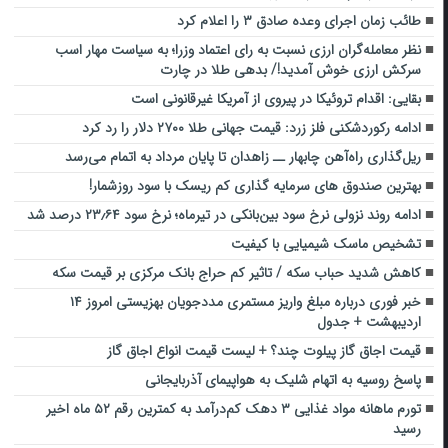
طائب زمان اجرای وعده صادق ۳ را اعلام کرد
نظر معامله‌گران ارزی نسبت به رای اعتماد وزرا؛ به سیاست مهار اسب
سرکش ارزی خوش آمدید!/ بدهی طلا در چارت
بقایی: اقدام تروئیکا در پیروی از آمریکا غیرقانونی است
ادامه رکوردشکنی فلز زرد: قیمت جهانی طلا ۲۷۰۰ دلار را رد کرد
ریل‌گذاری راه‌آهن چابهار ــ زاهدان تا پایان مرداد به اتمام می‌رسد
بهترین صندوق های سرمایه گذاری کم ریسک با سود روزشمار!
ادامه روند نزولی نرخ سود بین‌بانکی در تیرماه؛ نرخ سود ۲۳٫۶۴ درصد شد
تشخیص ماسک شیمیایی با کیفیت
کاهش شدید حباب سکه / تاثیر کم حراج بانک مرکزی بر قیمت سکه
خبر فوری درباره مبلغ واریز مستمری مددجویان بهزیستی امروز ۱۴
اردیبهشت + جدول
قیمت اجاق گاز پیلوت چند؟ + لیست قیمت انواع اجاق گاز
پاسخ روسیه به اتهام شلیک به هواپیمای آذربایجانی
تورم ماهانه مواد غذایی ۳ دهک کم‌درآمد به کمترین رقم ۵۲ ماه اخیر
رسید