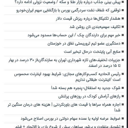
پیش بینی جذاب درباره بازار طلا و سکه / وضعیت نزولی ادامه دارد؟
توقفی که شفاف نشد؛ سردرگمی بورس با بازگشایی مبهم ایران‌خودرو
هشدار تکنیکال‌ها درباره ریزش قیمت دلار
تکلیف سهمیه‌بندی نان روشن شد
خبر مهم برای دارندگان چک / این حساب‌ها مسدود می‌شود
دستگیری عضو تیم تروریستی نفاق در خوزستان
منابع آبی پایتخت درحال تبخیر است
جزییات تخفیف‌های تازه شهرداری تهران به سازندگان؛از ۳۰ درصد در بهار
تا ۱۵ درصد در اسفند
رئیس اتحادیه کسب‌وکارهای مجازی: شرایط بهبود اینترنت محسوس
است /اینترنت طبقاتی نداریم
شوک جدید به استقلال؛ پنجره هم بسته شد!
رازهای آرامش کودک در روزهای پرتنش
اجاره همراه سراها با قیمت های باورنکردنی | هزینه های درمان سنگین تر
شد!
ضوابط عرضه اولیه یا عمده سهام دولتی در بورس اصلاح می‌شود
تشویق متفاوت و پرشور سپاهان پیش از شروع بازی با الاتحاد + فیلم