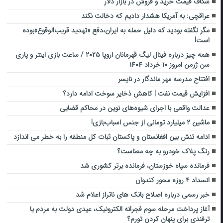
شکاف قیمت خرید و فروش در بازار دلار
عراقچی: به آمریکا هشدار دادیم که دخالت نکند
مگر نگفته بودید که دلیل حمله به ایران،دفع «تهدید قریب‌الوقوع»بوده
است!
همه چیز درباره فینال لیگ قهرمانان اروپا ۲۰۲۵ / ساعت بازی اینتر و پاری
سن ژرمن امروز ۱۰ خرداد ۱۴۰۴
افتتاح مدرسه مهر ماندگار در نایسر‌
افزایش قیمت نفت | کاهش ذخایر سوخت ادامه دارد؟
عدالت واقعی با اجرای شیوه‌های نوین در محاکم قضایی
ماشین ۲ میلیارد تومانی از جنس اسباب‌بازی!
ادامه تنش‌ بین افغانستان و پاکستان ثبات کل منطقه را به خطر می اندازد
رنگ پلاک خودرو به چه معناست؟
فرمانده سپاه خوزستان، فرمانده برتر کشوری شد
انسداد ۴ روزه محور کندوان
خبر رسمی درباره اصلاح بانک های ناتراز اعلام شد
آغاز پرداخت مرحله سوم فجرانه الکترونیک، عیدی دولت به مردم یا
ترفندی برای پنهان کردن تورم؟