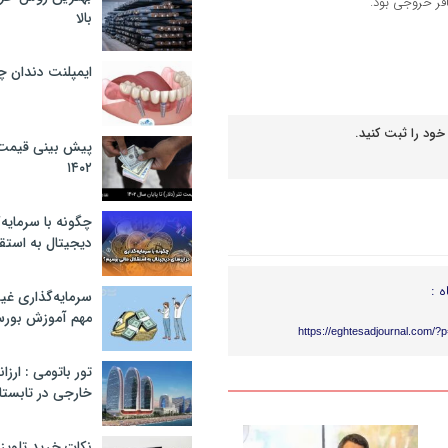
بالا
ایمپلنت دندان 
خود را ثبت کنید.
پیش بینی قیمت ت
۱۴۰۲
چگونه با سرمایه‌
دیجیتال به استق
ه :
سرمایه‌گذاری غ
مهم آموزش بور
https://eghtesadjournal.com/?
تور باتومی : ارزا
خارجی در تابستان ۰۲
نکات خرید تلویزیون