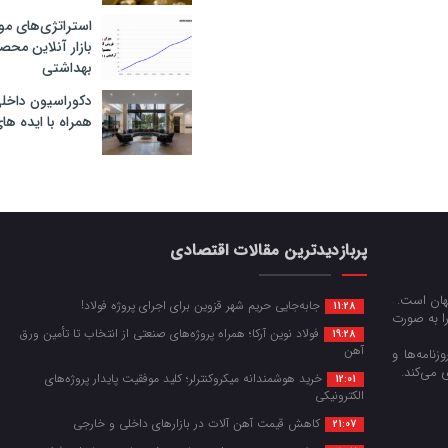
استراتژی‌های مو
بازار آنلاین محص
بهداشتی
دکوراسیون داخل
همراه با ایده ها
پربازدیدترین مقالات اقتصادی
جهان است.
جابه‌جایی حریم شهر قزوین برای اجرای پروژه فولاد!
11:28
را به صورت
فولاد نوین آرکا؛ همراه پروژه‌های صنعتی از انتخاب تا تأمین ورق
19:28
آهن
زنامه‌ها و
 می‌کند.
خرید هوشمندانه میکروکنترلر؛ کلید موفقیت پایدار پروژه‌های
12:01
الکترونیکی
کاهش قیمت آهن آلات در بازارهای داخلی و خارجی
21:07