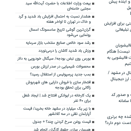
و آینده پیش
بیعت وزارت اطلاعات با حضرت آیت‌الله سید
یل
مجتبی خامنه‌ای
هشدار نسبت به احتمال افزایش باد شدید و گرد
و خاک در تهران تا اواخر هفته
تی برای افزایش
تبلیغاتی
گران‌ترین گوشی تاریخ سامسونگ امسال
رونمایی می‌شود
رشد سود خالص صنایع منتخب بازار سرمایه
الیشویان
وزش باد شدید کاشان را درمی‌نوردد
 نیست| هنگام
ت قالیشویی به
بورس روی نبض بودجه/ سیگنال خودرویی به دلار
نیم
محصولات شیمیایی در صدر ارزش بورس
ال در مشهد /
بمب جدید پرسپولیس از استقلال رسید؟
ارز دیجیتال
افتخار سازی با فروش دارایی های شهر؛روش
زاکانی برای تحقق بودجه
 و صدور کد
یک کارخانه در ایوانکی افتتاح شد | ایجاد شغل
 سامانه
برای ۴۰ نفر
با زیر یک میلیارد در مشهد خانه بخرید/ قیمت
آپارتمان نقلی در سه کلانشهر
ده چه برتری
قیمت روغن سرخ کردنی چند؟ + جدول
ست دوم دارد؟
همسان سازی حقوق کارگران انجام شد