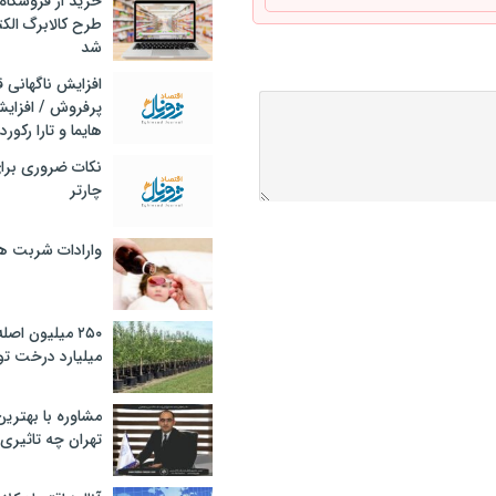
خرید از فروشگاه‌
طرح کالابرگ الک
شد
افزایش ناگهانی
پرفروش / افزایش
هایما و تارا رکورد
نکات ضروری برا
چارتر
وارادات شربت 
۲۵۰ میلیون اص
میلیارد درخت تو
مشاوره با بهتری
تهران چه تاثیری 