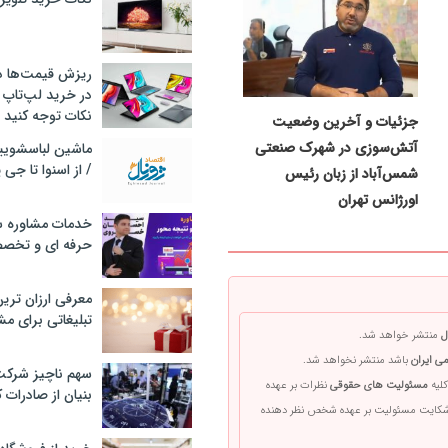
ریزش قیمت‌ها در 
در خرید لپ‌تاپ 
نکات توجه کنید
جزئیات و آخرین وضعیت
آتش‌سوزی در شهرک صنعتی
/ از اسنوا تا جی
شمس‌آباد از زبان رئیس
اورژانس تهران
خدمات مشاوره سئ
حرفه ای و تخص
معرفی ارزان تری
تبلیغاتی برای مش
ل
منتشر خواهد شد.
ی ایران
باشد منتشر نخواهد شد.
سهم ناچیز شرک
کلیه
مسئولیت های حقوقی
نظرات بر عهده
بنیان از صادرات 
 شکایت مسئولیت بر عهده شخص نظر دهنده