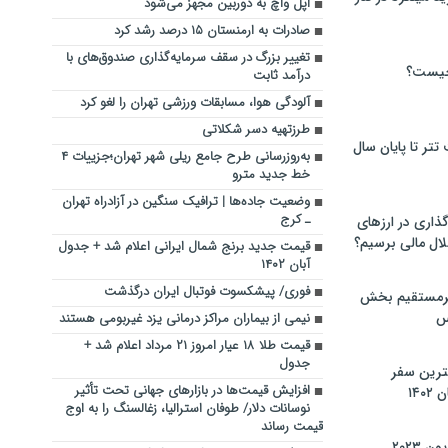
اپل واچ به دوربین مجهز می‌شود
صادرات به ارمنستان ۱۵ درصد رشد کرد
تغییر بزرگ در سقف سرمایه‌گذاری صندوق‌های با
چیست؟
درآمد ثابت
آلودگی هوا، مسابقات ورزشی تهران را لغو کرد
طرزتهیه دسر شکلاتی
تر تا پایان سال
به‌روزرسانی طرح جامع ریلی شهر تهران؛جزییات ۴
خط جدید مترو
وضعیت جاده‌ها | ترافیک سنگین در آزادراه تهران
ـ کرج
گذاری در ارزهای
لال مالی برسیم؟
قیمت جدید برنج شمال ایرانی اعلام شد + جدول
آبان ۱۴۰۲
فوری/ پیشکسوت فوتبال ایران درگذشت
یرمستقیم بخش
س
نیمی از بیماران مراکز درمانی یزد غیربومی هستند
قیمت طلا ۱۸ عیار امروز ۲۱ مرداد اعلام شد +
جدول
نترین سفر
افزایش قیمت‌ها در بازارهای جهانی تحت تأثیر
۱۴
نوسانات دلار/ طوفان استرالیا، زغالسنگ را به اوج
قیمت رساند
 ۲۰۲۳