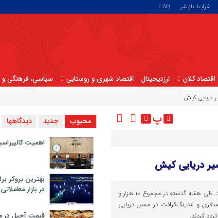
شرایط بازنشر
FAQ
اقتصاد کلان
ارزدیجیتال
اقتصاد شهری و روستایی
سیاسی، فرهنگی و ا
پ
محبوب
جدید
دیدگاهها
اهمیت کالیبراسی
بهترین بروکر برا
در بازار معاملاتی
سازمان منطقه آزاد کیش اعلام کرد: طی هفته گذشته در مجموع ۱۰ هزار و
مسافری و لندینگ‌کرافت در مسیر دریایی
قیمت آجیل در م
ردد کردند.