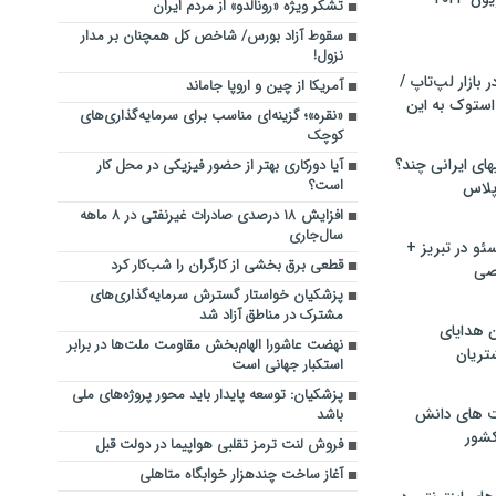
تشکر ویژه «رونالدو» از مردم ایران
سقوط آزاد بورس/ شاخص کل همچنان بر مدار
نزول!
بازار لپ‌تاپ /
آمریکا از چین و اروپا جاماند
استوک به این
«نقره»؛ گزینه‌ای مناسب برای سرمایه‌گذاری‌های
کوچک
ماشین لباسشویی‎های ایرانی چند؟
آیا دورکاری بهتر از حضور فیزیکی در محل کار
است؟
 پلاس
افزایش ۱۸ درصدی صادرات غیرنفتی در ۸ ماهه
سال‌جاری
و در تبریز +
قطعی برق بخشی از کارگران را شب‌کار کرد
صی
پزشکیان خواستار گسترش سرمایه‌گذاری‌های
مشترک در مناطق آزاد شد
ن هدایای
نهضت عاشورا الهام‌بخش مقاومت ملت‌ها در برابر
تریان
استکبار جهانی است
پزشکیان: توسعه پایدار باید محور پروژه‌های ملی
ت های دانش
باشد
کشور
فروش لنت ترمز تقلبی هواپیما در دولت قبل
آغاز ساخت چندهزار خوابگاه متاهلی