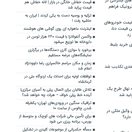
های اینترنتی در
قیمت خفاش خانگی در بازار | لانه خفاش هم
ترونیک فراهم
قیمت پراید شد
ترکیه و روسیه دست به یکی کردند | ایران به
حاشیه رفت !
 قیمت خودروهای
 قیمت دنا،
اینترنت ماهواره ای روی گوشی های هوشمند
 زد
واکسن آنفولانزا با قیمت ۲۶۰ هزار تومن در
داروخانه ها توزیع میشود
ی خرید بلیط
برخورد با موازی کاری دستگاه‌ها در برگزاری
نمایشگاه‌های عرضه مستقیم
زمان و مکان مراسم خاکسپاری رضا داوودنژاد
هندی تکذیب شد
اعلام شد
توافقات اولیه برای احداث یک اردوگاه ملی در
کرمانشاه
له نهال طرح یک
تلاش طالبان برای اتصال ریلی به آسیای مرکزی|
لید شد
آینده خط ریلی خواف – هرات چه خواهد شد؟
ترافیک سنگین در ورودی‌های تهران؛ یکطرفه
شدن چالوس از ساعت ۱۰
ن وکیل ملکی در
برای تأمین مالی شرکت های کوچک و متوسط از
دارد؟
بورس، برنامه ریزی می شود
مسأله حکمرانی از موضوعات کلیدی در تشکیل