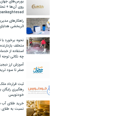
بورس‌های جهان 
روی آن‌ها + تحل
bankeghtesad
راهکارهای مدیری
اثربخشی هدایای 
نحوه برخورد با ق
متخلف بازدارنده
استفاده از خدما
چه نکاتی توجه ک
آموزش ارز دیجیت
صفر تا سود ترید 
ثبت قرارداد ملک
رهگیری رایگان با
خودنویس
خرید طلای آب ش
نسبت به طلای د