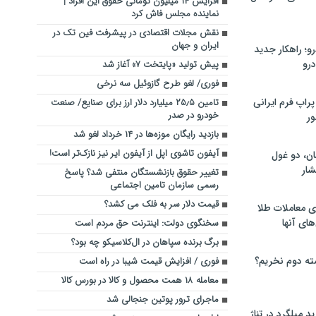
افزایش ۱۴ میلیون تومانی حقوق این افراد |
نماینده مجلس فاش کرد
نقش مجلات اقتصادی در پیشرفت فین تک در
ایران و جهان
؛ راهکار جدید
رو
پیش تولید «پایتخت ۷» آغاز شد
فوری/ لغو طرح گازوئیل سه نرخی
راپ فرم ایرانی
تامین ۲۵٫۵ میلیارد دلار ارز برای صنایع/ صنعت
خودرو در صدر
ور
بازدید رایگان موزه‌ها در ۱۴ خرداد لغو شد
آیفون تاشوی اپل از آیفون ایر نیز نازک‌تر است!
ان، دو غول
ار
تغییر حقوق بازنشستگان منتفی شد؟ پاسخ
رسمی سازمان تامین اجتماعی
قیمت دلار سر به فلک می کشد؟
ی معاملات طلا
های آنها
سخنگوی دولت: اینترنت حق مردم است
برگ برنده سپاهان در ال‌کلاسیکو چه بود؟
ته دوم نخریم؟
فوری / افزایش قیمت شیبا در راه است
معامله ۱۸ همت محصول و کالا در بورس کالا
ماجرای ترور پوتین جنجالی شد
 میلگرد در تناژ