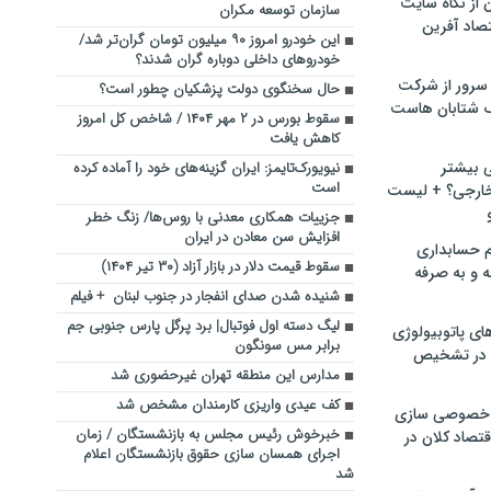
ن از نگاه سایت
سازمان توسعه مکران
صاد آفرین
این خودرو امروز ۹۰ میلیون تومان گران‌تر شد/
خودروهای داخلی دوباره گران شدند؟
سرور از شرکت
حال سخنگوی دولت پزشکیان چطور است؟
 شتابان هاست
سقوط بورس در ۲ مهر ۱۴۰۴ / شاخص کل امروز
کاهش یافت
ی بیشتر
نیویورک‌تایمز: ایران گزینه‌های خود را آماده کرده
است
خارجی؟ + لیست
جزییات همکاری معدنی با روس‌ها/ زنگ خطر
افزایش سن معادن در ایران
م حسابداری
سقوط قیمت دلار در بازار آزاد (۳۰ تیر ۱۴۰۴)
ه و به صرفه
شنیده شدن صدای انفجار در جنوب لبنان + فیلم
لیگ دسته اول فوتبال| برد پرگل پارس جنوبی جم
ای پاتوبیولوژی
برابر مس سونگون
 در تشخیص
مدارس این منطقه تهران غیرحضوری شد
کف عیدی واریزی کارمندان مشخص شد
خصوصی سازی
خبرخوش رئیس مجلس به بازنشستگان / زمان
تصاد کلان در
اجرای همسان سازی حقوق بازنشستگان اعلام
شد