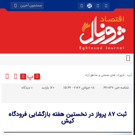
پ
گروه :
شهرک های صنعتی و مناطق آزاد
شناسه خبر:
320137
08 جولای 2026 - 15:32
120 بازدید
۰
دیدگاه
ثبت ۸۷ پرواز در نخستین هفته بازگشایی فرودگاه
کیش