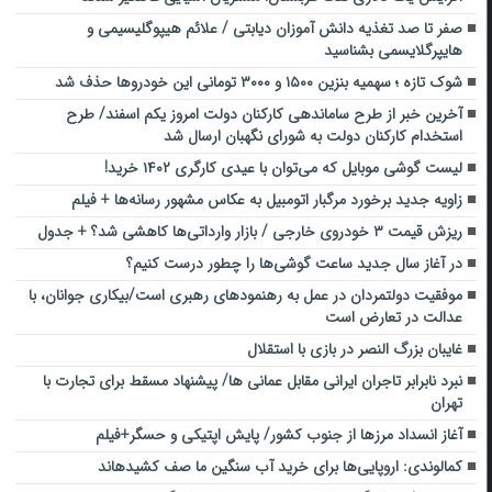
صفر تا صد تغذیه دانش آموزان دیابتی / علائم هیپوگلیسیمی و
هایپرگلایسمی بشناسید
شوک تازه ؛ سهمیه بنزین ۱۵۰۰ و ۳۰۰۰ تومانی این خودروها حذف شد
آخرین خبر از طرح ساماندهی کارکنان دولت امروز یکم اسفند/ طرح
استخدام کارکنان دولت به شورای نگهبان ارسال شد
لیست گوشی موبایل که می‌توان با عیدی کارگری ۱۴۰۲ خرید!
زاویه‌ جدید برخورد مرگبار اتومبیل به عکاس مشهور رسانه‌ها + فیلم
ریزش قیمت ۳ خودروی خارجی / بازار وارداتی‌ها کاهشی شد؟ + جدول
در آغاز سال جدید ساعت گوشی‌ها را چطور درست کنیم؟
موفقیت دولتمردان در عمل به رهنمودهای رهبری است/بیکاری جوانان، با
عدالت در تعارض است
غایبان بزرگ النصر در بازی با استقلال
نبرد نابرابر تاجران ایرانی مقابل عمانی ها/ پیشنهاد مسقط برای تجارت با
تهران
آغاز انسداد مرزها از جنوب کشور/ پایش اپتیکی و حسگر+فیلم
کمالوندی: اروپایی‌ها برای خرید آب سنگین ما صف کشیده‎اند