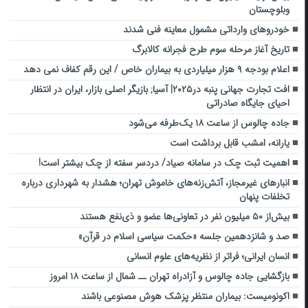
وبلوچستان
خودروهای وارداتی مشمول معاینه فنی شدند
تاریخ آغاز مرحله سوم طرح فجرانه کالابرگ
اعلام بودجه ۹ هزار میلیاردی به بیماران خاص / این رقم کفاف نمی دهد
افت تجارت جهانی پنبه در۲۰۲۵| آسیا; بازیگر اصلی بازار، ایران در انتظار
احیای جایگاه صادراتی
جاده چالوس از ساعت ۱۸ یک‌طرفه می‌شود
یارانه، امشب قابل برداشت است
اهمیت ثبت چک در سامانه صیاد/ دردسر سفته از چک بیشتر است!
انبارهای غیرمجاز، آتش‌زنه‌های خاموش تهران؛ هشدار به شهرداری درباره
تخلفات پنهان
بیش‌از ۵۰ میلیون نفر در تعاونی‌ها عضو و ذی‌نفع هستند
صد و شانزدهمین جلسه «حکمت سیاسی اسلام در قرآن»
انسان ایرانی؛ فراتر از نظریه‌های علوم انسانی
بازگشایی جاده چالوس و آزادراه تهران ــ شمال از ساعت ۱۸ امروز
اکونومیست: بیماران منتظر پزشک هوش مصنوعی باشند