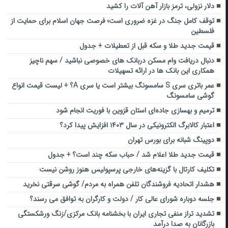
دلار نزولی، ترمز بازار آهن آلات را کشید
توقف کامل جنگ در غزه ضروری است؛ فرصت جهان اسلام برای حمایت از
فلسطین
قیمت جدید طلا و سکه قبل از تعطیلات + جدول
دنبال دریافت وام مسکن دربانک های خصوصی نباشید / سهم ناچیز
همکاری این بانک ها در ارائه تسهیلات
عمر باتری سری S سامسونگ بیشتر است یا سری A؟ + لیست قیمت انواع
گوشی سامسونگ
ترمیم و بهسازی جاده‌ای استان قزوین با فوریت انجام شود
اعتبار کالابرگ الکترونیکی در سال ۱۴۰۳ افزایش پیدا کرد؟
دوپینگ شبانه برای بورس تهران
قیمت جدید طلا اعلام شد / حباب سکه چند است؟ + جدول
تکلیف کارتال با گزینه‌های خارجی پرسپولیس هنوز روشن نیست
هشدار اتحادیه فروشندگان تلفن همراه به مردم/ گوشی سرقتی نخرید
جلسه دوباره شورای عالی کار / دولت و کارگران به توافق می رسند؟
تشدید تراز منفی تجاری ایران با بخشنامه بانک مرکزی/زنگ ورشکستگی
بازرگانان به صدا درآمد