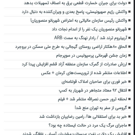
دولت برای جبران خسارت قطعی برق به اصناف تسهیلات بدهد
واکنش رژیم صهیونیستی، پاسخ بعدی و ویران‌کننده به دنبال دارد
واکنش رئیس سازمان مالیاتی به اعتراض شهربانو منصوریان!
شهربانو منصوریان یک نفر را از اعدام نجات داد
آربیتروم ترند شد / رادار نهنگ به سمت ARB
الحاق ۸۰هکتار اراضی روستای گیجالی به طرح ملی مسکن در بروجرد
زمان جشن قهرمانی پرسپولیس در سوپرجام
ارزش صادرات از گمرک سازمان منطقه آزاد قشم افزایش پیدا کرد
اطلاعات منتشر شده از تروریست‌های کرمان + عکس
خبر فوری برای صاحبان املاک قولنامه‌ای
انتقال ۹۲ معتاد متجاهر در شهریار به کمپ
لحظه ترور حسن نصرالله منتشر شد + فیلم
گروسی از سفر به تهران منع شد!
خبر بد برای استقلالی ها/ رامین رضاییان بازداشت شد
ماجرای مرگ یک مرد در حالت ایستاده چه بود؟
افزایش یک دلاری نفت عربستان؛ مشتریان آسیایی غافلگیر شدند