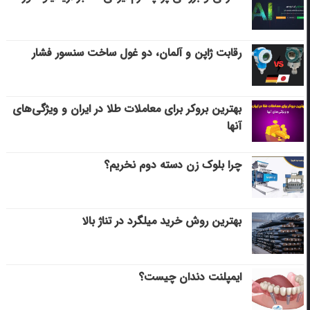
رقابت ژاپن و آلمان، دو غول ساخت سنسور فشار
بهترین بروکر برای معاملات طلا در ایران و ویژگی‌های
آنها
چرا بلوک زن دسته دوم نخریم؟
بهترین روش خرید میلگرد در تناژ بالا
ایمپلنت دندان چیست؟