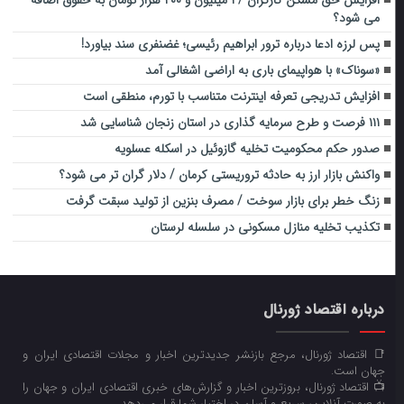
افزایش حق مسکن کارگران / ۱ میلیون و ۲۰۰ هزار تومان به حقوق اضافه
می شود؟
پس لرزه ادعا درباره ترور ابراهیم رئیسی؛ غضنفری سند بیاورد!
«سوناک» با هواپیمای باری به اراضی اشغالی آمد
افزایش تدریجی تعرفه اینترنت متناسب با تورم، منطقی است
۱۱۱ فرصت و طرح سرمایه گذاری در استان زنجان شناسایی شد
صدور حکم محکومیت تخلیه گازوئیل در اسکله عسلویه
واکنش بازار ارز به حادثه تروریستی کرمان / دلار گران تر می شود؟
زنگ خطر برای بازار سوخت / مصرف بنزین از تولید سبقت گرفت
تکذیب تخلیه منازل مسکونی در سلسله لرستان
درباره اقتصاد ژورنال
📑 اقتصاد ژورنال، مرجع بازنشر جدیدترین اخبار و مجلات اقتصادی ایران و
جهان است.
📺 اقتصاد ژورنال، بروزترین اخبار و گزارش‌های خبری اقتصادی ایران و جهان را
به صورت آنلاین، سریع و آسان در اختیار شما قرار می‌‌دهد.