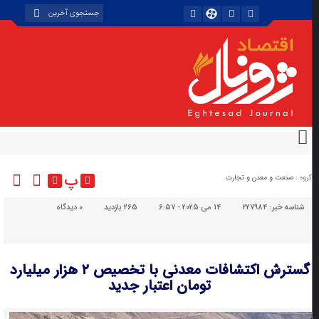
پ
گروه :
صنعت و معدن و تجارت
شناسه خبر:
227984
14 می 2025 - 6:57
265 بازدید
۰
دیدگاه
گسترش اکتشافات معدنی با تخصیص ۲ هزار میلیارد
تومان اعتبار جدید