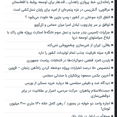
راه‌اندازی خط پروازی زاهدان ـ قندهار برای توسعه روابط ‌با افغانستان
عراقچی: آتش‌بس در غزه پنجره‌ای از امید برای پایان نسل‌کشی است
اتفاق تازه سوختی در کشور ؛ پمپ بنزین ها خلوت می‌شود ؟
توافق بر سر چارچوب تبادل اسرا میان حماس و تل‌آویو
جزئیات تاسیس بندر جدید و نسل سوم «لنگه»| استارت پروژه های راکد با
ابلاغ سیاستهای توسعه دریا
بقائی: ایران از غنی‌سازی چشم‌پوشی نمی‌کند
قاره سیاه ظرفیت جذب تمام تولیدات کشور را دارد
بایدن نامزد قطعی دموکرات‌ها در انتخابات ریاست جمهوری
تخصیص ۵۰ درصد اعتبارات پروژه دوخطه کردن راه‌آهن زنجان – قزوین
آخرین عکس مسعود پزشکیان با صندلی مجلس
دیدگاه ضد و نقیض مجلسی ها درباره خرید مسکن از بورس
حجت‌الاسلام پناهیان: حرکت مردمی، اصرار بر عقلانیت در برابر
دوقطبی‌سازی
اجاره واحد دو خوابه در بجنورد / رهن کامل خانه ۱۳۰ متری ۳۰۰ میلیون
تومان!
جمع‌آوری تراول در بازار دلار