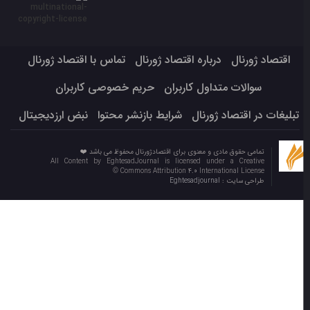
اقتصاد ژورنال
درباره اقتصاد ژورنال
تماس با اقتصاد ژورنال
سوالات متداول کاربران
حریم خصوصی کاربران
تبلیغات در اقتصاد ژورنال
شرایط بازنشر محتوا
نبض ارزدیجیتال
تمامی حقوق مادی و معنوی برای اقتصادژورنال محفوظ می باشد ❤️
All Content by EghtesadJournal is licensed under a Creative
Commons Attribution 4.0 International License ©️
طراحی سایت :
Eghtesadjournal