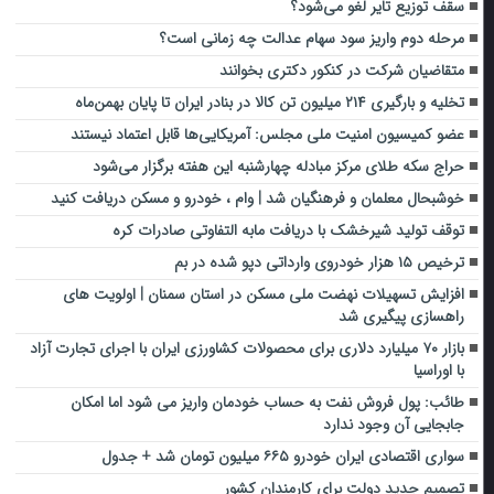
سقف توزیع تایر لغو می‌شود؟
مرحله دوم واریز سود سهام عدالت چه زمانی است؟
متقاضیان شرکت در کنکور دکتری بخوانند
تخلیه‌ و بارگیری ۲۱۴ میلیون تن کالا در بنادر ایران تا پایان بهمن‌ماه
عضو کمیسیون امنیت ملی مجلس: آمریکایی‌ها قابل اعتماد نیستند
حراج سکه طلای مرکز مبادله چهارشنبه این هفته برگزار می‌شود
خوشبحال معلمان و فرهنگیان شد | وام ، خودرو و مسکن دریافت کنید
توقف تولید شیرخشک با دریافت مابه التفاوتی صادرات کره
ترخیص ۱۵ هزار خودروی وارداتی دپو شده در بم
افزایش تسهیلات نهضت ملی مسکن در استان سمنان | اولویت های
راهسازی پیگیری شد
بازار ۷۰ میلیارد دلاری برای محصولات کشاورزی ایران با اجرای تجارت آزاد
با اوراسیا
طائب: پول فروش نفت به حساب خودمان واریز می شود اما امکان
جابجایی آن وجود ندارد
سواری اقتصادی ایران خودرو ۶۶۵ میلیون تومان شد + جدول
تصمیم جدید دولت برای کارمندان کشور