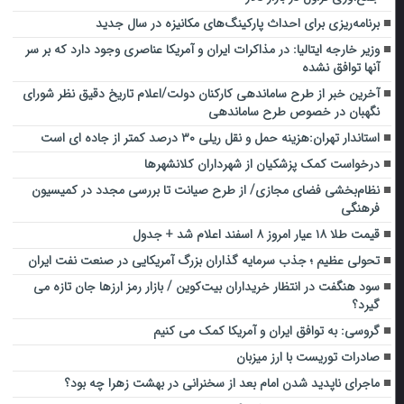
برنامه‌ریزی برای احداث پارکینگ‌های مکانیزه در سال جدید
وزیر خارجه ایتالیا: در مذاکرات ایران و آمریکا عناصری وجود دارد که بر سر
آنها توافق نشده
آخرین خبر از طرح ساماندهی کارکنان دولت/اعلام تاریخ دقیق نظر شورای
نگهبان در خصوص طرح ساماندهی
استاندار تهران:هزینه حمل و نقل ریلی ۳۰ درصد کمتر از جاده ای است
درخواست کمک پزشکیان از شهرداران کلانشهرها
نظام‌بخشی فضای مجازی/ از طرح صیانت تا بررسی مجدد در کمیسیون
فرهنگی
قیمت طلا ۱۸ عیار امروز ۸ اسفند اعلام شد + جدول
تحولی عظیم ؛ جذب سرمایه گذاران بزرگ آمریکایی در صنعت‌ نفت ایران
سود هنگفت در انتظار خریداران بیت‌کوین / بازار رمز ارزها جان تازه می
گیرد؟
گروسی: به توافق ایران و آمریکا کمک می کنیم
صادرات توریست با ارز میزبان
ماجرای ناپدید شدن امام بعد از سخنرانی در بهشت زهرا چه بود؟