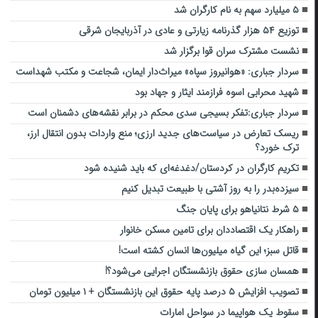
۵ میلیارد سهم به نام کارگران شد
توزیع ۵۴ هزار گذرنامه زیارتی و عادی در آذربایجان شرقی
نشست مشترک سران قوا برگزار شد
سردار جباری: «هوانیروز سپاه» میراث‌دار ایمان، شجاعت و مکتب شهداست
شهید محرابی اسوه فرازمند ایثار و جهاد بود
سردار جباری:تفکر بسیجی سدی محکم در برابر نقشه‌های دشمنان است
ریسک تعارض در سیاست‌های جدید ارزی؛ منع واردات بدون انتقال ارز،
ترک خورد؟
تکریم کارگران در کردستان/دغدغه‌ای که باید شنیده شود
سیزده‌بدر را به روز آشتی با طبیعت تبدیل کنیم
۵ شرط نتانیاهو برای پایان جنگ
راهکار یک اقتصاددان برای تامین مسکن خانوار
قاتل سبز؛ این گیاه میلیون‌ها انسان کشته است!
همسان سازی حقوق بازنشستگان اجرایی می‌شود؟!
تصویب افزایش ۵ درصد پایه حقوق این بازنشستگان + ۱ میلیون تومان
سقوط یک هواپیما در سواحل امارات