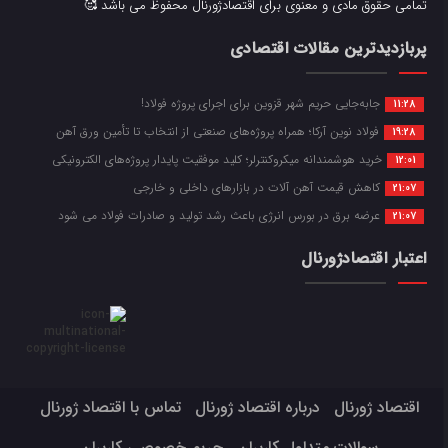
تمامی حقوق مادی و معنوی برای اقتصادژورنال محفوظ می باشد 🥰
پربازدیدترین مقالات اقتصادی
جابه‌جایی حریم شهر قزوین برای اجرای پروژه فولاد!
11:28
فولاد نوین آرکا؛ همراه پروژه‌های صنعتی از انتخاب تا تأمین ورق آهن
19:28
خرید هوشمندانه میکروکنترلر؛ کلید موفقیت پایدار پروژه‌های الکترونیکی
12:01
کاهش قیمت آهن آلات در بازارهای داخلی و خارجی
21:07
عرضه برق در بورس انرژی باعث رشد تولید و صادرات فولاد می شود
21:07
اعتبار اقتصادژورنال
اقتصاد ژورنال
درباره اقتصاد ژورنال
تماس با اقتصاد ژورنال
سوالات متداول کاربران
حریم خصوصی کاربران