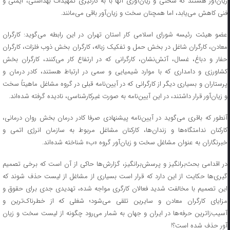
زیان‌آور هستند که سختی و زیان‌آوری آنها با به کارگیری تمهیدات بهداشتی، ایمنی و
فنی کاهش می‌یابد، اما همچنان سخت و زیان‌آور باقی می‌مانند.
عضو هیئت رئیسه شورای اسلامی کار استان تهران در این رابطه می‌گوید: کارگران
معادن، کارگران شاغل در بخش حمل و تفکیک زباله، کارگران بخش ذوب فلزات، کارگران
حفار و دباغ، غسال، آتش‌نشان، کارگرانی که در ارتفاع کار می‌کنند، کارگران بخش
کشاورزی و دامداری که با موارد شیمیایی و سمی در ارتباط هستند، کادر درمان و
پرستاران و بسیاری دیگر از کارگرانی که در آیین‌‎نامه قبلی در گروه مشاغل ماهیتاً سخت
و زیان‌آور قرار داشتند، در این آیین‌نامه به صورت غیرکارشناسی، نادیده گرفته شده‌اند.
آنطور که باقری می‌گوید در آیین‌نامه پیشنهادی صرفا کادر درمان بخش روان درمانی،
کارکنان ندامتگاه‌ها و زندان‌ها، کارکنان مشاغل مربوط به سازمان انرژی اتمی و
خبرنگاران به عنوان مشاغل سخت و زیان‌آور گروه «ب» شناخته شده‌اند.
در اقدامی بحث‌برانگیز و پرسش‌برانگیز، گزارش‌ها حاکی از آن است که برخی تصمیم
گیری‌ها حکایت از این دارد که قرار است بسیاری از مشاغل از لیست حذف شوند که
این تصمیم با مخالفت شدید فعالان کارگری مواجه شده، تهدیدی جدی برای حقوق و
مزایای کارگران معادن و سایرین تلقی می‌شود؛ شغلی که از خطرناک‌ترین و
آسیب‌زاترین حرفه‌ها در ایران و جهان به شمار می‌رود چگونه از لیست سخت و زیان
آور حذف شده است؟!