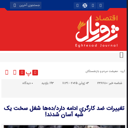
پ
گروه :
معیشت مردم و بازنشستگان
شناسه خبر:
236680
03 ژوئن 2025 - 11:31
193 بازدید
۰
دیدگاه
تغییرات ضد کارگری ادامه دارد/ده‌ها شغل سخت یک
شبه آسان شدند!