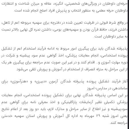
حرفه‌ای داوطلبان در ویژگی‌های شخصیتی، انگیزه، علاقه و میزان شناخت و انتظارات
داوطلبان حرفه معلمی به منظور انتخاب و پذیرش افراد اصلح انجام شده است.
در واقع شرط قبولی در ظرفیت تعیین شده در دفترچه برای سهمیه مربوطه اعم از تاهل،
داشتن فرزند، حافظ قرآن بودن و سهمیه‌های بومی، داشتن نمره کل نهایی بالاتر نسبت
به سایر داوطلبان است.
پذیرفته شدگان باید برای پیگیری امور مربوط به ادامه فرآیند استخدام اعم از تشکیل
پرونده استخدامی، انجام معاینات پزشکی، اخذ گواهی عدم سوء پیشینه و شرکت در
دوره مهارت آموزی و… اقدام کنند و در غیر این صورت عدم مراجعه برای پیگیری هر یک
از این مراحل به منزله انصراف از استخدام در آموزش و پرورش تلقی می‌شود.
آغاز فرآیند تشکیل پرونده پذیرفته شدگان آزمون «دبیری» و «هنرآموزی» برای
ساماندهی در مدارس؛ امروز
بر این اساس پذیرفته شدگان نهایی برای تشکیل پرونده استخدامی، انجام معاینات
پزشکی تکمیلی نظیر آزمایشات پاراکلینیکی و اخذ معرفی نامه برای گواهی عدم
سوءپیشینه و نیز اطلاع از سایر مراحل و مدارک لازم، باید دو روز بعد از اعلام نتایج
یعنی امروز شنبه ۲۹ مهرماه به اداره کل آموزش و پرورش استان‌ سهمیه خدمتی
مراجعه کنند.