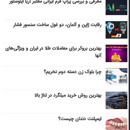
معرفی و بررسی پراپ فرم ایرانی معتبر آریا اینوستور
رقابت ژاپن و آلمان، دو غول ساخت سنسور فشار
بهترین بروکر برای معاملات طلا در ایران و ویژگی‌های
آنها
چرا بلوک زن دسته دوم نخریم؟
بهترین روش خرید میلگرد در تناژ بالا
ایمپلنت دندان چیست؟