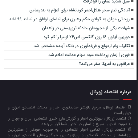
سیل شدید عمان را فراگرفت
آمادگی تیم سحر هلال‌احمر کرمانشاه برای اعزام به بندرعباس
روحانی موفق به گرفتن حکم رهبری برای امضای توافق در اسفند ۹۹ نشد
شهادت یکی از مجروحان حادثه تروریستی در زاهدان
دوربین آیفون ۱۶ روی گلکسی اس۲۴ اولترا را کم کرد
تکلیف وام‌ ازدواج و فرزندآوری در بانک آینده مشخص شد
فوری | زمان پرداخت سود سهام عدالت اعلام شد
عراقچی به آمریکا سفر می‌کند؟
درباره اقتصاد ژورنال
📑 اقتصاد ژورنال، مرجع بازنشر جدیدترین اخبار و مجلات اقتصادی ایران و
جهان است.
📺 اقتصاد ژورنال، بروزترین اخبار و گزارش‌های خبری اقتصادی ایران و جهان را
به صورت آنلاین، سریع و آسان در اختیار شما قرار می‌‌دهد.
📰 اقتصاد ژورنال، تمامی اخبار اقتصادی را به صورت خودکار از معتبرترین
روزنامه‌ها و مجلات اقتصادی و پربازدیدترین خبرگزاری‌های اقتصادی ایران و