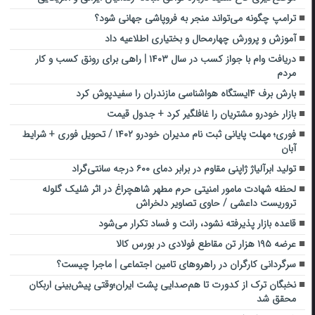
ترامپ چگونه می‌تواند منجر به فروپاشی جهانی شود؟
آموزش و پرورش چهارمحال و بختیاری اطلاعیه داد
دریافت وام با جواز کسب در سال ۱۴۰۳ | راهی برای رونق کسب و کار
مردم
بارش برف ۴ایستگاه هواشناسی مازندران را سفیدپوش کرد
بازار خودرو مشتریان را غافلگیر کرد + جدول قیمت
فوری؛ مهلت پایانی ثبت نام مدیران خودرو ۱۴۰۲ / تحویل فوری + شرایط
آبان
تولید ابرآلیاژ ژاپنی مقاوم در برابر دمای ۶۰۰ درجه سانتی‌گراد
لحظه شهادت مامور امنیتی حرم مطهر شاهچراغ در اثر شلیک گلوله
تروریست داعشی / حاوی تصاویر دلخراش
قاعده بازار پذیرفته نشود، رانت و فساد تکرار می‌شود
عرضه ۱۹۵ هزار تن مقاطع فولادی در بورس کالا
سرگردانی کارگران در راهروهای تامین اجتماعی | ماجرا چیست؟
نخبگان ترک از کدورت تا هم‌صدایی پشت ایران؛وقتی پیش‌بینی اربکان
محقق شد