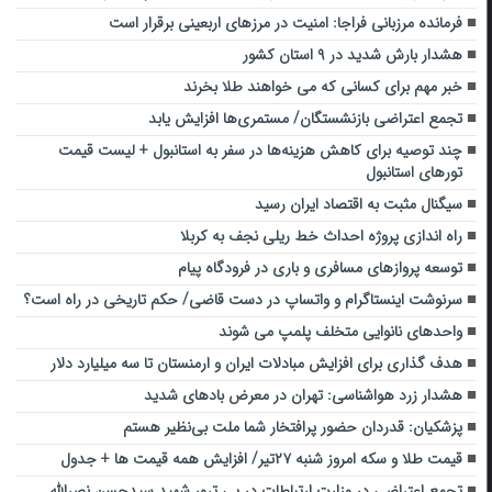
فرمانده مرزبانی فراجا: امنیت در مرزهای اربعینی برقرار است‌
هشدار بارش شدید در ۹ استان کشور
خبر مهم برای کسانی که می خواهند طلا بخرند
تجمع اعتراضی بازنشستگان/ مستمری‌ها افزایش یابد
چند توصیه برای کاهش هزینه‌ها در سفر به استانبول + لیست قیمت
تورهای استانبول
سیگنال مثبت به اقتصاد ایران رسید
راه اندازی پروژه احداث خط ریلی نجف به کربلا
توسعه پروازهای مسافری و باری در فرودگاه پیام‌
سرنوشت اینستاگرام و واتساپ در دست قاضی/ حکم تاریخی در راه است؟
واحدهای نانوایی متخلف پلمپ می شوند
هدف گذاری برای افزایش مبادلات ایران و ارمنستان تا سه میلیارد دلار
هشدار زرد هواشناسی: تهران در معرض بادهای شدید
پزشکیان: قدردان حضور پرافتخار شما ملت بی‌نظیر هستم
قیمت طلا و سکه امروز شنبه ۲۷تیر/ افزایش همه قیمت ها + جدول
تجمع اعتراضی در وزارت ارتباطات در پی ترور شهید سیدحسن نصرالله