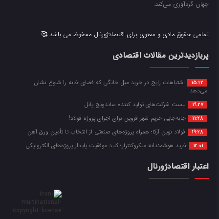
جهان گردآوری می‌کند.
تمامی حقوق مادی و معنوی برای اقتصادژورنال محفوظ می باشد 🥰
پربازدیدترین مقالات اقتصادی
اشتباهات رایج در خرید مبل خانگی که فضای خانه را شلوغ نشان
15:22
می‌دهد
لیست شرکت‌های تولید کننده ساندویچ پانل
19:27
جابه‌جایی حریم شهر قزوین برای اجرای پروژه فولاد!
11:28
فولاد نوین آرکا؛ همراه پروژه‌های صنعتی از انتخاب تا تأمین ورق آهن
19:28
خرید هوشمندانه میکروکنترلر؛ کلید موفقیت پایدار پروژه‌های الکترونیکی
12:01
اعتبار اقتصادژورنال