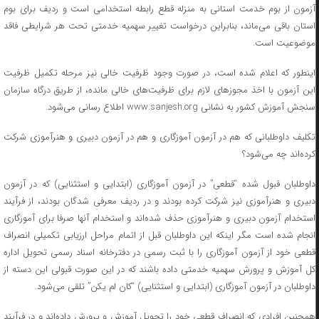
آزمون از بوم خدمت استانی به منزله قطع رابطه استخدامی است و ردیف برای بوم
استان باقی می‌ماند، بنابراین درخواست تغییر سهمیه خدمتی تحت هر شرایطی فاقد
موضوعیت است.
اینطور که اعلام شده است، در صورت وجود ظرفیت خالی نیز مرحله تکمیل ظرفیت
این آزمون با اخذ مجوزهای لازم برای ظرفیت‌های خالی مانده، از طریق درگاه سازمان
سنجش آموزش کشور به نشانی www.sanjesh.org اطلاع رسانی می‌شود.
تکلیف داوطلبانی که هم در آزمون آموزگاری و هم در آزمون دبیری و هنرآموزی شرکت
کرده‌اند چه می‌شود؟
داوطلبان قبول شده “قطعی” در آزمون آموزگاری (ابتدایی و استثنایی) که در آزمون
دبیری و هنرآموزی نیز شرکت کرده بودند و در ردیف معرفی شدگان بودند، از فرآیند
استخدام آزمون دبیری و هنرآموزی حذف شده‌اند و استخدام آنها صرفا برای آموزگاری
انجام شده است مگر اینکه این داوطلبان قبل از اتمام مراحل ارزیابی تکمیلی انصراف
قطعی خود از آزمون آموزگاری را با ثبت رسمی در دفترخانه اسناد رسمی تحویل اداره
کل آموزش و پرورش سهمیه خدمتی داده باشند که در این صورت قبولی این دسته از
داوطلبان در آزمون آموزگاری (ابتدایی و استثنایی) “کان لم یکن” تلقی می‌شود.
همچنین افرادی که انصراف قطعی خود را تحویل آموزش و پرورش داده‌اند و در فرآیند