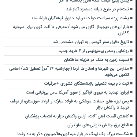
پیش بینی قیمت سکه امروز یکشنبه ۱۲ آذر
ثبت‌نام در طرح یارانه دستمزد آغاز شد
پشت پرده سیاست دولت درباره حقوق فرهنگیان بازنشسته
بازار ارزهای دیجیتال گاوی می شود / معرفی ۱۰ آلت کوین برای سرمایه
گذاری
تاریخ دقیق سفر گروسی به تهران مشخص شد
رونمایی رسمی پرسپولیس از ۲ خرید جدید
نسبت زمین به ملک در هزینه ساختمان
مدارس این شهرها و استان‌ها فردا (چهارشنبه ۲۶ آذر) تعطیل شد/ اسامی
تکمیل می‌شود
ثبت نام بیمه تکمیلی بازنشستگان کشوری +جزئیات
ایران: تهدید به نیروی فراگیر از سوی آمریکا عامل بی‌ثباتی است
پس لرزه های حملات موشکی به فولاد مبارکه و فولاد خوزستان؛ از توقف
تولید تا واکنش بازار
کاهش قیمت آهن آلات، اولین واکنش بازار به انتخاب پزشکیان
قطع برق چالش نانوایی‌های مازندران
شکست بزرگ یک نهنگ در بازار میم‌کوین‌ها/میلیون دلار به باد رفت!