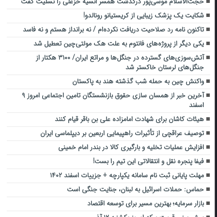
حجت‌الاسلام موسی‌پور درگذشت همسر انسیه خزعلی را تسلیت گفت
شکایت یک پزشک زیبایی از کریستیانو رونالدو!
تاکنون نامه رد صلاحیت دریافت نکرده‌ام / نه برانداز هستم و نه فاسد
یکی دیگر از پروژه‌های فانتوم به علت هک مولتی‌چین تعطیل شد
آتش‌سوزی‌های گسترده در جنگل‌ها و مراتع ایران/ ۳۱۰۰ هکتار از
جنگل‌های لرستان خاکستر شد
واکنش چین به حمله شب گذشته هند به پاکستان
آخرین خبر از همسان سازی حقوق بازنشستگان تامین اجتماعی امروز ۹
اسفند
هیئات کاشان برای شهادت امامزاده علی بن باقر قیام کنند
توصیف عراقچی از تأثیرات راهپیمایی اربعین بر دیپلماسی ایران
افزایش عملیات تخلیه و بارگیری کالا در بندر امام خمینی
فیفا پنجره نقل و انتقالاتی این تیم را بست!
مهلت پایانی ثبت نام سامانه یکپارچه + جزییات اسفند ۱۴۰۲
حماس: حملات اسرائیل به لبنان، جنایت جنگی است
بازار سرمایه؛ بهترین مسیر برای توسعه اقتصاد