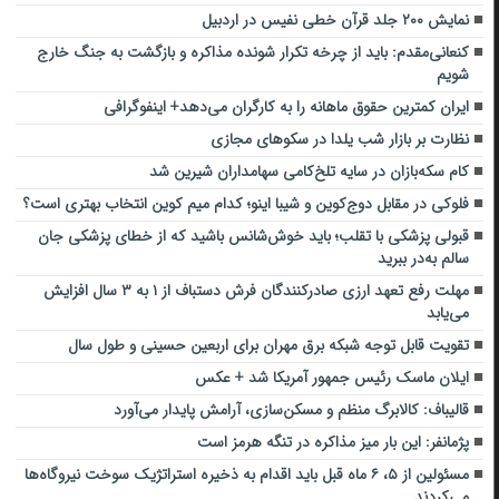
نمایش ۲۰۰ جلد قرآن خطی نفیس در اردبیل
کنعانی‌مقدم: باید از چرخه تکرار شونده مذاکره و بازگشت به جنگ خارج
شویم
ایران کمترین حقوق ماهانه را به کارگران می‌دهد+ اینفوگرافی
نظارت بر بازار شب یلدا در سکوهای مجازی
کام سکه‌بازان در سایه تلخ‌کامی سهامداران شیرین شد
فلوکی در مقابل دوج‌کوین و شیبا اینو؛ کدام میم‌ کوین انتخاب بهتری است؟
قبولی پزشکی با تقلب؛ باید خوش‌شانس باشید که از خطای پزشکی جان
سالم به‌در ببرید
مهلت رفع تعهد ارزی صادرکنندگان فرش دستباف از ۱ به ۳ سال افزایش
می‌یابد
تقویت قابل توجه شبکه برق مهران برای اربعین حسینی و طول سال
ایلان ماسک رئیس جمهور آمریکا شد + عکس
قالیباف: کالابرگ منظم و مسکن‌سازی، آرامش پایدار می‌آورد
پژمانفر: این بار میز مذاکره در تنگه هرمز است
مسئولین از ۵، ۶ ماه قبل باید اقدام به ذخیره استراتژیک سوخت نیروگاه‌ها
می‌کردند