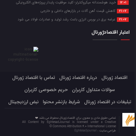
خرید هوشمندانه میکروکنترلر؛ کلید موفقیت پایدار پروژه‌های الکترونیکی
12:01
کاهش قیمت آهن آلات در بازارهای داخلی و خارجی
21:07
عرضه برق در بورس انرژی باعث رشد تولید و صادرات فولاد می شود
21:07
اعتبار اقتصادژورنال
اقتصاد ژورنال
درباره اقتصاد ژورنال
تماس با اقتصاد ژورنال
سوالات متداول کاربران
حریم خصوصی کاربران
تبلیغات در اقتصاد ژورنال
شرایط بازنشر محتوا
نبض ارزدیجیتال
تمامی حقوق مادی و معنوی برای اقتصادژورنال محفوظ می باشد ❤️
All Content by EghtesadJournal is licensed under a Creative
Commons Attribution 4.0 International License ©️
طراحی سایت :
Eghtesadjournal