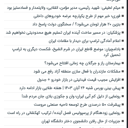
میثم لطیفی: شهید رئیسی، مدیر مؤمن، انقلابی، ولایتمدار و فسادستیز بود
فوری؛ خبر مهم از طرح یکپارچه عرضه خودروهای داخلی
بنزین ۲۰ هزار تومان می‌شود؟ / سخنگوی دولت پاسخ داد
پزشکیان: در مسیر ساخت آینده ایران تسلیم هیچ محدودیتی نخواهیم شد
اعلام آمادگی ترامپ برای دیدار با مقامات ایران
بادامچیان: موضع قاطع ایران در شرم الشیخ، شکست دیگری به ترامپ
تحمیل کرد
بیمارستان راز و جرگلان چه زمانی افتتاح می‌شود؟
مشکلات مازندران با فعال سازی منطقه آزاد رفع می شود
افزایش عجیب قیمت فیدلیتی در بازار خودرو + جدول
پیش بینی بورس شنبه ۲۶ آبان ۱۴۰۳ | هفته طلایی بازار ادامه دارد
رونمایی از دلیل کم آبی ایران؛ وان و جکوزی بلای جان مردم شد!
پیشرفت ۵۰ درصدی طرح توسعه ناحیه صنعتی مروست
رونمایی زودهنگام از پرسپولیس فصل آینده/ ترکیب کهکشانی در راه است
جزییات از حال رفتن دانشجوی دختر دانشگاه تهران