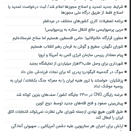
شرایط جدید تمدید و اصلاح مجوزها اعلام شد/ ثبت درخواست تمدید یا
اصلاح فقط از طریق درگاه ملی مجوزها
برنامه تعطیلات کاری کشورهای مختلف در عیدفطر
مربی پرسپولیسی مانع انتقال ستاره به پرسپولیس!
معاون قرارگاه خاتم‌الانبیا: حامی فلسطین هستیم اما سلاح نفرستاده‌ایم
شورای نگهبان: مطیع و گوش به فرمان رهبر انقلاب هستیم
پیام معنادار رییس سازمان انرژی اتمی به آمریکا و اروپا
شهرداری برای وصل طلب۳۱هزار میلیاردی از نمایشگاه بجنبد
سوگ در گندمینه الیگودرز؛ پدری که برای نجات فرزندش جان داد
پزشکیان: خواستند با ترور هنیه ایران را به معرکه جنگ بکشانند/ ایران به
روسیه موشک نداد
عرضه رایگان CNG در ۲۳۰۰ جایگاه کشور/ صف‌های بنزین کوتاه شد
پیش‌بینی صعود و فتح قله‌های جدید توسط دوج کوین
طبق قانون هیچ نهادی ازجمله شورای عالی نظارت نمی‌تواند انتخابات اتاق
ایران را ابطال کند
ارتش برای اجرای هر سناریویی علیه دشمن آمریکایی ـ صهیونی آمادگی