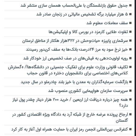
جدول حقوق بازنشستگان با علی‌الحساب همسان سازی منتشر شد
۵ هزار میلیارد برگه تشخیص مالیاتی در زنجان صادر شد
سقف معاملات معلوم شد
تفاوت طلایی کارمزد در بورس کالا و اپلیکیشن‌ها
سرشماری پاییزه حیات‌وحش در ۳۲۲هزار هکتار از مناطق لرستان
خیز نرخ سود به مرز ۲۴درصد؛ بانک‌ها به سقف کریدور رسیدند
رویه اولویت‌دهی به فیش‌های در صف تخصیص ارز خودکار شد
تکلیف قانونی وزارت علوم برای تفکیک جنسیتی در دانشگاه‌ها!/ «گسترش
کلاس‌های اختصاصی برای دانشجویان دختر» در قانون حجاب
بازگشت سرمایه‌گذاران به معدن با خیز بلند چادرملو در سال جدید
سرپرست سازمان هواپیمایی کشوری منصوب شد
همه چیز درباره دریافت ارز اربعین / خرید ۲۰۰ هزار دینار چقدر پول نیاز
دارد؟
ارجاع پرونده عرضه خارج از شبکه آرد به دادگاه ویژه اقتصادی کشور در
گلستان
کنفرانس بین‌المللی انجمن رمز ایران با حمایت همراه اول آغاز به کار کرد