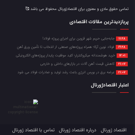
تمامی حقوق مادی و معنوی برای اقتصادژورنال محفوظ می باشد 🥰
پربازدیدترین مقالات اقتصادی
جابه‌جایی حریم شهر قزوین برای اجرای پروژه فولاد!
11:28
فولاد نوین آرکا؛ همراه پروژه‌های صنعتی از انتخاب تا تأمین ورق آهن
19:28
خرید هوشمندانه میکروکنترلر؛ کلید موفقیت پایدار پروژه‌های الکترونیکی
12:01
کاهش قیمت آهن آلات در بازارهای داخلی و خارجی
21:07
عرضه برق در بورس انرژی باعث رشد تولید و صادرات فولاد می شود
21:07
اعتبار اقتصادژورنال
اقتصاد ژورنال
درباره اقتصاد ژورنال
تماس با اقتصاد ژورنال