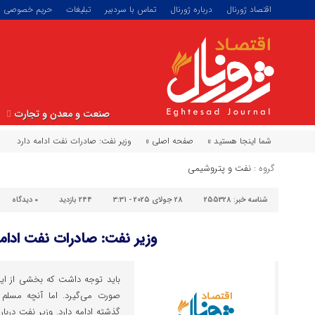
اقتصاد ژورنال
درباره ژورنال
تماس با سردبیر
تبلیغات
حریم خصوصی
صنعت و معدن و تجارت
شما اینجا هستید »
صفحه اصلی »
وزیر نفت: صادرات نفت ادامه دارد
گروه :
نفت و پتروشیمی
شناسه خبر:
255328
28 جولای 2025 - 3:31
244 بازدید
۰
دیدگاه
وزیر نفت: صادرات نفت ادامه
باید توجه داشت که بخشی از ای
صورت می‌گیرد. اما آنچه مسلم 
گذشته ادامه دارد. وزیر نفت دربار