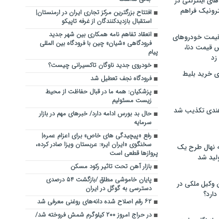
های اینترنتی در
ترونیک فراهم
افتتاح بزرگترین مرکز تجاری ایران در ارمنستان|
استقبال بازدیدکنندگان از غرفه تاپیکو
انعقاد تفاهم نامه همکاری بین شهر جدید
 قیمت خودروهای
فرودگاهی «شیان» چین با فرودگاه بین المللی
 قیمت دنا،
پیام
 زد
خودروی جدید ناوگان تاکسیرانی چیست؟
ی خرید بلیط
فرودگاه نجف تعطیل شد
پزشکیان: همه ما در قبال حفاظت از محیط
زیست مسئولیم
هندی تکذیب شد
حال بد بورس ادامه دارد/ خبرهای مهم در بازار
سرمایه
رفع «پیچیدگی های خاص» برای اعزام عمره|
سخنگوی «ایران ایر»: عربستان ویزا صادر کرده،
له نهال طرح یک
پروازها قطعی است
لید شد
بازار آهن تحت تاثیر رکود مسکن
پایان خاموشی مطلق /بازگشت ۵۴ درصدی
ن وکیل ملکی در
دسترسی به گوگل در ایران
دارد؟
۶۲ رقم اصلاح شده دانه‌های روغنی معرفی شد
در حراج امروز ۲۰۰ کیلوگرم شمش فروخته شد/