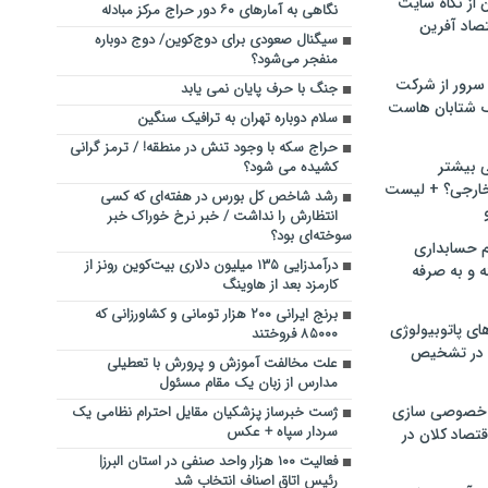
ن از نگاه سایت
نگاهی به آمارهای ۶۰ دور حراج مرکز مبادله
صاد آفرین
سیگنال صعودی برای دوج‌کوین/ دوج دوباره
منفجر می‌شود؟
سرور از شرکت
جنگ با حرف پایان نمی یابد
 شتابان هاست
سلام دوباره تهران به ترافیک سنگین
حراج سکه با وجود تنش در منطقه! / ترمز گرانی
ی بیشتر
کشیده می شود؟
خارجی؟ + لیست
رشد شاخص کل بورس در هفته‌ای که کسی
انتظارش را نداشت / خبر نرخ خوراک خبر
سوخته‌ای بود؟
م حسابداری
درآمدزایی ۱۳۵ میلیون دلاری بیت‌کوین رونز از
ه و به صرفه
کارمزد بعد از هاوینگ
برنج ایرانی ۲۰۰ هزار تومانی و کشاورزانی که
ای پاتوبیولوژی
۸۵۰۰۰ فروختند
 در تشخیص
علت مخالفت آموزش و پرورش با تعطیلی
مدارس از زبان یک مقام مسئول
خصوصی سازی
ژست خبرساز پزشکیان مقایل احترام نظامی یک
سردار سپاه + عکس
تصاد کلان در
فعالیت ۱۰۰ هزار واحد صنفی در استان البرز|
رئیس اتاق اصناف انتخاب شد