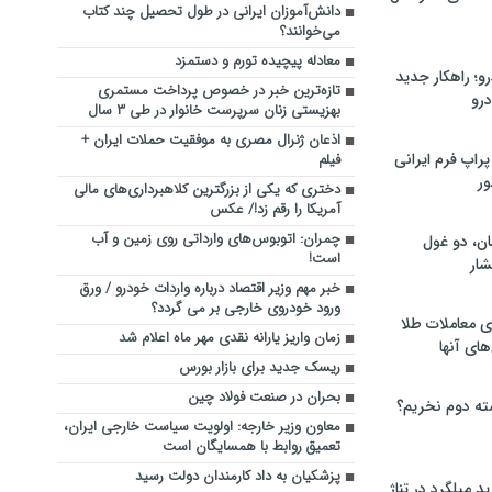
دانش‌آموزان ایرانی در طول تحصیل چند کتاب
می‌خوانند؟
معادله پیچیده تورم و دستمزد
؛ راهکار جدید
تازه‌ترین خبر در خصوص پرداخت مستمری
رو
بهزیستی زنان سرپرست خانوار در طی ۳ سال
اذعان ژنرال مصری به موفقیت حملات ایران +
راپ فرم ایرانی
فیلم
ور
دختری که یکی از بزرگترین کلاهبرداری‌های مالی
آمریکا را رقم زد!/ عکس
چمران: اتوبوس‌های وارداتی روی زمین و آب
ان، دو غول
است!
ار
خبر مهم وزیر اقتصاد درباره واردات خودرو / ورق
ورود خودروی خارجی بر می گردد؟
ی معاملات طلا
زمان واریز یارانه نقدی مهر ماه اعلام شد
های آنها
ریسک جدید برای بازار بورس
بحران در صنعت فولاد چین
ته دوم نخریم؟
معاون وزیر خارجه: اولویت سیاست خارجی ایران،
تعمیق روابط با همسایگان است
پزشکیان به داد کارمندان دولت رسید
 میلگرد در تناژ