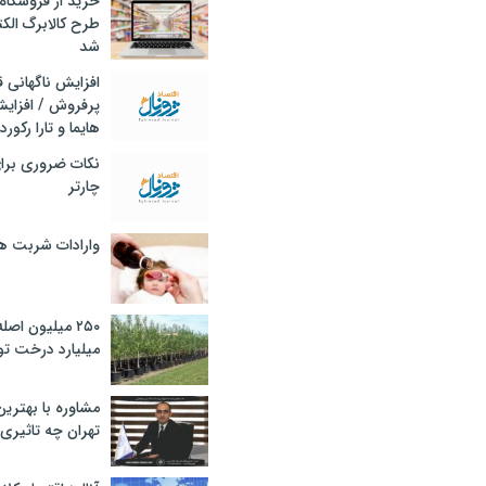
خرید از فروشگاه‌
طرح کالابرگ الک
شد
افزایش ناگهانی
پرفروش / افزایش
هایما و تارا رکورد
نکات ضروری برا
چارتر
وارادات شربت 
۲۵۰ میلیون اص
میلیارد درخت تو
مشاوره با بهتری
تهران چه تاثیری 