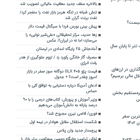
بالاخره سقف جدید معافیت مالیاتی تصویب شد
تنش شبانه در تنگه هرمز بازار نفت را منفجر کرد/
نفت برنت گران شد
چیست؟
پیش بینی بورس فردا با سیگنال قیمت دلار
زها حدید، مرکز تحقیقاتی «علی‌شیر نوایی» را
می‌سازد؛ اما نه در ایران!/ عکس
تر تا پایان سال
آماده‌باش ۲۵ پایگاه امدادی در لرستان
مصرف گاز خانگی رکورد زد / لزوم جلوگیری از هدر
رفت انرژی
گذاری در ارزهای
قیمت پژو ۴۰۵ GLX دوگانه سوز صفر در بازار
لال مالی برسیم؟
امروز چقدر است؟ + جدول
ادعای آمریکا درباره دستیابی به توافق کلی با
حماس
یرمستقیم بخش
س
وزیر آموزش و پرورش: کتاب‌های درسی را با ۹۰
درصد یارانه به دانش‌آموزان می‌دهیم
فوری/ قاضی نیری مجروح شد؟
نترین سفر
شکست استقلال مقابل هوادار در نیمه اول
۱۴
پرچمدار جدید وان پلاس
توکن ترامپ جایگاه دومین میم‌کوین برتر بازار را
 ۲۰۲۳