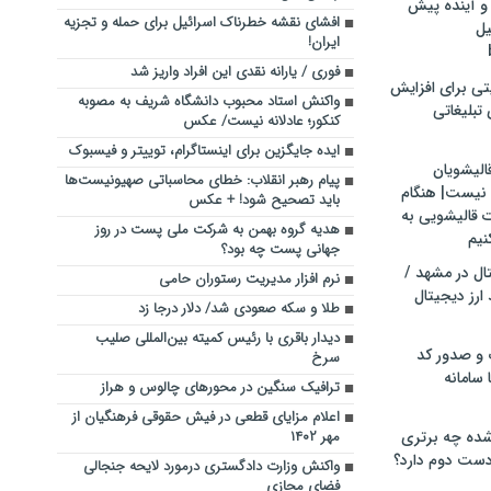
و آینده پیش
افشای نقشه خطرناک اسرائیل برای حمله و تجزیه
یل
ایران!
فوری / یارانه نقدی این افراد واریز شد
تی برای افزایش
واکنش استاد محبوب دانشگاه شریف به مصوبه
تبلیغاتی
کنکور؛ عادلانه نیست/ عکس
ایده جایگزین برای اینستاگرام، توییتر و فیسبوک
الیشویان
پیام رهبر انقلاب: خطای محاسباتی صهیونیست‌ها
 نیست| هنگام
باید تصحیح شود! + عکس
ت قالیشویی به
هدیه گروه بهمن به شرکت ملی پست در روز
نیم
جهانی پست چه بود؟
ال در مشهد /
نرم افزار مدیریت رستوران حامی
ارز دیجیتال
طلا و سکه صعودی شد/ دلار درجا زد
دیدار باقری با رئیس کمیته بین‌المللی صلیب
 و صدور کد
سرخ
 سامانه
ترافیک سنگین در محورهای چالوس و هراز
اعلام مزایای قطعی در فیش حقوقی فرهنگیان از
ده چه برتری
مهر ۱۴۰۲
ست دوم دارد؟
واکنش وزارت دادگستری درمورد لایحه جنجالی
فضای مجازی