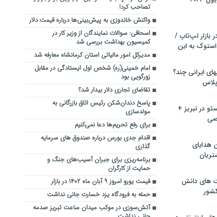
تصاحب کرد!
واکنش خاندوزی به پیش‌بینی‌ها درباره قیمت دلار
اسحاقی: سوالات نمایندگان از وزیر کار در
بازار لپ‌تاپ /
کمیسیون بهداشت بررسی شد
استوک به این
مدیرکل امور مالیاتی استان کرمانشاه معارفه شد
امام خمینی(ره) شخص اول ایستادگی در مقابل
ماشین لباسشویی‎های ایرانی چند؟
زورگویی بود
 پلاس
تقاضای تجاری دلار بیدار شد؟
پاسخ دندان‌شکن رئیس اتاق بازرگانی به
و در تبریز +
مولدسازی
صی
برای رفع تحریم‌ها دعا نمی‌کنیم
اقدام جدی بورس درباره صندوق های سرمایه
ن هدایای
گذاری
تریان
برنامه‌ریزی برای جبران آسیب‌های جنگ و
حمایت از کارگران
ت های دانش
قیمت یورو امروز ۹ آبان ماه ۱۴۰۲ در بازار
کشور
حمله به فرودگاه یزد خسارت جانی نداشت
آتش‌سوزی در موکب میدان ساعت تبریز صدمه
جانی نداشت