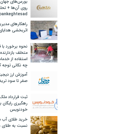
بورس‌های جهان 
روی آن‌ها + تحل
bankeghtesad
راهکارهای مدیری
اثربخشی هدایای 
نحوه برخورد با ق
متخلف بازدارنده
استفاده از خدما
چه نکاتی توجه ک
آموزش ارز دیجیت
صفر تا سود ترید 
ثبت قرارداد ملک
رهگیری رایگان با
خودنویس
خرید طلای آب ش
نسبت به طلای د