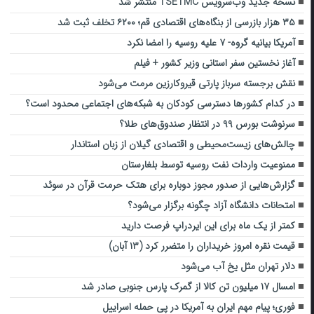
نسخه جدید وب‌سرویس TSETMC منتشر شد
۳۵ هزار بازرسی از بنگاه‌های اقتصادی قم؛ ۶۲۰۰ تخلف ثبت شد
آمریکا بیانیه گروه- ۷ علیه روسیه را امضا نکرد
آغاز نخستین سفر استانی وزیر کشور + فیلم
نقش برجسته سرباز پارتی قیروکارزین مرمت می‌شود
در کدام کشورها دسترسی کودکان به شبکه‌های اجتماعی محدود است؟
سرنوشت بورس ۹۹ در انتظار صندوق‌های طلا؟
چالش‌های زیست‌محیطی و اقتصادی گیلان از زبان استاندار
ممنوعیت واردات نفت روسیه توسط بلغارستان
گزارش‌هایی از صدور مجوز دوباره برای هتک حرمت قرآن در سوئد
امتحانات دانشگاه آزاد چگونه برگزار می‌شود؟
کمتر از یک ماه برای این ایردراپ فرصت دارید
قیمت نقره امروز خریداران را متضرر کرد (۱۳ آبان)
دلار تهران مثل یخ آب می‌شود
امسال ۱۷ میلیون تن کالا از گمرک پارس جنوبی صادر شد
فوری؛ پیام مهم ایران به آمریکا در پی حمله اسراییل