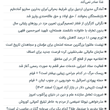
غذا صادر نمی‌کند
آمادگی مدیران اردبیل برای شرایط بحرانی/برای بدترین سناریو آماده‌ایم
بازنشستگان بخوانند / حق اولاد و حق عائله‌مندی واریز شد
نگرانی کارگران از فشار تصمیم‌گیری تعیین مزد در روزهای پایانی سال
بدون تعارف با خانواده دانشمند هسته‌ای، شهید امیرحسین فقهی
تورم بهمن ۱.۱ درصد کاهش یافت
نهضت عاشورا بزرگترین صحنه امتحان برای مؤمنان و مجاهدان تاریخ است
سازمان مالیاتی عقب‌نشینی کرد؛ فرصت جدید برای اصناف
اطلاعیه مهم از قطع گاز در این مناطق
فعالیت ستاد اجرایی خدمات سفر قشم به صورت رسمی آغاز شد
ریسک مرگ در کدام جراحی زیبایی بیشتر است؟ + فیلم
حمله پهپادی اسرائیل به خودرویی در جنوب لبنان + فیلم
قیمت تاریخی دلار در بازار آزاد امروز (۱ اسفند ۱۴۰۳)
ضرورت تعامل سازنده علم و دین در دنیای پرآشوب امروز
عذرخواهی نیوشا ضیغمی از مردم به خاطر تبلیغ کمپانی کوروش
طلا بخریم یا صندوق طلا؟ کدام یک برای سرمایه گذاری مناسب تر است؟