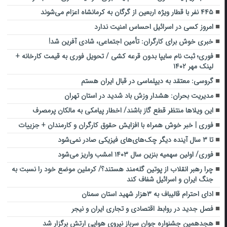
۴۴۵ نفر با قطار ویژه اربعین از گرگان به کرمانشاه اعزام‌ می‌شوند
امروز کسی در اسرائیل احساس امنیت ندارد
خبری خوش برای کارگران: تأمین اجتماعی، شادی آفرین شد!
فوری؛ ثبت نام سایپا بدون قرعه کشی / تحویل فوری به قیمت کارخانه +
لینک مهر ۱۴۰۲
گروسی: معتقد به دیپلماسی در قبال ایران هستم
مدیریت بحران: هشدار وزش باد شدید در استان تهران
این ویلاها منتظر قطع گاز باشند/ اخطار پیامکی به مالکان پرمصرف
فوری | خبر خوش همراه با افزایش حقوق کارگران و کارمندان + جزییات
تا ۳ سال آینده دیگر چک‌های‌های فیزیکی صادر نمی‌شود
فوری/ اولین سهمیه بنزین سال ۱۴۰۳ امشب واریز می‌شود
چرا رهبر انقلاب از پوتین گله‌مند هستند؟/ کرملین موضع خود را نسبت به
جنگ ایران و اسرائیل شفاف کند
ادای احترام قالیباف به ۳هزار شهید استان سمنان
فصل جدید در روابط اقتصادی و تجاری ایران و نیجر
هجدهمین جشنواره جوان سرباز نیروی هوایی ارتش برگزار شد