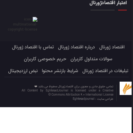
اعتبار اقتصادژورنال
اقتصاد ژورنال
درباره اقتصاد ژورنال
تماس با اقتصاد ژورنال
سوالات متداول کاربران
حریم خصوصی کاربران
تبلیغات در اقتصاد ژورنال
شرایط بازنشر محتوا
نبض ارزدیجیتال
تمامی حقوق مادی و معنوی برای اقتصادژورنال محفوظ می باشد ❤️
All Content by EghtesadJournal is licensed under a Creative
Commons Attribution 4.0 International License ©️
طراحی سایت :
Eghtesadjournal