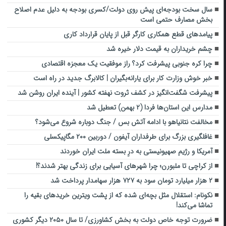
سال سخت بودجه‌ای پیش روی دولت/کسری بودجه به دلیل عدم اصلاح
بخش مصارف حتمی است
پیامدهای قطع همکاری کارگر قبل از پایان قرارداد کاری
چشم خریداران به قیمت دلار خیره شد
چرا کره جنوبی پیشرفت کرد؟ راز موفقیت یک معجزه اقتصادی
خبر خوش وزارت کار برای یارانه‌بگیران | کالابرگ جدید در راه است
پیشرفت شگفت‌انگیز در کشف ثروت نهفته کشور | آینده ایران روشن شد
مدارس این استان‌ها فردا (۲ بهمن) تعطیل شد
مخالفت نتانیاهو با ادامه آتش بس / جنگ دوباره شروع می‌شود؟
غافلگیری بزرگ برای طرفداران آیفون / دوربین ۲۰۰ مگاپیکسلی
آمریکا و رژیم صهیونیستی به درِ بسته ملت ایران خوردند
از کراچی تا ملبورن؛ چرا شهرهای آسیایی برای زندگی بهتر شدند؟!
۲ هزار میلیارد تومان سود به ۷۲۷ هزار سهامدار پرداخت شد
نکونام: استقلال مثل بچه‌ای شده که از پشت ویترین خریدهای بقیه را
تماشا می‌کند!
ضرورت توجه خاص دولت به بخش کشاورزی/ تا سال ۲۰۵۰ دیگر کشوری